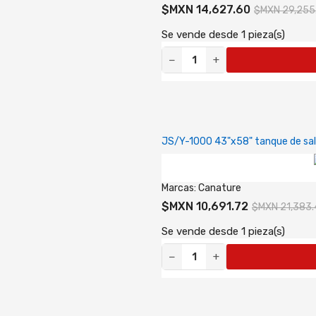
$MXN 14,627.60
$MXN 29,255
Se vende desde 1 pieza(s)
−
+
JS/Y-1000 43"x58" tanque de sa
Marcas:
Canature
$MXN 10,691.72
$MXN 21,383.
Se vende desde 1 pieza(s)
−
+