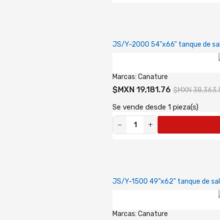
JS/Y-2000 54"x66" tanque de sa
Marcas:
Canature
$MXN 19,181.76
$MXN 38,363.
Se vende desde 1 pieza(s)
−
+
JS/Y-1500 49"x62" tanque de sa
Marcas:
Canature