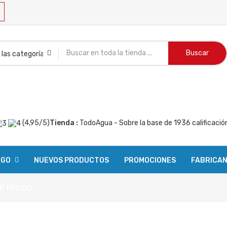
Buscar
(
4,95
/
5
)
Tienda :
TodoAgua
- Sobre la base de
1936
calificació
OGO
NUEVOS PRODUCTOS
PROMOCIONES
FABRICA
R PEDIDO