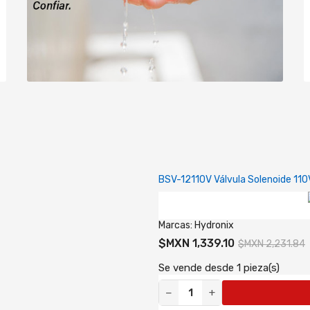
BSV-12110V Válvula Solenoide 11
Marcas:
Hydronix
$MXN 1,339.10
$MXN 2,231.84
Se vende desde 1 pieza(s)
−
+