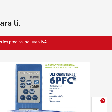
ra ti.
ios incluyen IVA
Descuentos 
0