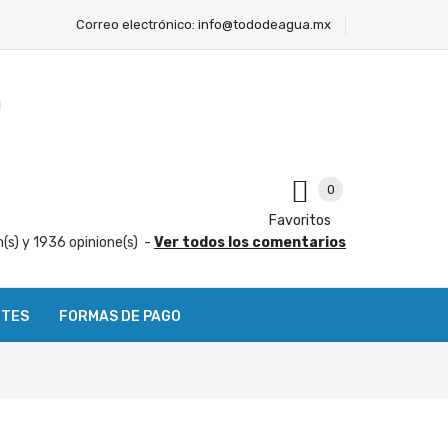
Correo electrónico:
info@tododeagua.mx
0
Favoritos
n(s) y
1936
opinione(s)
-
Ver todos los comentarios
NTES
FORMAS DE PAGO