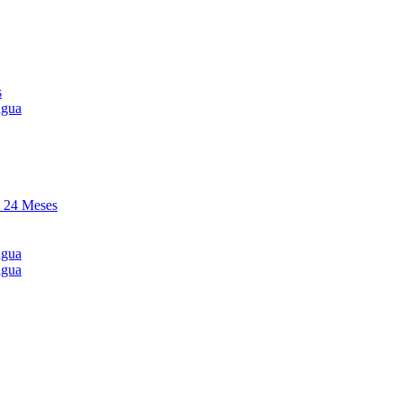
s
agua
y 24 Meses
agua
agua