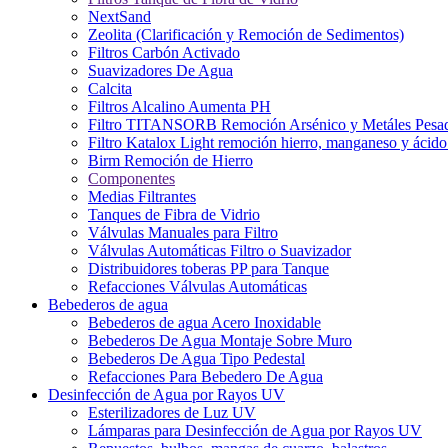
NextSand
Zeolita (Clarificación y Remoción de Sedimentos)
Filtros Carbón Activado
Suavizadores De Agua
Calcita
Filtros Alcalino Aumenta PH
Filtro TITANSORB Remoción Arsénico y Metáles Pesa
Filtro Katalox Light remoción hierro, manganeso y ácido 
Birm Remoción de Hierro
Componentes
Medias Filtrantes
Tanques de Fibra de Vidrio
Válvulas Manuales para Filtro
Válvulas Automáticas Filtro o Suavizador
Distribuidores toberas PP para Tanque
Refacciones Válvulas Automáticas
Bebederos de agua
Bebederos de agua Acero Inoxidable
Bebederos De Agua Montaje Sobre Muro
Bebederos De Agua Tipo Pedestal
Refacciones Para Bebedero De Agua
Desinfección de Agua por Rayos UV
Esterilizadores de Luz UV
Lámparas para Desinfección de Agua por Rayos UV