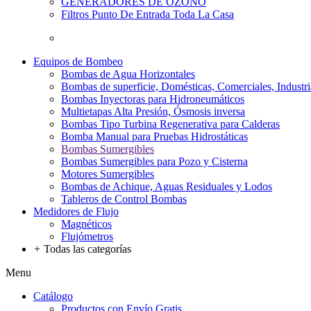
GENERADORES DE OZONO
Filtros Punto De Entrada Toda La Casa
Equipos de Bombeo
Bombas de Agua Horizontales
Bombas de superficie, Domésticas, Comerciales, Industri
Bombas Inyectoras para Hidroneumáticos
Multietapas Alta Presión, Ósmosis inversa
Bombas Tipo Turbina Regenerativa para Calderas
Bomba Manual para Pruebas Hidrostáticas
Bombas Sumergibles
Bombas Sumergibles para Pozo y Cisterna
Motores Sumergibles
Bombas de Achique, Aguas Residuales y Lodos
Tableros de Control Bombas
Medidores de Flujo
Magnéticos
Flujómetros
+
Todas las categorías
Menu
Catálogo
Productos con Envío Gratis