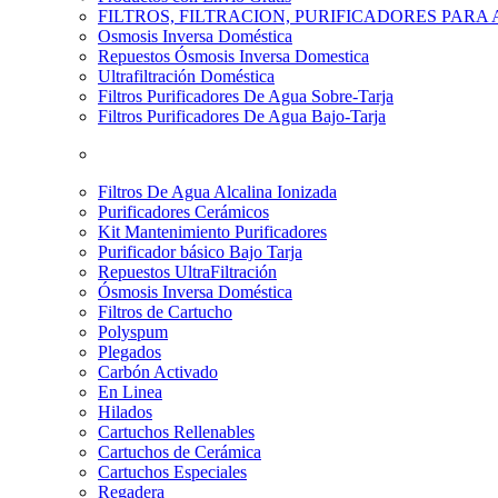
FILTROS, FILTRACION, PURIFICADORES PARA
Osmosis Inversa Doméstica
Repuestos Ósmosis Inversa Domestica
Ultrafiltración Doméstica
Filtros Purificadores De Agua Sobre-Tarja
Filtros Purificadores De Agua Bajo-Tarja
Filtros De Agua Alcalina Ionizada
Purificadores Cerámicos
Kit Mantenimiento Purificadores
Purificador básico Bajo Tarja
Repuestos UltraFiltración
Ósmosis Inversa Doméstica
Filtros de Cartucho
Polyspum
Plegados
Carbón Activado
En Linea
Hilados
Cartuchos Rellenables
Cartuchos de Cerámica
Cartuchos Especiales
Regadera