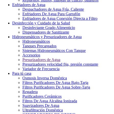
Repuestos, bulbos, mangas de cuarzo, balastros
Enfriadores de Agua
Despachadores de Agua Fría, Caliente
Enfriadores De Agua Para Garrafón
Enfriadores de Agua Conexión Directa a Filtro
Desinfección y Cuidado de la Salud
Desinfectante Grado Alimenticio
Dispensadores de Sanitizante
Hidroneumáticos y Presurizadores de Agua
Hidroneumáticos
Tanques Precargados
Sistemas Hidroneumáticos Con Tanque
Accesorios
Presurizadores de Agua
Presurizadores velocidad fija, presión constante
Variador de Frecuencia
Para tú casa
Osmosis Inversa Doméstica
Filtros Purificadores De Agua Bajo-Tarja
Filtros Purificadores De Agua Sobre-Tarja
Regadera
Purificadores Cerámicos
Filtros De Agua Alcalina Ionizada
Suavizadores De Agua
Ultrafiltración Doméstica