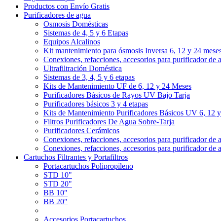
Productos con Envío Gratis
Purificadores de agua
Osmosis Domésticas
Sistemas de 4, 5 y 6 Etapas
Equipos Alcalinos
Kit mantenimiento para ósmosis Inversa 6, 12 y 24 mese
Conexiones, refacciones, accesorios para purificador de 
Ultrafiltración Doméstica
Sistemas de 3, 4, 5 y 6 etapas
Kits de Mantenimiento UF de 6, 12 y 24 Meses
Purificadores Básicos de Rayos UV Bajo Tarja
Purificadores básicos 3 y 4 etapas
Kits de Mantenimiento Purificadores Básicos UV 6, 12 
Filtros Purificadores De Agua Sobre-Tarja
Purificadores Cerámicos
Conexiones, refacciones, accesorios para purificador de 
Conexiones, refacciones, accesorios para purificador de 
Cartuchos Filtrantes y Portafiltros
Portacartuchos Polipropileno
STD 10"
STD 20"
BB 10"
BB 20"
Accesorios Portacartuchos