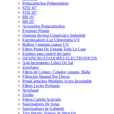
Portacartuchos Polipropileno
STD 10"
STD 20"
BB 10"
BB 20"
Accesorios Portacartuchos
Everpure Pentair
Osmosis Inversa Comercial e Industrial
Esterilizadores Luz Ultravioleta UV
Bulbos y mangas cuarzo UV
Filtros Punto De Entrada Toda La Casa
Equipos para control del sarro
DESINCRUSTADORES ELECTRONICOS
Anti-Incrustantes Libres De Sal
ZeroSarro
Filtros de Cedazo, Colador, canasta, Malla
FIltración Manual Por Discos
PortaCartuchos Multiples Acero Inoxidable
Filtros Lecho Profundo
NextSand
Zeolita
Filtros Carbón Activado
Suavizadores De Agua
Suavizadores de Gabinete
Tren filtrado, Batería de filtración