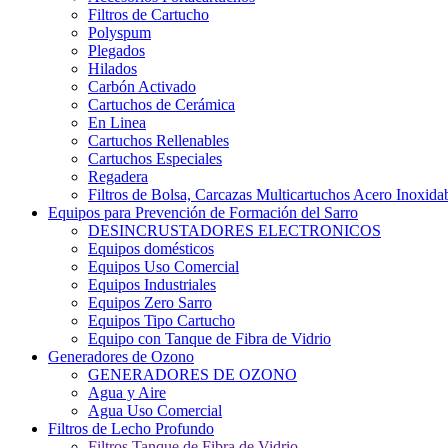
Filtros de Cartucho
Polyspum
Plegados
Hilados
Carbón Activado
Cartuchos de Cerámica
En Linea
Cartuchos Rellenables
Cartuchos Especiales
Regadera
Filtros de Bolsa, Carcazas Multicartuchos Acero Inoxida
Equipos para Prevención de Formación del Sarro
DESINCRUSTADORES ELECTRONICOS
Equipos domésticos
Equipos Uso Comercial
Equipos Industriales
Equipos Zero Sarro
Equipos Tipo Cartucho
Equipo con Tanque de Fibra de Vidrio
Generadores de Ozono
GENERADORES DE OZONO
Agua y Aire
Agua Uso Comercial
Filtros de Lecho Profundo
Filtros Tanque de Fibra de Vidrio