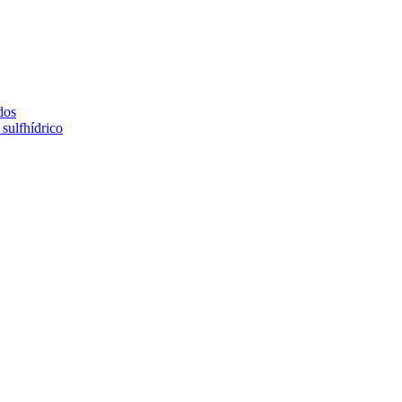
dos
sulfhídrico