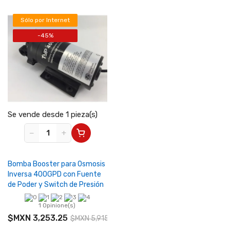
Sólo por Internet
-45%
Se vende desde 1 pieza(s)
−
+
Bomba Booster para Osmosis
Inversa 400GPD con Fuente
de Poder y Switch de Presión
1 Opinione(s)
$MXN 3,253.25
$MXN 5,915.00