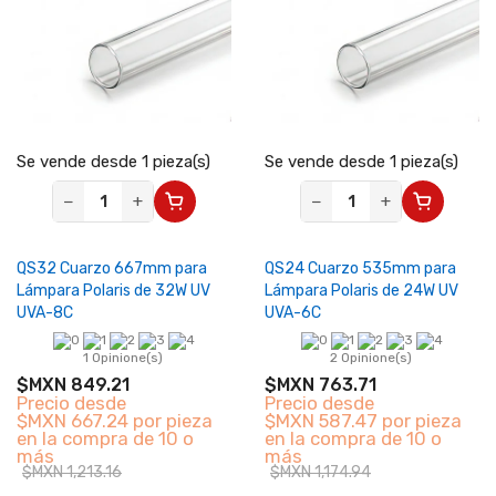
Se vende desde 1 pieza(s)
Se vende desde 1 pieza(s)
−
+
−
+
QS32 Cuarzo 667mm para
QS24 Cuarzo 535mm para
Lámpara Polaris de 32W UV
Lámpara Polaris de 24W UV
UVA-8C
UVA-6C
1 Opinione(s)
2 Opinione(s)
$MXN 849.21
$MXN 763.71
Precio desde
Precio desde
$MXN 667.24 por pieza
$MXN 587.47 por pieza
en la compra de 10 o
en la compra de 10 o
más
más
$MXN 1,213.16
$MXN 1,174.94