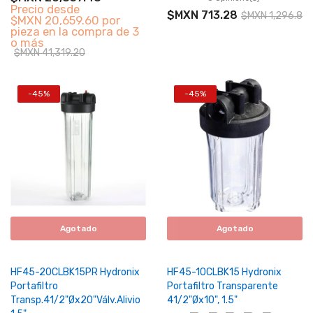
Precio desde
$MXN 713.28
$MXN 1,296.88
$MXN 20,659.60 por
pieza en la compra de 3
o más
$MXN 41,319.20
-45%
-45%
Agotado
Agotado
HF45-20CLBK15PR Hydronix
HF45-10CLBK15 Hydronix
Portafiltro
Portafiltro Transparente
Transp.41/2"Øx20"Válv.Alivio
41/2"Øx10", 1.5"