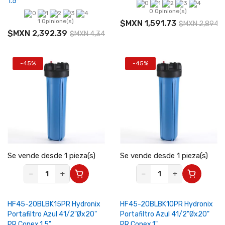
1.5"
0 Opinione(s)
1 Opinione(s)
$MXN 1,591.73
$MXN 2,894.
$MXN 2,392.39
$MXN 4,349.80
-45%
-45%
Se vende desde 1 pieza(s)
Se vende desde 1 pieza(s)
−
+
−
+
HF45-20BLBK15PR Hydronix
HF45-20BLBK10PR Hydronix
Portafiltro Azul 41/2"Øx20"
Portafiltro Azul 41/2"Øx20"
PR Conex.1.5"
PR Conex.1"