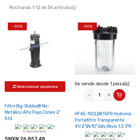
Mostrando 1-12 de 34 artículos(s)
-35%
-45%
Se vende desde 1 pieza(s)
Seleccionar opciones
−
+
Filtro Big-Bubba® No-
Metálico Alto Flujo Conex 2"
HF45-10CLBK15PR Hydronix
Std
Portafiltro Transparente
41/2"Øx10"Válv.Alivio 1.5",PR
0 Opinione(s)
$MXN 26,857.48
0 Opinione(s)