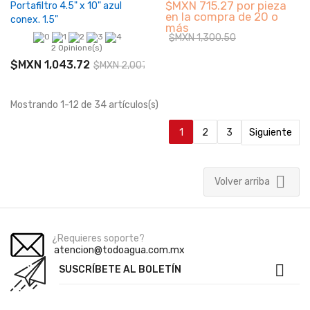
$MXN 715.27 por pieza
Portafiltro 4.5" x 10" azul
en la compra de 20 o
conex. 1.5"
más
$MXN 1,300.50
2 Opinione(s)
$MXN 1,043.72
$MXN 2,007.15
Mostrando 1-12 de 34 artículos(s)
1
2
3
Siguiente

Volver arriba
¿Requieres soporte?
atencion@todoagua.com.mx

SUSCRÍBETE AL BOLETÍN