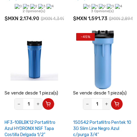
2 Opinione(s)
3 Opinione(s)
$MXN 2,174.90
$MXN 1,591.73
$MXN 4,349.80
$MXN 2,894.
-45%
Se vende desde 1 pieza(s)
Se vende desde 1 pieza(s)
−
+
−
+
HF3-10BLBK12 Portafiltro
150542 Portafiltro Pentek 10
Azul HYDRONIX NSF Tapa
3G Slim Line Negro Azul
Costilla Delgada 1/2"
c/purga 3/4”