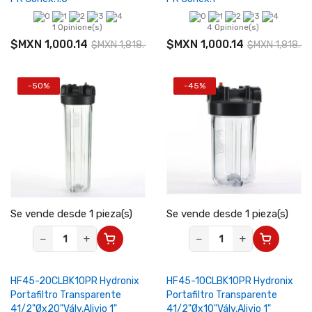
1 Opinione(s)
4 Opinione(s)
$MXN 1,000.14
$MXN 1,000.14
$MXN 1,818.44
$MXN 1,818.4
-50%
-45%
Se vende desde 1 pieza(s)
Se vende desde 1 pieza(s)
−
+
−
+
HF45-20CLBK10PR Hydronix
HF45-10CLBK10PR Hydronix
Portafiltro Transparente
Portafiltro Transparente
41/2"Øx20"Válv.Alivio 1"
41/2"Øx10"Válv.Alivio 1"