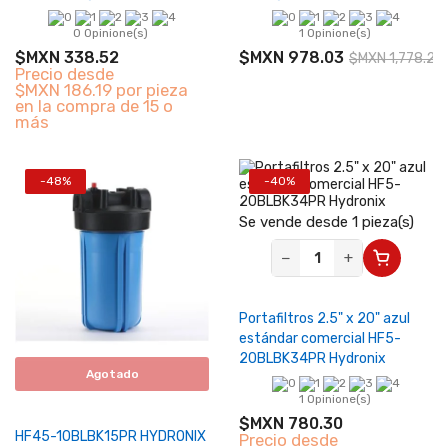
0 Opinione(s)
1 Opinione(s)
$MXN 338.52
$MXN 978.03
$MXN 1,778.23
Precio desde
$MXN 186.19 por pieza
en la compra de 15 o
más
-48%
-40%
Se vende desde 1 pieza(s)
−
+
Portafiltros 2.5" x 20" azul
estándar comercial HF5-
20BLBK34PR Hydronix
Agotado
1 Opinione(s)
$MXN 780.30
HF45-10BLBK15PR HYDRONIX
Precio desde