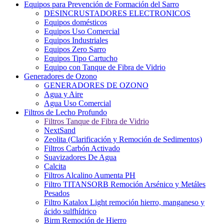
Equipos para Prevención de Formación del Sarro
DESINCRUSTADORES ELECTRONICOS
Equipos domésticos
Equipos Uso Comercial
Equipos Industriales
Equipos Zero Sarro
Equipos Tipo Cartucho
Equipo con Tanque de Fibra de Vidrio
Generadores de Ozono
GENERADORES DE OZONO
Agua y Aire
Agua Uso Comercial
Filtros de Lecho Profundo
Filtros Tanque de Fibra de Vidrio
NextSand
Zeolita (Clarificación y Remoción de Sedimentos)
Filtros Carbón Activado
Suavizadores De Agua
Calcita
Filtros Alcalino Aumenta PH
Filtro TITANSORB Remoción Arsénico y Metáles
Pesados
Filtro Katalox Light remoción hierro, manganeso y
ácido sulfhídrico
Birm Remoción de Hierro