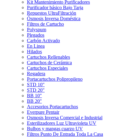
Kit Mantenimiento Purificadores
Purificador básico Bajo Tarja
Repuestos UltraFiltración
Ósmosis Inversa Doméstica
Filtros de Cartucho
Polyspum
Plegados
Carbón Activado
En Linea
Hilados
Cartuchos Rellenables
Cartuchos de Cerámica
Cartuchos Especiales
Regadera
Portacartuchos Polipropileno
STD 10"
STD 20"
BB 10"
BB 20"
Accesorios Portacartuchos
Everpure Pentair
Osmosis Inversa Comercial e Industrial
Esterilizadores Luz Ultravioleta UV
Bulbos y mangas cuarzo UV
Filtros Punto De Entrada Toda La Casa