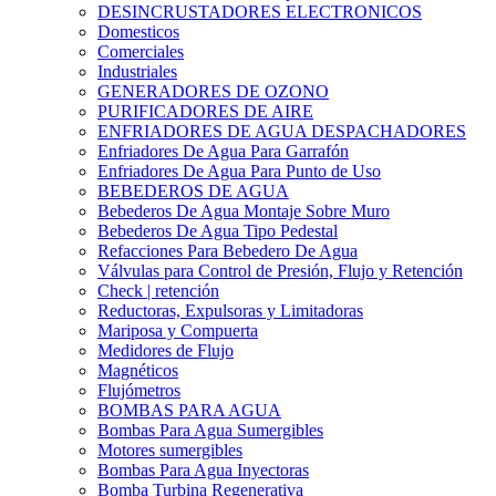
DESINCRUSTADORES ELECTRONICOS
Domesticos
Comerciales
Industriales
GENERADORES DE OZONO
PURIFICADORES DE AIRE
ENFRIADORES DE AGUA DESPACHADORES
Enfriadores De Agua Para Garrafón
Enfriadores De Agua Para Punto de Uso
BEBEDEROS DE AGUA
Bebederos De Agua Montaje Sobre Muro
Bebederos De Agua Tipo Pedestal
Refacciones Para Bebedero De Agua
Válvulas para Control de Presión, Flujo y Retención
Check | retención
Reductoras, Expulsoras y Limitadoras
Mariposa y Compuerta
Medidores de Flujo
Magnéticos
Flujómetros
BOMBAS PARA AGUA
Bombas Para Agua Sumergibles
Motores sumergibles
Bombas Para Agua Inyectoras
Bomba Turbina Regenerativa