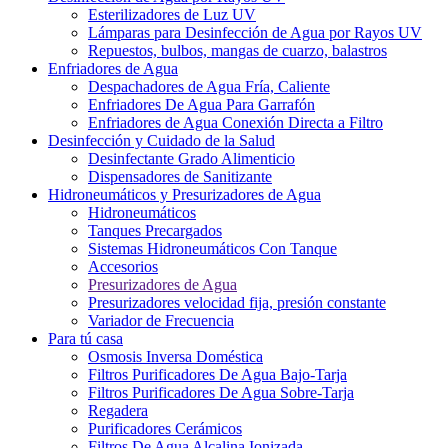
Esterilizadores de Luz UV
Lámparas para Desinfección de Agua por Rayos UV
Repuestos, bulbos, mangas de cuarzo, balastros
Enfriadores de Agua
Despachadores de Agua Fría, Caliente
Enfriadores De Agua Para Garrafón
Enfriadores de Agua Conexión Directa a Filtro
Desinfección y Cuidado de la Salud
Desinfectante Grado Alimenticio
Dispensadores de Sanitizante
Hidroneumáticos y Presurizadores de Agua
Hidroneumáticos
Tanques Precargados
Sistemas Hidroneumáticos Con Tanque
Accesorios
Presurizadores de Agua
Presurizadores velocidad fija, presión constante
Variador de Frecuencia
Para tú casa
Osmosis Inversa Doméstica
Filtros Purificadores De Agua Bajo-Tarja
Filtros Purificadores De Agua Sobre-Tarja
Regadera
Purificadores Cerámicos
Filtros De Agua Alcalina Ionizada