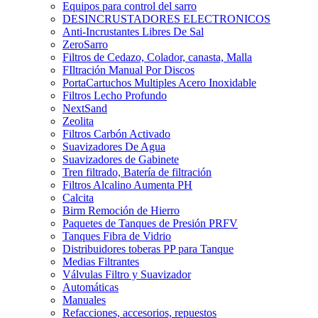
Equipos para control del sarro
DESINCRUSTADORES ELECTRONICOS
Anti-Incrustantes Libres De Sal
ZeroSarro
Filtros de Cedazo, Colador, canasta, Malla
FIltración Manual Por Discos
PortaCartuchos Multiples Acero Inoxidable
Filtros Lecho Profundo
NextSand
Zeolita
Filtros Carbón Activado
Suavizadores De Agua
Suavizadores de Gabinete
Tren filtrado, Batería de filtración
Filtros Alcalino Aumenta PH
Calcita
Birm Remoción de Hierro
Paquetes de Tanques de Presión PRFV
Tanques Fibra de Vidrio
Distribuidores toberas PP para Tanque
Medias Filtrantes
Válvulas Filtro y Suavizador
Automáticas
Manuales
Refacciones, accesorios, repuestos