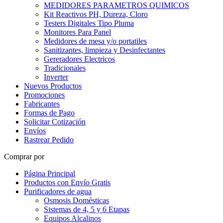
MEDIDORES PARAMETROS QUIMICOS
Kit Reactivos PH, Dureza, Cloro
Testers Digitales Tipo Pluma
Monitores Para Panel
Medidores de mesa y/o portatiles
Sanitizantes, limpieza y Desinfectantes
Gereradores Electricos
Tradicionales
Inverter
Nuevos Productos
Promociones
Fabricantes
Formas de Pago
Solicitar Cotización
Envíos
Rastrear Pedido
Comprar por
Página Principal
Productos con Envío Gratis
Purificadores de agua
Osmosis Domésticas
Sistemas de 4, 5 y 6 Etapas
Equipos Alcalinos