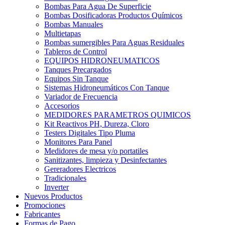
Bombas Para Agua De Superficie
Bombas Dosificadoras Productos Químicos
Bombas Manuales
Multietapas
Bombas sumergibles Para Aguas Residuales
Tableros de Control
EQUIPOS HIDRONEUMATICOS
Tanques Precargados
Equipos Sin Tanque
Sistemas Hidroneumáticos Con Tanque
Variador de Frecuencia
Accesorios
MEDIDORES PARAMETROS QUIMICOS
Kit Reactivos PH, Dureza, Cloro
Testers Digitales Tipo Pluma
Monitores Para Panel
Medidores de mesa y/o portatiles
Sanitizantes, limpieza y Desinfectantes
Gereradores Electricos
Tradicionales
Inverter
Nuevos Productos
Promociones
Fabricantes
Formas de Pago