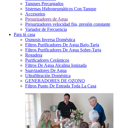
Tanques Precargados
Sistemas Hidroneumáticos Con Tanque
Accesorios
Presurizadores de Agua
Presurizadores velocidad fija, presión constante
Variador de Frecuencia
Para tú casa
Osmosis Inversa Doméstica
Filtros Purificadores De Agua Bajo-Tarja
Filtros Purificadores De Agua Sobre-Tarja
Regadera
Purificadores Cerámicos
Filtros De Agua Alcalina Ionizada
Suavizadores De Agua
Ultrafiltración Doméstica
GENERADORES DE OZONO
Filtros Punto De Entrada Toda La Casa