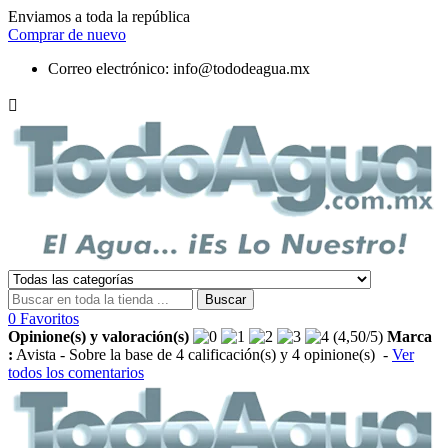
Enviamos a toda la república
Comprar de nuevo
Correo electrónico:
info@tododeagua.mx

Buscar
0
Favoritos
Opinione(s) y valoración(s)
(
4,50
/
5
)
Marca
:
Avista
- Sobre la base de
4
calificación(s) y
4
opinione(s)
-
Ver
todos los comentarios