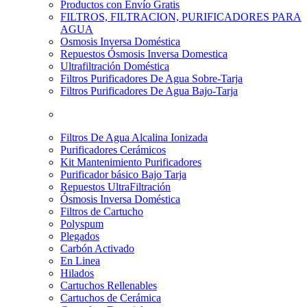
Productos con Envío Gratis
FILTROS, FILTRACION, PURIFICADORES PARA
AGUA
Osmosis Inversa Doméstica
Repuestos Ósmosis Inversa Domestica
Ultrafiltración Doméstica
Filtros Purificadores De Agua Sobre-Tarja
Filtros Purificadores De Agua Bajo-Tarja
Filtros De Agua Alcalina Ionizada
Purificadores Cerámicos
Kit Mantenimiento Purificadores
Purificador básico Bajo Tarja
Repuestos UltraFiltración
Ósmosis Inversa Doméstica
Filtros de Cartucho
Polyspum
Plegados
Carbón Activado
En Linea
Hilados
Cartuchos Rellenables
Cartuchos de Cerámica