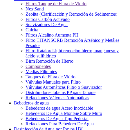
Filtros Tanque de Fibra de Vidrio
NextSand
Zeolita (Clarificación y Remoción de Sedimentos)
Filtros Carbón Activado
Suavizadores De Agua
Calcita
Filtros Alcalino Aumenta PH
Filtro TITANSORB Remoción Arsénico y Metáles
Pesados
Filtro Katalox Light remoción hierro, manganeso y
ácido sulfhídrico
Birm Remoción de Hierro
Componentes
Medias Filtrantes
Tanques de Fibra de Vidrio
Válvulas Manuales para Filtro
Válvulas Automáticas Filtro o Suavizador
Distribuidores toberas PP para Tanque
Refacciones Válvulas Automáticas
Bebederos de agua
Bebederos de agua Acero Inoxidable
Bebederos De Agua Montaje Sobre Muro
Bebederos De Agua Tipo Pedestal
Refacciones Para Bebedero De Agua
Desinfección de Agua por Rayos UV