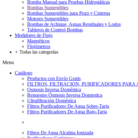
Bomba Manual para Pruebas Hidrostáticas
Bombas Sumergibles
Bombas Sumergibles para Pozo y Cisterna
Motores Sumergibles
Bombas de Achique, Aguas Residuales y Lodos
Tableros de Control Bombas
Medidores de Flujo
Magnéticos
Flujómetros
+
Todas las categorías
Menu
Catálogo
Productos con Envío Gratis
FILTROS, FILTRACION, PURIFICADORES PARA
Osmosis Inversa Doméstica
Repuestos Ósmosis Inversa Domestica
Ultrafiltración Doméstica
Filtros Purificadores De Agua Sobre-Tarja
Filtros Purificadores De Agua Bajo-Tarja
Filtros De Agua Alcalina Ionizada