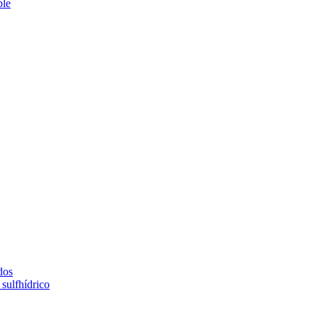
ble
dos
sulfhídrico