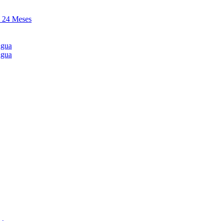
y 24 Meses
agua
agua