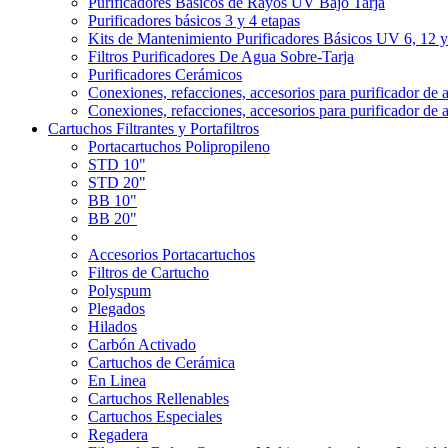
Purificadores Básicos de Rayos UV Bajo Tarja
Purificadores básicos 3 y 4 etapas
Kits de Mantenimiento Purificadores Básicos UV 6, 12 
Filtros Purificadores De Agua Sobre-Tarja
Purificadores Cerámicos
Conexiones, refacciones, accesorios para purificador de 
Conexiones, refacciones, accesorios para purificador de 
Cartuchos Filtrantes y Portafiltros
Portacartuchos Polipropileno
STD 10"
STD 20"
BB 10"
BB 20"
Accesorios Portacartuchos
Filtros de Cartucho
Polyspum
Plegados
Hilados
Carbón Activado
Cartuchos de Cerámica
En Linea
Cartuchos Rellenables
Cartuchos Especiales
Regadera