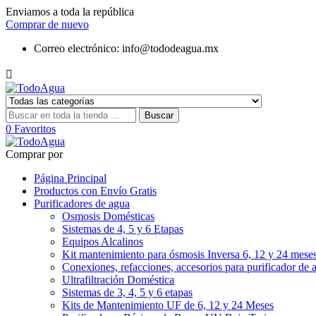
Enviamos a toda la república
Comprar de nuevo
Correo electrónico:
info@tododeagua.mx

Buscar
0
Favoritos
Comprar por
Página Principal
Productos con Envío Gratis
Purificadores de agua
Osmosis Domésticas
Sistemas de 4, 5 y 6 Etapas
Equipos Alcalinos
Kit mantenimiento para ósmosis Inversa 6, 12 y 24 mese
Conexiones, refacciones, accesorios para purificador de 
Ultrafiltración Doméstica
Sistemas de 3, 4, 5 y 6 etapas
Kits de Mantenimiento UF de 6, 12 y 24 Meses