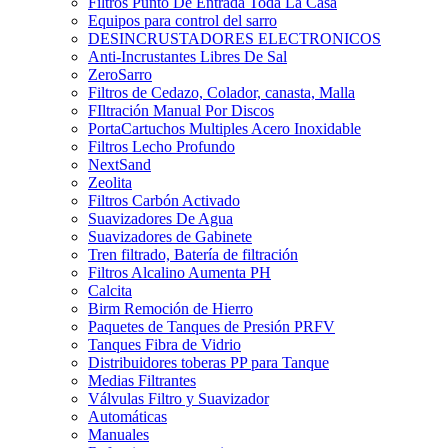
Filtros Punto De Entrada Toda La Casa
Equipos para control del sarro
DESINCRUSTADORES ELECTRONICOS
Anti-Incrustantes Libres De Sal
ZeroSarro
Filtros de Cedazo, Colador, canasta, Malla
FIltración Manual Por Discos
PortaCartuchos Multiples Acero Inoxidable
Filtros Lecho Profundo
NextSand
Zeolita
Filtros Carbón Activado
Suavizadores De Agua
Suavizadores de Gabinete
Tren filtrado, Batería de filtración
Filtros Alcalino Aumenta PH
Calcita
Birm Remoción de Hierro
Paquetes de Tanques de Presión PRFV
Tanques Fibra de Vidrio
Distribuidores toberas PP para Tanque
Medias Filtrantes
Válvulas Filtro y Suavizador
Automáticas
Manuales