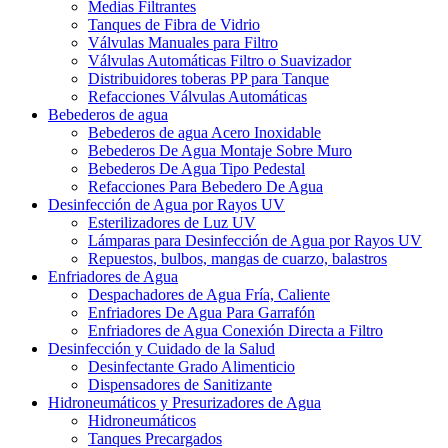
Medias Filtrantes
Tanques de Fibra de Vidrio
Válvulas Manuales para Filtro
Válvulas Automáticas Filtro o Suavizador
Distribuidores toberas PP para Tanque
Refacciones Válvulas Automáticas
Bebederos de agua
Bebederos de agua Acero Inoxidable
Bebederos De Agua Montaje Sobre Muro
Bebederos De Agua Tipo Pedestal
Refacciones Para Bebedero De Agua
Desinfección de Agua por Rayos UV
Esterilizadores de Luz UV
Lámparas para Desinfección de Agua por Rayos UV
Repuestos, bulbos, mangas de cuarzo, balastros
Enfriadores de Agua
Despachadores de Agua Fría, Caliente
Enfriadores De Agua Para Garrafón
Enfriadores de Agua Conexión Directa a Filtro
Desinfección y Cuidado de la Salud
Desinfectante Grado Alimenticio
Dispensadores de Sanitizante
Hidroneumáticos y Presurizadores de Agua
Hidroneumáticos
Tanques Precargados