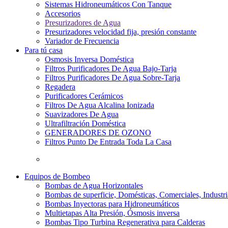
Sistemas Hidroneumáticos Con Tanque
Accesorios
Presurizadores de Agua
Presurizadores velocidad fija, presión constante
Variador de Frecuencia
Para tú casa
Osmosis Inversa Doméstica
Filtros Purificadores De Agua Bajo-Tarja
Filtros Purificadores De Agua Sobre-Tarja
Regadera
Purificadores Cerámicos
Filtros De Agua Alcalina Ionizada
Suavizadores De Agua
Ultrafiltración Doméstica
GENERADORES DE OZONO
Filtros Punto De Entrada Toda La Casa
Equipos de Bombeo
Bombas de Agua Horizontales
Bombas de superficie, Domésticas, Comerciales, Industri
Bombas Inyectoras para Hidroneumáticos
Multietapas Alta Presión, Ósmosis inversa
Bombas Tipo Turbina Regenerativa para Calderas