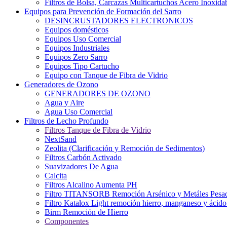
Filtros de Bolsa, Carcazas Multicartuchos Acero Inoxida
Equipos para Prevención de Formación del Sarro
DESINCRUSTADORES ELECTRONICOS
Equipos domésticos
Equipos Uso Comercial
Equipos Industriales
Equipos Zero Sarro
Equipos Tipo Cartucho
Equipo con Tanque de Fibra de Vidrio
Generadores de Ozono
GENERADORES DE OZONO
Agua y Aire
Agua Uso Comercial
Filtros de Lecho Profundo
Filtros Tanque de Fibra de Vidrio
NextSand
Zeolita (Clarificación y Remoción de Sedimentos)
Filtros Carbón Activado
Suavizadores De Agua
Calcita
Filtros Alcalino Aumenta PH
Filtro TITANSORB Remoción Arsénico y Metáles Pesa
Filtro Katalox Light remoción hierro, manganeso y ácido 
Birm Remoción de Hierro
Componentes