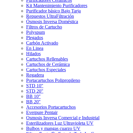
Purificadores Cerámicos
Kit Mantenimiento Purificadores
Purificador básico Bajo Tarja
Repuestos UltraFiltración
Ósmosis Inversa Doméstica
Filtros de Cartucho
Polyspum
Plegados
Carbón Activado
En Linea
Hilados
Cartuchos Rellenables
Cartuchos de Cerámica
Cartuchos Especiales
Regadera
Portacartuchos Polipropileno
STD 10"
STD 20"
BB 10"
BB 20"
Accesorios Portacartuchos
Everpure Pentair
Osmosis Inversa Comercial e Industrial
Esterilizadores Luz Ultravioleta UV
Bulbos y mangas cuarzo UV