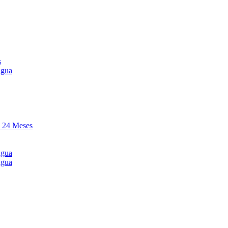
s
agua
y 24 Meses
agua
agua