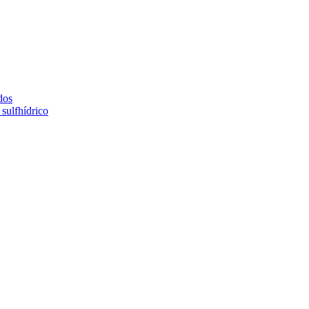
dos
sulfhídrico