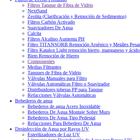
Filtros Tanque de Fibra de Vidrio
NextSand
Zeolita (Clarificación y Remoción de Sedimentos)
Filtros Carbón Activado
Suavizadores De Agua
Calcita
Filtros Alcalino Aumenta PH
Filtro TITANSORB Remoción Arsénico y Metáles Pesa
Filtro Katalox Light remoción hierro, manganeso y ácido 
Birm Remoción de Hierro
Componentes
Medias Filtrantes
Tanques de Fibra de Vidrio
Válvulas Manuales para Filtro
Válvulas Automáticas Filtro o Suavizador
Distribuidores toberas PP para Tanque
Refacciones Válvulas Automáticas
Bebederos de agua
Bebederos de agua Acero Inoxidable
Bebederos De Agua Montaje Sobre Muro
Bebederos De Agua Tipo Pedestal
Refacciones Para Bebedero De Agua
Desinfección de Agua por Rayos UV
Esterilizadores de Luz UV