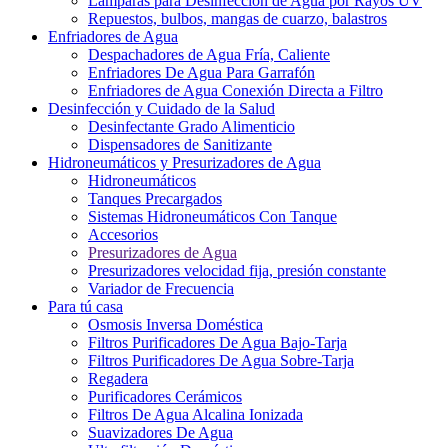
Lámparas para Desinfección de Agua por Rayos UV
Repuestos, bulbos, mangas de cuarzo, balastros
Enfriadores de Agua
Despachadores de Agua Fría, Caliente
Enfriadores De Agua Para Garrafón
Enfriadores de Agua Conexión Directa a Filtro
Desinfección y Cuidado de la Salud
Desinfectante Grado Alimenticio
Dispensadores de Sanitizante
Hidroneumáticos y Presurizadores de Agua
Hidroneumáticos
Tanques Precargados
Sistemas Hidroneumáticos Con Tanque
Accesorios
Presurizadores de Agua
Presurizadores velocidad fija, presión constante
Variador de Frecuencia
Para tú casa
Osmosis Inversa Doméstica
Filtros Purificadores De Agua Bajo-Tarja
Filtros Purificadores De Agua Sobre-Tarja
Regadera
Purificadores Cerámicos
Filtros De Agua Alcalina Ionizada
Suavizadores De Agua