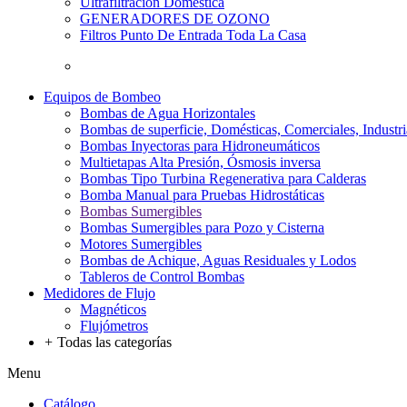
Ultrafiltración Doméstica
GENERADORES DE OZONO
Filtros Punto De Entrada Toda La Casa
Equipos de Bombeo
Bombas de Agua Horizontales
Bombas de superficie, Domésticas, Comerciales, Industri
Bombas Inyectoras para Hidroneumáticos
Multietapas Alta Presión, Ósmosis inversa
Bombas Tipo Turbina Regenerativa para Calderas
Bomba Manual para Pruebas Hidrostáticas
Bombas Sumergibles
Bombas Sumergibles para Pozo y Cisterna
Motores Sumergibles
Bombas de Achique, Aguas Residuales y Lodos
Tableros de Control Bombas
Medidores de Flujo
Magnéticos
Flujómetros
+
Todas las categorías
Menu
Catálogo