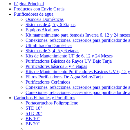
Página Principal
Productos con Envío Gratis
Purificadores de agua
Osmosis Domésticas
Sistemas de 4, 5 y 6 Etapas
Equipos Alcalinos
Kit mantenimiento para ósmosis Inversa 6, 12 y 24 mese
Conexiones, refacciones, accesorios para purificador de 
Ultrafiltración Doméstica
Sistemas de 3, 4, 5 y 6 etapas
Kits de Mantenimiento UF de 6, 12 y 24 Meses
Purificadores Básicos de Rayos UV Bajo Tarja
Purificadores básicos 3 y 4 etapas
Kits de Mantenimiento Purificadores Básicos UV 6, 12 
Filtros Purificadores De Agua Sobre-Tarja
Purificadores Cerámicos
Conexiones, refacciones, accesorios para purificador de 
Conexiones, refacciones, accesorios para purificador de 
Cartuchos Filtrantes y Portafiltros
Portacartuchos Polipropileno
STD 10"
STD 20"
BB 10"
BB 20"