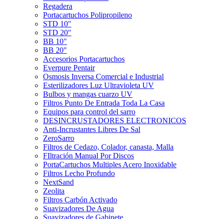
Regadera
Portacartuchos Polipropileno
STD 10"
STD 20"
BB 10"
BB 20"
Accesorios Portacartuchos
Everpure Pentair
Osmosis Inversa Comercial e Industrial
Esterilizadores Luz Ultravioleta UV
Bulbos y mangas cuarzo UV
Filtros Punto De Entrada Toda La Casa
Equipos para control del sarro
DESINCRUSTADORES ELECTRONICOS
Anti-Incrustantes Libres De Sal
ZeroSarro
Filtros de Cedazo, Colador, canasta, Malla
FIltración Manual Por Discos
PortaCartuchos Multiples Acero Inoxidable
Filtros Lecho Profundo
NextSand
Zeolita
Filtros Carbón Activado
Suavizadores De Agua
Suavizadores de Gabinete