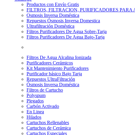
Productos con Envío Gratis
FILTROS, FILTRACION, PURIFICADORES PARA
Osmosis Inversa Doméstica
Repuestos Ósmosis Inversa Domestica
Ultrafiltración Doméstica
Filtros Purificadores De Agua Sobre-Tarja
Filtros Purificadores De Agua Bajo-Tarja
Filtros De Agua Alcalina Ionizada
Purificadores Cerámicos
Kit Mantenimiento Purificadores
Purificador básico Bajo Tarja
Repuestos UltraFiltración
Ósmosis Inversa Doméstica
Filtros de Cartucho
Polyspum
Plegados
Carbón Activado
En Linea
Hilados
Cartuchos Rellenables
Cartuchos de Cerámica
Cartuchos Especiales