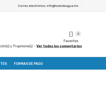
Correo electrónico:
info@tododeagua.mx
0
Favoritos
ción(s) y
11
opinione(s)
-
Ver todos los comentarios
NTES
FORMAS DE PAGO