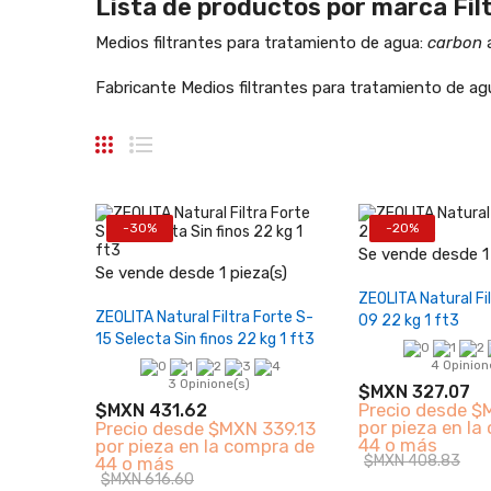
Lista de productos por marca Fil
Medios filtrantes para tratamiento de agua:
carbon
a
Fabricante Medios filtrantes para tratamiento de ag
-30%
-20%
−
Se vende desde 1 
−
+
Se vende desde 1 pieza(s)
Añadir al 
ZEOLITA Natural Fi
Añadir al carrito
ZEOLITA Natural Filtra Forte S-
09 22 kg 1 ft3
15 Selecta Sin finos 22 kg 1 ft3
4 Opinion
3 Opinione(s)
$MXN 327.07
Precio desde
$
$MXN 431.62
por pieza en la
Precio desde
$MXN 339.13
44 o más
por pieza en la compra de
$MXN 408.83
44 o más
$MXN 616.60