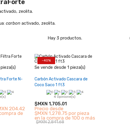
traForte
ctivado, zeolita.
ua:
carbon
activado, zeolita.
Hay 3 productos.
-40%
+
−
+
pieza(s)
Se vende desde 1 pieza(s)
carrito
Añadir al carrito
ltra Forte N-
Carbón Activado Cascara de
Coco Saco 1 ft3
e(s)
4 Opinione(s)
$MXN 1,705.01
MXN 204.42
Precio desde
 compra de
$MXN 1,278.75 por pieza
en la compra de 100 o más
$MXN 2,841.68