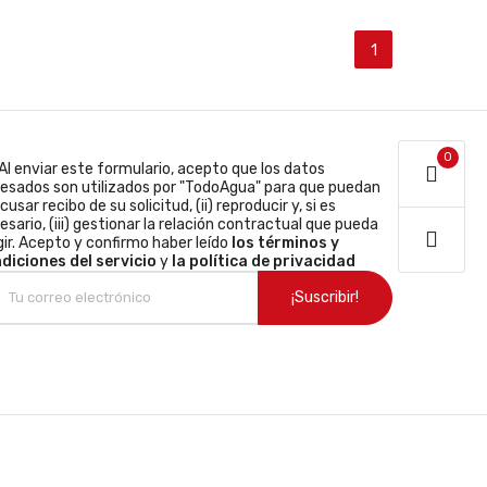
1
0
Al enviar este formulario, acepto que los datos
resados son utilizados por "TodoAgua" para que puedan
acusar recibo de su solicitud, (ii) reproducir y, si es
esario, (iii) gestionar la relación contractual que pueda
gir. Acepto y confirmo haber leído
los términos y
diciones del servicio
y
la política de privacidad