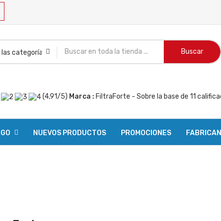
Buscar
(
4,91
/
5
)
Marca :
FiltraForte
- Sobre la base de
11
califica
OGO
NUEVOS PRODUCTOS
PROMOCIONES
FABRICA
R PEDIDO