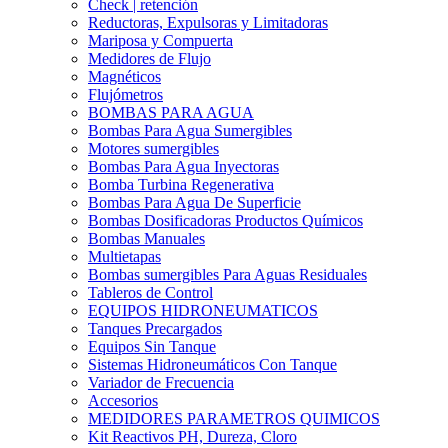
Check | retención
Reductoras, Expulsoras y Limitadoras
Mariposa y Compuerta
Medidores de Flujo
Magnéticos
Flujómetros
BOMBAS PARA AGUA
Bombas Para Agua Sumergibles
Motores sumergibles
Bombas Para Agua Inyectoras
Bomba Turbina Regenerativa
Bombas Para Agua De Superficie
Bombas Dosificadoras Productos Químicos
Bombas Manuales
Multietapas
Bombas sumergibles Para Aguas Residuales
Tableros de Control
EQUIPOS HIDRONEUMATICOS
Tanques Precargados
Equipos Sin Tanque
Sistemas Hidroneumáticos Con Tanque
Variador de Frecuencia
Accesorios
MEDIDORES PARAMETROS QUIMICOS
Kit Reactivos PH, Dureza, Cloro