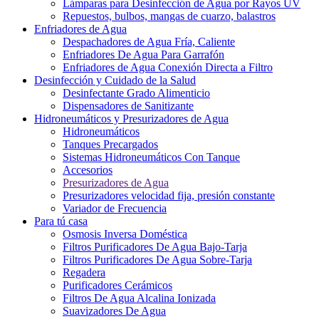
Lámparas para Desinfección de Agua por Rayos UV
Repuestos, bulbos, mangas de cuarzo, balastros
Enfriadores de Agua
Despachadores de Agua Fría, Caliente
Enfriadores De Agua Para Garrafón
Enfriadores de Agua Conexión Directa a Filtro
Desinfección y Cuidado de la Salud
Desinfectante Grado Alimenticio
Dispensadores de Sanitizante
Hidroneumáticos y Presurizadores de Agua
Hidroneumáticos
Tanques Precargados
Sistemas Hidroneumáticos Con Tanque
Accesorios
Presurizadores de Agua
Presurizadores velocidad fija, presión constante
Variador de Frecuencia
Para tú casa
Osmosis Inversa Doméstica
Filtros Purificadores De Agua Bajo-Tarja
Filtros Purificadores De Agua Sobre-Tarja
Regadera
Purificadores Cerámicos
Filtros De Agua Alcalina Ionizada
Suavizadores De Agua