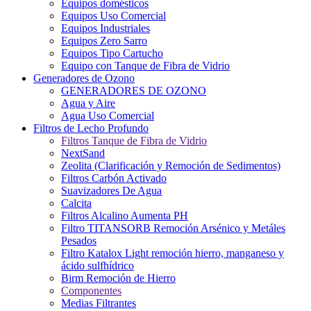
Equipos domésticos
Equipos Uso Comercial
Equipos Industriales
Equipos Zero Sarro
Equipos Tipo Cartucho
Equipo con Tanque de Fibra de Vidrio
Generadores de Ozono
GENERADORES DE OZONO
Agua y Aire
Agua Uso Comercial
Filtros de Lecho Profundo
Filtros Tanque de Fibra de Vidrio
NextSand
Zeolita (Clarificación y Remoción de Sedimentos)
Filtros Carbón Activado
Suavizadores De Agua
Calcita
Filtros Alcalino Aumenta PH
Filtro TITANSORB Remoción Arsénico y Metáles
Pesados
Filtro Katalox Light remoción hierro, manganeso y
ácido sulfhídrico
Birm Remoción de Hierro
Componentes
Medias Filtrantes