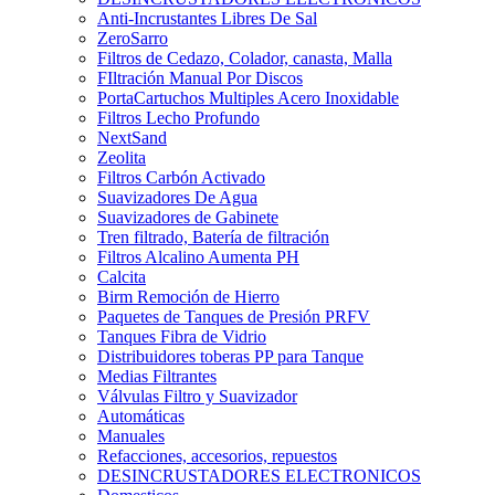
Anti-Incrustantes Libres De Sal
ZeroSarro
Filtros de Cedazo, Colador, canasta, Malla
FIltración Manual Por Discos
PortaCartuchos Multiples Acero Inoxidable
Filtros Lecho Profundo
NextSand
Zeolita
Filtros Carbón Activado
Suavizadores De Agua
Suavizadores de Gabinete
Tren filtrado, Batería de filtración
Filtros Alcalino Aumenta PH
Calcita
Birm Remoción de Hierro
Paquetes de Tanques de Presión PRFV
Tanques Fibra de Vidrio
Distribuidores toberas PP para Tanque
Medias Filtrantes
Válvulas Filtro y Suavizador
Automáticas
Manuales
Refacciones, accesorios, repuestos
DESINCRUSTADORES ELECTRONICOS