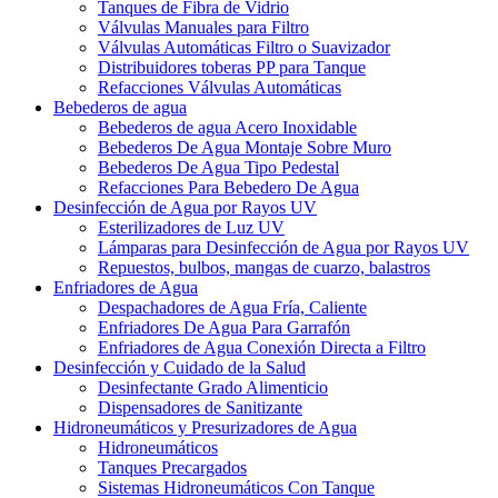
Tanques de Fibra de Vidrio
Válvulas Manuales para Filtro
Válvulas Automáticas Filtro o Suavizador
Distribuidores toberas PP para Tanque
Refacciones Válvulas Automáticas
Bebederos de agua
Bebederos de agua Acero Inoxidable
Bebederos De Agua Montaje Sobre Muro
Bebederos De Agua Tipo Pedestal
Refacciones Para Bebedero De Agua
Desinfección de Agua por Rayos UV
Esterilizadores de Luz UV
Lámparas para Desinfección de Agua por Rayos UV
Repuestos, bulbos, mangas de cuarzo, balastros
Enfriadores de Agua
Despachadores de Agua Fría, Caliente
Enfriadores De Agua Para Garrafón
Enfriadores de Agua Conexión Directa a Filtro
Desinfección y Cuidado de la Salud
Desinfectante Grado Alimenticio
Dispensadores de Sanitizante
Hidroneumáticos y Presurizadores de Agua
Hidroneumáticos
Tanques Precargados
Sistemas Hidroneumáticos Con Tanque