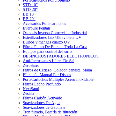
Portacartuchos Polipropileno
STD 10"
STD 20"
BB 10"
BB 20"
Accesorios Portacartuchos
Everpure Pentair
Osmosis Inversa Comercial e Industrial
Esterilizadores Luz Ultravioleta UV
Bulbos y mangas cuarzo UV
Filtros Punto De Entrada Toda La Casa
Equipos para control del sarro
DESINCRUSTADORES ELECTRONICOS
Anti-Incrustantes Libres De Sal
ZeroSarro
Filtros de Cedazo, Colador, canasta, Malla
FIltración Manual Por Discos
PortaCartuchos Multiples Acero Inoxidable
Filtros Lecho Profundo
NextSand
Zeolita
Filtros Carbón Activado
Suavizadores De Agua
Suavizadores de Gabinete
Tren filtrado, Batería de filtración