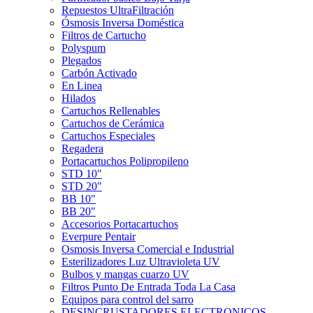
Repuestos UltraFiltración
Ósmosis Inversa Doméstica
Filtros de Cartucho
Polyspum
Plegados
Carbón Activado
En Linea
Hilados
Cartuchos Rellenables
Cartuchos de Cerámica
Cartuchos Especiales
Regadera
Portacartuchos Polipropileno
STD 10"
STD 20"
BB 10"
BB 20"
Accesorios Portacartuchos
Everpure Pentair
Osmosis Inversa Comercial e Industrial
Esterilizadores Luz Ultravioleta UV
Bulbos y mangas cuarzo UV
Filtros Punto De Entrada Toda La Casa
Equipos para control del sarro
DESINCRUSTADORES ELECTRONICOS