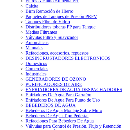
Filtros Alcalino Aumenta PH
Calcita
Birm Remoción de Hierro
Paquetes de Tanques de Presión PRFV
Tanques Fibra de Vidrio
Distribuidores toberas PP para Tanque
Medias Filtrantes
Válvulas Filtro y Suavizador
Automáticas
Manuales
Refacciones, accesorios, repuestos
DESINCRUSTADORES ELECTRONICOS
Domesticos
Comerciales
Industriales
GENERADORES DE OZONO
PURIFICADORES DE AIRE
ENFRIADORES DE AGUA DESPACHADORES
Enfriadores De Agua Para Garrafón
Enfriadores De Agua Para Punto de Uso
BEBEDEROS DE AGUA
Bebederos De Agua Montaje Sobre Muro
Bebederos De Agua Tipo Pedestal
Refacciones Para Bebedero De Agua
Válvulas para Control de Presión, Flujo y Retención