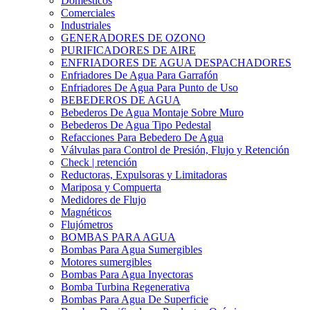
Domesticos
Comerciales
Industriales
GENERADORES DE OZONO
PURIFICADORES DE AIRE
ENFRIADORES DE AGUA DESPACHADORES
Enfriadores De Agua Para Garrafón
Enfriadores De Agua Para Punto de Uso
BEBEDEROS DE AGUA
Bebederos De Agua Montaje Sobre Muro
Bebederos De Agua Tipo Pedestal
Refacciones Para Bebedero De Agua
Válvulas para Control de Presión, Flujo y Retención
Check | retención
Reductoras, Expulsoras y Limitadoras
Mariposa y Compuerta
Medidores de Flujo
Magnéticos
Flujómetros
BOMBAS PARA AGUA
Bombas Para Agua Sumergibles
Motores sumergibles
Bombas Para Agua Inyectoras
Bomba Turbina Regenerativa
Bombas Para Agua De Superficie