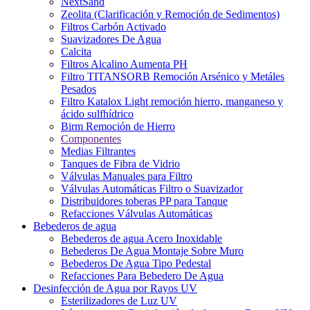
NextSand
Zeolita (Clarificación y Remoción de Sedimentos)
Filtros Carbón Activado
Suavizadores De Agua
Calcita
Filtros Alcalino Aumenta PH
Filtro TITANSORB Remoción Arsénico y Metáles
Pesados
Filtro Katalox Light remoción hierro, manganeso y
ácido sulfhídrico
Birm Remoción de Hierro
Componentes
Medias Filtrantes
Tanques de Fibra de Vidrio
Válvulas Manuales para Filtro
Válvulas Automáticas Filtro o Suavizador
Distribuidores toberas PP para Tanque
Refacciones Válvulas Automáticas
Bebederos de agua
Bebederos de agua Acero Inoxidable
Bebederos De Agua Montaje Sobre Muro
Bebederos De Agua Tipo Pedestal
Refacciones Para Bebedero De Agua
Desinfección de Agua por Rayos UV
Esterilizadores de Luz UV