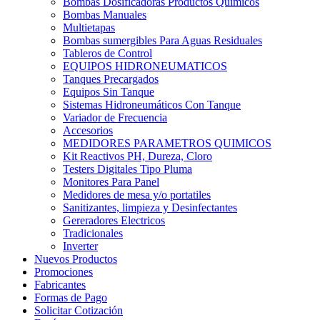
Bombas Dosificadoras Productos Químicos
Bombas Manuales
Multietapas
Bombas sumergibles Para Aguas Residuales
Tableros de Control
EQUIPOS HIDRONEUMATICOS
Tanques Precargados
Equipos Sin Tanque
Sistemas Hidroneumáticos Con Tanque
Variador de Frecuencia
Accesorios
MEDIDORES PARAMETROS QUIMICOS
Kit Reactivos PH, Dureza, Cloro
Testers Digitales Tipo Pluma
Monitores Para Panel
Medidores de mesa y/o portatiles
Sanitizantes, limpieza y Desinfectantes
Gereradores Electricos
Tradicionales
Inverter
Nuevos Productos
Promociones
Fabricantes
Formas de Pago
Solicitar Cotización