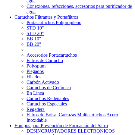
agua
Conexiones, refacciones, accesorios para purificador de
agua
Cartuchos Filtrantes y Portafiltros
Portacartuchos Polipropileno
STD 10"
STD 20"
BB 10"
BB 20"
Accesorios Portacartuchos
Filtros de Cartucho
Polyspum
Plegados
Hilados
Carbón Activado
Cartuchos de Cerámica
En Linea
Cartuchos Rellenables
Cartuchos Especiales
Regadera
Filtros de Bolsa, Carcazas Multicartuchos Acero
Inoxidable
Equipos para Prevención de Formación del Sarro
DESINCRUSTADORES ELECTRONICOS