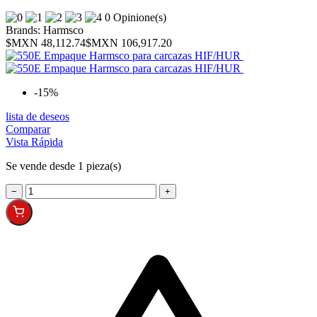
0 Opinione(s)
Brands:
Harmsco
$MXN 48,112.74
$MXN 106,917.20
-15%
lista de deseos
Comparar
Vista Rápida
Se vende desde 1 pieza(s)
−
+