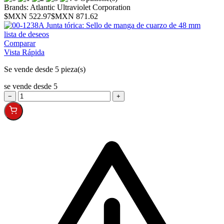
Brands:
Atlantic Ultraviolet Corporation
$MXN 522.97
$MXN 871.62
lista de deseos
Comparar
Vista Rápida
Se vende desde 5 pieza(s)
se vende desde 5
−
+