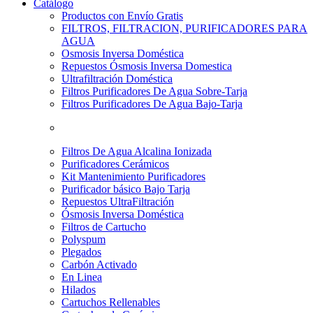
Catálogo
Productos con Envío Gratis
FILTROS, FILTRACION, PURIFICADORES PARA
AGUA
Osmosis Inversa Doméstica
Repuestos Ósmosis Inversa Domestica
Ultrafiltración Doméstica
Filtros Purificadores De Agua Sobre-Tarja
Filtros Purificadores De Agua Bajo-Tarja
Filtros De Agua Alcalina Ionizada
Purificadores Cerámicos
Kit Mantenimiento Purificadores
Purificador básico Bajo Tarja
Repuestos UltraFiltración
Ósmosis Inversa Doméstica
Filtros de Cartucho
Polyspum
Plegados
Carbón Activado
En Linea
Hilados
Cartuchos Rellenables