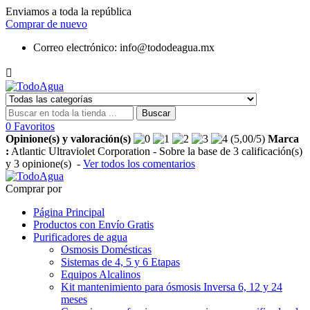
Enviamos a toda la república
Comprar de nuevo
Correo electrónico:
info@tododeagua.mx

Buscar
0
Favoritos
Opinione(s) y valoración(s)
(
5,00
/
5
)
Marca
:
Atlantic Ultraviolet Corporation
- Sobre la base de
3
calificación(s)
y
3
opinione(s)
-
Ver todos los comentarios
Comprar por
Página Principal
Productos con Envío Gratis
Purificadores de agua
Osmosis Domésticas
Sistemas de 4, 5 y 6 Etapas
Equipos Alcalinos
Kit mantenimiento para ósmosis Inversa 6, 12 y 24
meses