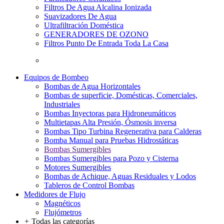
Filtros De Agua Alcalina Ionizada
Suavizadores De Agua
Ultrafiltración Doméstica
GENERADORES DE OZONO
Filtros Punto De Entrada Toda La Casa
Equipos de Bombeo
Bombas de Agua Horizontales
Bombas de superficie, Domésticas, Comerciales,
Industriales
Bombas Inyectoras para Hidroneumáticos
Multietapas Alta Presión, Ósmosis inversa
Bombas Tipo Turbina Regenerativa para Calderas
Bomba Manual para Pruebas Hidrostáticas
Bombas Sumergibles
Bombas Sumergibles para Pozo y Cisterna
Motores Sumergibles
Bombas de Achique, Aguas Residuales y Lodos
Tableros de Control Bombas
Medidores de Flujo
Magnéticos
Flujómetros
+
Todas las categorías