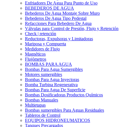
Enfriadores De Agua Para Punto de Uso
BEBEDEROS DE AGUA
Bebederos De Agua Montaje Sobre Muro
Bebederos De Agua Tipo Pedestal
Refacciones Para Bebedero De Agua
Válvulas para Control de Presión, Flujo y Retención
Check | retención
Reductoras, Expulsoras y Limitadoras
Mariposa y Compuerta
Medidores de Flujo
Magnéticos
Flujómetros
BOMBAS PARA AGUA
Bombas Para Agua Sumergibles
Motores sumergibles
Bombas Para Agua Inyectoras
Bomba Turbina Regenerativa
Bombas Para Agua De Superficie
Bombas Dosificadoras Productos Químicos
Bombas Manuales
Multietapas
Bombas sumergibles Para Aguas Residuales
Tableros de Control
EQUIPOS HIDRONEUMATICOS
Tanques Precargados