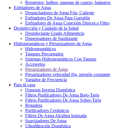
Repuestos, bulbos, mangas de cuarzo, balastros
Enfriadores de Agua
Despachadores de Agua Fría, Caliente
Enfriadores De Agua Para Garrafón
Enfriadores de Agua Conexión Directa a Filtro
Desinfección y Cuidado de la Salud
Desinfectante Grado Alimenticio
Dispensadores de Sanitizante
Hidroneumáticos y Presurizadores de Agua
Hidroneumáticos
Tanques Precargados
Sistemas Hidroneumáticos Con Tanque
Accesorios
Presurizadores de Agua
Presurizadores velocidad fija, presión constante
Variador de Frecuencia
Para tú casa
Osmosis Inversa Doméstica
Filtros Purificadores De Agua Bajo-Tarja
Filtros Purificadores De Agua Sobre-Tarja
Regadera
Purificadores Cerámicos
Filtros De Agua Alcalina Ionizada
Suavizadores De Agua
Ultrafiltración Doméstica