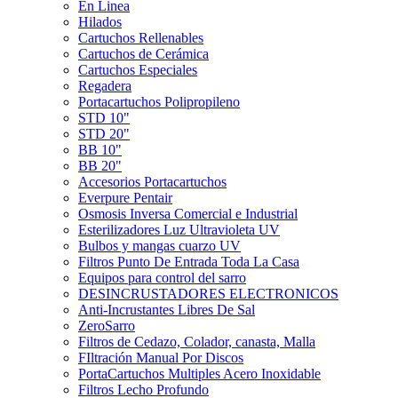
En Linea
Hilados
Cartuchos Rellenables
Cartuchos de Cerámica
Cartuchos Especiales
Regadera
Portacartuchos Polipropileno
STD 10"
STD 20"
BB 10"
BB 20"
Accesorios Portacartuchos
Everpure Pentair
Osmosis Inversa Comercial e Industrial
Esterilizadores Luz Ultravioleta UV
Bulbos y mangas cuarzo UV
Filtros Punto De Entrada Toda La Casa
Equipos para control del sarro
DESINCRUSTADORES ELECTRONICOS
Anti-Incrustantes Libres De Sal
ZeroSarro
Filtros de Cedazo, Colador, canasta, Malla
FIltración Manual Por Discos
PortaCartuchos Multiples Acero Inoxidable
Filtros Lecho Profundo