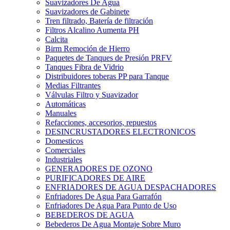
Suavizadores De Agua
Suavizadores de Gabinete
Tren filtrado, Batería de filtración
Filtros Alcalino Aumenta PH
Calcita
Birm Remoción de Hierro
Paquetes de Tanques de Presión PRFV
Tanques Fibra de Vidrio
Distribuidores toberas PP para Tanque
Medias Filtrantes
Válvulas Filtro y Suavizador
Automáticas
Manuales
Refacciones, accesorios, repuestos
DESINCRUSTADORES ELECTRONICOS
Domesticos
Comerciales
Industriales
GENERADORES DE OZONO
PURIFICADORES DE AIRE
ENFRIADORES DE AGUA DESPACHADORES
Enfriadores De Agua Para Garrafón
Enfriadores De Agua Para Punto de Uso
BEBEDEROS DE AGUA
Bebederos De Agua Montaje Sobre Muro