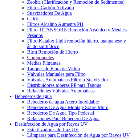
Zeolita (Clarificación y Remoción de Sedimentos)
Filtros Carbón Activado
Suavizadores De Agua
Calcita
Filtros Alcalino Aumenta PH
Filtro TITANSORB Remoción Arsénico y Metáles
Pesados
Filtro Katalox Light remoción hierro, manganeso y
ácido sulfhídrico
Birm Remoción de Hierro
Componentes
Medias Filtrantes
Tanques de Fibra de Vidrio
Válvulas Manuales para Filtro
Válvulas Automáticas Filtro o Suavizador
Distribuidores toberas PP para Tanque
Refacciones Válvulas Automáticas
Bebederos de agua
Bebederos de agua Acero Inoxidable
Bebederos De Agua Montaje Sobre Muro
Bebederos De Agua Tipo Pedestal
Refacciones Para Bebedero De Agua
Desinfección de Agua por Rayos UV
Esterilizadores de Luz UV
Lámparas para Desinfección de Agua por Rayos UV