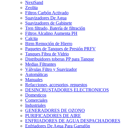
NextSand
Zeolita
Filtros Carbón Activado
Suavizadores De Agua
Suavizadores de Gabinete
Tren filtrado, Batería de filtración
Filtros Alcalino Aumenta PH
Calcita
Birm Remoción de Hierro
Paquetes de Tanques de Presión PRFV
Tanques Fibra de Vidrio
Distribuidores toberas PP para Tanque
Medias Filtrantes
Válvulas Filtro y Suavizador
Automáticas
Manuales
Refacciones, accesorios, repuestos
DESINCRUSTADORES ELECTRONICOS
Domesticos
Comerciales
Industriales
GENERADORES DE OZONO
PURIFICADORES DE AIRE
ENFRIADORES DE AGUA DESPACHADORES
Enfriadores De Agua Para Garrafón