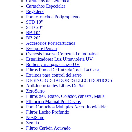
Cartuchos de Cerámica
Cartuchos Especiales
Regadera
Portacartuchos Polipropileno
STD 10"
STD 20"
BB 10"
BB 20"
Accesorios Portacartuchos
Everpure Pentair
Osmosis Inversa Comercial e Industrial
Esterilizadores Luz Ultravioleta UV
Bulbos y mangas cuarzo UV
Filtros Punto De Entrada Toda La Casa
Equipos para control del sarro
DESINCRUSTADORES ELECTRONICOS
Anti-Incrustantes Libres De Sal
ZeroSarro
Filtros de Cedazo, Colador, canasta, Malla
FIltración Manual Por Discos
PortaCartuchos Multiples Acero Inoxidable
Filtros Lecho Profundo
NextSand
Zeolita
Filtros Carbón Activado