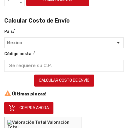
Calcular Costo de Envío
*
País:
*
Código postal:
CALCULAR COSTO DE ENVÍO

Últimas piezas!

COMPRA AHORA
Valoración
Total
: