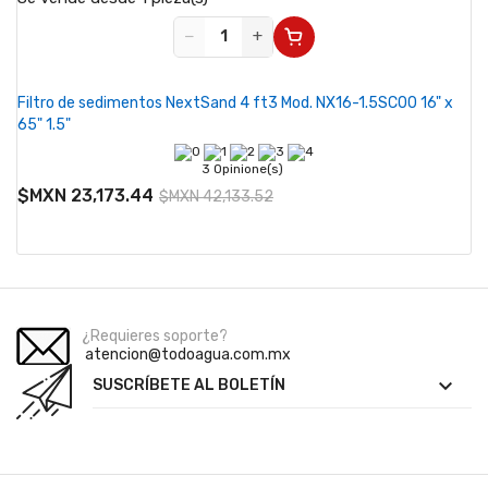
−
+
Filtro de sedimentos NextSand 4 ft3 Mod. NX16-1.5SC00 16" x
65" 1.5"
3 Opinione(s)
$MXN 23,173.44
$MXN 42,133.52
¿Requieres soporte?
atencion@todoagua.com.mx

SUSCRÍBETE AL BOLETÍN