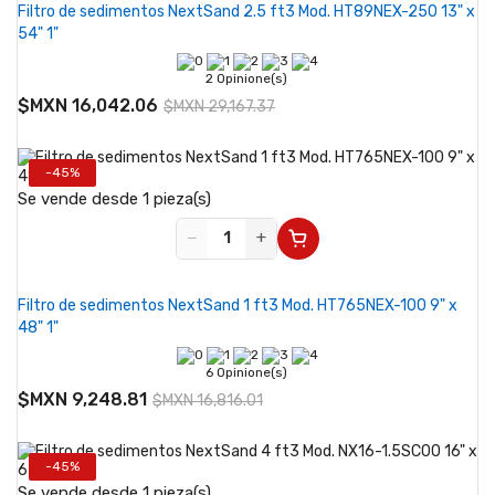
Filtro de sedimentos NextSand 2.5 ft3 Mod. HT89NEX-250 13" x
54" 1"
2 Opinione(s)
$MXN 16,042.06
$MXN 29,167.37
-45%
Se vende desde 1 pieza(s)
−
+
Filtro de sedimentos NextSand 1 ft3 Mod. HT765NEX-100 9" x
48" 1"
6 Opinione(s)
$MXN 9,248.81
$MXN 16,816.01
-45%
Se vende desde 1 pieza(s)