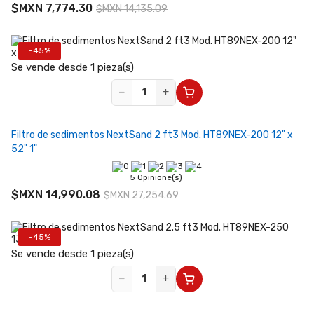
$MXN 7,774.30
$MXN 14,135.09
-45%
Se vende desde 1 pieza(s)
−
+
Filtro de sedimentos NextSand 2 ft3 Mod. HT89NEX-200 12" x
52" 1"
5 Opinione(s)
$MXN 14,990.08
$MXN 27,254.69
-45%
Se vende desde 1 pieza(s)
−
+