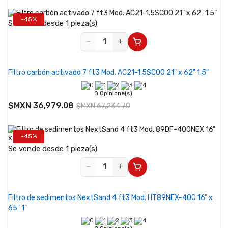
-45%
Se vende desde 1 pieza(s)
−
+
Filtro carbón activado 7 ft3 Mod. AC21-1.5SC00 21" x 62" 1.5"
0 Opinione(s)
$MXN 36,979.08
$MXN 67,234.70
-45%
Se vende desde 1 pieza(s)
−
+
Filtro de sedimentos NextSand 4 ft3 Mod. HT89NEX-400 16" x
65" 1"