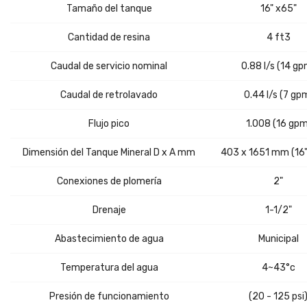
Tamaño del tanque
16" x65"
Cantidad de resina
4 ft3
Caudal de servicio nominal
0.88 l/s (14 gp
Caudal de retrolavado
0.44 l/s (7 gp
Flujo pico
1.008 (16 gpm
Dimensión del Tanque Mineral D x A mm
403 x 1651 mm (16"
Conexiones de plomería
2"
Drenaje
1-1/2"
Abastecimiento de agua
Municipal
Temperatura del agua
4~43°c
Presión de funcionamiento
(20 - 125 psi