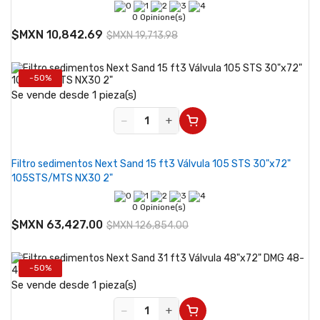
0 Opinione(s)
$MXN 10,842.69
$MXN 19,713.98
-50%
Se vende desde 1 pieza(s)
−
+
Filtro sedimentos Next Sand 15 ft3 Válvula 105 STS 30"x72"
105STS/MTS NX30 2"
0 Opinione(s)
$MXN 63,427.00
$MXN 126,854.00
-50%
Se vende desde 1 pieza(s)
−
+