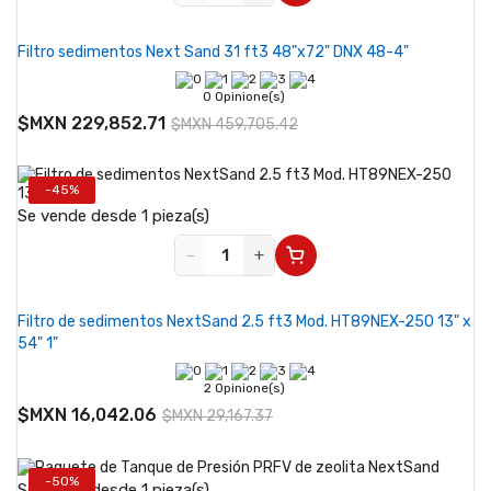
Filtro sedimentos Next Sand 31 ft3 48"x72" DNX 48-4"
0 Opinione(s)
$MXN 229,852.71
$MXN 459,705.42
-45%
Se vende desde 1 pieza(s)
−
+
Filtro de sedimentos NextSand 2.5 ft3 Mod. HT89NEX-250 13" x
54" 1"
2 Opinione(s)
$MXN 16,042.06
$MXN 29,167.37
-50%
Se vende desde 1 pieza(s)