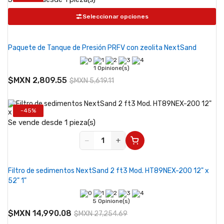
Seleccionar opciones
Paquete de Tanque de Presión PRFV con zeolita NextSand
1 Opinione(s)
$MXN 2,809.55
$MXN 5,619.11
-45%
Se vende desde 1 pieza(s)
−
+
Filtro de sedimentos NextSand 2 ft3 Mod. HT89NEX-200 12" x
52" 1"
5 Opinione(s)
$MXN 14,990.08
$MXN 27,254.69