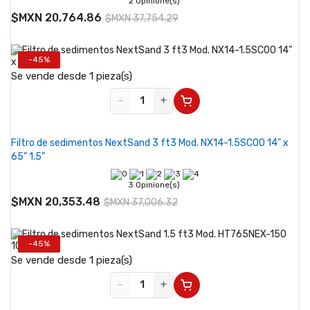
2 Opinione(s)
$MXN 20,764.86
$MXN 37,754.29
-45%
Se vende desde 1 pieza(s)
−
+
Filtro de sedimentos NextSand 3 ft3 Mod. NX14-1.5SC00 14" x
65" 1.5"
3 Opinione(s)
$MXN 20,353.48
$MXN 37,006.32
-45%
Se vende desde 1 pieza(s)
−
+