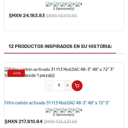
2 Opinione(s)
$MXN 24,183.83
$MXN 43,970.60
12 PRODUCTOS INSPIRADOS EN SU HISTORIA:
-50%
Se vende desde 1 pieza(s)
−
+
Filtro carbón activado 31 ft3 Mod.DAC 48-3" 48" x 72" 3"
0 Opinione(s)
$MXN 217,810.84
$MXN 435,621.68