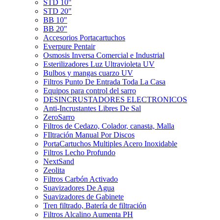
STD 10"
STD 20"
BB 10"
BB 20"
Accesorios Portacartuchos
Everpure Pentair
Osmosis Inversa Comercial e Industrial
Esterilizadores Luz Ultravioleta UV
Bulbos y mangas cuarzo UV
Filtros Punto De Entrada Toda La Casa
Equipos para control del sarro
DESINCRUSTADORES ELECTRONICOS
Anti-Incrustantes Libres De Sal
ZeroSarro
Filtros de Cedazo, Colador, canasta, Malla
FIltración Manual Por Discos
PortaCartuchos Multiples Acero Inoxidable
Filtros Lecho Profundo
NextSand
Zeolita
Filtros Carbón Activado
Suavizadores De Agua
Suavizadores de Gabinete
Tren filtrado, Batería de filtración
Filtros Alcalino Aumenta PH