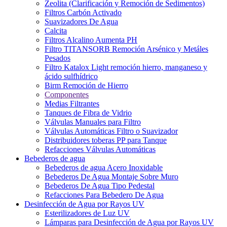
Zeolita (Clarificación y Remoción de Sedimentos)
Filtros Carbón Activado
Suavizadores De Agua
Calcita
Filtros Alcalino Aumenta PH
Filtro TITANSORB Remoción Arsénico y Metáles
Pesados
Filtro Katalox Light remoción hierro, manganeso y
ácido sulfhídrico
Birm Remoción de Hierro
Componentes
Medias Filtrantes
Tanques de Fibra de Vidrio
Válvulas Manuales para Filtro
Válvulas Automáticas Filtro o Suavizador
Distribuidores toberas PP para Tanque
Refacciones Válvulas Automáticas
Bebederos de agua
Bebederos de agua Acero Inoxidable
Bebederos De Agua Montaje Sobre Muro
Bebederos De Agua Tipo Pedestal
Refacciones Para Bebedero De Agua
Desinfección de Agua por Rayos UV
Esterilizadores de Luz UV
Lámparas para Desinfección de Agua por Rayos UV