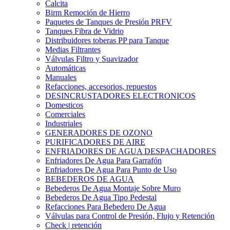
Calcita
Birm Remoción de Hierro
Paquetes de Tanques de Presión PRFV
Tanques Fibra de Vidrio
Distribuidores toberas PP para Tanque
Medias Filtrantes
Válvulas Filtro y Suavizador
Automáticas
Manuales
Refacciones, accesorios, repuestos
DESINCRUSTADORES ELECTRONICOS
Domesticos
Comerciales
Industriales
GENERADORES DE OZONO
PURIFICADORES DE AIRE
ENFRIADORES DE AGUA DESPACHADORES
Enfriadores De Agua Para Garrafón
Enfriadores De Agua Para Punto de Uso
BEBEDEROS DE AGUA
Bebederos De Agua Montaje Sobre Muro
Bebederos De Agua Tipo Pedestal
Refacciones Para Bebedero De Agua
Válvulas para Control de Presión, Flujo y Retención
Check | retención