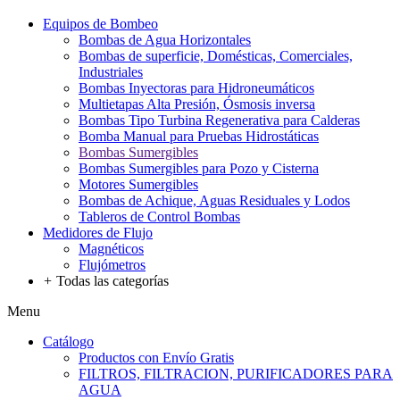
Equipos de Bombeo
Bombas de Agua Horizontales
Bombas de superficie, Domésticas, Comerciales,
Industriales
Bombas Inyectoras para Hidroneumáticos
Multietapas Alta Presión, Ósmosis inversa
Bombas Tipo Turbina Regenerativa para Calderas
Bomba Manual para Pruebas Hidrostáticas
Bombas Sumergibles
Bombas Sumergibles para Pozo y Cisterna
Motores Sumergibles
Bombas de Achique, Aguas Residuales y Lodos
Tableros de Control Bombas
Medidores de Flujo
Magnéticos
Flujómetros
+
Todas las categorías
Menu
Catálogo
Productos con Envío Gratis
FILTROS, FILTRACION, PURIFICADORES PARA
AGUA