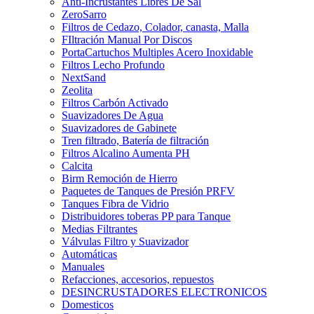
Anti-Incrustantes Libres De Sal
ZeroSarro
Filtros de Cedazo, Colador, canasta, Malla
FIltración Manual Por Discos
PortaCartuchos Multiples Acero Inoxidable
Filtros Lecho Profundo
NextSand
Zeolita
Filtros Carbón Activado
Suavizadores De Agua
Suavizadores de Gabinete
Tren filtrado, Batería de filtración
Filtros Alcalino Aumenta PH
Calcita
Birm Remoción de Hierro
Paquetes de Tanques de Presión PRFV
Tanques Fibra de Vidrio
Distribuidores toberas PP para Tanque
Medias Filtrantes
Válvulas Filtro y Suavizador
Automáticas
Manuales
Refacciones, accesorios, repuestos
DESINCRUSTADORES ELECTRONICOS
Domesticos