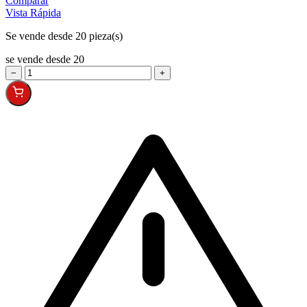
Comparar
Vista Rápida
Se vende desde 20 pieza(s)
se vende desde 20
−
+