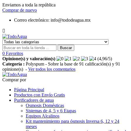
Enviamos a toda la república
Comprar de nuevo
Correo electrónico:
info@tododeagua.mx

Buscar
0
Favoritos
Opinione(s) y valoración(s)
(
4,96
/
5
)
Categoría :
Polyspum
- Sobre la base de
91
calificación(s) y
91
opinione(s)
-
Ver todos los comentarios
Comprar por
Página Principal
Productos con Envío Gratis
Purificadores de agua
Osmosis Domésticas
Sistemas de 4, 5 y 6 Etapas
Equipos Alcalinos
Kit mantenimiento para ósmosis Inversa 6, 12 y 24
meses