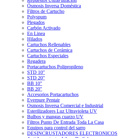
Repuestos UltraFiltración
Ósmosis Inversa Doméstica
Filtros de Cartucho
Polyspum
Plegados
Carbón Activado
En Linea
Hilados
Cartuchos Rellenables
Cartuchos de Cerámica
Cartuchos Especiales
Regadera
Portacartuchos Polipropileno
STD 10"
STD 20"
BB 10"
BB 20"
Accesorios Portacartuchos
Everpure Pentair
Osmosis Inversa Comercial e Industrial
Esterilizadores Luz Ultravioleta UV
Bulbos y mangas cuarzo UV
Filtros Punto De Entrada Toda La Casa
Equipos para control del sarro
DESINCRUSTADORES ELECTRONICOS