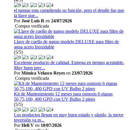
el tanque esta cumpliendo su función, pero el detalle fue que
la llave que...
Por
José Luis R
en
24/07/2026
Compra verificada
Llave de cuello de ganso modelo DELUXE para filtro de
agua acero Inoxidable
(5/5)
Excelente producto de calidad. Entrega en tiempo aceptable.
Muy buen prec...
Por
Mónica Velasco Reyes
en
23/07/2026
Compra verificada
Kit de Mantenimiento 12 meses para osmosis 6 etapas
50,75,100, 400 GPD con UV Bulbo 2 pines
(5/5)
Los productos llegan en muy buen estado y rápido, la mejor
inversión ya m...
Por
Heli V
en
10/07/2026