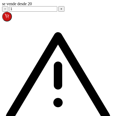
se vende desde 20
−
+