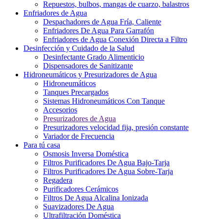
Repuestos, bulbos, mangas de cuarzo, balastros
Enfriadores de Agua
Despachadores de Agua Fría, Caliente
Enfriadores De Agua Para Garrafón
Enfriadores de Agua Conexión Directa a Filtro
Desinfección y Cuidado de la Salud
Desinfectante Grado Alimenticio
Dispensadores de Sanitizante
Hidroneumáticos y Presurizadores de Agua
Hidroneumáticos
Tanques Precargados
Sistemas Hidroneumáticos Con Tanque
Accesorios
Presurizadores de Agua
Presurizadores velocidad fija, presión constante
Variador de Frecuencia
Para tú casa
Osmosis Inversa Doméstica
Filtros Purificadores De Agua Bajo-Tarja
Filtros Purificadores De Agua Sobre-Tarja
Regadera
Purificadores Cerámicos
Filtros De Agua Alcalina Ionizada
Suavizadores De Agua
Ultrafiltración Doméstica