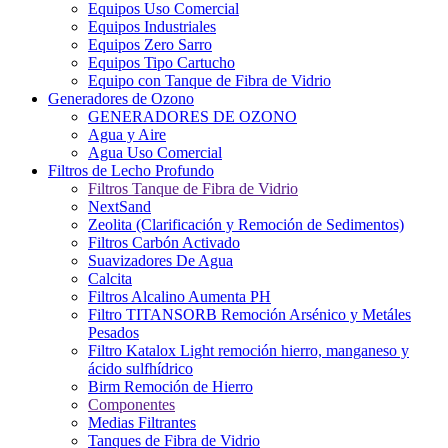
Equipos Uso Comercial
Equipos Industriales
Equipos Zero Sarro
Equipos Tipo Cartucho
Equipo con Tanque de Fibra de Vidrio
Generadores de Ozono
GENERADORES DE OZONO
Agua y Aire
Agua Uso Comercial
Filtros de Lecho Profundo
Filtros Tanque de Fibra de Vidrio
NextSand
Zeolita (Clarificación y Remoción de Sedimentos)
Filtros Carbón Activado
Suavizadores De Agua
Calcita
Filtros Alcalino Aumenta PH
Filtro TITANSORB Remoción Arsénico y Metáles
Pesados
Filtro Katalox Light remoción hierro, manganeso y
ácido sulfhídrico
Birm Remoción de Hierro
Componentes
Medias Filtrantes
Tanques de Fibra de Vidrio