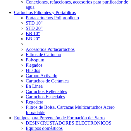
Conexiones, refacciones, accesorios para purificador de
agua
Cartuchos Filtrantes y Portafiltros
Portacartuchos Polipropileno
STD 10"
STD 20"
BB 10"
BB 20"
Accesorios Portacartuchos
Filtros de Cartucho
Polyspum
Plegados
Hilados
Carbón Activado
Cartuchos de Cerámica
En Linea
Cartuchos Rellenables
Cartuchos Especiales
Regadera
Filtros de Bolsa, Carcazas Multicartuchos Acero
Inoxidable
Equipos para Prevención de Formación del Sarro
DESINCRUSTADORES ELECTRONICOS
Equipos domésticos