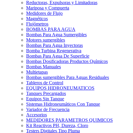
Reductoras, Expulsoras y Limitadoras
Mariposa y Compuerta
Medidores de Flujo
Magnéticos
Flujómetros
BOMBAS PARA AGUA
Bombas Para Agua Sumergibles
Motores sumergibles
Bombas Para Agua Inyectoras
Bomba Turbina Regenerativa
Bombas Para Agua De Superficie
Bombas Dosificadoras Productos Químicos
Bombas Manuales
Multietapas
Bombas sumergibles Para Aguas Residuales
Tableros de Control
EQUIPOS HIDRONEUMATICOS
Tanques Precargados
Equipos Sin Tanque
Sistemas Hidroneumáticos Con Tanque
Variador de Frecuencia
Accesorios
MEDIDORES PARAMETROS QUIMICOS
Kit Reactivos PH, Dureza, Cloro
Testers Digitales Tipo Pluma