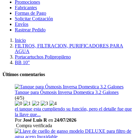
Promociones
Fabricantes
Formas de Pago
Solicitar Cotización
Envíos
Rastrear Pedido
Inicio
FILTROS, FILTRACION, PURIFICADORES PARA
AGUA
Portacartuchos Polipropileno
BB 10"
Últimos comentarios
Tanque para Ósmosis Inversa Domestica 3.2 Galones
(4/5)
el tanque esta cumpliendo su función, pero el detalle fue que
la llave que...
Por
José Luis R
en
24/07/2026
Compra verificada