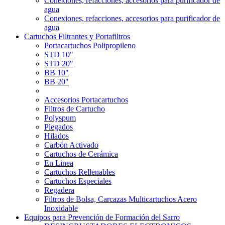
Conexiones, refacciones, accesorios para purificador de
agua
Conexiones, refacciones, accesorios para purificador de
agua
Cartuchos Filtrantes y Portafiltros
Portacartuchos Polipropileno
STD 10"
STD 20"
BB 10"
BB 20"
Accesorios Portacartuchos
Filtros de Cartucho
Polyspum
Plegados
Hilados
Carbón Activado
Cartuchos de Cerámica
En Linea
Cartuchos Rellenables
Cartuchos Especiales
Regadera
Filtros de Bolsa, Carcazas Multicartuchos Acero
Inoxidable
Equipos para Prevención de Formación del Sarro