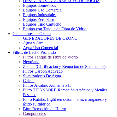
DESINCRUSTADORES ELECTRONICOS
Equipos domésticos
Equipos Uso Comercial
Equipos Industriales
Equipos Zero Sarro
Equipos Tipo Cartucho
Equipo con Tanque de Fibra de Vidrio
Generadores de Ozono
GENERADORES DE OZONO
Agua y Aire
Agua Uso Comercial
Filtros de Lecho Profundo
Filtros Tanque de Fibra de Vidrio
NextSand
Zeolita (Clarificación y Remoción de Sedimentos)
Filtros Carbón Activado
Suavizadores De Agua
Calcita
Filtros Alcalino Aumenta PH
Filtro TITANSORB Remoción Arsénico y Metáles
Pesados
Filtro Katalox Light remoción hierro, manganeso y
ácido sulfhídrico
Birm Remoción de Hierro
Componentes