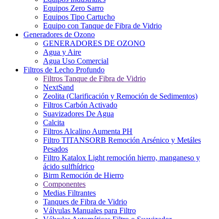
Equipos Zero Sarro
Equipos Tipo Cartucho
Equipo con Tanque de Fibra de Vidrio
Generadores de Ozono
GENERADORES DE OZONO
Agua y Aire
Agua Uso Comercial
Filtros de Lecho Profundo
Filtros Tanque de Fibra de Vidrio
NextSand
Zeolita (Clarificación y Remoción de Sedimentos)
Filtros Carbón Activado
Suavizadores De Agua
Calcita
Filtros Alcalino Aumenta PH
Filtro TITANSORB Remoción Arsénico y Metáles
Pesados
Filtro Katalox Light remoción hierro, manganeso y
ácido sulfhídrico
Birm Remoción de Hierro
Componentes
Medias Filtrantes
Tanques de Fibra de Vidrio
Válvulas Manuales para Filtro