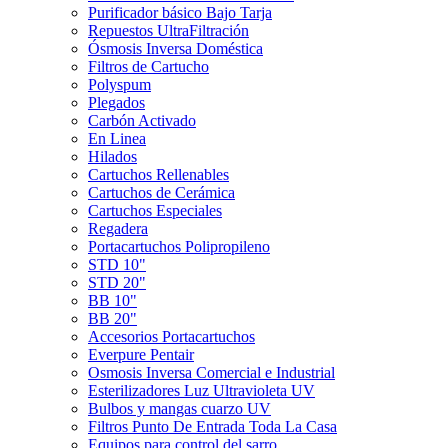
Purificador básico Bajo Tarja
Repuestos UltraFiltración
Ósmosis Inversa Doméstica
Filtros de Cartucho
Polyspum
Plegados
Carbón Activado
En Linea
Hilados
Cartuchos Rellenables
Cartuchos de Cerámica
Cartuchos Especiales
Regadera
Portacartuchos Polipropileno
STD 10"
STD 20"
BB 10"
BB 20"
Accesorios Portacartuchos
Everpure Pentair
Osmosis Inversa Comercial e Industrial
Esterilizadores Luz Ultravioleta UV
Bulbos y mangas cuarzo UV
Filtros Punto De Entrada Toda La Casa
Equipos para control del sarro