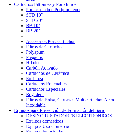
Cartuchos Filtrantes y Portafiltros
Portacartuchos Polipropileno
STD 10"
STD 20"
BB 10"
BB 20"
Accesorios Portacartuchos
Filtros de Cartucho
Polyspum
Plegados
Hilados
Carbón Activado
Cartuchos de Cerámica
En Linea
Cartuchos Rellenables
Cartuchos Especiales
Regadera
Filtros de Bolsa, Carcazas Multicartuchos Acero
Inoxidable
Equipos para Prevención de Formación del Sarro
DESINCRUSTADORES ELECTRONICOS
Equipos domésticos
Equipos Uso Comercial
Equipos Industriales