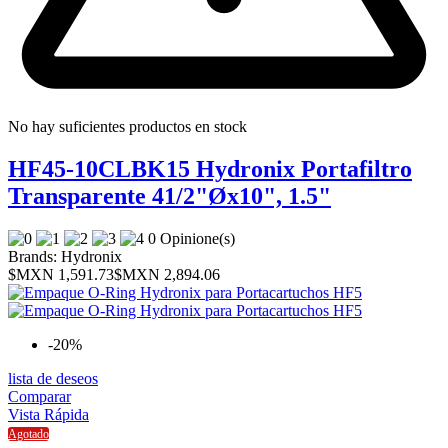
No hay suficientes productos en stock
HF45-10CLBK15 Hydronix Portafiltro
Transparente 41/2"Øx10", 1.5"
0 Opinione(s)
Brands:
Hydronix
$MXN 1,591.73
$MXN 2,894.06
-20%
lista de deseos
Comparar
Vista Rápida
Agotado