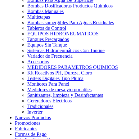
Bombas Para Agua De Superficie
Bombas Dosificadoras Productos Químicos
Bombas Manuales
Multietapas
Bombas sumergibles Para Aguas Residuales
Tableros de Control
EQUIPOS HIDRONEUMATICOS
Tanques Precargados
Equipos Sin Tanque
Sistemas Hidroneumáticos Con Tanque
Variador de Frecuencia
Accesorios
MEDIDORES PARAMETROS QUIMICOS
Kit Reactivos PH, Dureza, Cloro
Testers Digitales Tipo Pluma
Monitores Para Panel
Medidores de mesa y/o portatiles
Sanitizantes, limpieza y Desinfectantes
Gereradores Electricos
Tradicionales
Inverter
Nuevos Productos
Promociones
Fabricantes
Formas de Pago