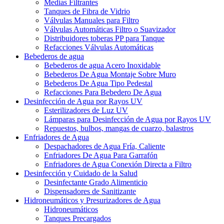
Medias Filtrantes
Tanques de Fibra de Vidrio
Válvulas Manuales para Filtro
Válvulas Automáticas Filtro o Suavizador
Distribuidores toberas PP para Tanque
Refacciones Válvulas Automáticas
Bebederos de agua
Bebederos de agua Acero Inoxidable
Bebederos De Agua Montaje Sobre Muro
Bebederos De Agua Tipo Pedestal
Refacciones Para Bebedero De Agua
Desinfección de Agua por Rayos UV
Esterilizadores de Luz UV
Lámparas para Desinfección de Agua por Rayos UV
Repuestos, bulbos, mangas de cuarzo, balastros
Enfriadores de Agua
Despachadores de Agua Fría, Caliente
Enfriadores De Agua Para Garrafón
Enfriadores de Agua Conexión Directa a Filtro
Desinfección y Cuidado de la Salud
Desinfectante Grado Alimenticio
Dispensadores de Sanitizante
Hidroneumáticos y Presurizadores de Agua
Hidroneumáticos
Tanques Precargados