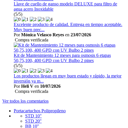
Llave de cuello de ganso modelo DELUXE para filtro de
agua acero Inoxidable
(5/5)
Excelente producto de calidad. Entrega en tiempo aceptable.
Muy buen prec...
Por
Mónica Velasco Reyes
en
23/07/2026
Compra verificada
Kit de Mantenimiento 12 meses para osmosis 6 etapas
50,75,100, 400 GPD con UV Bulbo 2 pines
(5/5)
Los productos llegan en muy buen estado y rápido, la mejor
inversión ya m...
Por
Heli V
en
10/07/2026
Compra verificada
Ver todos los comentarios
Portacartuchos Polipropileno
STD 10"
STD 20"
BB 10"