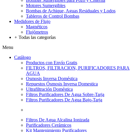
Bombas Sumergibles para Pozo y Cisterna
Motores Sumergibles
Bombas de Achique, Aguas Residuales y Lodos
Tableros de Control Bombas
Medidores de Flujo
Magnéticos
Flujómetros
+
Todas las categorías
Menu
Catálogo
Productos con Envío Gratis
FILTROS, FILTRACION, PURIFICADORES PARA
AGUA
Osmosis Inversa Doméstica
Repuestos Ósmosis Inversa Domestica
Ultrafiltración Doméstica
Filtros Purificadores De Agua Sobre-Tarja
Filtros Purificadores De Agua Bajo-Tarja
Filtros De Agua Alcalina Ionizada
Purificadores Cerámicos
Kit Mantenimiento Purificadores