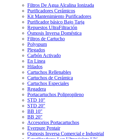
Filtros De Agua Alcalina Ionizada
Purificadores Cerámicos
Kit Mantenimiento Purificadores
Purificador básico Bajo Tarja
Repuestos UltraFiltración
Ósmosis Inversa Doméstica
Filtros de Cartucho
Polyspum
Plegados
Carbón Activado
En Linea
Hilados
Cartuchos Rellenables
Cartuchos de Cerámica
Cartuchos Especiales
Regadera
Portacartuchos Polipropileno
STD 10"
STD 20"
BB 10"
BB 20"
Accesorios Portacartuchos
Everpure Pentair
Osmosis Inversa Comercial e Industrial