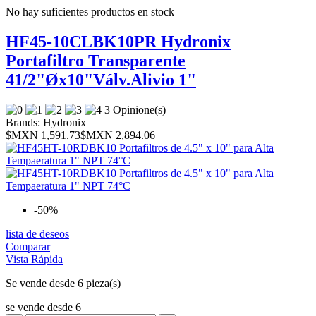
No hay suficientes productos en stock
HF45-10CLBK10PR Hydronix
Portafiltro Transparente
41/2"Øx10"Válv.Alivio 1"
3 Opinione(s)
Brands:
Hydronix
$MXN 1,591.73
$MXN 2,894.06
-50%
lista de deseos
Comparar
Vista Rápida
Se vende desde 6 pieza(s)
se vende desde 6