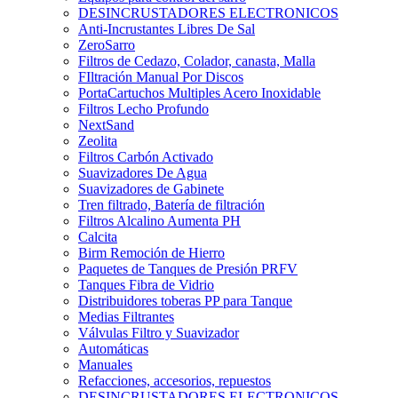
DESINCRUSTADORES ELECTRONICOS
Anti-Incrustantes Libres De Sal
ZeroSarro
Filtros de Cedazo, Colador, canasta, Malla
FIltración Manual Por Discos
PortaCartuchos Multiples Acero Inoxidable
Filtros Lecho Profundo
NextSand
Zeolita
Filtros Carbón Activado
Suavizadores De Agua
Suavizadores de Gabinete
Tren filtrado, Batería de filtración
Filtros Alcalino Aumenta PH
Calcita
Birm Remoción de Hierro
Paquetes de Tanques de Presión PRFV
Tanques Fibra de Vidrio
Distribuidores toberas PP para Tanque
Medias Filtrantes
Válvulas Filtro y Suavizador
Automáticas
Manuales
Refacciones, accesorios, repuestos
DESINCRUSTADORES ELECTRONICOS