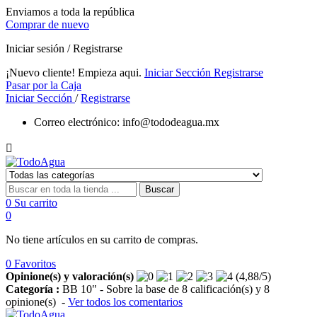
Enviamos a toda la república
Comprar de nuevo
Iniciar sesión / Registrarse
¡Nuevo cliente! Empieza aqui.
Iniciar Sección
Registrarse
Pasar por la Caja
Iniciar Sección
/
Registrarse
Correo electrónico:
info@tododeagua.mx

Buscar
0
Su carrito
0
No tiene artículos en su carrito de compras.
0
Favoritos
Opinione(s) y valoración(s)
(
4,88
/
5
)
Categoría :
BB 10"
- Sobre la base de
8
calificación(s) y
8
opinione(s)
-
Ver todos los comentarios