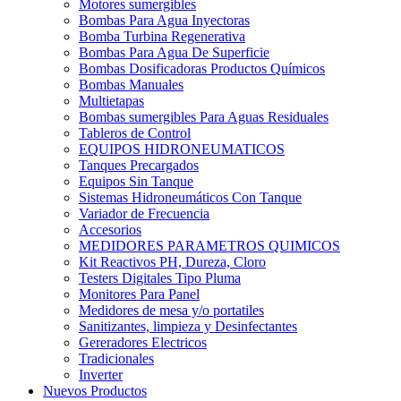
Motores sumergibles
Bombas Para Agua Inyectoras
Bomba Turbina Regenerativa
Bombas Para Agua De Superficie
Bombas Dosificadoras Productos Químicos
Bombas Manuales
Multietapas
Bombas sumergibles Para Aguas Residuales
Tableros de Control
EQUIPOS HIDRONEUMATICOS
Tanques Precargados
Equipos Sin Tanque
Sistemas Hidroneumáticos Con Tanque
Variador de Frecuencia
Accesorios
MEDIDORES PARAMETROS QUIMICOS
Kit Reactivos PH, Dureza, Cloro
Testers Digitales Tipo Pluma
Monitores Para Panel
Medidores de mesa y/o portatiles
Sanitizantes, limpieza y Desinfectantes
Gereradores Electricos
Tradicionales
Inverter
Nuevos Productos