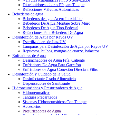
Válvulas Automáticas Filtro o Suavizador
Distribuidores toberas PP para Tanque
Refacciones Válvulas Automáticas
Bebederos de agua
Bebederos de agua Acero Inoxidable
Bebederos De Agua Montaje Sobre Muro
Bebederos De Agua Tipo Pedestal
Refacciones Para Bebedero De Agua
Desinfección de Agua por Rayos UV
Esterilizadores de Luz UV
Lámparas para Desinfección de Agua por Rayos UV
Repuestos, bulbos, mangas de cuarzo, balastros
Enfriadores de Agua
Despachadores de Agua Fría, Caliente
Enfriadores De Agua Para Garrafón
Enfriadores de Agua Conexión Directa a Filtro
Desinfección y Cuidado de la Salud
Desinfectante Grado Alimenticio
Dispensadores de Sanitizante
Hidroneumáticos y Presurizadores de Agua
Hidroneumáticos
Tanques Precargados
Sistemas Hidroneumáticos Con Tanque
Accesorios
Presurizadores de Agua