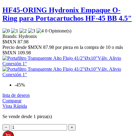
HF45-ORING Hydronix Empaque O-
Ring para Portacartuchos HF-45 BB 4.5"
0 Opinione(s)
Brands:
Hydronix
$MXN 87.98
Precio desde
$MXN 87.98 por pieza en la compra de 10 o más
$MXN 109.98
-45%
lista de deseos
Comparar
Vista Rápida
Se vende desde 1 pieza(s)
−
+