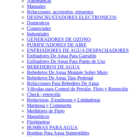
Automáticas
Manuales
Refacciones, accesorios, repuestos
DESINCRUSTADORES ELECTRONICOS
Domesticos
Comerciales
Industriales
GENERADORES DE OZONO
PURIFICADORES DE AIRE
ENFRIADORES DE AGUA DESPACHADORES
Enfriadores De Agua Para Garrafón
Enfriadores De Agua Para Punto de Uso
BEBEDEROS DE AGUA
Bebederos De Agua Montaje Sobre Muro
Bebederos De Agua Tipo Pedestal
Refacciones Para Bebedero De Agua
Válvulas para Control de Presión, Flujo y Retención
Check | retención
Reductoras, Expulsoras y Limitadoras
Mariposa y Compuerta
Medidores de Flujo
Magnéticos
Flujómetros
BOMBAS PARA AGUA
Bombas Para Agua Sumergibles