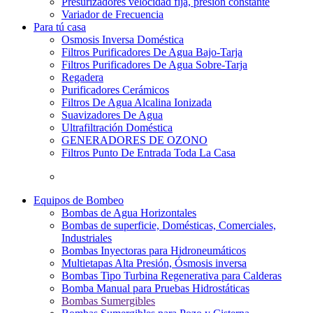
Presurizadores velocidad fija, presión constante
Variador de Frecuencia
Para tú casa
Osmosis Inversa Doméstica
Filtros Purificadores De Agua Bajo-Tarja
Filtros Purificadores De Agua Sobre-Tarja
Regadera
Purificadores Cerámicos
Filtros De Agua Alcalina Ionizada
Suavizadores De Agua
Ultrafiltración Doméstica
GENERADORES DE OZONO
Filtros Punto De Entrada Toda La Casa
Equipos de Bombeo
Bombas de Agua Horizontales
Bombas de superficie, Domésticas, Comerciales,
Industriales
Bombas Inyectoras para Hidroneumáticos
Multietapas Alta Presión, Ósmosis inversa
Bombas Tipo Turbina Regenerativa para Calderas
Bomba Manual para Pruebas Hidrostáticas
Bombas Sumergibles