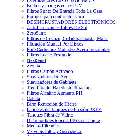
Esterilizadores Luz Ultravioleta UV
Bulbos y mangas cuarzo UV
Filtros Punto De Entrada Toda La Casa
Equipos para control del sarro
DESINCRUSTADORES ELECTRONICOS
Anti-Incrustantes Libres De Sal
ZeroSarro
Filtros de Cedazo, Colador, canasta, Malla
FIltración Manual Por Discos
PortaCartuchos Multiples Acero Inoxidable
Filtros Lecho Profundo
NextSand
Zeolita
Filtros Carbón Activado
Suavizadores De Agua
Suavizadores de Gabinete
Tren filtrado, Batería de filtración
Filtros Alcalino Aumenta PH
Calcita
Birm Remoción de Hierro
Paquetes de Tanques de Presión PRFV
Tanques Fibra de Vidrio
Distribuidores toberas PP para Tanque
Medias Filtrantes
Válvulas Filtro y Suavizador