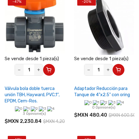
-47%
-20%
Se vende desde 1 pieza(s)
Se vende desde 1 pieza(s)
−
+
−
+
Válvula bola doble tuerca
Adaptador Reducción para
unión TBH, Hayward, PVC,1“,
Tanque de 4"x2.5" con oring
EPDM, Cem-Ros.
0 Opinione(s)
3 Opinione(s)
$MXN 480.40
$MXN 600.50
$MXN 2,230.84
$MXN 4,209.13