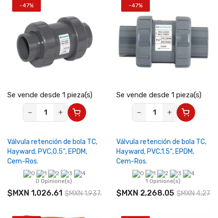
-47%
-47%
Se vende desde 1 pieza(s)
Se vende desde 1 pieza(s)
−
+
−
+
Válvula retención de bola TC,
Válvula retención de bola TC,
Hayward, PVC,0.5“, EPDM,
Hayward, PVC,1.5“, EPDM,
Cem-Ros.
Cem-Ros.
0 Opinione(s)
1 Opinione(s)
$MXN 1,026.61
$MXN 2,268.05
$MXN 1,937.00
$MXN 4,279.