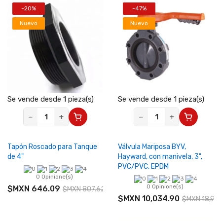
-20%
-47%
Nuevo
Nuevo
Se vende desde 1 pieza(s)
Se vende desde 1 pieza(s)
−
+
−
+
Tapón Roscado para Tanque
Válvula Mariposa BYV,
de 4"
Hayward, con manivela, 3",
PVC/PVC, EPDM
0 Opinione(s)
0 Opinione(s)
$MXN 646.09
$MXN 807.62
$MXN 10,034.90
$MXN 18,93