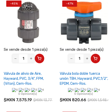
-45%
-47%
Se vende desde 1 pieza(s)
Se vende desde 1 pieza(s)
−
+
−
+
Válvula de alivio de Aire,
Válvula bola doble tuerca
Hayward, PVC, 3/4", FPM,
unión TBH, Hayward, PVC,1/2“,
(Viton), Cem-Ros.
EPDM, Cem-Ros.
0 Opinione(s)
0 Opinione(s)
$MXN 7,575.19
$MXN 820.66
$MXN 13,773.07
$MXN 1,548.41