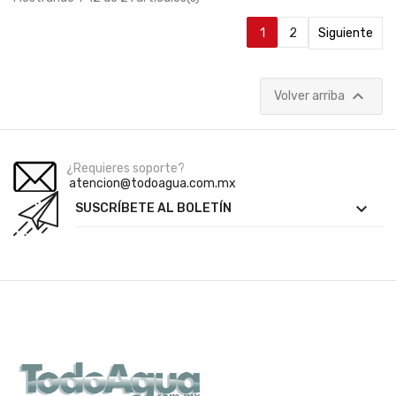
1
2
Siguiente

Volver arriba
¿Requieres soporte?
atencion@todoagua.com.mx

SUSCRÍBETE AL BOLETÍN