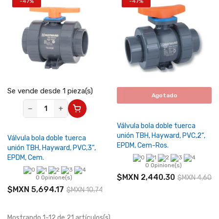
-47%
-47%
Se vende desde 1 pieza(s)
Agotado
−
+
Válvula bola doble tuerca
unión TBH, Hayward, PVC,2“,
Válvula bola doble tuerca
EPDM, Cem-Ros.
unión TBH, Hayward, PVC,3“,
EPDM, Cem.
0 Opinione(s)
$MXN 2,440.30
$MXN 4,604.
0 Opinione(s)
$MXN 5,694.17
$MXN 10,743.72
Mostrando 1-12 de 21 artículos(s)