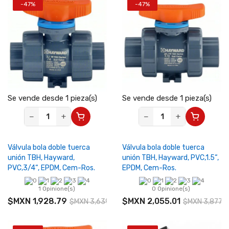
-47%
-47%
Se vende desde 1 pieza(s)
Se vende desde 1 pieza(s)
−
+
−
+
Válvula bola doble tuerca
Válvula bola doble tuerca
unión TBH, Hayward,
unión TBH, Hayward, PVC,1.5“,
PVC,3/4“, EPDM, Cem-Ros.
EPDM, Cem-Ros.
1 Opinione(s)
0 Opinione(s)
$MXN 1,928.79
$MXN 2,055.01
$MXN 3,639.22
$MXN 3,877.3