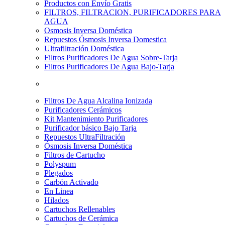
Productos con Envío Gratis
FILTROS, FILTRACION, PURIFICADORES PARA
AGUA
Osmosis Inversa Doméstica
Repuestos Ósmosis Inversa Domestica
Ultrafiltración Doméstica
Filtros Purificadores De Agua Sobre-Tarja
Filtros Purificadores De Agua Bajo-Tarja
Filtros De Agua Alcalina Ionizada
Purificadores Cerámicos
Kit Mantenimiento Purificadores
Purificador básico Bajo Tarja
Repuestos UltraFiltración
Ósmosis Inversa Doméstica
Filtros de Cartucho
Polyspum
Plegados
Carbón Activado
En Linea
Hilados
Cartuchos Rellenables
Cartuchos de Cerámica