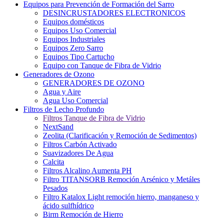
Equipos para Prevención de Formación del Sarro
DESINCRUSTADORES ELECTRONICOS
Equipos domésticos
Equipos Uso Comercial
Equipos Industriales
Equipos Zero Sarro
Equipos Tipo Cartucho
Equipo con Tanque de Fibra de Vidrio
Generadores de Ozono
GENERADORES DE OZONO
Agua y Aire
Agua Uso Comercial
Filtros de Lecho Profundo
Filtros Tanque de Fibra de Vidrio
NextSand
Zeolita (Clarificación y Remoción de Sedimentos)
Filtros Carbón Activado
Suavizadores De Agua
Calcita
Filtros Alcalino Aumenta PH
Filtro TITANSORB Remoción Arsénico y Metáles
Pesados
Filtro Katalox Light remoción hierro, manganeso y
ácido sulfhídrico
Birm Remoción de Hierro