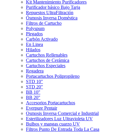
Kit Mantenimiento Purificadores
Purificador básico Bajo Tarja
Repuestos UltraFiltración
Ósmosis Inversa Doméstica
Filtros de Cartucho
Polyspum
Plegados
Carbón Activado
En Linea
Hilados
Cartuchos Rellenables
Cartuchos de Cerámica
Cartuchos Especiales
Regadera
Portacartuchos Polipropileno
STD 10"
STD 20"
BB 10"
BB 20"
Accesorios Portacartuchos
Everpure Pentair
Osmosis Inversa Comercial e Industrial
Esterilizadores Luz Ultravioleta UV
Bulbos y mangas cuarzo UV
Filtros Punto De Entrada Toda La Casa