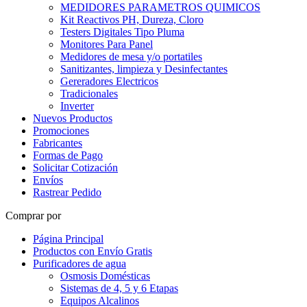
MEDIDORES PARAMETROS QUIMICOS
Kit Reactivos PH, Dureza, Cloro
Testers Digitales Tipo Pluma
Monitores Para Panel
Medidores de mesa y/o portatiles
Sanitizantes, limpieza y Desinfectantes
Gereradores Electricos
Tradicionales
Inverter
Nuevos Productos
Promociones
Fabricantes
Formas de Pago
Solicitar Cotización
Envíos
Rastrear Pedido
Comprar por
Página Principal
Productos con Envío Gratis
Purificadores de agua
Osmosis Domésticas
Sistemas de 4, 5 y 6 Etapas
Equipos Alcalinos