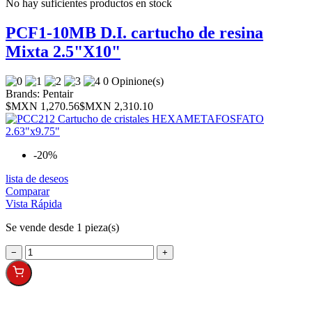
No hay suficientes productos en stock
PCF1-10MB D.I. cartucho de resina
Mixta 2.5"X10"
0 Opinione(s)
Brands:
Pentair
$MXN 1,270.56
$MXN 2,310.10
-20%
lista de deseos
Comparar
Vista Rápida
Se vende desde 1 pieza(s)
−
+