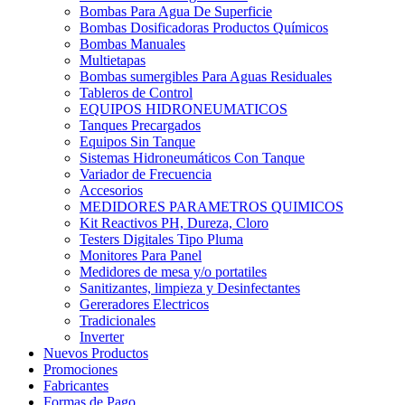
Bombas Para Agua De Superficie
Bombas Dosificadoras Productos Químicos
Bombas Manuales
Multietapas
Bombas sumergibles Para Aguas Residuales
Tableros de Control
EQUIPOS HIDRONEUMATICOS
Tanques Precargados
Equipos Sin Tanque
Sistemas Hidroneumáticos Con Tanque
Variador de Frecuencia
Accesorios
MEDIDORES PARAMETROS QUIMICOS
Kit Reactivos PH, Dureza, Cloro
Testers Digitales Tipo Pluma
Monitores Para Panel
Medidores de mesa y/o portatiles
Sanitizantes, limpieza y Desinfectantes
Gereradores Electricos
Tradicionales
Inverter
Nuevos Productos
Promociones
Fabricantes
Formas de Pago