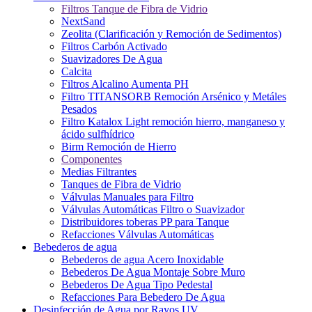
Filtros Tanque de Fibra de Vidrio
NextSand
Zeolita (Clarificación y Remoción de Sedimentos)
Filtros Carbón Activado
Suavizadores De Agua
Calcita
Filtros Alcalino Aumenta PH
Filtro TITANSORB Remoción Arsénico y Metáles
Pesados
Filtro Katalox Light remoción hierro, manganeso y
ácido sulfhídrico
Birm Remoción de Hierro
Componentes
Medias Filtrantes
Tanques de Fibra de Vidrio
Válvulas Manuales para Filtro
Válvulas Automáticas Filtro o Suavizador
Distribuidores toberas PP para Tanque
Refacciones Válvulas Automáticas
Bebederos de agua
Bebederos de agua Acero Inoxidable
Bebederos De Agua Montaje Sobre Muro
Bebederos De Agua Tipo Pedestal
Refacciones Para Bebedero De Agua
Desinfección de Agua por Rayos UV