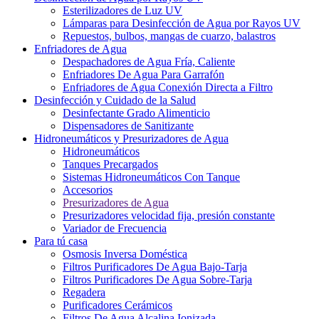
Esterilizadores de Luz UV
Lámparas para Desinfección de Agua por Rayos UV
Repuestos, bulbos, mangas de cuarzo, balastros
Enfriadores de Agua
Despachadores de Agua Fría, Caliente
Enfriadores De Agua Para Garrafón
Enfriadores de Agua Conexión Directa a Filtro
Desinfección y Cuidado de la Salud
Desinfectante Grado Alimenticio
Dispensadores de Sanitizante
Hidroneumáticos y Presurizadores de Agua
Hidroneumáticos
Tanques Precargados
Sistemas Hidroneumáticos Con Tanque
Accesorios
Presurizadores de Agua
Presurizadores velocidad fija, presión constante
Variador de Frecuencia
Para tú casa
Osmosis Inversa Doméstica
Filtros Purificadores De Agua Bajo-Tarja
Filtros Purificadores De Agua Sobre-Tarja
Regadera
Purificadores Cerámicos
Filtros De Agua Alcalina Ionizada