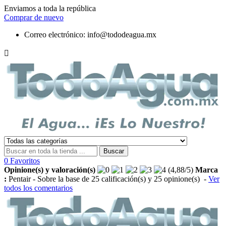
Enviamos a toda la república
Comprar de nuevo
Correo electrónico:
info@tododeagua.mx

Buscar
0
Favoritos
Opinione(s) y valoración(s)
(
4,88
/
5
)
Marca
:
Pentair
- Sobre la base de
25
calificación(s) y
25
opinione(s)
-
Ver
todos los comentarios