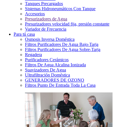
Tanques Precargados
Sistemas Hidroneumáticos Con Tanque
Accesorios
Presurizadores de Agua
Presurizadores velocidad fija, presión constante
Variador de Frecuencia
Para tú casa
Osmosis Inversa Doméstica
Filtros Purificadores De Agua Bajo-Tarja
Filtros Purificadores De Agua Sobre-Tarja
Regadera
Purificadores Cerámicos
Filtros De Agua Alcalina Ionizada
Suavizadores De Agua
Ultrafiltración Doméstica
GENERADORES DE OZONO
Filtros Punto De Entrada Toda La Casa