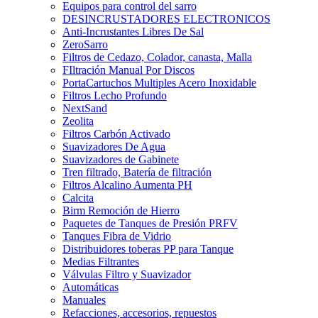
Equipos para control del sarro
DESINCRUSTADORES ELECTRONICOS
Anti-Incrustantes Libres De Sal
ZeroSarro
Filtros de Cedazo, Colador, canasta, Malla
FIltración Manual Por Discos
PortaCartuchos Multiples Acero Inoxidable
Filtros Lecho Profundo
NextSand
Zeolita
Filtros Carbón Activado
Suavizadores De Agua
Suavizadores de Gabinete
Tren filtrado, Batería de filtración
Filtros Alcalino Aumenta PH
Calcita
Birm Remoción de Hierro
Paquetes de Tanques de Presión PRFV
Tanques Fibra de Vidrio
Distribuidores toberas PP para Tanque
Medias Filtrantes
Válvulas Filtro y Suavizador
Automáticas
Manuales
Refacciones, accesorios, repuestos