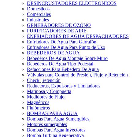
DESINCRUSTADORES ELECTRONICOS
Domesticos
Comerciales
Industriales
GENERADORES DE OZONO
PURIFICADORES DE AIRE
ENFRIADORES DE AGUA DESPACHADORES
Enfriadores De Agua Para Garrafón
Enfriadores De Agua Para Punto de Uso
BEBEDEROS DE AGUA
Bebederos De Agua Montaje Sobre Muro
Bebederos De Agua Tipo Pedestal
Refacciones Para Bebedero De Agua
Válvulas para Control de Presión, Flujo y Retención
Check | retención
Reductoras, Expulsoras y Limitadoras
Mariposa y Compuerta
Medidores de Flujo
Magnéticos
Flujómetros
BOMBAS PARA AGUA
Bombas Para Agua Sumergibles
Motores sumergibles
Bombas Para Agua Inyectoras
Bomba Turbina Regenerativa