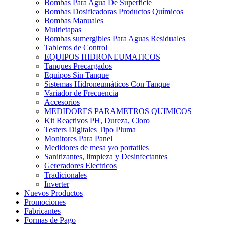
Bombas Para Agua De Superficie
Bombas Dosificadoras Productos Químicos
Bombas Manuales
Multietapas
Bombas sumergibles Para Aguas Residuales
Tableros de Control
EQUIPOS HIDRONEUMATICOS
Tanques Precargados
Equipos Sin Tanque
Sistemas Hidroneumáticos Con Tanque
Variador de Frecuencia
Accesorios
MEDIDORES PARAMETROS QUIMICOS
Kit Reactivos PH, Dureza, Cloro
Testers Digitales Tipo Pluma
Monitores Para Panel
Medidores de mesa y/o portatiles
Sanitizantes, limpieza y Desinfectantes
Gereradores Electricos
Tradicionales
Inverter
Nuevos Productos
Promociones
Fabricantes
Formas de Pago