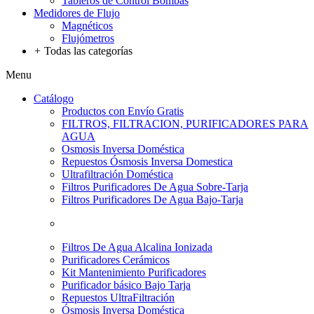
Tableros de Control Bombas
Medidores de Flujo
Magnéticos
Flujómetros
+
Todas las categorías
Menu
Catálogo
Productos con Envío Gratis
FILTROS, FILTRACION, PURIFICADORES PARA
AGUA
Osmosis Inversa Doméstica
Repuestos Ósmosis Inversa Domestica
Ultrafiltración Doméstica
Filtros Purificadores De Agua Sobre-Tarja
Filtros Purificadores De Agua Bajo-Tarja
Filtros De Agua Alcalina Ionizada
Purificadores Cerámicos
Kit Mantenimiento Purificadores
Purificador básico Bajo Tarja
Repuestos UltraFiltración
Ósmosis Inversa Doméstica