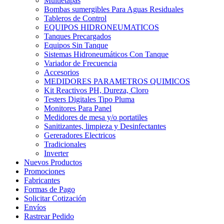
Multietapas
Bombas sumergibles Para Aguas Residuales
Tableros de Control
EQUIPOS HIDRONEUMATICOS
Tanques Precargados
Equipos Sin Tanque
Sistemas Hidroneumáticos Con Tanque
Variador de Frecuencia
Accesorios
MEDIDORES PARAMETROS QUIMICOS
Kit Reactivos PH, Dureza, Cloro
Testers Digitales Tipo Pluma
Monitores Para Panel
Medidores de mesa y/o portatiles
Sanitizantes, limpieza y Desinfectantes
Gereradores Electricos
Tradicionales
Inverter
Nuevos Productos
Promociones
Fabricantes
Formas de Pago
Solicitar Cotización
Envíos
Rastrear Pedido