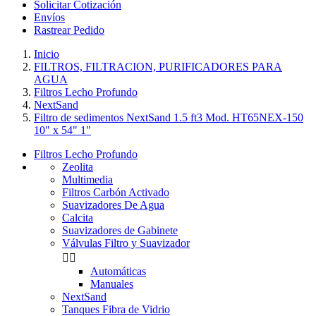
Solicitar Cotización
Envíos
Rastrear Pedido
Inicio
FILTROS, FILTRACION, PURIFICADORES PARA
AGUA
Filtros Lecho Profundo
NextSand
Filtro de sedimentos NextSand 1.5 ft3 Mod. HT65NEX-150
10" x 54" 1"
Filtros Lecho Profundo
Zeolita
Multimedia
Filtros Carbón Activado
Suavizadores De Agua
Calcita
Suavizadores de Gabinete
Válvulas Filtro y Suavizador


Automáticas
Manuales
NextSand
Tanques Fibra de Vidrio