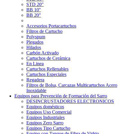
STD 20"
BB 10"
BB 20"
Accesorios Portacartuchos
Filtros de Cartucho
Polyspum
Plegados
Hilados
Carbón Activado
Cartuchos de Cerámica
En Linea
Cartuchos Rellenables
Cartuchos Especiales
Regadera
Filtros de Bolsa, Carcazas Multicartuchos Acero
Inoxidable
Equipos para Prevención de Formación del Sarro
DESINCRUSTADORES ELECTRONICOS
Equipos domésticos
Equipos Uso Comercial
Equipos Industriales
Equipos Zero Sarro
Equipos Tipo Cartucho
Equipo con Tanque de Fibra de Vidrio