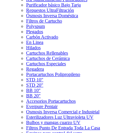
Purificador básico Bajo Tarja
Repuestos UltraFiltración
Ósmosis Inversa Doméstica
Filtros de Cartucho
Polyspum
Plegados
Carbón Activado
En Linea
Hilados
Cartuchos Rellenables
Cartuchos de Cerámica
Cartuchos Especiales
Regadera
Portacartuchos Polipropileno
STD 10"
STD 20"
BB 10"
BB 20"
Accesorios Portacartuchos
Everpure Pentair
Osmosis Inversa Comercial e Industrial
Esterilizadores Luz Ultravioleta UV
Bulbos y mangas cuarzo UV
Filtros Punto De Entrada Toda La Casa