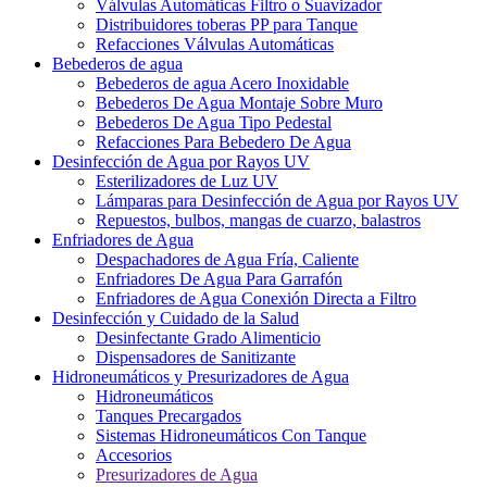
Válvulas Automáticas Filtro o Suavizador
Distribuidores toberas PP para Tanque
Refacciones Válvulas Automáticas
Bebederos de agua
Bebederos de agua Acero Inoxidable
Bebederos De Agua Montaje Sobre Muro
Bebederos De Agua Tipo Pedestal
Refacciones Para Bebedero De Agua
Desinfección de Agua por Rayos UV
Esterilizadores de Luz UV
Lámparas para Desinfección de Agua por Rayos UV
Repuestos, bulbos, mangas de cuarzo, balastros
Enfriadores de Agua
Despachadores de Agua Fría, Caliente
Enfriadores De Agua Para Garrafón
Enfriadores de Agua Conexión Directa a Filtro
Desinfección y Cuidado de la Salud
Desinfectante Grado Alimenticio
Dispensadores de Sanitizante
Hidroneumáticos y Presurizadores de Agua
Hidroneumáticos
Tanques Precargados
Sistemas Hidroneumáticos Con Tanque
Accesorios
Presurizadores de Agua