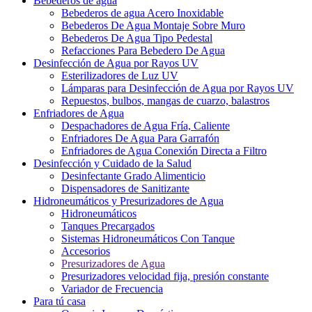
Bebederos de agua
Bebederos de agua Acero Inoxidable
Bebederos De Agua Montaje Sobre Muro
Bebederos De Agua Tipo Pedestal
Refacciones Para Bebedero De Agua
Desinfección de Agua por Rayos UV
Esterilizadores de Luz UV
Lámparas para Desinfección de Agua por Rayos UV
Repuestos, bulbos, mangas de cuarzo, balastros
Enfriadores de Agua
Despachadores de Agua Fría, Caliente
Enfriadores De Agua Para Garrafón
Enfriadores de Agua Conexión Directa a Filtro
Desinfección y Cuidado de la Salud
Desinfectante Grado Alimenticio
Dispensadores de Sanitizante
Hidroneumáticos y Presurizadores de Agua
Hidroneumáticos
Tanques Precargados
Sistemas Hidroneumáticos Con Tanque
Accesorios
Presurizadores de Agua
Presurizadores velocidad fija, presión constante
Variador de Frecuencia
Para tú casa