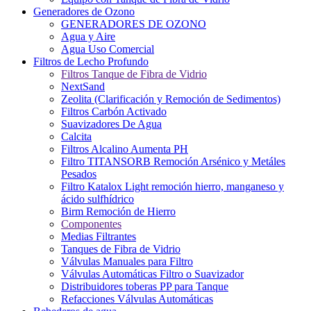
Generadores de Ozono
GENERADORES DE OZONO
Agua y Aire
Agua Uso Comercial
Filtros de Lecho Profundo
Filtros Tanque de Fibra de Vidrio
NextSand
Zeolita (Clarificación y Remoción de Sedimentos)
Filtros Carbón Activado
Suavizadores De Agua
Calcita
Filtros Alcalino Aumenta PH
Filtro TITANSORB Remoción Arsénico y Metáles
Pesados
Filtro Katalox Light remoción hierro, manganeso y
ácido sulfhídrico
Birm Remoción de Hierro
Componentes
Medias Filtrantes
Tanques de Fibra de Vidrio
Válvulas Manuales para Filtro
Válvulas Automáticas Filtro o Suavizador
Distribuidores toberas PP para Tanque
Refacciones Válvulas Automáticas