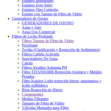
Equipos Industriales
Equipos Zero Sarro
Equipos Tipo Cartucho
Equipo con Tanque de Fibra de Vidrio
Generadores de Ozono
GENERADORES DE OZONO
Agua y Aire
Agua Uso Comercial
Filtros de Lecho Profundo
Filtros Tanque de Fibra de Vidrio
NextSand
Zeolita (Clarificación y Remoción de Sedimentos)
Filtros Carbón Activado
Suavizadores De Agua
Calcita
Filtros Alcalino Aumenta PH
Filtro TITANSORB Remoción Arsénico y Metáles
Pesados
Filtro Katalox Light remoción hierro, manganeso y
ácido sulfhídrico
Birm Remoción de Hierro
Componentes
Medias Filtrantes
Tanques de Fibra de Vidrio
Válvulas Manuales para Filtro