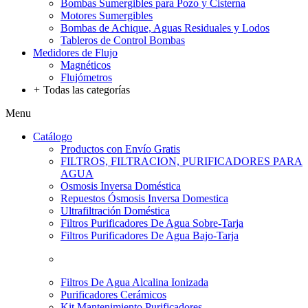
Bombas Sumergibles para Pozo y Cisterna
Motores Sumergibles
Bombas de Achique, Aguas Residuales y Lodos
Tableros de Control Bombas
Medidores de Flujo
Magnéticos
Flujómetros
+
Todas las categorías
Menu
Catálogo
Productos con Envío Gratis
FILTROS, FILTRACION, PURIFICADORES PARA
AGUA
Osmosis Inversa Doméstica
Repuestos Ósmosis Inversa Domestica
Ultrafiltración Doméstica
Filtros Purificadores De Agua Sobre-Tarja
Filtros Purificadores De Agua Bajo-Tarja
Filtros De Agua Alcalina Ionizada
Purificadores Cerámicos
Kit Mantenimiento Purificadores