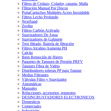
Filtros de Cedazo, Colador, canasta, Malla
FIltración Manual Por Discos
PortaCartuchos Multiples Acero Inoxidable
Filtros Lecho Profundo
NextSand
Zeolita
Filtros Carbón Activado
Suavizadores De Agua
Suavizadores de Gabinete
Tren filtrado, Batería de filtración
Filtros Alcalino Aumenta PH
Calcita
Birm Remoción de Hierro
Paquetes de Tanques de Presión PRFV
Tanques Fibra de Vidrio
Distribuidores toberas PP para Tanque
Medias Filtrantes
Válvulas Filtro y Suavizador
Automáticas
Manuales
Refacciones, accesorios, repuestos
DESINCRUSTADORES ELECTRONICOS
Domesticos
Comerciales
Industriales