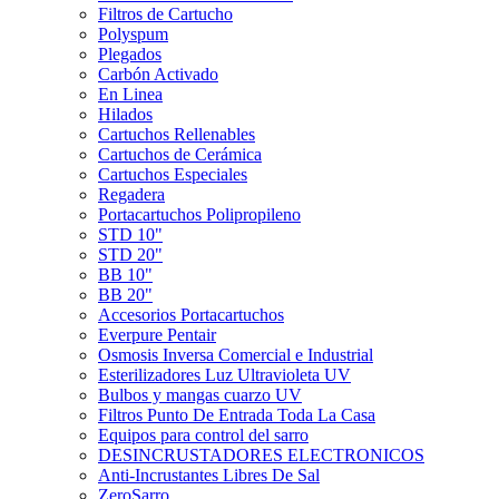
Filtros de Cartucho
Polyspum
Plegados
Carbón Activado
En Linea
Hilados
Cartuchos Rellenables
Cartuchos de Cerámica
Cartuchos Especiales
Regadera
Portacartuchos Polipropileno
STD 10"
STD 20"
BB 10"
BB 20"
Accesorios Portacartuchos
Everpure Pentair
Osmosis Inversa Comercial e Industrial
Esterilizadores Luz Ultravioleta UV
Bulbos y mangas cuarzo UV
Filtros Punto De Entrada Toda La Casa
Equipos para control del sarro
DESINCRUSTADORES ELECTRONICOS
Anti-Incrustantes Libres De Sal
ZeroSarro