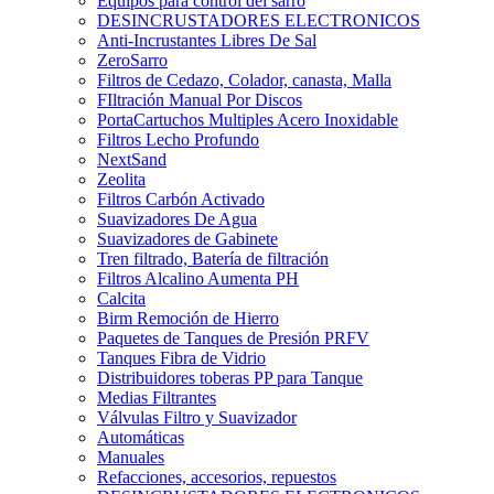
Equipos para control del sarro
DESINCRUSTADORES ELECTRONICOS
Anti-Incrustantes Libres De Sal
ZeroSarro
Filtros de Cedazo, Colador, canasta, Malla
FIltración Manual Por Discos
PortaCartuchos Multiples Acero Inoxidable
Filtros Lecho Profundo
NextSand
Zeolita
Filtros Carbón Activado
Suavizadores De Agua
Suavizadores de Gabinete
Tren filtrado, Batería de filtración
Filtros Alcalino Aumenta PH
Calcita
Birm Remoción de Hierro
Paquetes de Tanques de Presión PRFV
Tanques Fibra de Vidrio
Distribuidores toberas PP para Tanque
Medias Filtrantes
Válvulas Filtro y Suavizador
Automáticas
Manuales
Refacciones, accesorios, repuestos