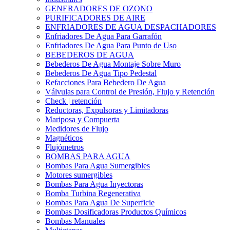
GENERADORES DE OZONO
PURIFICADORES DE AIRE
ENFRIADORES DE AGUA DESPACHADORES
Enfriadores De Agua Para Garrafón
Enfriadores De Agua Para Punto de Uso
BEBEDEROS DE AGUA
Bebederos De Agua Montaje Sobre Muro
Bebederos De Agua Tipo Pedestal
Refacciones Para Bebedero De Agua
Válvulas para Control de Presión, Flujo y Retención
Check | retención
Reductoras, Expulsoras y Limitadoras
Mariposa y Compuerta
Medidores de Flujo
Magnéticos
Flujómetros
BOMBAS PARA AGUA
Bombas Para Agua Sumergibles
Motores sumergibles
Bombas Para Agua Inyectoras
Bomba Turbina Regenerativa
Bombas Para Agua De Superficie
Bombas Dosificadoras Productos Químicos
Bombas Manuales