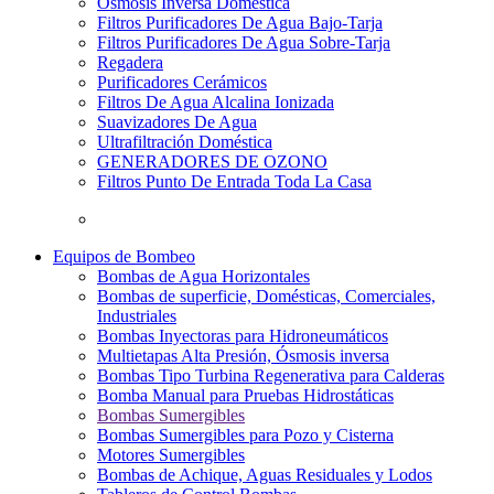
Osmosis Inversa Doméstica
Filtros Purificadores De Agua Bajo-Tarja
Filtros Purificadores De Agua Sobre-Tarja
Regadera
Purificadores Cerámicos
Filtros De Agua Alcalina Ionizada
Suavizadores De Agua
Ultrafiltración Doméstica
GENERADORES DE OZONO
Filtros Punto De Entrada Toda La Casa
Equipos de Bombeo
Bombas de Agua Horizontales
Bombas de superficie, Domésticas, Comerciales,
Industriales
Bombas Inyectoras para Hidroneumáticos
Multietapas Alta Presión, Ósmosis inversa
Bombas Tipo Turbina Regenerativa para Calderas
Bomba Manual para Pruebas Hidrostáticas
Bombas Sumergibles
Bombas Sumergibles para Pozo y Cisterna
Motores Sumergibles
Bombas de Achique, Aguas Residuales y Lodos