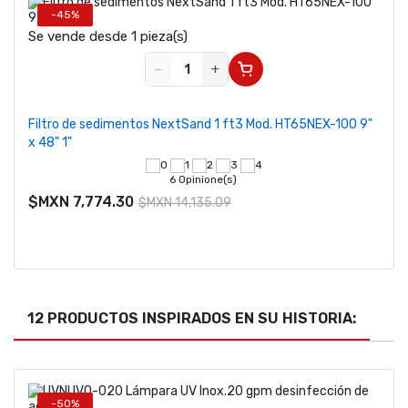
-45%
Se vende desde 1 pieza(s)
Se v
−
+
Filtro de sedimentos NextSand 1 ft3 Mod. HT65NEX-100 9"
Filt
x 48" 1"
6 Opinione(s)
$MX
$MXN 7,774.30
$MXN 14,135.09
12 PRODUCTOS INSPIRADOS EN SU HISTORIA:
-50%