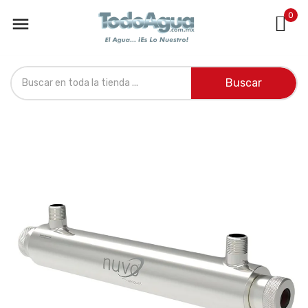
0

Buscar