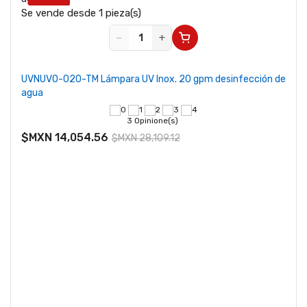
Se vende desde 1 pieza(s)
−
+
UVNUVO-020-TM Lámpara UV Inox. 20 gpm desinfección de
agua
3 Opinione(s)
$MXN 14,054.56
$MXN 28,109.12