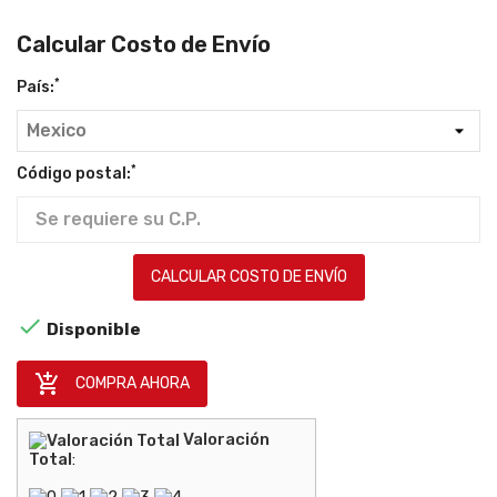
Calcular Costo de Envío
*
País:
*
Código postal:
CALCULAR COSTO DE ENVÍO

Disponible

COMPRA AHORA
Valoración
Total
: