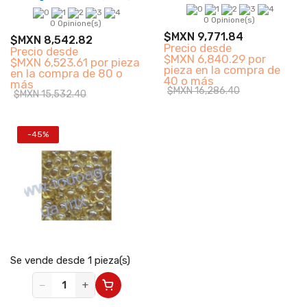
0 Opinione(s)
0 Opinione(s)
$MXN 9,771.84
$MXN 8,542.82
Precio desde
Precio desde
$MXN 6,840.29 por
$MXN 6,523.61 por pieza
pieza en la compra de
en la compra de 80 o
40 o más
más
$MXN 16,286.40
$MXN 15,532.40
-45%
Se vende desde 1 pieza(s)
−
+