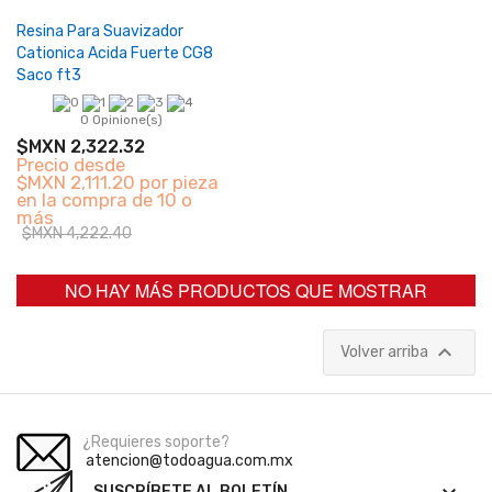
Resina Para Suavizador
Cationica Acida Fuerte CG8
Saco ft3
0 Opinione(s)
$MXN 2,322.32
Precio desde
$MXN 2,111.20 por pieza
en la compra de 10 o
más
$MXN 4,222.40
NO HAY MÁS PRODUCTOS QUE MOSTRAR

Volver arriba
¿Requieres soporte?
atencion@todoagua.com.mx
SUSCRÍBETE AL BOLETÍN