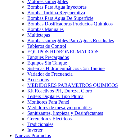
Motores sumergibles
Bombas Para Agua Inyectoras
Bomba Turbina Regenerativa
Bombas Para Agua De Superficie
Bombas Dosificadoras Productos Químicos
Bombas Manuales
Multietapas
Bombas sumergibles Para Aguas Residuales
Tableros de Control
EQUIPOS HIDRONEUMATICOS
Tanques Precargados
Equipos Sin Tanque
Sistemas Hidroneumáticos Con Tanque
Variador de Frecuencia
Accesorios
MEDIDORES PARAMETROS QUIMICOS
Kit Reactivos PH, Dureza, Cloro
Testers Digitales Tipo Pluma
Monitores Para Panel
Medidores de mesa y/o portatiles
Sanitizantes, limpieza y Desinfectantes
Gereradores Electricos
Tradicionales
Inverter
Nuevos Productos