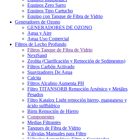
Equipos Zero Sarro
Equipos Tipo Cartucho
Equipo con Tanque de Fibra de Vidrio
Generadores de Ozono
GENERADORES DE OZONO
Agua y Aire
Agua Uso Comercial
Filtros de Lecho Profundo
Filtros Tanque de Fibra de Vidrio
NextSand
Zeolita (Clarificación y Remoción de Sedimentos)
Filtros Carbón Activado
Suavizadores De Agua
Calcita
Filtros Alcalino Aumenta PH
Filtro TITANSORB Remoción Arsénico y Metáles
Pesados
Filtro Katalox Light remoción hierro, manganeso y
ácido sulfhídrico
Birm Remoción de Hierro
Componentes
Medias Filtrantes
Tanques de Fibra de Vidrio
Válvulas Manuales para Filtro