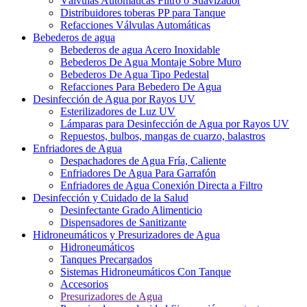
Válvulas Automáticas Filtro o Suavizador
Distribuidores toberas PP para Tanque
Refacciones Válvulas Automáticas
Bebederos de agua
Bebederos de agua Acero Inoxidable
Bebederos De Agua Montaje Sobre Muro
Bebederos De Agua Tipo Pedestal
Refacciones Para Bebedero De Agua
Desinfección de Agua por Rayos UV
Esterilizadores de Luz UV
Lámparas para Desinfección de Agua por Rayos UV
Repuestos, bulbos, mangas de cuarzo, balastros
Enfriadores de Agua
Despachadores de Agua Fría, Caliente
Enfriadores De Agua Para Garrafón
Enfriadores de Agua Conexión Directa a Filtro
Desinfección y Cuidado de la Salud
Desinfectante Grado Alimenticio
Dispensadores de Sanitizante
Hidroneumáticos y Presurizadores de Agua
Hidroneumáticos
Tanques Precargados
Sistemas Hidroneumáticos Con Tanque
Accesorios
Presurizadores de Agua