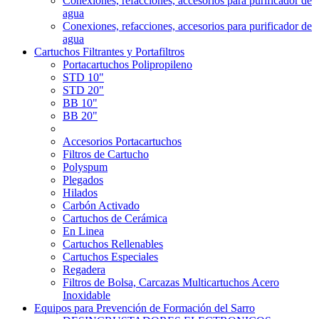
Conexiones, refacciones, accesorios para purificador de
agua
Conexiones, refacciones, accesorios para purificador de
agua
Cartuchos Filtrantes y Portafiltros
Portacartuchos Polipropileno
STD 10"
STD 20"
BB 10"
BB 20"
Accesorios Portacartuchos
Filtros de Cartucho
Polyspum
Plegados
Hilados
Carbón Activado
Cartuchos de Cerámica
En Linea
Cartuchos Rellenables
Cartuchos Especiales
Regadera
Filtros de Bolsa, Carcazas Multicartuchos Acero
Inoxidable
Equipos para Prevención de Formación del Sarro