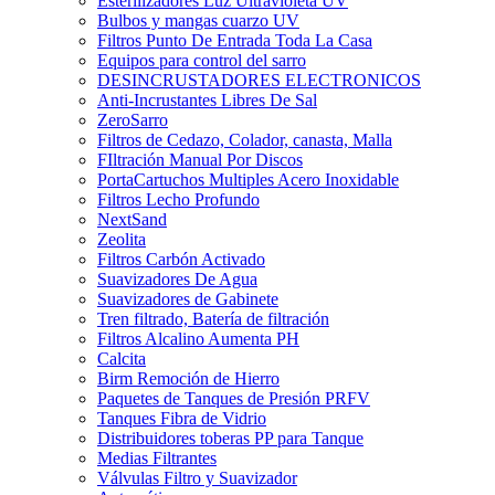
Esterilizadores Luz Ultravioleta UV
Bulbos y mangas cuarzo UV
Filtros Punto De Entrada Toda La Casa
Equipos para control del sarro
DESINCRUSTADORES ELECTRONICOS
Anti-Incrustantes Libres De Sal
ZeroSarro
Filtros de Cedazo, Colador, canasta, Malla
FIltración Manual Por Discos
PortaCartuchos Multiples Acero Inoxidable
Filtros Lecho Profundo
NextSand
Zeolita
Filtros Carbón Activado
Suavizadores De Agua
Suavizadores de Gabinete
Tren filtrado, Batería de filtración
Filtros Alcalino Aumenta PH
Calcita
Birm Remoción de Hierro
Paquetes de Tanques de Presión PRFV
Tanques Fibra de Vidrio
Distribuidores toberas PP para Tanque
Medias Filtrantes
Válvulas Filtro y Suavizador