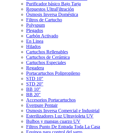
Purificador básico Bajo Tarja
Repuestos UltraFiltración
Ósmosis Inversa Doméstica
Filtros de Cartucho
Polyspum
Plegados
Carbón Activado
En Linea
Hilados
Cartuchos Rellenables
Cartuchos de Cerámica
Cartuchos Especiales
Regadera
Portacartuchos Polipropileno
STD 10"
STD 20"
BB 10"
BB 20"
Accesorios Portacartuchos
Everpure Pentair
Osmosis Inversa Comercial e Industrial
Esterilizadores Luz Ultravioleta UV
Bulbos y mangas cuarzo UV
Filtros Punto De Entrada Toda La Casa
Equipos para control del sarro