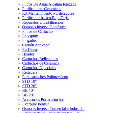
Filtros De Agua Alcalina Ionizada
Purificadores Cerámicos
Kit Mantenimiento Purificadores
Purificador básico Bajo Tarja
Repuestos UltraFiltración
Ósmosis Inversa Doméstica
Filtros de Cartucho
Polyspum
Plegados
Carbón Activado
En Linea
Hilados
Cartuchos Rellenables
Cartuchos de Cerámica
Cartuchos Especiales
Regadera
Portacartuchos Polipropileno
STD 10"
STD 20"
BB 10"
BB 20"
Accesorios Portacartuchos
Everpure Pentair
Osmosis Inversa Comercial e Industrial