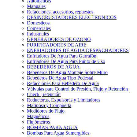
Automáticas
Manuales
Refacciones, accesorios, repuestos
DESINCRUSTADORES ELECTRONICOS
Domesticos
Comerciales
Industriales
GENERADORES DE OZONO
PURIFICADORES DE AIRE
ENFRIADORES DE AGUA DESPACHADORES
Enfriadores De Agua Para Garrafón
Enfriadores De Agua Para Punto de Uso
BEBEDEROS DE AGUA
Bebederos De Agua Montaje Sobre Muro
Bebederos De Agua Tipo Pedestal
Refacciones Para Bebedero De Agua
Válvulas para Control de Presión, Flujo y Retención
Check | retención
Reductoras, Expulsoras y Limitadoras
Mariposa y Compuerta
Medidores de Flujo
Magnéticos
Flujómetros
BOMBAS PARA AGUA
Bombas Para Agua Sumergibles