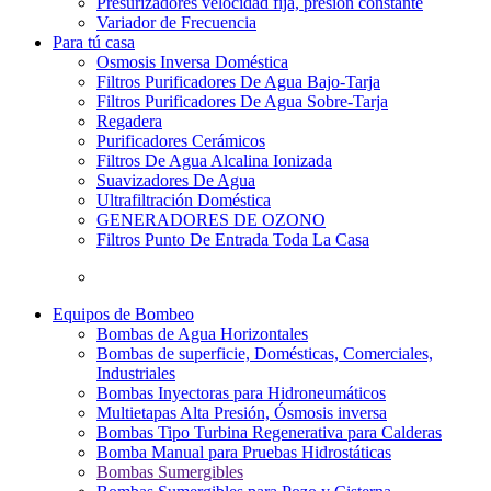
Presurizadores velocidad fija, presión constante
Variador de Frecuencia
Para tú casa
Osmosis Inversa Doméstica
Filtros Purificadores De Agua Bajo-Tarja
Filtros Purificadores De Agua Sobre-Tarja
Regadera
Purificadores Cerámicos
Filtros De Agua Alcalina Ionizada
Suavizadores De Agua
Ultrafiltración Doméstica
GENERADORES DE OZONO
Filtros Punto De Entrada Toda La Casa
Equipos de Bombeo
Bombas de Agua Horizontales
Bombas de superficie, Domésticas, Comerciales,
Industriales
Bombas Inyectoras para Hidroneumáticos
Multietapas Alta Presión, Ósmosis inversa
Bombas Tipo Turbina Regenerativa para Calderas
Bomba Manual para Pruebas Hidrostáticas
Bombas Sumergibles