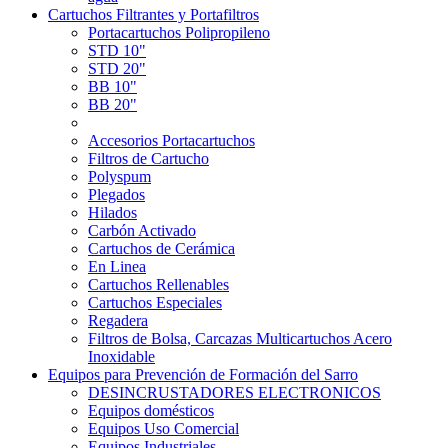
Cartuchos Filtrantes y Portafiltros
Portacartuchos Polipropileno
STD 10"
STD 20"
BB 10"
BB 20"
Accesorios Portacartuchos
Filtros de Cartucho
Polyspum
Plegados
Hilados
Carbón Activado
Cartuchos de Cerámica
En Linea
Cartuchos Rellenables
Cartuchos Especiales
Regadera
Filtros de Bolsa, Carcazas Multicartuchos Acero
Inoxidable
Equipos para Prevención de Formación del Sarro
DESINCRUSTADORES ELECTRONICOS
Equipos domésticos
Equipos Uso Comercial
Equipos Industriales