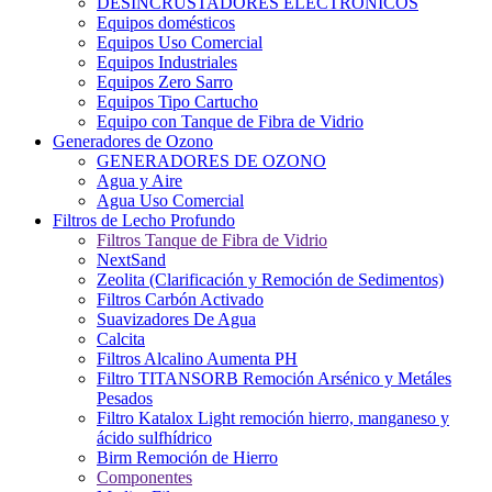
DESINCRUSTADORES ELECTRONICOS
Equipos domésticos
Equipos Uso Comercial
Equipos Industriales
Equipos Zero Sarro
Equipos Tipo Cartucho
Equipo con Tanque de Fibra de Vidrio
Generadores de Ozono
GENERADORES DE OZONO
Agua y Aire
Agua Uso Comercial
Filtros de Lecho Profundo
Filtros Tanque de Fibra de Vidrio
NextSand
Zeolita (Clarificación y Remoción de Sedimentos)
Filtros Carbón Activado
Suavizadores De Agua
Calcita
Filtros Alcalino Aumenta PH
Filtro TITANSORB Remoción Arsénico y Metáles
Pesados
Filtro Katalox Light remoción hierro, manganeso y
ácido sulfhídrico
Birm Remoción de Hierro
Componentes