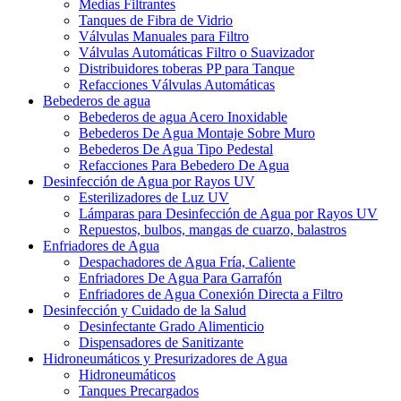
Medias Filtrantes
Tanques de Fibra de Vidrio
Válvulas Manuales para Filtro
Válvulas Automáticas Filtro o Suavizador
Distribuidores toberas PP para Tanque
Refacciones Válvulas Automáticas
Bebederos de agua
Bebederos de agua Acero Inoxidable
Bebederos De Agua Montaje Sobre Muro
Bebederos De Agua Tipo Pedestal
Refacciones Para Bebedero De Agua
Desinfección de Agua por Rayos UV
Esterilizadores de Luz UV
Lámparas para Desinfección de Agua por Rayos UV
Repuestos, bulbos, mangas de cuarzo, balastros
Enfriadores de Agua
Despachadores de Agua Fría, Caliente
Enfriadores De Agua Para Garrafón
Enfriadores de Agua Conexión Directa a Filtro
Desinfección y Cuidado de la Salud
Desinfectante Grado Alimenticio
Dispensadores de Sanitizante
Hidroneumáticos y Presurizadores de Agua
Hidroneumáticos
Tanques Precargados