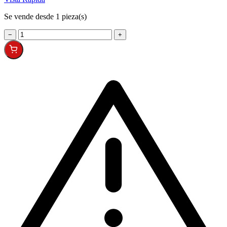
Se vende desde 1 pieza(s)
−
+