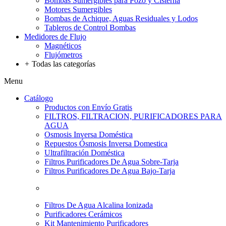
Bombas Sumergibles para Pozo y Cisterna
Motores Sumergibles
Bombas de Achique, Aguas Residuales y Lodos
Tableros de Control Bombas
Medidores de Flujo
Magnéticos
Flujómetros
+
Todas las categorías
Menu
Catálogo
Productos con Envío Gratis
FILTROS, FILTRACION, PURIFICADORES PARA
AGUA
Osmosis Inversa Doméstica
Repuestos Ósmosis Inversa Domestica
Ultrafiltración Doméstica
Filtros Purificadores De Agua Sobre-Tarja
Filtros Purificadores De Agua Bajo-Tarja
Filtros De Agua Alcalina Ionizada
Purificadores Cerámicos
Kit Mantenimiento Purificadores