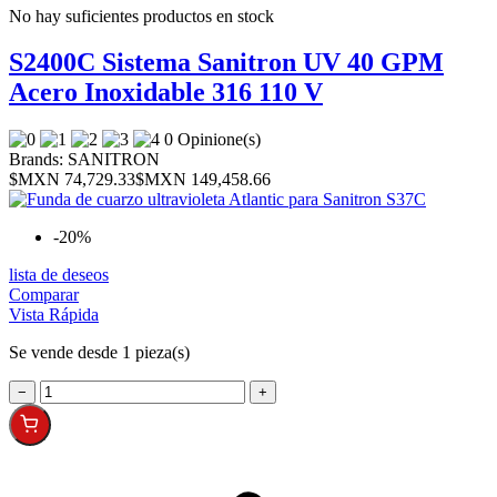
No hay suficientes productos en stock
S2400C Sistema Sanitron UV 40 GPM
Acero Inoxidable 316 110 V
0 Opinione(s)
Brands:
SANITRON
$MXN 74,729.33
$MXN 149,458.66
-20%
lista de deseos
Comparar
Vista Rápida
Se vende desde 1 pieza(s)
−
+