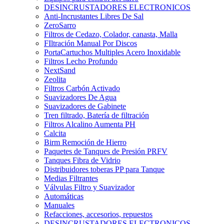
DESINCRUSTADORES ELECTRONICOS
Anti-Incrustantes Libres De Sal
ZeroSarro
Filtros de Cedazo, Colador, canasta, Malla
FIltración Manual Por Discos
PortaCartuchos Multiples Acero Inoxidable
Filtros Lecho Profundo
NextSand
Zeolita
Filtros Carbón Activado
Suavizadores De Agua
Suavizadores de Gabinete
Tren filtrado, Batería de filtración
Filtros Alcalino Aumenta PH
Calcita
Birm Remoción de Hierro
Paquetes de Tanques de Presión PRFV
Tanques Fibra de Vidrio
Distribuidores toberas PP para Tanque
Medias Filtrantes
Válvulas Filtro y Suavizador
Automáticas
Manuales
Refacciones, accesorios, repuestos
DESINCRUSTADORES ELECTRONICOS