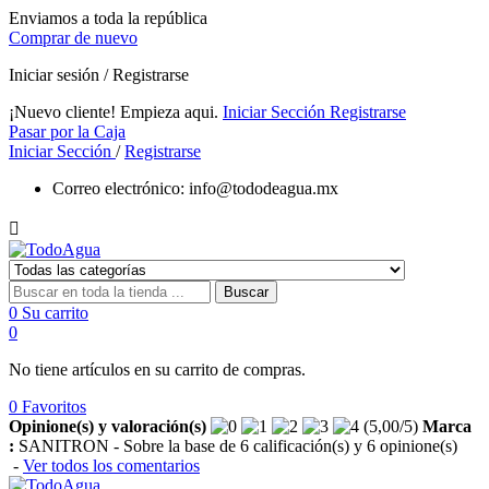
Enviamos a toda la república
Comprar de nuevo
Iniciar sesión / Registrarse
¡Nuevo cliente! Empieza aqui.
Iniciar Sección
Registrarse
Pasar por la Caja
Iniciar Sección
/
Registrarse
Correo electrónico:
info@tododeagua.mx

Buscar
0
Su carrito
0
No tiene artículos en su carrito de compras.
0
Favoritos
Opinione(s) y valoración(s)
(
5,00
/
5
)
Marca
:
SANITRON
- Sobre la base de
6
calificación(s) y
6
opinione(s)
-
Ver todos los comentarios