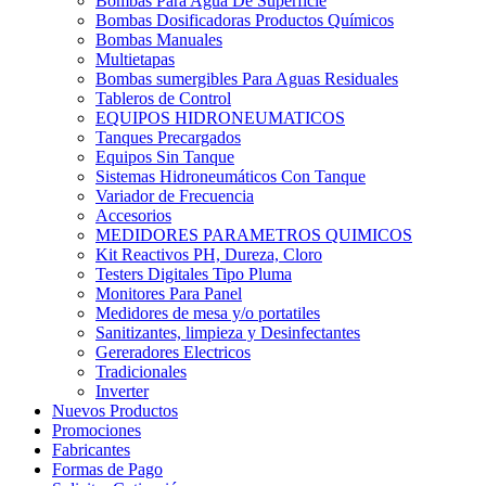
Bombas Para Agua De Superficie
Bombas Dosificadoras Productos Químicos
Bombas Manuales
Multietapas
Bombas sumergibles Para Aguas Residuales
Tableros de Control
EQUIPOS HIDRONEUMATICOS
Tanques Precargados
Equipos Sin Tanque
Sistemas Hidroneumáticos Con Tanque
Variador de Frecuencia
Accesorios
MEDIDORES PARAMETROS QUIMICOS
Kit Reactivos PH, Dureza, Cloro
Testers Digitales Tipo Pluma
Monitores Para Panel
Medidores de mesa y/o portatiles
Sanitizantes, limpieza y Desinfectantes
Gereradores Electricos
Tradicionales
Inverter
Nuevos Productos
Promociones
Fabricantes
Formas de Pago