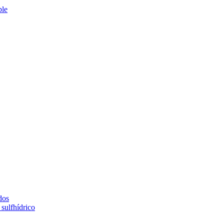
ble
dos
sulfhídrico