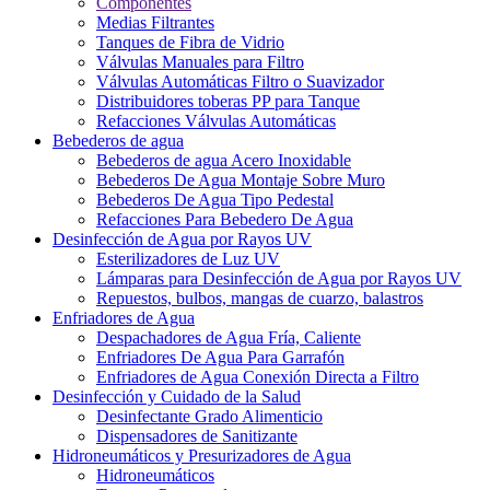
Componentes
Medias Filtrantes
Tanques de Fibra de Vidrio
Válvulas Manuales para Filtro
Válvulas Automáticas Filtro o Suavizador
Distribuidores toberas PP para Tanque
Refacciones Válvulas Automáticas
Bebederos de agua
Bebederos de agua Acero Inoxidable
Bebederos De Agua Montaje Sobre Muro
Bebederos De Agua Tipo Pedestal
Refacciones Para Bebedero De Agua
Desinfección de Agua por Rayos UV
Esterilizadores de Luz UV
Lámparas para Desinfección de Agua por Rayos UV
Repuestos, bulbos, mangas de cuarzo, balastros
Enfriadores de Agua
Despachadores de Agua Fría, Caliente
Enfriadores De Agua Para Garrafón
Enfriadores de Agua Conexión Directa a Filtro
Desinfección y Cuidado de la Salud
Desinfectante Grado Alimenticio
Dispensadores de Sanitizante
Hidroneumáticos y Presurizadores de Agua
Hidroneumáticos