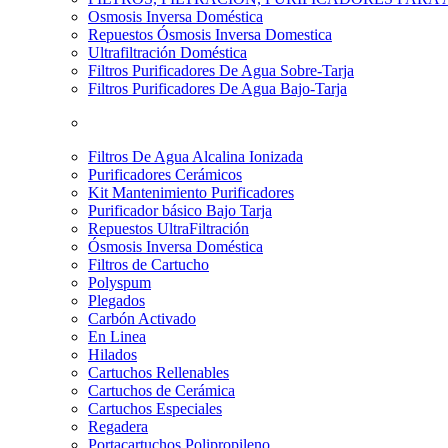
Osmosis Inversa Doméstica
Repuestos Ósmosis Inversa Domestica
Ultrafiltración Doméstica
Filtros Purificadores De Agua Sobre-Tarja
Filtros Purificadores De Agua Bajo-Tarja
Filtros De Agua Alcalina Ionizada
Purificadores Cerámicos
Kit Mantenimiento Purificadores
Purificador básico Bajo Tarja
Repuestos UltraFiltración
Ósmosis Inversa Doméstica
Filtros de Cartucho
Polyspum
Plegados
Carbón Activado
En Linea
Hilados
Cartuchos Rellenables
Cartuchos de Cerámica
Cartuchos Especiales
Regadera
Portacartuchos Polipropileno