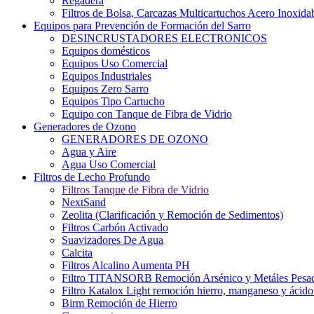
Regadera
Filtros de Bolsa, Carcazas Multicartuchos Acero Inoxida
Equipos para Prevención de Formación del Sarro
DESINCRUSTADORES ELECTRONICOS
Equipos domésticos
Equipos Uso Comercial
Equipos Industriales
Equipos Zero Sarro
Equipos Tipo Cartucho
Equipo con Tanque de Fibra de Vidrio
Generadores de Ozono
GENERADORES DE OZONO
Agua y Aire
Agua Uso Comercial
Filtros de Lecho Profundo
Filtros Tanque de Fibra de Vidrio
NextSand
Zeolita (Clarificación y Remoción de Sedimentos)
Filtros Carbón Activado
Suavizadores De Agua
Calcita
Filtros Alcalino Aumenta PH
Filtro TITANSORB Remoción Arsénico y Metáles Pesa
Filtro Katalox Light remoción hierro, manganeso y ácido 
Birm Remoción de Hierro