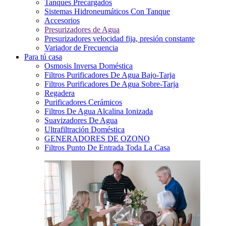
Tanques Precargados
Sistemas Hidroneumáticos Con Tanque
Accesorios
Presurizadores de Agua
Presurizadores velocidad fija, presión constante
Variador de Frecuencia
Para tú casa
Osmosis Inversa Doméstica
Filtros Purificadores De Agua Bajo-Tarja
Filtros Purificadores De Agua Sobre-Tarja
Regadera
Purificadores Cerámicos
Filtros De Agua Alcalina Ionizada
Suavizadores De Agua
Ultrafiltración Doméstica
GENERADORES DE OZONO
Filtros Punto De Entrada Toda La Casa