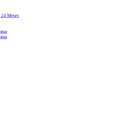
y 24 Meses
agua
agua