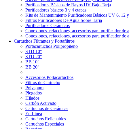
Purificadores Básicos de Rayos UV Bajo Tarja
Purificadores básicos 3 y 4 etapas
Kits de Mantenimiento Purificadores Básicos UV 6, 12 
Filtros Purificadores De Agua Sobre-Tarja
Purificadores Cerámicos
Conexiones, refacciones, accesorios para purificador de 
Conexiones, refacciones, accesorios para purificador de 
Cartuchos Filtrantes y Portafiltros
Portacartuchos Polipropileno
STD 10"
STD 20"
BB 10"
BB 20"
Accesorios Portacartuchos
Filtros de Cartucho
Polyspum
Plegados
Hilados
Carbón Activado
Cartuchos de Cerámica
En Linea
Cartuchos Rellenables
Cartuchos Especiales