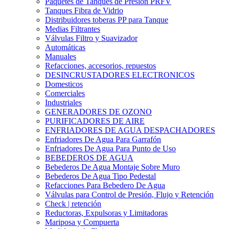
Paquetes de Tanques de Presión PRFV
Tanques Fibra de Vidrio
Distribuidores toberas PP para Tanque
Medias Filtrantes
Válvulas Filtro y Suavizador
Automáticas
Manuales
Refacciones, accesorios, repuestos
DESINCRUSTADORES ELECTRONICOS
Domesticos
Comerciales
Industriales
GENERADORES DE OZONO
PURIFICADORES DE AIRE
ENFRIADORES DE AGUA DESPACHADORES
Enfriadores De Agua Para Garrafón
Enfriadores De Agua Para Punto de Uso
BEBEDEROS DE AGUA
Bebederos De Agua Montaje Sobre Muro
Bebederos De Agua Tipo Pedestal
Refacciones Para Bebedero De Agua
Válvulas para Control de Presión, Flujo y Retención
Check | retención
Reductoras, Expulsoras y Limitadoras
Mariposa y Compuerta