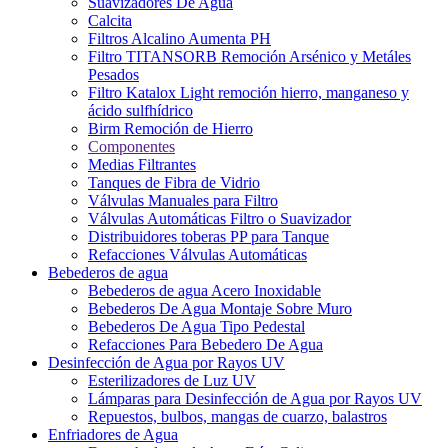
Suavizadores De Agua
Calcita
Filtros Alcalino Aumenta PH
Filtro TITANSORB Remoción Arsénico y Metáles
Pesados
Filtro Katalox Light remoción hierro, manganeso y
ácido sulfhídrico
Birm Remoción de Hierro
Componentes
Medias Filtrantes
Tanques de Fibra de Vidrio
Válvulas Manuales para Filtro
Válvulas Automáticas Filtro o Suavizador
Distribuidores toberas PP para Tanque
Refacciones Válvulas Automáticas
Bebederos de agua
Bebederos de agua Acero Inoxidable
Bebederos De Agua Montaje Sobre Muro
Bebederos De Agua Tipo Pedestal
Refacciones Para Bebedero De Agua
Desinfección de Agua por Rayos UV
Esterilizadores de Luz UV
Lámparas para Desinfección de Agua por Rayos UV
Repuestos, bulbos, mangas de cuarzo, balastros
Enfriadores de Agua