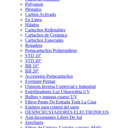
Polyspum
Plegados
Carbón Activado
En Linea
Hilados
Cartuchos Rellenables
Cartuchos de Cerámica
Cartuchos Especiales
Regadera
Portacartuchos Polipropileno
STD 10"
STD 20"
BB 10"
BB 20"
Accesorios Portacartuchos
Everpure Pentair
Osmosis Inversa Comercial e Industrial
Esterilizadores Luz Ultravioleta UV
Bulbos y mangas cuarzo UV
Filtros Punto De Entrada Toda La Casa
Equipos para control del sarro
DESINCRUSTADORES ELECTRONICOS
Anti-Incrustantes Libres De Sal
ZeroSarro
Filtros de Cedazo, Colador, canasta, Malla