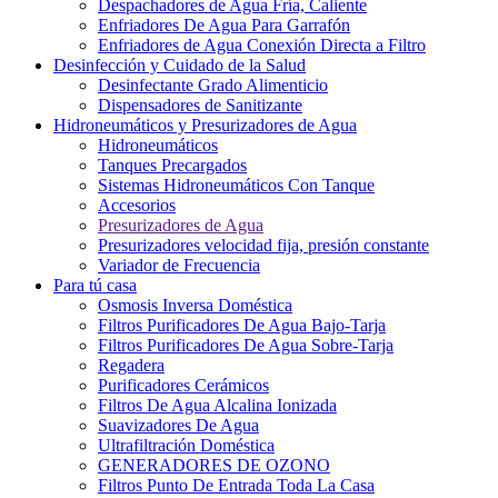
Despachadores de Agua Fría, Caliente
Enfriadores De Agua Para Garrafón
Enfriadores de Agua Conexión Directa a Filtro
Desinfección y Cuidado de la Salud
Desinfectante Grado Alimenticio
Dispensadores de Sanitizante
Hidroneumáticos y Presurizadores de Agua
Hidroneumáticos
Tanques Precargados
Sistemas Hidroneumáticos Con Tanque
Accesorios
Presurizadores de Agua
Presurizadores velocidad fija, presión constante
Variador de Frecuencia
Para tú casa
Osmosis Inversa Doméstica
Filtros Purificadores De Agua Bajo-Tarja
Filtros Purificadores De Agua Sobre-Tarja
Regadera
Purificadores Cerámicos
Filtros De Agua Alcalina Ionizada
Suavizadores De Agua
Ultrafiltración Doméstica
GENERADORES DE OZONO
Filtros Punto De Entrada Toda La Casa