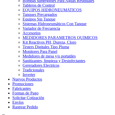
Bombas sumergibles Para Aguas Residuales
Tableros de Control
EQUIPOS HIDRONEUMATICOS
Tanques Precargados
Equipos Sin Tanque
Sistemas Hidroneumáticos Con Tanque
Variador de Frecuencia
Accesorios
MEDIDORES PARAMETROS QUIMICOS
Kit Reactivos PH, Dureza, Cloro
Testers Digitales Tipo Pluma
Monitores Para Panel
Medidores de mesa y/o portatiles
Sanitizantes, limpieza y Desinfectantes
Gereradores Electricos
Tradicionales
Inverter
Nuevos Productos
Promociones
Fabricantes
Formas de Pago
Solicitar Cotización
Envíos
Rastrear Pedido