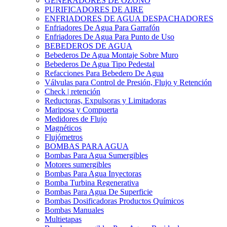
GENERADORES DE OZONO
PURIFICADORES DE AIRE
ENFRIADORES DE AGUA DESPACHADORES
Enfriadores De Agua Para Garrafón
Enfriadores De Agua Para Punto de Uso
BEBEDEROS DE AGUA
Bebederos De Agua Montaje Sobre Muro
Bebederos De Agua Tipo Pedestal
Refacciones Para Bebedero De Agua
Válvulas para Control de Presión, Flujo y Retención
Check | retención
Reductoras, Expulsoras y Limitadoras
Mariposa y Compuerta
Medidores de Flujo
Magnéticos
Flujómetros
BOMBAS PARA AGUA
Bombas Para Agua Sumergibles
Motores sumergibles
Bombas Para Agua Inyectoras
Bomba Turbina Regenerativa
Bombas Para Agua De Superficie
Bombas Dosificadoras Productos Químicos
Bombas Manuales
Multietapas