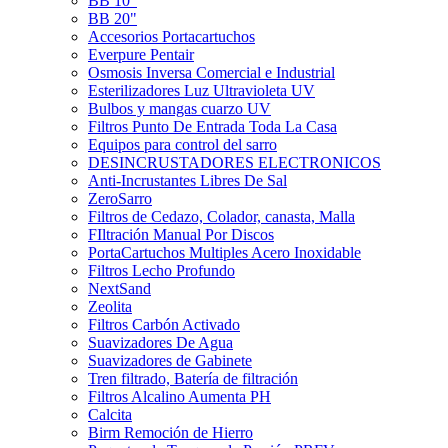
BB 10"
BB 20"
Accesorios Portacartuchos
Everpure Pentair
Osmosis Inversa Comercial e Industrial
Esterilizadores Luz Ultravioleta UV
Bulbos y mangas cuarzo UV
Filtros Punto De Entrada Toda La Casa
Equipos para control del sarro
DESINCRUSTADORES ELECTRONICOS
Anti-Incrustantes Libres De Sal
ZeroSarro
Filtros de Cedazo, Colador, canasta, Malla
FIltración Manual Por Discos
PortaCartuchos Multiples Acero Inoxidable
Filtros Lecho Profundo
NextSand
Zeolita
Filtros Carbón Activado
Suavizadores De Agua
Suavizadores de Gabinete
Tren filtrado, Batería de filtración
Filtros Alcalino Aumenta PH
Calcita
Birm Remoción de Hierro