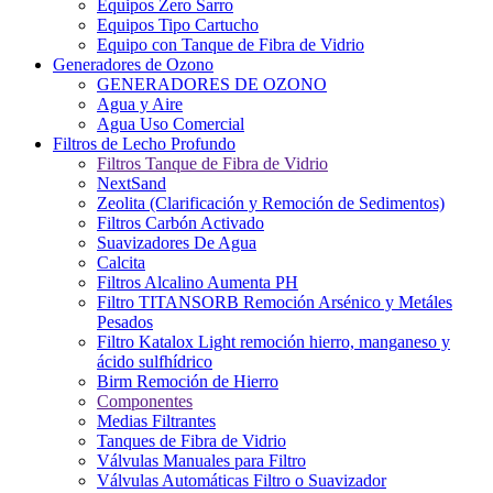
Equipos Zero Sarro
Equipos Tipo Cartucho
Equipo con Tanque de Fibra de Vidrio
Generadores de Ozono
GENERADORES DE OZONO
Agua y Aire
Agua Uso Comercial
Filtros de Lecho Profundo
Filtros Tanque de Fibra de Vidrio
NextSand
Zeolita (Clarificación y Remoción de Sedimentos)
Filtros Carbón Activado
Suavizadores De Agua
Calcita
Filtros Alcalino Aumenta PH
Filtro TITANSORB Remoción Arsénico y Metáles
Pesados
Filtro Katalox Light remoción hierro, manganeso y
ácido sulfhídrico
Birm Remoción de Hierro
Componentes
Medias Filtrantes
Tanques de Fibra de Vidrio
Válvulas Manuales para Filtro
Válvulas Automáticas Filtro o Suavizador