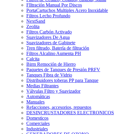
FIltración Manual Por Discos
PortaCartuchos Multiples Acero Inoxidable
Filtros Lecho Profundo
NextSand
Zeolita
Filtros Carbón Activado
Suavizadores De Agua
Suavizadores de Gabinete
Tren filtrado, Batería de filtración
Filtros Alcalino Aumenta PH
Calcita
Birm Remoción de Hierro
Paquetes de Tanques de Presión PRFV
Tanques Fibra de Vidrio
Distribuidores toberas PP para Tanque
Medias Filtrantes
Válvulas Filtro y Suavizador
Automáticas
Manuales
Refacciones, accesorios, repuestos
DESINCRUSTADORES ELECTRONICOS
Domesticos
Comerciales
Industriales