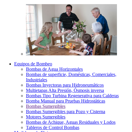
Equipos de Bombeo
Bombas de Agua Horizontales
Bombas de superficie, Domésticas, Comerciales,
Industriales
Bombas Inyectoras para Hidroneumáticos
Multietapas Alta Presión, Ósmosis inversa
Bombas Tipo Turbina Regenerativa para Calderas
Bomba Manual para Pruebas Hidrostáticas
Bombas Sumergibles
Bombas Sumergibles para Pozo y Cisterna
Motores Sumergibles
Bombas de Achique, Aguas Residuales y Lodos
Tableros de Control Bombas