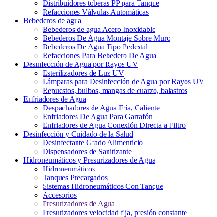
Distribuidores toberas PP para Tanque
Refacciones Válvulas Automáticas
Bebederos de agua
Bebederos de agua Acero Inoxidable
Bebederos De Agua Montaje Sobre Muro
Bebederos De Agua Tipo Pedestal
Refacciones Para Bebedero De Agua
Desinfección de Agua por Rayos UV
Esterilizadores de Luz UV
Lámparas para Desinfección de Agua por Rayos UV
Repuestos, bulbos, mangas de cuarzo, balastros
Enfriadores de Agua
Despachadores de Agua Fría, Caliente
Enfriadores De Agua Para Garrafón
Enfriadores de Agua Conexión Directa a Filtro
Desinfección y Cuidado de la Salud
Desinfectante Grado Alimenticio
Dispensadores de Sanitizante
Hidroneumáticos y Presurizadores de Agua
Hidroneumáticos
Tanques Precargados
Sistemas Hidroneumáticos Con Tanque
Accesorios
Presurizadores de Agua
Presurizadores velocidad fija, presión constante