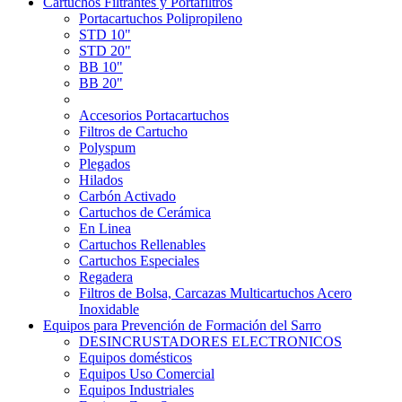
Cartuchos Filtrantes y Portafiltros
Portacartuchos Polipropileno
STD 10"
STD 20"
BB 10"
BB 20"
Accesorios Portacartuchos
Filtros de Cartucho
Polyspum
Plegados
Hilados
Carbón Activado
Cartuchos de Cerámica
En Linea
Cartuchos Rellenables
Cartuchos Especiales
Regadera
Filtros de Bolsa, Carcazas Multicartuchos Acero
Inoxidable
Equipos para Prevención de Formación del Sarro
DESINCRUSTADORES ELECTRONICOS
Equipos domésticos
Equipos Uso Comercial
Equipos Industriales