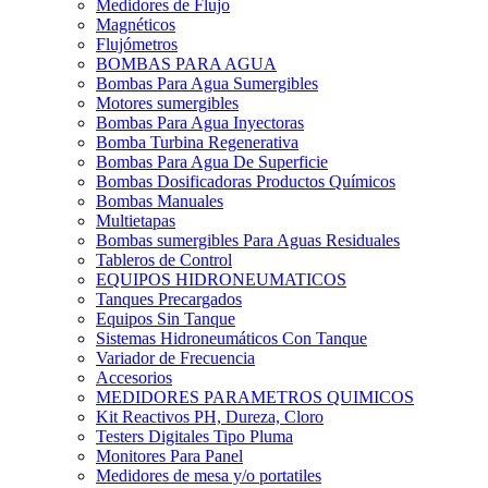
Medidores de Flujo
Magnéticos
Flujómetros
BOMBAS PARA AGUA
Bombas Para Agua Sumergibles
Motores sumergibles
Bombas Para Agua Inyectoras
Bomba Turbina Regenerativa
Bombas Para Agua De Superficie
Bombas Dosificadoras Productos Químicos
Bombas Manuales
Multietapas
Bombas sumergibles Para Aguas Residuales
Tableros de Control
EQUIPOS HIDRONEUMATICOS
Tanques Precargados
Equipos Sin Tanque
Sistemas Hidroneumáticos Con Tanque
Variador de Frecuencia
Accesorios
MEDIDORES PARAMETROS QUIMICOS
Kit Reactivos PH, Dureza, Cloro
Testers Digitales Tipo Pluma
Monitores Para Panel
Medidores de mesa y/o portatiles