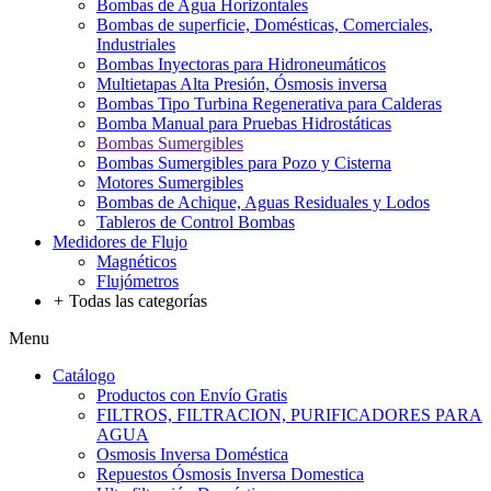
Bombas de Agua Horizontales
Bombas de superficie, Domésticas, Comerciales,
Industriales
Bombas Inyectoras para Hidroneumáticos
Multietapas Alta Presión, Ósmosis inversa
Bombas Tipo Turbina Regenerativa para Calderas
Bomba Manual para Pruebas Hidrostáticas
Bombas Sumergibles
Bombas Sumergibles para Pozo y Cisterna
Motores Sumergibles
Bombas de Achique, Aguas Residuales y Lodos
Tableros de Control Bombas
Medidores de Flujo
Magnéticos
Flujómetros
+
Todas las categorías
Menu
Catálogo
Productos con Envío Gratis
FILTROS, FILTRACION, PURIFICADORES PARA
AGUA
Osmosis Inversa Doméstica
Repuestos Ósmosis Inversa Domestica