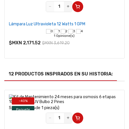
−
+
Lámpara Luz Ultravioleta 12 Watts 1 GPM
Cart
1 Opinione(s)
$MXN 2,171.52
$MX
$MXN 3,619.20
12 PRODUCTOS INSPIRADOS EN SU HISTORIA:
-40%
Se vende desde 1 pieza(s)
Paquete
−
+