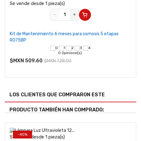
Se vende desde 1 pieza(s)
−
+
Kit de Mantenimiento 6 meses para osmosis 5 etapas
RO75BP
0 Opinione(s)
$MXN 509.60
$MXN 728.00
LOS CLIENTES QUE COMPRARON ESTE
PRODUCTO TAMBIÉN HAN COMPRADO:
-40%
Se vende desde 1 pieza(s)
Se v