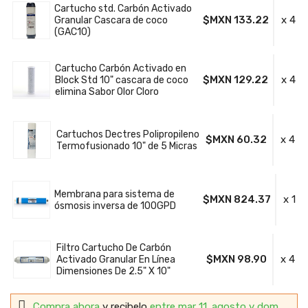
Cartucho std. Carbón Activado
$MXN 133.22
x 4
Granular Cascara de coco
(GAC10)
Cartucho Carbón Activado en
$MXN 129.22
x 4
Block Std 10" cascara de coco
elimina Sabor Olor Cloro
Cartuchos Dectres Polipropileno
$MXN 60.32
x 4
Termofusionado 10" de 5 Micras
Membrana para sistema de
$MXN 824.37
x 1
ósmosis inversa de 100GPD
Filtro Cartucho De Carbón
$MXN 98.90
x 4
Activado Granular En Línea
Dimensiones De 2.5" X 10"
Compra ahora
y recibelo
entre mar 11. agosto y dom