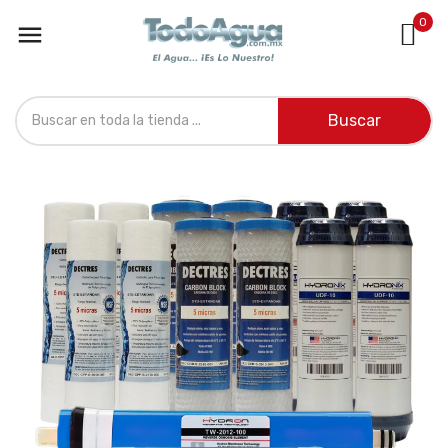
0

Buscar