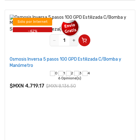
Sólo por Internet
Se vende desde 1 pieza(s)
-42%
−
+
Osmosis Inversa 5 pasos 100 GPD Estilizada C/Bomba y
Manómetro
6 Opinione(s)
$MXN 4,719.17
$MXN 8,136.50