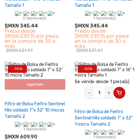
Tamaño 1
Tamaño 1
0 Opinione(s)
1 Opinione(s)
$MXN 345.44
$MXN 345.44
Precio desde
Precio desde
$MXN 239.15 por pieza
$MXN 239.15 por pieza
en la compra de 30 o
en la compra de 30 o
más
más
$MXN 531.44
$MXN 531.44
-35%
-30%
Se vende desde 1 pieza(s)
Agotado
−
+
Filtro de Bolsa Fieltro Sentinel
Hilo soldado 7"x 32" 10 micras
Filtro de Bolsa de Fieltro
Tamaño 2
Sentinel Hilo soldado 7" x 32"
1 micra Tamaño 2
1 Opinione(s)
$MXN 609.90
1 Opinione(s)