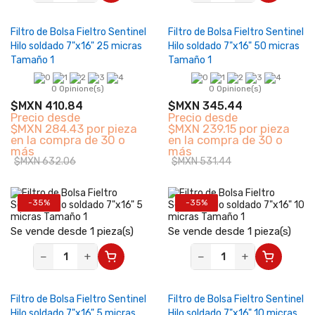
Filtro de Bolsa Fieltro Sentinel
Filtro de Bolsa Fieltro Sentinel
Hilo soldado 7"x16" 25 micras
Hilo soldado 7"x16" 50 micras
Tamaño 1
Tamaño 1
0 Opinione(s)
0 Opinione(s)
$MXN 410.84
$MXN 345.44
Precio desde
Precio desde
$MXN 284.43 por pieza
$MXN 239.15 por pieza
en la compra de 30 o
en la compra de 30 o
más
más
$MXN 632.06
$MXN 531.44
-35%
-35%
Se vende desde 1 pieza(s)
Se vende desde 1 pieza(s)
−
+
−
+
Filtro de Bolsa Fieltro Sentinel
Filtro de Bolsa Fieltro Sentinel
Hilo soldado 7"x16" 5 micras
Hilo soldado 7"x16" 10 micras