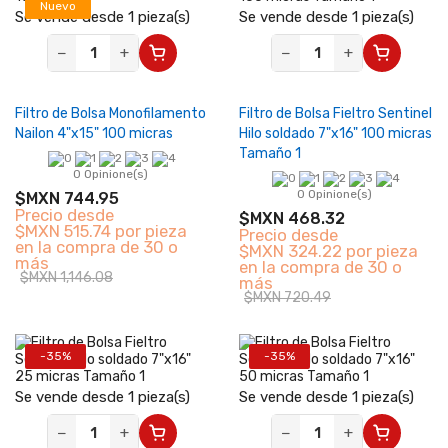
Nuevo
Se vende desde 1 pieza(s)
Se vende desde 1 pieza(s)
−
+
−
+
Filtro de Bolsa Monofilamento
Filtro de Bolsa Fieltro Sentinel
Nailon 4"x15" 100 micras
Hilo soldado 7"x16" 100 micras
Tamaño 1
0 Opinione(s)
0 Opinione(s)
$MXN 744.95
Precio desde
$MXN 468.32
$MXN 515.74 por pieza
Precio desde
en la compra de 30 o
$MXN 324.22 por pieza
más
en la compra de 30 o
$MXN 1,146.08
más
$MXN 720.49
-35%
-35%
Se vende desde 1 pieza(s)
Se vende desde 1 pieza(s)
−
+
−
+