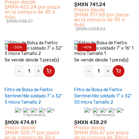
Precio desde
$MXN 741.24
$MXN 422.24 por pieza
Precio desde
en la compra de 30 o
$MXN 317.68 por pieza
más
en la compra de 90 o
$MXN 938.31
más
$MXN 1,058.92
-35%
-40%
Se vende desde 1 pieza(s)
Se vende desde 1 pieza(s)
−
+
−
+
Filtro de Bolsa de Fieltro
Filtro de Bolsa de Fieltro
Sentinel Hilo soldado 7" x 32"
Sentinel Hilo soldado 7" x 32"
5 micra Tamaño 2
50 micra Tamaño 2
1 Opinione(s)
1 Opinione(s)
$MXN 474.81
$MXN 438.29
Precio desde
Precio desde
$MXN 328.71 por pieza
$MXN 255.67 por pieza
en la compra de 30 o
en la compra de 300 o