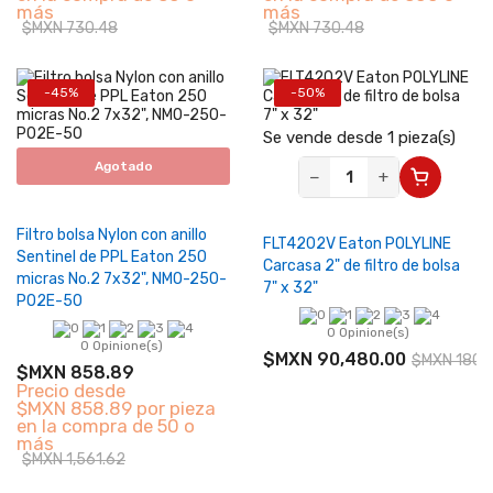
más
más
$MXN 730.48
$MXN 730.48
-45%
-50%
Se vende desde 1 pieza(s)
Agotado
−
+
Filtro bolsa Nylon con anillo
FLT4202V Eaton POLYLINE
Sentinel de PPL Eaton 250
Carcasa 2" de filtro de bolsa
micras No.2 7x32", NMO-250-
7" x 32"
P02E-50
0 Opinione(s)
0 Opinione(s)
$MXN 90,480.00
$MXN 180,
$MXN 858.89
Precio desde
$MXN 858.89 por pieza
en la compra de 50 o
más
$MXN 1,561.62