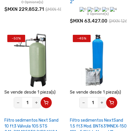
2"
0 Opinione(s)
$MXN 229,852.71
$MXN 459,705.42
0 Opinione(s)
$MXN 63,427.00
$MXN 126,
-50%
-45%
Se vende desde 1 pieza(s)
Se vende desde 1 pieza(s)
−
+
−
+
Filtro sedimentos Next Sand
Filtro sedimentos NextSand
10 ft3 Válvula 105 STS
1.5 ft3 Mod. BNT631MNEX-150