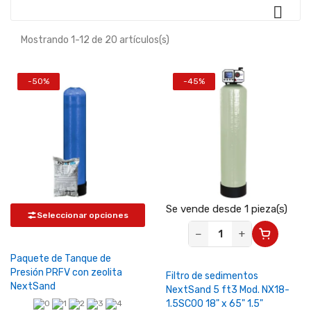

Mostrando 1-12 de 20 artículos(s)
-50%
-45%
Se vende desde 1 pieza(s)
Seleccionar opciones
−
+
Paquete de Tanque de
Presión PRFV con zeolita
Filtro de sedimentos
NextSand
NextSand 5 ft3 Mod. NX18-
1.5SC00 18" x 65" 1.5"