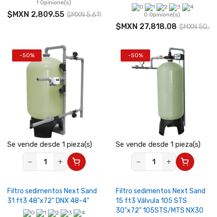
1 Opinione(s)
$MXN 2,809.55
$MXN 5,619.11
0 Opinione(s)
$MXN 27,818.08
$MXN 50,57
-50%
-50%
Se vende desde 1 pieza(s)
Se vende desde 1 pieza(s)
−
+
−
+
Filtro sedimentos Next Sand
Filtro sedimentos Next Sand
31 ft3 48"x72" DNX 48-4"
15 ft3 Válvula 105 STS
30"x72" 105STS/MTS NX30