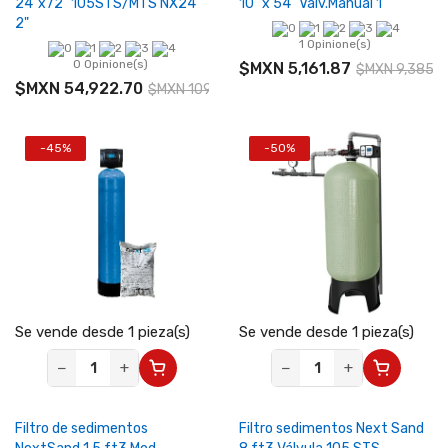
24"x72" 105STS/MTS NX24
10" x 54" Valv.Manual 1"
2"
1 Opinione(s)
0 Opinione(s)
$MXN 5,161.87
$MXN 9,385.2
$MXN 54,922.70
$MXN 109,845.40
-45%
-50%
Se vende desde 1 pieza(s)
Se vende desde 1 pieza(s)
−
+
−
+
Filtro de sedimentos
Filtro sedimentos Next Sand