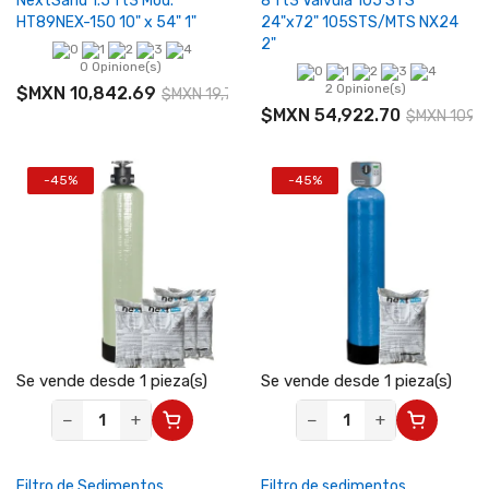
NextSand 1.5 ft3 Mod.
8 ft3 Válvula 105 STS
HT89NEX-150 10" x 54" 1"
24"x72" 105STS/MTS NX24
2"
0 Opinione(s)
2 Opinione(s)
$MXN 10,842.69
$MXN 19,713.98
$MXN 54,922.70
$MXN 109,8
-45%
-45%
Se vende desde 1 pieza(s)
Se vende desde 1 pieza(s)
−
+
−
+
Filtro de Sedimentos
Filtro de sedimentos