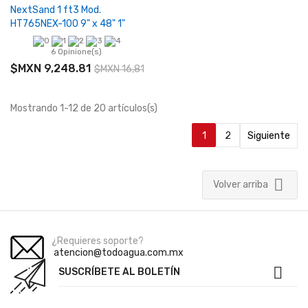
NextSand 1 ft3 Mod.
HT765NEX-100 9" x 48" 1"
6 Opinione(s)
$MXN 9,248.81
$MXN 16,816.01
Mostrando 1-12 de 20 artículos(s)
1
2
Siguiente

Volver arriba
¿Requieres soporte?
atencion@todoagua.com.mx

SUSCRÍBETE AL BOLETÍN