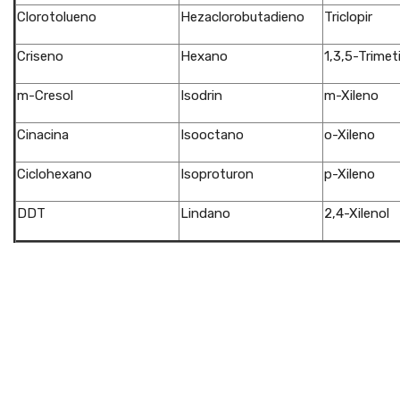
Clorotolueno
Hezaclorobutadieno
Triclopir
Criseno
Hexano
1,3,5-Trime
m-Cresol
Isodrin
m-Xileno
Cinacina
Isooctano
o-Xileno
Ciclohexano
Isoproturon
p-Xileno
DDT
Lindano
2,4-Xilenol
""
""
""
""