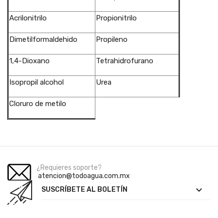
Acrilonitrilo
Propionitrilo
Dimetilformaldehido
Propileno
1,4-Dioxano
Tetrahidrofurano
Isopropil alcohol
Urea
Cloruro de metilo
¿Requieres soporte?
atencion@todoagua.com.mx

SUSCRÍBETE AL BOLETÍN