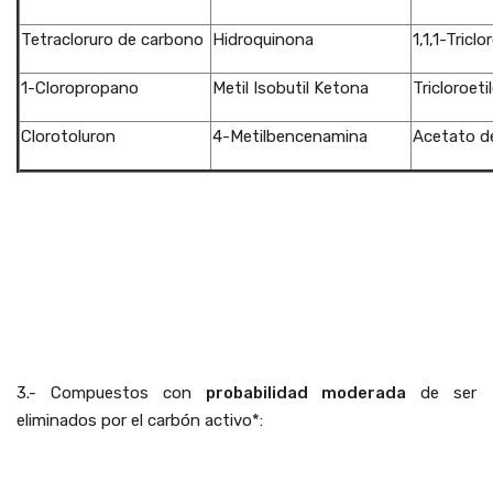
Tetracloruro de carbono
Hidroquinona
1,1,1-Tricl
1-Cloropropano
Metil Isobutil Ketona
Tricloroeti
Clorotoluron
4-Metilbencenamina
Acetato de
""
""
""
""
3.- Compuestos con
probabilidad moderada
de ser
eliminados por el carbón activo*:
""