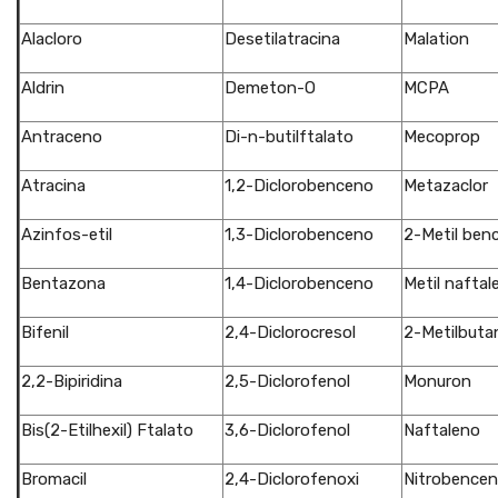
Alacloro
Desetilatracina
Malation
Aldrin
Demeton-O
MCPA
Antraceno
Di-n-butilftalato
Mecoprop
Atracina
1,2-Diclorobenceno
Metazaclor
Azinfos-etil
1,3-Diclorobenceno
2-Metil ben
Bentazona
1,4-Diclorobenceno
Metil naftal
Bifenil
2,4-Diclorocresol
2-Metilbuta
2,2-Bipiridina
2,5-Diclorofenol
Monuron
Bis(2-Etilhexil) Ftalato
3,6-Diclorofenol
Naftaleno
Bromacil
2,4-Diclorofenoxi
Nitrobence