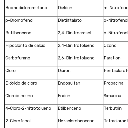
Bromodiclorometano
Dieldrin
m-Nitrofeno
p-Bromofenol
Dietilftalato
o-Nitrofeno
Butilbenceno
2,4-Dinitrocresol
p-Nitrofeno
Hipoclorito de calcio
2,4-Dinitrotolueno
Ozono
Carbofurano
2,6-Dinitrotolueno
Paration
Cloro
Diuron
Pentaclorof
Dióxido de cloro
Endosulfan
Propacina
Clorobenceno
Endrin
Simacina
4-Cloro-2-nitrotolueno
Etilbenceno
Terbutrin
2-Clorofenol
Hezaclorobenceno
Tetracloroet