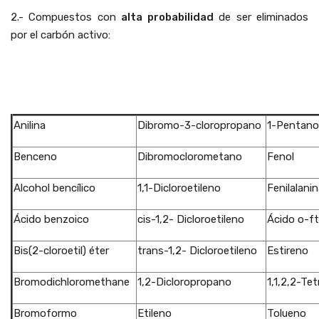
2.- Compuestos con
alta probabilidad
de ser eliminados
por el carbón activo:
""
""
Anilina
Dibromo-3-cloropropano
1-Pentano
Benceno
Dibromoclorometano
Fenol
Alcohol bencílico
1,1-Dicloroetileno
Fenilalani
Ácido benzoico
cis-1,2- Dicloroetileno
Ácido o-ft
Bis(2-cloroetil) éter
trans-1,2- Dicloroetileno
Estireno
Bromodichloromethane
1,2-Dicloropropano
1,1,2,2-Te
Bromoformo
Etileno
Tolueno