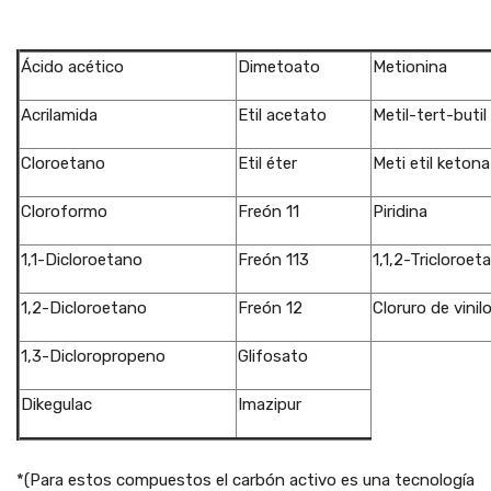
""
Ácido acético
Dimetoato
Metionina
Acrilamida
Etil acetato
Metil-tert-butil
Cloroetano
Etil éter
Meti etil ketona
Cloroformo
Freón 11
Piridina
1,1-Dicloroetano
Freón 113
1,1,2-Tricloroet
1,2-Dicloroetano
Freón 12
Cloruro de vinil
1,3-Dicloropropeno
Glifosato
Dikegulac
Imazipur
*(Para estos compuestos el carbón activo es una tecnología