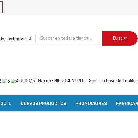
Buscar
(
5,00
/
5
)
Marca :
HIDROCONTROL
- Sobre la base de
1
calific
OGO
NUEVOS PRODUCTOS
PROMOCIONES
FABRICA
R PEDIDO