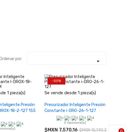
Ordenar por:

-50%
+
−
+
de 1 pieza(s)
Se vende desde 1 pieza(s)
ir al carrito
Añadir al carrito
Inteligente Presión
Presurizador Inteligente Presión
DROX-18-2-127 155
Constante i-DRO-26-1-127
0 Opinione(s)
pinione(s)
$MXN 7,570.16
$MXN 15,140.32
0