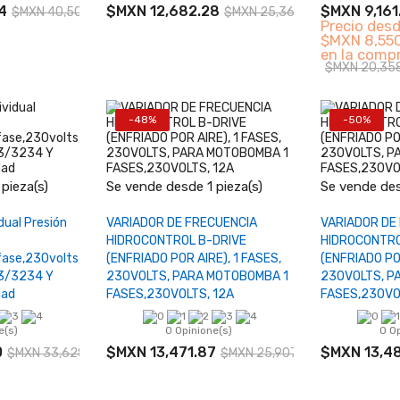
4
$MXN 12,682.28
$MXN 9,161
$MXN 40,504.88
$MXN 25,364.56
Precio des
$MXN 8,550
en la comp
$MXN 20,35
-48%
-50%
+
−
+
−
pieza(s)
Se vende desde 1 pieza(s)
Se vende des
carrito
Añadir al carrito
Añad
dual Presión
VARIADOR DE FRECUENCIA
VARIADOR DE
HIDROCONTROL B-DRIVE
HIDROCONTRO
fase,230volts,
(ENFRIADO POR AIRE), 1 FASES,
(ENFRIADO POR
3/3234 Y
230VOLTS, PARA MOTOBOMBA 1
230VOLTS, P
dad
FASES,230VOLTS, 12A
FASES,230VO
e(s)
0 Opinione(s)
0 O
0
$MXN 13,471.87
$MXN 13,48
$MXN 33,628.40
$MXN 25,907.44