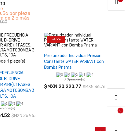
.10
de
.36 por pieza
ra de 2 o más
8.00
-45%
Agotado
Presurizador Individual Presión
+
de 1 pieza(s)
Constante WATER VARIANT con
Bomba Prisma
ir al carrito
 FRECUENCIA
L B-DRIVE
0 Opinione(s)
 AIRE), 1 FASES,
$MXN 20,220.77
$MXN 36,765.04
ARA MOTOBOMBA 3
LTS, 10A
pinione(s)
0
1.52
$MXN 26,963.04