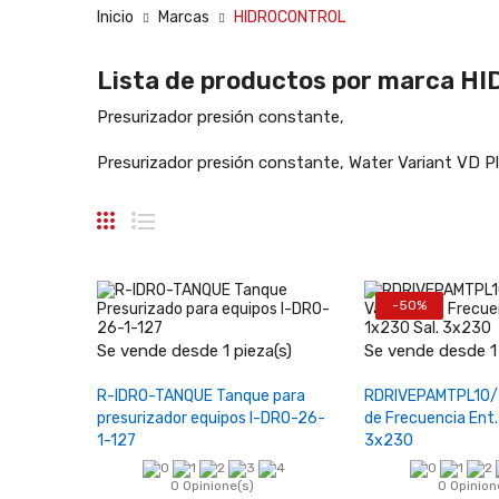
Inicio
Marcas
HIDROCONTROL
Lista de productos por marca 
Presurizador presión constante,
Presurizador presión constante, Water Variant VD Pl
-50%
−
+
−
Se vende desde 1 pieza(s)
Se vende desde 1 
Añadir al carrito
Añadir al 
R-IDRO-TANQUE Tanque para
RDRIVEPAMTPL10/2
presurizador equipos I-DRO-26-
de Frecuencia Ent.
1-127
3x230
0 Opinione(s)
0 Opinion