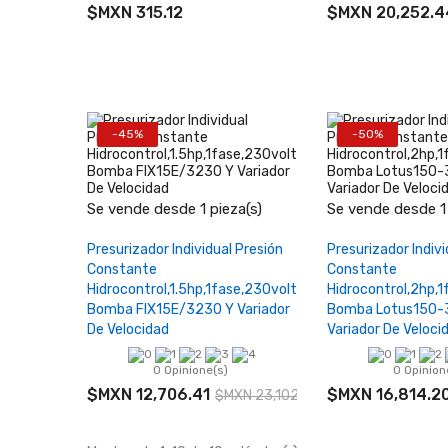
$MXN 315.12
$MXN 20,252.4
-45%
-50%
−
+
−
Se vende desde 1 pieza(s)
Se vende desde 1 
Añadir al carrito
Añadir al 
Presurizador Individual Presión
Presurizador Indivi
Constante
Constante
Hidrocontrol,1.5hp,1fase,230volts,
Hidrocontrol,2hp,1
Bomba FIX15E/3230 Y Variador
Bomba Lotus150-
De Velocidad
Variador De Veloci
0 Opinione(s)
0 Opinion
$MXN 12,706.41
$MXN 16,814.2
$MXN 23,102.56