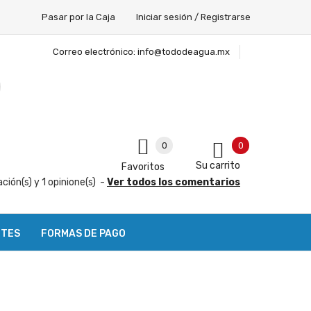
Pasar por la Caja
Iniciar sesión / Registrarse
Correo electrónico:
info@tododeagua.mx
0
0
Su carrito
Favoritos
ación(s) y
1
opinione(s)
-
Ver todos los comentarios
NTES
FORMAS DE PAGO