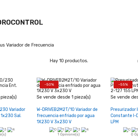
HIDROCONTROL
us Variador de Frecuencia
Hay 10 productos.
-50%
-55%
+
−
+
−
pieza(s)
Se vende desde 1 pieza(s)
Se vende des
carrito
Añadir al carrito
Añad
30 Variador
W-DRIVEB2M2T/10 Variador de
Presurizador 
 1x230 Sal.
frecuencia enfriado por agua
Constante I-
1X230 V 3x230 V
LPM
e(s)
1 Opinione(s)
0 O