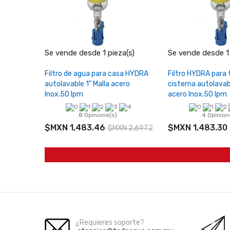
−
+
−
Se vende desde 1 pieza(s)
Se vende desde 1 
Añadir al carrito
Añadir al 
Filtro de agua para casa HYDRA
Filtro HYDRA para 
autolavable 1" Malla acero
cisterna autolavab
Inox.50 lpm
acero Inox.50 lpm
8 Opinione(s)
4 Opinion
$MXN 1,483.46
$MXN 1,483.30
$MXN 2,697.21
¿Requieres soporte?