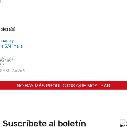
+
pieza(s)
carrito
tinaco y
le 3/4" Malla
e(s)
$MXN 2,696.91
NO HAY MÁS PRODUCTOS QUE MOSTRAR
Suscríbete al boletín
ing