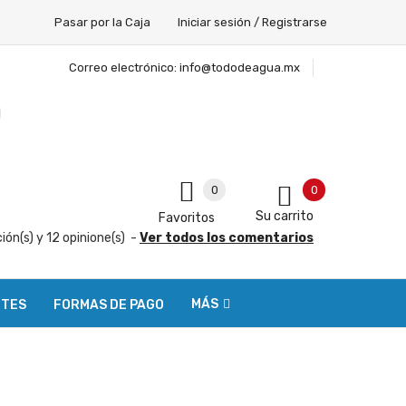
Pasar por la Caja
Iniciar sesión / Registrarse
Correo electrónico:
info@tododeagua.mx
0
0
Su carrito
Favoritos
ción(s) y
12
opinione(s)
-
Ver todos los comentarios
MÁS
NTES
FORMAS DE PAGO