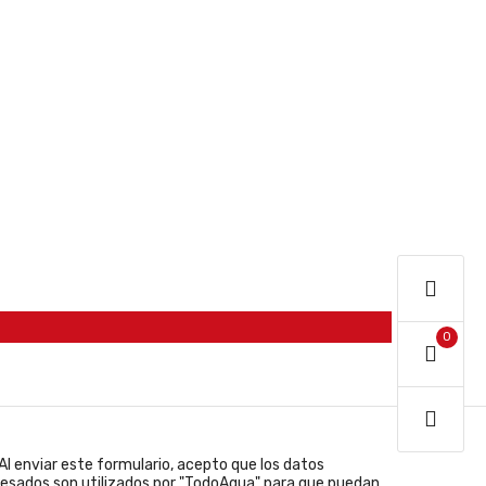
0
Al enviar este formulario, acepto que los datos
resados son utilizados por "TodoAgua" para que puedan