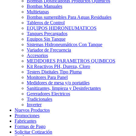
Bombas Dosificadoras Productos Químicos
Bombas Manuales
Multietapas
Bombas sumergibles Para Aguas Residuales
Tableros de Control
EQUIPOS HIDRONEUMATICOS
Tanques Precargados
Equipos Sin Tanque
Sistemas Hidroneumáticos Con Tanque
Variador de Frecuencia
Accesorios
MEDIDORES PARAMETROS QUIMICOS
Kit Reactivos PH, Dureza, Cloro
Testers Digitales Tipo Pluma
Monitores Para Panel
Medidores de mesa y/o portatiles
Sanitizantes, limpieza y Desinfectantes
Gereradores Electricos
Tradicionales
Inverter
Nuevos Productos
Promociones
Fabricantes
Formas de Pago
Solicitar Cotización