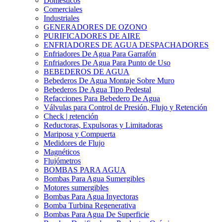
Domesticos
Comerciales
Industriales
GENERADORES DE OZONO
PURIFICADORES DE AIRE
ENFRIADORES DE AGUA DESPACHADORES
Enfriadores De Agua Para Garrafón
Enfriadores De Agua Para Punto de Uso
BEBEDEROS DE AGUA
Bebederos De Agua Montaje Sobre Muro
Bebederos De Agua Tipo Pedestal
Refacciones Para Bebedero De Agua
Válvulas para Control de Presión, Flujo y Retención
Check | retención
Reductoras, Expulsoras y Limitadoras
Mariposa y Compuerta
Medidores de Flujo
Magnéticos
Flujómetros
BOMBAS PARA AGUA
Bombas Para Agua Sumergibles
Motores sumergibles
Bombas Para Agua Inyectoras
Bomba Turbina Regenerativa
Bombas Para Agua De Superficie