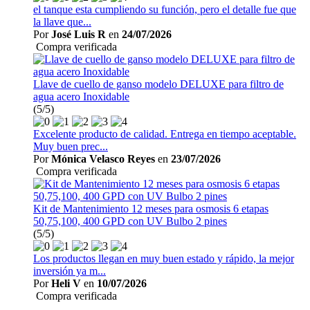
el tanque esta cumpliendo su función, pero el detalle fue que
la llave que...
Por
José Luis R
en
24/07/2026
Compra verificada
Llave de cuello de ganso modelo DELUXE para filtro de
agua acero Inoxidable
(5/5)
Excelente producto de calidad. Entrega en tiempo aceptable.
Muy buen prec...
Por
Mónica Velasco Reyes
en
23/07/2026
Compra verificada
Kit de Mantenimiento 12 meses para osmosis 6 etapas
50,75,100, 400 GPD con UV Bulbo 2 pines
(5/5)
Los productos llegan en muy buen estado y rápido, la mejor
inversión ya m...
Por
Heli V
en
10/07/2026
Compra verificada