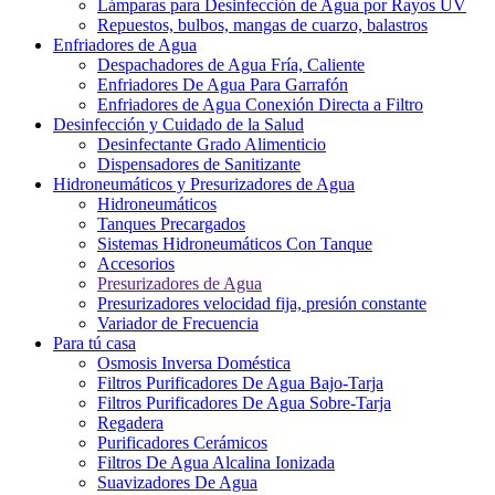
Lámparas para Desinfección de Agua por Rayos UV
Repuestos, bulbos, mangas de cuarzo, balastros
Enfriadores de Agua
Despachadores de Agua Fría, Caliente
Enfriadores De Agua Para Garrafón
Enfriadores de Agua Conexión Directa a Filtro
Desinfección y Cuidado de la Salud
Desinfectante Grado Alimenticio
Dispensadores de Sanitizante
Hidroneumáticos y Presurizadores de Agua
Hidroneumáticos
Tanques Precargados
Sistemas Hidroneumáticos Con Tanque
Accesorios
Presurizadores de Agua
Presurizadores velocidad fija, presión constante
Variador de Frecuencia
Para tú casa
Osmosis Inversa Doméstica
Filtros Purificadores De Agua Bajo-Tarja
Filtros Purificadores De Agua Sobre-Tarja
Regadera
Purificadores Cerámicos
Filtros De Agua Alcalina Ionizada
Suavizadores De Agua