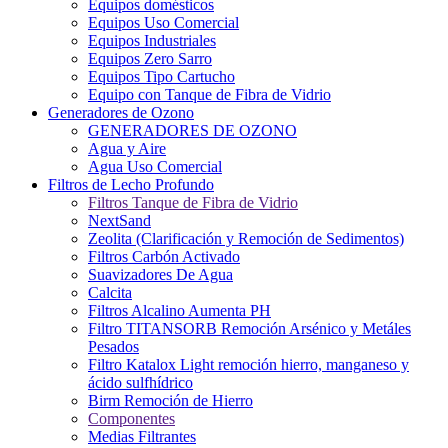
Equipos domésticos
Equipos Uso Comercial
Equipos Industriales
Equipos Zero Sarro
Equipos Tipo Cartucho
Equipo con Tanque de Fibra de Vidrio
Generadores de Ozono
GENERADORES DE OZONO
Agua y Aire
Agua Uso Comercial
Filtros de Lecho Profundo
Filtros Tanque de Fibra de Vidrio
NextSand
Zeolita (Clarificación y Remoción de Sedimentos)
Filtros Carbón Activado
Suavizadores De Agua
Calcita
Filtros Alcalino Aumenta PH
Filtro TITANSORB Remoción Arsénico y Metáles
Pesados
Filtro Katalox Light remoción hierro, manganeso y
ácido sulfhídrico
Birm Remoción de Hierro
Componentes
Medias Filtrantes