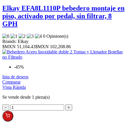
Elkay EFA8L1110P bebedero montaje en
piso, activado por pedal, sin filtrar, 8
GPH
0 Opinione(s)
Brands:
Elkay
$MXN 51,104.43
$MXN 102,208.86
-45%
lista de deseos
Comparar
Vista Rápida
Se vende desde 1 pieza(s)
−
+