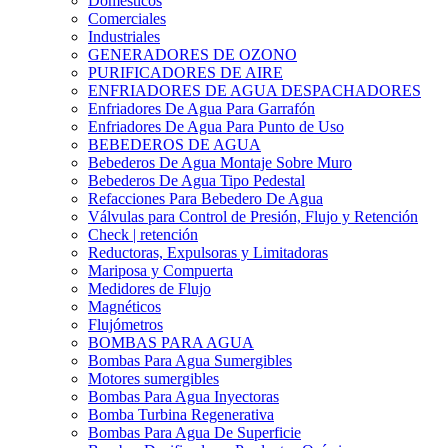
Domesticos
Comerciales
Industriales
GENERADORES DE OZONO
PURIFICADORES DE AIRE
ENFRIADORES DE AGUA DESPACHADORES
Enfriadores De Agua Para Garrafón
Enfriadores De Agua Para Punto de Uso
BEBEDEROS DE AGUA
Bebederos De Agua Montaje Sobre Muro
Bebederos De Agua Tipo Pedestal
Refacciones Para Bebedero De Agua
Válvulas para Control de Presión, Flujo y Retención
Check | retención
Reductoras, Expulsoras y Limitadoras
Mariposa y Compuerta
Medidores de Flujo
Magnéticos
Flujómetros
BOMBAS PARA AGUA
Bombas Para Agua Sumergibles
Motores sumergibles
Bombas Para Agua Inyectoras
Bomba Turbina Regenerativa
Bombas Para Agua De Superficie