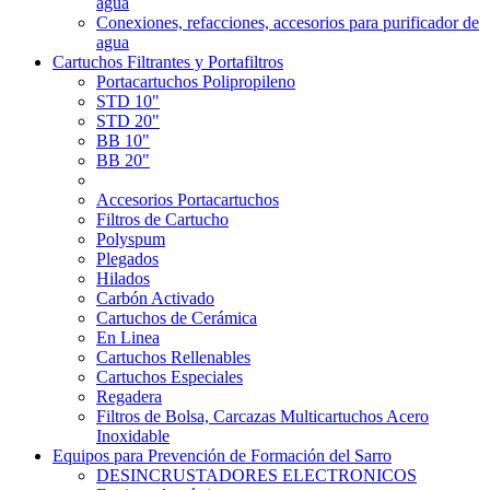
agua
Conexiones, refacciones, accesorios para purificador de
agua
Cartuchos Filtrantes y Portafiltros
Portacartuchos Polipropileno
STD 10"
STD 20"
BB 10"
BB 20"
Accesorios Portacartuchos
Filtros de Cartucho
Polyspum
Plegados
Hilados
Carbón Activado
Cartuchos de Cerámica
En Linea
Cartuchos Rellenables
Cartuchos Especiales
Regadera
Filtros de Bolsa, Carcazas Multicartuchos Acero
Inoxidable
Equipos para Prevención de Formación del Sarro
DESINCRUSTADORES ELECTRONICOS