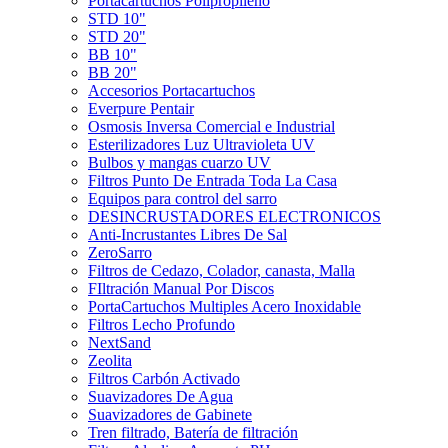
Portacartuchos Polipropileno
STD 10"
STD 20"
BB 10"
BB 20"
Accesorios Portacartuchos
Everpure Pentair
Osmosis Inversa Comercial e Industrial
Esterilizadores Luz Ultravioleta UV
Bulbos y mangas cuarzo UV
Filtros Punto De Entrada Toda La Casa
Equipos para control del sarro
DESINCRUSTADORES ELECTRONICOS
Anti-Incrustantes Libres De Sal
ZeroSarro
Filtros de Cedazo, Colador, canasta, Malla
FIltración Manual Por Discos
PortaCartuchos Multiples Acero Inoxidable
Filtros Lecho Profundo
NextSand
Zeolita
Filtros Carbón Activado
Suavizadores De Agua
Suavizadores de Gabinete
Tren filtrado, Batería de filtración