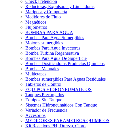
Check | retención
Reductoras, Expulsoras y Limitadoras
Mariposa y Compuerta
Medidores de Flujo
Magnéticos
Flujómetros
BOMBAS PARA AGUA
Bombas Para Agua Sumergibles
Motores sumergibles
Bombas Para Agua Inyectoras
Bomba Turbina Regenerativa
Bombas Para Agua De Superficie
Bombas Dosificadoras Productos Químicos
Bombas Manuales
Multietapas
Bombas sumergibles Para Aguas Residuales
Tableros de Control
EQUIPOS HIDRONEUMATICOS
Tanques Precargados
Equipos Sin Tanque
Sistemas Hidroneumáticos Con Tanque
Variador de Frecuencia
Accesorios
MEDIDORES PARAMETROS QUIMICOS
Kit Reactivos PH, Dureza, Cloro