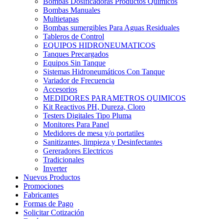
Bombas Dosificadoras Productos Químicos
Bombas Manuales
Multietapas
Bombas sumergibles Para Aguas Residuales
Tableros de Control
EQUIPOS HIDRONEUMATICOS
Tanques Precargados
Equipos Sin Tanque
Sistemas Hidroneumáticos Con Tanque
Variador de Frecuencia
Accesorios
MEDIDORES PARAMETROS QUIMICOS
Kit Reactivos PH, Dureza, Cloro
Testers Digitales Tipo Pluma
Monitores Para Panel
Medidores de mesa y/o portatiles
Sanitizantes, limpieza y Desinfectantes
Gereradores Electricos
Tradicionales
Inverter
Nuevos Productos
Promociones
Fabricantes
Formas de Pago
Solicitar Cotización