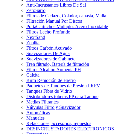
Anti-Incrustantes Libres De Sal
ZeroSarro
Filtros de Cedazo, Colador, canasta, Malla
FIltración Manual Por Discos
PortaCartuchos Multiples Acero Inoxidable
Filtros Lecho Profundo
NextSand
Zeolita
Filtros Carbón Activado
Suavizadores De Agua
Suavizadores de Gabinete
Tren filtrado, Batería de filtración
Filtros Alcalino Aumenta PH
Calcita
Birm Remoción de Hierro
Paquetes de Tanques de Presión PRFV
Tanques Fibra de Vidrio
Distribuidores toberas PP para Tanque
Medias Filtrantes
Válvulas Filtro y Suavizador
Automáticas
Manuales
Refacciones, accesorios, repuestos
DESINCRUSTADORES ELECTRONICOS