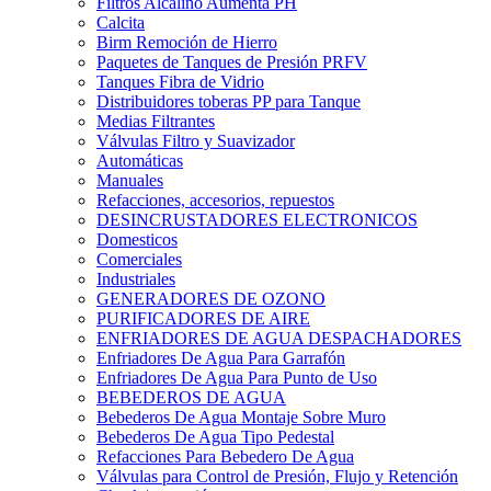
Filtros Alcalino Aumenta PH
Calcita
Birm Remoción de Hierro
Paquetes de Tanques de Presión PRFV
Tanques Fibra de Vidrio
Distribuidores toberas PP para Tanque
Medias Filtrantes
Válvulas Filtro y Suavizador
Automáticas
Manuales
Refacciones, accesorios, repuestos
DESINCRUSTADORES ELECTRONICOS
Domesticos
Comerciales
Industriales
GENERADORES DE OZONO
PURIFICADORES DE AIRE
ENFRIADORES DE AGUA DESPACHADORES
Enfriadores De Agua Para Garrafón
Enfriadores De Agua Para Punto de Uso
BEBEDEROS DE AGUA
Bebederos De Agua Montaje Sobre Muro
Bebederos De Agua Tipo Pedestal
Refacciones Para Bebedero De Agua
Válvulas para Control de Presión, Flujo y Retención