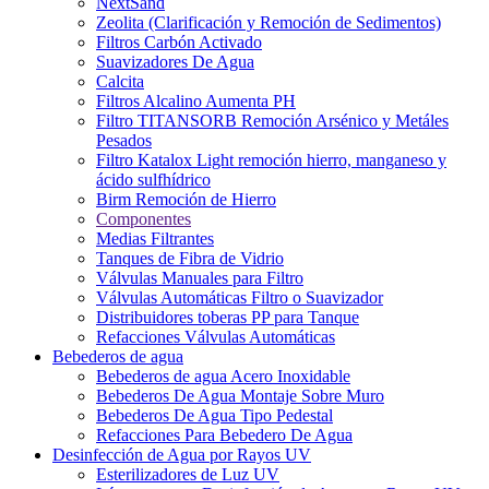
NextSand
Zeolita (Clarificación y Remoción de Sedimentos)
Filtros Carbón Activado
Suavizadores De Agua
Calcita
Filtros Alcalino Aumenta PH
Filtro TITANSORB Remoción Arsénico y Metáles
Pesados
Filtro Katalox Light remoción hierro, manganeso y
ácido sulfhídrico
Birm Remoción de Hierro
Componentes
Medias Filtrantes
Tanques de Fibra de Vidrio
Válvulas Manuales para Filtro
Válvulas Automáticas Filtro o Suavizador
Distribuidores toberas PP para Tanque
Refacciones Válvulas Automáticas
Bebederos de agua
Bebederos de agua Acero Inoxidable
Bebederos De Agua Montaje Sobre Muro
Bebederos De Agua Tipo Pedestal
Refacciones Para Bebedero De Agua
Desinfección de Agua por Rayos UV
Esterilizadores de Luz UV