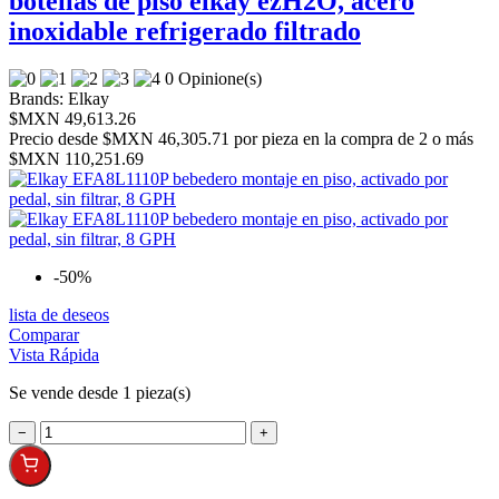
botellas de piso elkay ezH2O, acero
inoxidable refrigerado filtrado
0 Opinione(s)
Brands:
Elkay
$MXN 49,613.26
Precio desde
$MXN 46,305.71 por pieza en la compra de 2 o más
$MXN 110,251.69
-50%
lista de deseos
Comparar
Vista Rápida
Se vende desde 1 pieza(s)
−
+