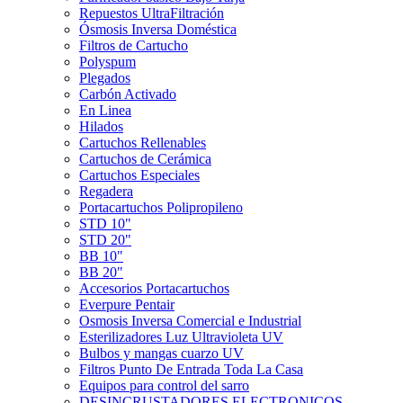
Repuestos UltraFiltración
Ósmosis Inversa Doméstica
Filtros de Cartucho
Polyspum
Plegados
Carbón Activado
En Linea
Hilados
Cartuchos Rellenables
Cartuchos de Cerámica
Cartuchos Especiales
Regadera
Portacartuchos Polipropileno
STD 10"
STD 20"
BB 10"
BB 20"
Accesorios Portacartuchos
Everpure Pentair
Osmosis Inversa Comercial e Industrial
Esterilizadores Luz Ultravioleta UV
Bulbos y mangas cuarzo UV
Filtros Punto De Entrada Toda La Casa
Equipos para control del sarro
DESINCRUSTADORES ELECTRONICOS