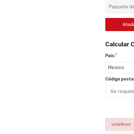
Paquete de
Añadir
ema
smosis
rsa
Calcular 
 GPD
*
País:
inuo
 Flo®
-
UX1
Código postal
inione(s)
as:
 Flo®
N 8,008.92
$MXN 18,202.08
undefined
ende