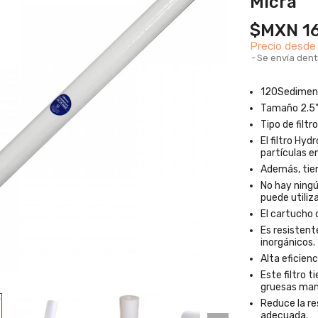
Micra
$MXN 16
Precio desd
Se envía dent
120Sediment
Tamaño 2.5"
Tipo de filt
El filtro Hyd
partículas en
Además, tien
No hay ningú
puede utiliz
El cartucho d
Es resistent
inorgánicos.
Alta eficienc
Este filtro 
gruesas mant
Reduce la res
izador
adecuada.