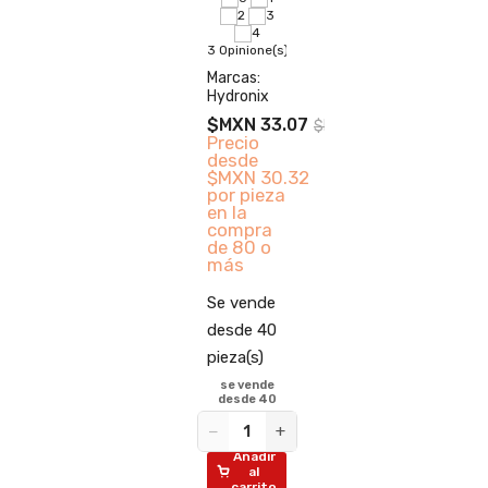
ione(s)
desd
s:
piez
3 Opinione(s)
t
Marcas:
−
Hydronix
 127.92
A
io
$MXN 33.07
$MXN 55.12
de
c
Precio
N 70.36
desde
pieza
$MXN 30.32
a
por pieza
pra
en la
00 o
compra
de 80 o
más
ende
Se vende
e 1
desde 40
(s)
pieza(s)
+
se vende
ñadir
desde 40
al
rrito
−
+
Añadir
al
carrito