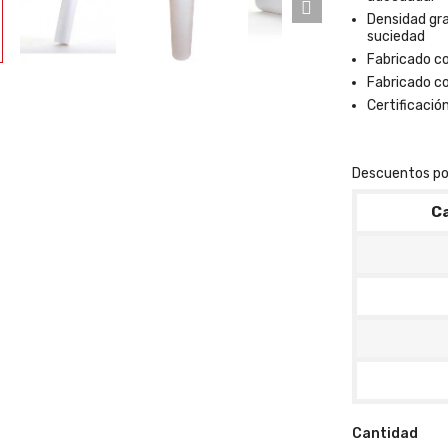
rbón
Densidad gr
vado
suciedad
-34
Fabricado co
SMART
Fabricado c
ño
Certificació
pacto
Descuentos po
inione(s)
C
as:
Smart
N 14,554.64
$MXN 26,462.99
ende
e 1
a(s)
+
ñadir
al
arrito
Cantidad