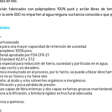
dos en hilo.
tán fabricados con polipropileno 100% puré y están libres de ten
de la serie SDC no imparten al agua ninguna sustancia conocida o que 
cios:
"
ermofusionado
 para una mayor capacidad de retención de suciedad
propileno 100% puro.
erial aprobado por FDA CFR 21
 Standard 42,61 y 372
es especial para reducción de tierra, suciedad y partículas en el agua.
bajo costo y es duradero.
ico involucrado en el proceso, por lo tanto, se puede utilizar direct
tro no es tóxico y no tiene olor.
oho, al ácido y a los solventes orgánicos e inorgánicos.
filtración y poca pérdida de presión.
finas capas de fibra internas y dos capas externas gruesas manteniendo 
ia a la filtración, y brinda la rigidez estructural adecuada.
ncia a químicos.
s.