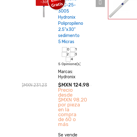
-30%
-45%
SDC-25-
y Ca
ucho
3005
Acti
nix
Hydronix
ECS
ropileno
Polipropileno
ECO
x 40"
2.5"x30"
Dise
mentos
sedimento
Com
ra
5 Micras
22 Op
ione(s)
5 Opinione(s)
Marc
Eco
s:
Marcas:
nix
Hydronix
$MX
N 161.86
$MXN 124.98
$MXN 231.23
$MXN 178.55
io
Precio
Se v
de
desde
desd
 115.61
$MXN 98.20
pieza
por pieza
piez
a
en la
pra
compra
−
00 o
de 60 o
A
más
c
ende
Se vende