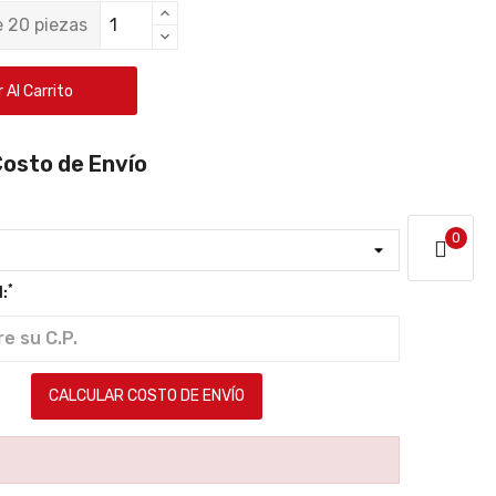
 20 piezas
 Al Carrito
Costo de Envío
0
*
:
CALCULAR COSTO DE ENVÍO