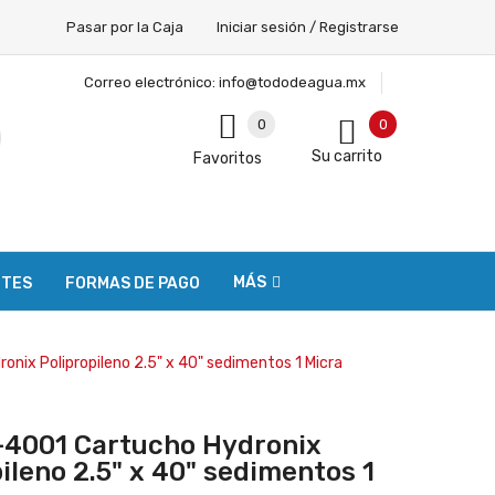
Pasar por la Caja
Iniciar sesión / Registrarse
Correo electrónico:
info@tododeagua.mx
0
0
Su carrito
Favoritos
MÁS
NTES
FORMAS DE PAGO
ix Polipropileno 2.5" x 40" sedimentos 1 Micra
4001 Cartucho Hydronix
ileno 2.5" x 40" sedimentos 1