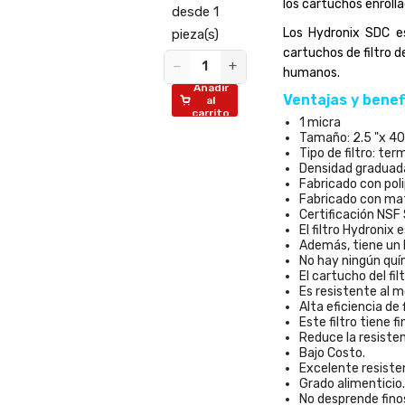
los cartuchos enrolla
0 o
desde 1
Los Hydronix SDC es
pieza(s)
cartuchos de filtro 
ende
−
+
humanos.
e 20
Añadir
Ventajas y benefi
(s)
al
carrito
1 micra
vende
de 20
Tamaño: 2.5 "x 40
Tipo de filtro: t
+
Densidad graduada
ñadir
Fabricado con poli
al
Fabricado con mat
rrito
Certificación NSF
El filtro Hydronix 
Además, tiene un 
No hay ningún quím
El cartucho del fil
Es resistente al m
Alta eficiencia de 
Este filtro tiene 
Reduce la resistenc
Bajo Costo.
Excelente resiste
Grado alimenticio.
No desprende fino