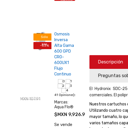
ucho
25-
Osmosis
nix
Sólo
Inversa
ropileno
por
Alta Gama
-53%
20"
600 GPD
Internet
mentos
CRO-
cras
Descripción
600UX1
Flujo
Continuo
Preguntas sob
ione(s)
CARTUCHOS HYDR
s:
El Hydronix SDC-25-
nix
comerciales. El poli
41 Opinione(s)
N 75.53
$MXN 107.91
Marcas:
io
Nuestros cartuchos d
Aqua Flo®
de
Utilizando cuatro ca
 59.35
$MXN 9,926.92
$MXN 21,121.10
pieza
mayor tamaño, lo que
a
varios tamaños capa 
Se vende
pra