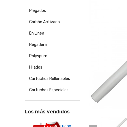
Plegados
Carbón Activado
En Linea
Regadera
Polyspum
Hilados
Cartuchos Rellenables
Cartuchos Especiales
Los más vendidos
25-
Cartucho
Suav