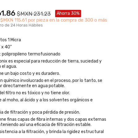
1.86
$MXN 231.23
Ahorra 30%
e
$MXN 115.61 por pieza en la compra de 300 o más
ro de 24 Horas Hábiles
os 1 Micra
 x 40"
ro: polipropileno termofusionado
ronix es especial para reducción de tierra, suciedad y
 el agua.
e un bajo costo y es duradero.
n químico involucrado en el proceso, por lo tanto, se
ar directamente en agua potable.
el filtro no es tóxico y no tiene olor.
e al moho, al ácido y a los solventes orgánicos e
ia de filtración y poca pérdida de presión.
tiene finas capas de fibra internas y dos capas externas
eniendo así una eficacia de filtración estable.
istencia a la filtración, y brinda la rigidez estructural