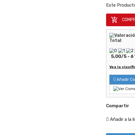
e 1
Este Producto
a(s)

COMPR
+
ñadir
al
arrito
Total
:
5,00
/
5
-
6
Vea la clasif
Añadir Co
Compartir
Añadir a la 