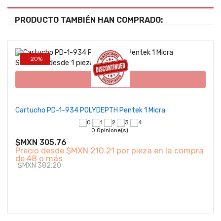
PRODUCTO TAMBIÉN HAN COMPRADO:
-20%
Se vende desde 1 pieza(s)
Se v
Agotado
Cartucho PD-1-934 POLYDEPTH Pentek 1 Micra
Llav
0 Opinione(s)
$MXN 305.76
$MX
Precio desde
$MXN 210.21 por pieza en la compra
de 48 o más
$MXN 382.20