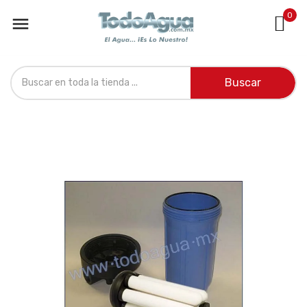
0

Buscar