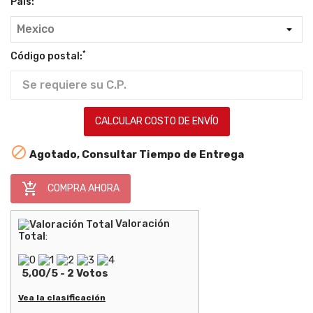
País:
*
Código postal:
CALCULAR COSTO DE ENVÍO

Agotado, Consultar Tiempo de Entrega

COMPRA AHORA
Valoración
Total
:
5,00
/
5
-
2
Votos
Vea la clasificación