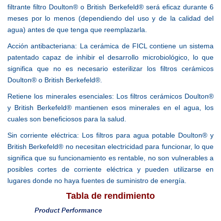
filtrante
filtro Doulton® o British Berkefeld® será eficaz durante
6
meses por lo menos (dependiendo del uso y de la
calidad del
agua) antes de que tenga que reemplazarla.
Acción antibacteriana:
La cerámica de FICL contiene un sistema
patentado
capaz de inhibir el desarrollo microbiológico, lo que
significa que no es necesario esterilizar los filtros
cerámicos
Doulton® o British Berkefeld®.
Retiene los minerales esenciales:
Los filtros cerámicos Doulton®
y British Berkefeld®
mantienen esos minerales en el agua, los
cuales son
beneficiosos para la salud.
Sin corriente eléctrica:
Los filtros para agua potable Doulton® y
British
Berkefeld® no necesitan electricidad para funcionar,
lo que
significa que su funcionamiento es rentable,
no son vulnerables a
posibles cortes de corriente
eléctrica y pueden utilizarse en
lugares donde no haya
fuentes de suministro de energía.
Tabla de rendimiento