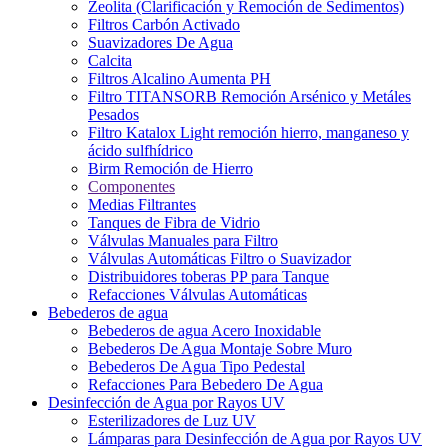
Zeolita (Clarificación y Remoción de Sedimentos)
Filtros Carbón Activado
Suavizadores De Agua
Calcita
Filtros Alcalino Aumenta PH
Filtro TITANSORB Remoción Arsénico y Metáles
Pesados
Filtro Katalox Light remoción hierro, manganeso y
ácido sulfhídrico
Birm Remoción de Hierro
Componentes
Medias Filtrantes
Tanques de Fibra de Vidrio
Válvulas Manuales para Filtro
Válvulas Automáticas Filtro o Suavizador
Distribuidores toberas PP para Tanque
Refacciones Válvulas Automáticas
Bebederos de agua
Bebederos de agua Acero Inoxidable
Bebederos De Agua Montaje Sobre Muro
Bebederos De Agua Tipo Pedestal
Refacciones Para Bebedero De Agua
Desinfección de Agua por Rayos UV
Esterilizadores de Luz UV
Lámparas para Desinfección de Agua por Rayos UV