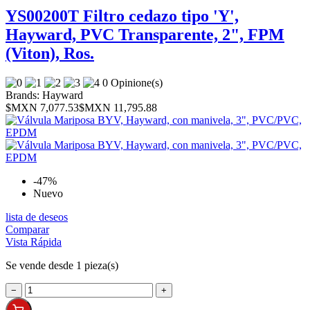
YS00200T Filtro cedazo tipo 'Y',
Hayward, PVC Transparente, 2", FPM
(Viton), Ros.
0 Opinione(s)
Brands:
Hayward
$MXN 7,077.53
$MXN 11,795.88
-47%
Nuevo
lista de deseos
Comparar
Vista Rápida
Se vende desde 1 pieza(s)
−
+