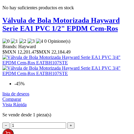
No hay suficientes productos en stock
Válvula de Bola Motorizada Hayward
Serie EA1 PVC 1/2" EPDM Cem-Ros
0 Opinione(s)
Brands:
Hayward
$MXN 12,201.47
$MXN 22,184.49
-45%
lista de deseos
Comparar
Vista Rápida
Se vende desde 1 pieza(s)
−
+