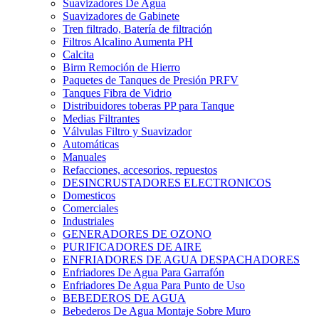
Suavizadores De Agua
Suavizadores de Gabinete
Tren filtrado, Batería de filtración
Filtros Alcalino Aumenta PH
Calcita
Birm Remoción de Hierro
Paquetes de Tanques de Presión PRFV
Tanques Fibra de Vidrio
Distribuidores toberas PP para Tanque
Medias Filtrantes
Válvulas Filtro y Suavizador
Automáticas
Manuales
Refacciones, accesorios, repuestos
DESINCRUSTADORES ELECTRONICOS
Domesticos
Comerciales
Industriales
GENERADORES DE OZONO
PURIFICADORES DE AIRE
ENFRIADORES DE AGUA DESPACHADORES
Enfriadores De Agua Para Garrafón
Enfriadores De Agua Para Punto de Uso
BEBEDEROS DE AGUA
Bebederos De Agua Montaje Sobre Muro