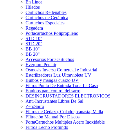
En Linea
Hilados
Cartuchos Rellenables
Cartuchos de Cerámica
Cartuchos Especiales
Regadera
Portacartuchos Polipropileno
STD 10"
STD 20"
BB 10"
BB 20"
Accesorios Portacartuchos
Everpure Pentair
Osmosis Inversa Comercial e Industrial
Esterilizadores Luz Ultravioleta UV
Bulbos y mangas cuarzo UV
Filtros Punto De Entrada Toda La Casa
Equipos para control del sarro
DESINCRUSTADORES ELECTRONICOS
Anti-Incrustantes Libres De Sal
ZeroSarro
Filtros de Cedazo, Colador, canasta, Malla
FIltración Manual Por Discos
PortaCartuchos Multiples Acero Inoxidable
Filtros Lecho Profundo