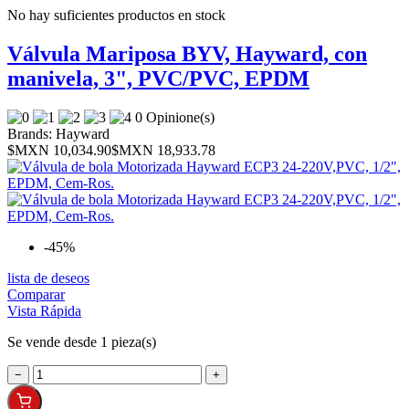
No hay suficientes productos en stock
Válvula Mariposa BYV, Hayward, con
manivela, 3", PVC/PVC, EPDM
0 Opinione(s)
Brands:
Hayward
$MXN 10,034.90
$MXN 18,933.78
-45%
lista de deseos
Comparar
Vista Rápida
Se vende desde 1 pieza(s)
−
+