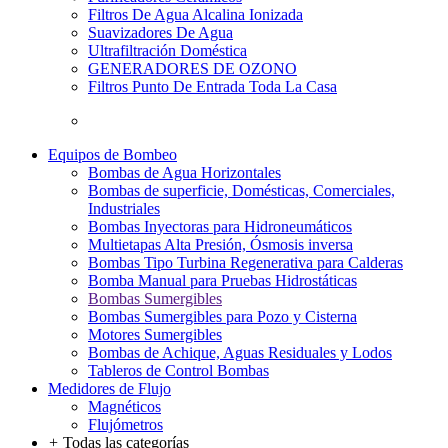
Filtros De Agua Alcalina Ionizada
Suavizadores De Agua
Ultrafiltración Doméstica
GENERADORES DE OZONO
Filtros Punto De Entrada Toda La Casa
Equipos de Bombeo
Bombas de Agua Horizontales
Bombas de superficie, Domésticas, Comerciales,
Industriales
Bombas Inyectoras para Hidroneumáticos
Multietapas Alta Presión, Ósmosis inversa
Bombas Tipo Turbina Regenerativa para Calderas
Bomba Manual para Pruebas Hidrostáticas
Bombas Sumergibles
Bombas Sumergibles para Pozo y Cisterna
Motores Sumergibles
Bombas de Achique, Aguas Residuales y Lodos
Tableros de Control Bombas
Medidores de Flujo
Magnéticos
Flujómetros
+
Todas las categorías