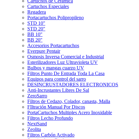
Cartuchos de Cerámica
Cartuchos Especiales
Regadera
Portacartuchos Polipropileno
STD 10"
STD 20"
BB 10"
BB 20"
Accesorios Portacartuchos
Everpure Pentair
Osmosis Inversa Comercial e Industrial
Esterilizadores Luz Ultravioleta UV
Bulbos y mangas cuarzo UV
Filtros Punto De Entrada Toda La Casa
Equipos para control del sarro
DESINCRUSTADORES ELECTRONICOS
Anti-Incrustantes Libres De Sal
ZeroSarro
Filtros de Cedazo, Colador, canasta, Malla
FIltración Manual Por Discos
PortaCartuchos Multiples Acero Inoxidable
Filtros Lecho Profundo
NextSand
Zeolita
Filtros Carbón Activado