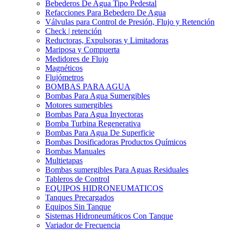
Bebederos De Agua Tipo Pedestal
Refacciones Para Bebedero De Agua
Válvulas para Control de Presión, Flujo y Retención
Check | retención
Reductoras, Expulsoras y Limitadoras
Mariposa y Compuerta
Medidores de Flujo
Magnéticos
Flujómetros
BOMBAS PARA AGUA
Bombas Para Agua Sumergibles
Motores sumergibles
Bombas Para Agua Inyectoras
Bomba Turbina Regenerativa
Bombas Para Agua De Superficie
Bombas Dosificadoras Productos Químicos
Bombas Manuales
Multietapas
Bombas sumergibles Para Aguas Residuales
Tableros de Control
EQUIPOS HIDRONEUMATICOS
Tanques Precargados
Equipos Sin Tanque
Sistemas Hidroneumáticos Con Tanque
Variador de Frecuencia