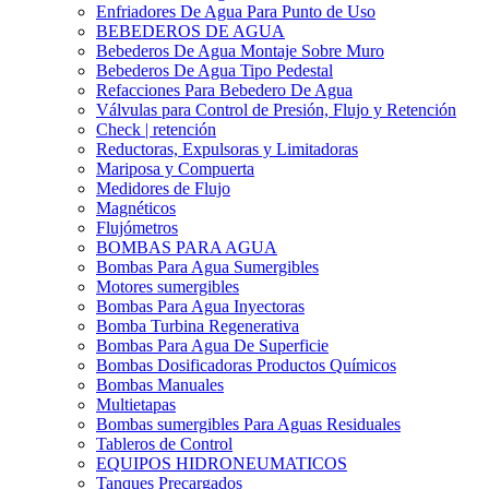
Enfriadores De Agua Para Punto de Uso
BEBEDEROS DE AGUA
Bebederos De Agua Montaje Sobre Muro
Bebederos De Agua Tipo Pedestal
Refacciones Para Bebedero De Agua
Válvulas para Control de Presión, Flujo y Retención
Check | retención
Reductoras, Expulsoras y Limitadoras
Mariposa y Compuerta
Medidores de Flujo
Magnéticos
Flujómetros
BOMBAS PARA AGUA
Bombas Para Agua Sumergibles
Motores sumergibles
Bombas Para Agua Inyectoras
Bomba Turbina Regenerativa
Bombas Para Agua De Superficie
Bombas Dosificadoras Productos Químicos
Bombas Manuales
Multietapas
Bombas sumergibles Para Aguas Residuales
Tableros de Control
EQUIPOS HIDRONEUMATICOS
Tanques Precargados