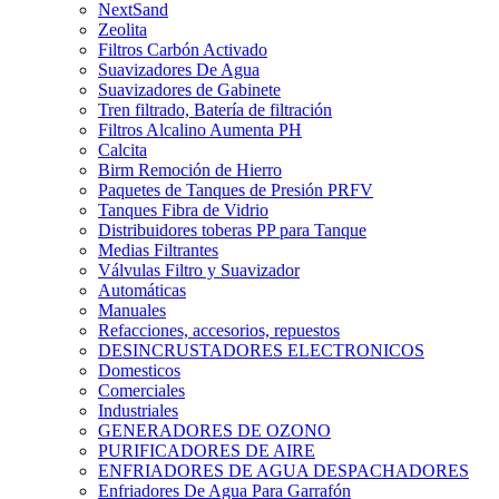
NextSand
Zeolita
Filtros Carbón Activado
Suavizadores De Agua
Suavizadores de Gabinete
Tren filtrado, Batería de filtración
Filtros Alcalino Aumenta PH
Calcita
Birm Remoción de Hierro
Paquetes de Tanques de Presión PRFV
Tanques Fibra de Vidrio
Distribuidores toberas PP para Tanque
Medias Filtrantes
Válvulas Filtro y Suavizador
Automáticas
Manuales
Refacciones, accesorios, repuestos
DESINCRUSTADORES ELECTRONICOS
Domesticos
Comerciales
Industriales
GENERADORES DE OZONO
PURIFICADORES DE AIRE
ENFRIADORES DE AGUA DESPACHADORES
Enfriadores De Agua Para Garrafón