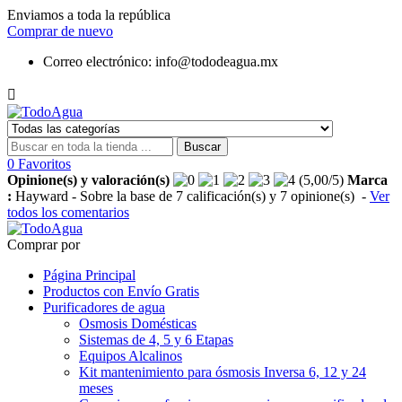
Enviamos a toda la república
Comprar de nuevo
Correo electrónico:
info@tododeagua.mx

Buscar
0
Favoritos
Opinione(s) y valoración(s)
(
5,00
/
5
)
Marca
:
Hayward
- Sobre la base de
7
calificación(s) y
7
opinione(s)
-
Ver
todos los comentarios
Comprar por
Página Principal
Productos con Envío Gratis
Purificadores de agua
Osmosis Domésticas
Sistemas de 4, 5 y 6 Etapas
Equipos Alcalinos
Kit mantenimiento para ósmosis Inversa 6, 12 y 24
meses