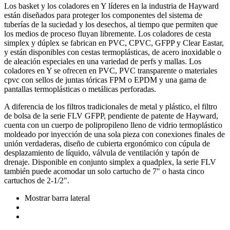
Los basket y los coladores en Y líderes en la industria de Hayward
están diseñados para proteger los componentes del sistema de
tuberías de la suciedad y los desechos, al tiempo que permiten que
los medios de proceso fluyan libremente. Los coladores de cesta
simplex y dúplex se fabrican en PVC, CPVC, GFPP y Clear Eastar,
y están disponibles con cestas termoplásticas, de acero inoxidable o
de aleación especiales en una variedad de perfs y mallas. Los
coladores en Y se ofrecen en PVC, PVC transparente o materiales
cpvc con sellos de juntas tóricas FPM o EPDM y una gama de
pantallas termoplásticas o metálicas perforadas.
A diferencia de los filtros tradicionales de metal y plástico, el filtro
de bolsa de la serie FLV GFPP, pendiente de patente de Hayward,
cuenta con un cuerpo de polipropileno lleno de vidrio termoplástico
moldeado por inyección de una sola pieza con conexiones finales de
unión verdaderas, diseño de cubierta ergonómico con cúpula de
desplazamiento de líquido, válvula de ventilación y tapón de
drenaje. Disponible en conjunto simplex a quadplex, la serie FLV
también puede acomodar un solo cartucho de 7" o hasta cinco
cartuchos de 2-1/2".
Mostrar barra lateral