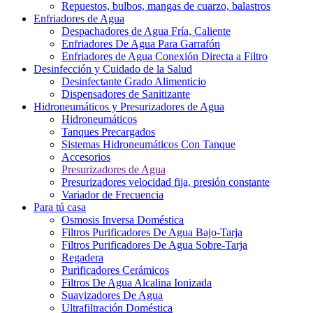
Repuestos, bulbos, mangas de cuarzo, balastros
Enfriadores de Agua
Despachadores de Agua Fría, Caliente
Enfriadores De Agua Para Garrafón
Enfriadores de Agua Conexión Directa a Filtro
Desinfección y Cuidado de la Salud
Desinfectante Grado Alimenticio
Dispensadores de Sanitizante
Hidroneumáticos y Presurizadores de Agua
Hidroneumáticos
Tanques Precargados
Sistemas Hidroneumáticos Con Tanque
Accesorios
Presurizadores de Agua
Presurizadores velocidad fija, presión constante
Variador de Frecuencia
Para tú casa
Osmosis Inversa Doméstica
Filtros Purificadores De Agua Bajo-Tarja
Filtros Purificadores De Agua Sobre-Tarja
Regadera
Purificadores Cerámicos
Filtros De Agua Alcalina Ionizada
Suavizadores De Agua
Ultrafiltración Doméstica