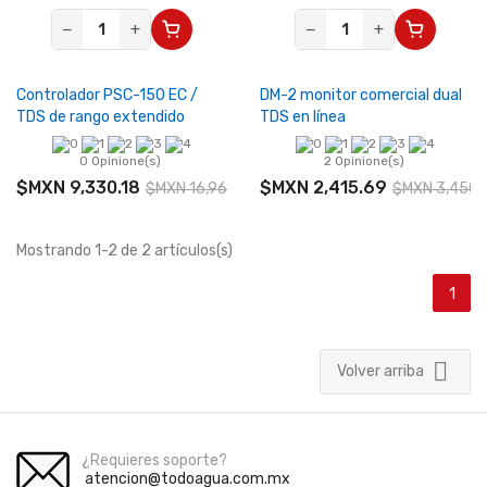
−
+
−
+
Controlador PSC-150 EC /
DM-2 monitor comercial dual
TDS de rango extendido
TDS en línea
0 Opinione(s)
2 Opinione(s)
$MXN 9,330.18
$MXN 2,415.69
$MXN 16,963.96
$MXN 3,450.
Mostrando 1-2 de 2 artículos(s)
1

Volver arriba
¿Requieres soporte?
atencion@todoagua.com.mx