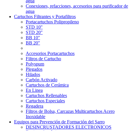
agua
Conexiones, refacciones, accesorios para purificador de
agua
Cartuchos Filtrantes y Portafiltros
Portacartuchos Polipropileno
STD 10"
STD 20"
BB 10"
BB 20"
Accesorios Portacartuchos
Filtros de Cartucho
Polyspum
Plegados
Hilados
Carbón Activado
Cartuchos de Cerámica
En Linea
Cartuchos Rellenables
Cartuchos Especiales
Regadera
Filtros de Bolsa, Carcazas Multicartuchos Acero
Inoxidable
Equipos para Prevención de Formación del Sarro
DESINCRUSTADORES ELECTRONICOS