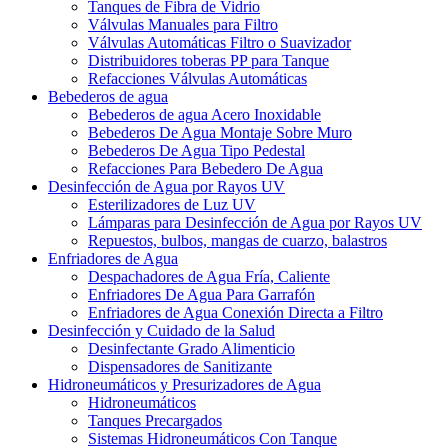
Tanques de Fibra de Vidrio
Válvulas Manuales para Filtro
Válvulas Automáticas Filtro o Suavizador
Distribuidores toberas PP para Tanque
Refacciones Válvulas Automáticas
Bebederos de agua
Bebederos de agua Acero Inoxidable
Bebederos De Agua Montaje Sobre Muro
Bebederos De Agua Tipo Pedestal
Refacciones Para Bebedero De Agua
Desinfección de Agua por Rayos UV
Esterilizadores de Luz UV
Lámparas para Desinfección de Agua por Rayos UV
Repuestos, bulbos, mangas de cuarzo, balastros
Enfriadores de Agua
Despachadores de Agua Fría, Caliente
Enfriadores De Agua Para Garrafón
Enfriadores de Agua Conexión Directa a Filtro
Desinfección y Cuidado de la Salud
Desinfectante Grado Alimenticio
Dispensadores de Sanitizante
Hidroneumáticos y Presurizadores de Agua
Hidroneumáticos
Tanques Precargados
Sistemas Hidroneumáticos Con Tanque