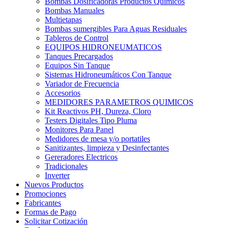
Bombas Dosificadoras Productos Químicos
Bombas Manuales
Multietapas
Bombas sumergibles Para Aguas Residuales
Tableros de Control
EQUIPOS HIDRONEUMATICOS
Tanques Precargados
Equipos Sin Tanque
Sistemas Hidroneumáticos Con Tanque
Variador de Frecuencia
Accesorios
MEDIDORES PARAMETROS QUIMICOS
Kit Reactivos PH, Dureza, Cloro
Testers Digitales Tipo Pluma
Monitores Para Panel
Medidores de mesa y/o portatiles
Sanitizantes, limpieza y Desinfectantes
Gereradores Electricos
Tradicionales
Inverter
Nuevos Productos
Promociones
Fabricantes
Formas de Pago
Solicitar Cotización