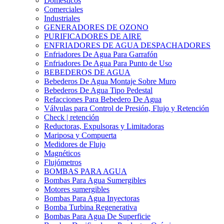
Domesticos
Comerciales
Industriales
GENERADORES DE OZONO
PURIFICADORES DE AIRE
ENFRIADORES DE AGUA DESPACHADORES
Enfriadores De Agua Para Garrafón
Enfriadores De Agua Para Punto de Uso
BEBEDEROS DE AGUA
Bebederos De Agua Montaje Sobre Muro
Bebederos De Agua Tipo Pedestal
Refacciones Para Bebedero De Agua
Válvulas para Control de Presión, Flujo y Retención
Check | retención
Reductoras, Expulsoras y Limitadoras
Mariposa y Compuerta
Medidores de Flujo
Magnéticos
Flujómetros
BOMBAS PARA AGUA
Bombas Para Agua Sumergibles
Motores sumergibles
Bombas Para Agua Inyectoras
Bomba Turbina Regenerativa
Bombas Para Agua De Superficie