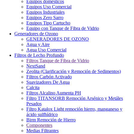
Equipos domésticos
Equipos Uso Comercial
Equipos Industriales
Equipos Zero Sarro
Equipos Tipo Cartucho
Equipo con Tanque de Fibra de Vidrio
Generadores de Ozono
GENERADORES DE OZONO
Agua y Aire
Agua Uso Comercial
Filtros de Lecho Profundo
Filtros Tanque de Fibra de Vidrio
NextSand
Zeolita (Clarificación y Remoción de Sedimentos)
Filtros Carbón Activado
Suavizadores De Agua
Calcita
Filtros Alcalino Aumenta PH
Filtro TITANSORB Remoción Arsénico y Metáles
Pesados
Filtro Katalox Light remoción hierro, manganeso y
ácido sulfhídrico
Birm Remoción de Hierro
Componentes
Medias Filtrantes