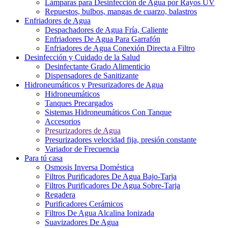
Lámparas para Desinfección de Agua por Rayos UV
Repuestos, bulbos, mangas de cuarzo, balastros
Enfriadores de Agua
Despachadores de Agua Fría, Caliente
Enfriadores De Agua Para Garrafón
Enfriadores de Agua Conexión Directa a Filtro
Desinfección y Cuidado de la Salud
Desinfectante Grado Alimenticio
Dispensadores de Sanitizante
Hidroneumáticos y Presurizadores de Agua
Hidroneumáticos
Tanques Precargados
Sistemas Hidroneumáticos Con Tanque
Accesorios
Presurizadores de Agua
Presurizadores velocidad fija, presión constante
Variador de Frecuencia
Para tú casa
Osmosis Inversa Doméstica
Filtros Purificadores De Agua Bajo-Tarja
Filtros Purificadores De Agua Sobre-Tarja
Regadera
Purificadores Cerámicos
Filtros De Agua Alcalina Ionizada
Suavizadores De Agua