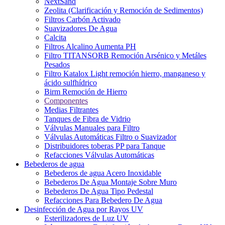
NextSand
Zeolita (Clarificación y Remoción de Sedimentos)
Filtros Carbón Activado
Suavizadores De Agua
Calcita
Filtros Alcalino Aumenta PH
Filtro TITANSORB Remoción Arsénico y Metáles
Pesados
Filtro Katalox Light remoción hierro, manganeso y
ácido sulfhídrico
Birm Remoción de Hierro
Componentes
Medias Filtrantes
Tanques de Fibra de Vidrio
Válvulas Manuales para Filtro
Válvulas Automáticas Filtro o Suavizador
Distribuidores toberas PP para Tanque
Refacciones Válvulas Automáticas
Bebederos de agua
Bebederos de agua Acero Inoxidable
Bebederos De Agua Montaje Sobre Muro
Bebederos De Agua Tipo Pedestal
Refacciones Para Bebedero De Agua
Desinfección de Agua por Rayos UV
Esterilizadores de Luz UV