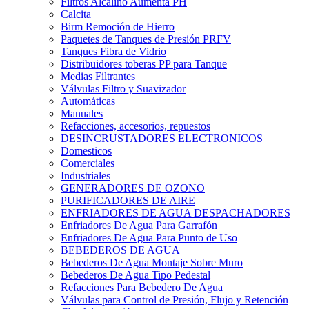
Filtros Alcalino Aumenta PH
Calcita
Birm Remoción de Hierro
Paquetes de Tanques de Presión PRFV
Tanques Fibra de Vidrio
Distribuidores toberas PP para Tanque
Medias Filtrantes
Válvulas Filtro y Suavizador
Automáticas
Manuales
Refacciones, accesorios, repuestos
DESINCRUSTADORES ELECTRONICOS
Domesticos
Comerciales
Industriales
GENERADORES DE OZONO
PURIFICADORES DE AIRE
ENFRIADORES DE AGUA DESPACHADORES
Enfriadores De Agua Para Garrafón
Enfriadores De Agua Para Punto de Uso
BEBEDEROS DE AGUA
Bebederos De Agua Montaje Sobre Muro
Bebederos De Agua Tipo Pedestal
Refacciones Para Bebedero De Agua
Válvulas para Control de Presión, Flujo y Retención