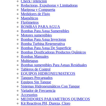
Check | retención
Reductoras, Expulsoras y Limitadoras
Mariposa y Compuerta
Medidores de Flujo
Magnéticos
Flujómetros
BOMBAS PARA AGUA
Bombas Para Agua Sumergibles
Motores sumergibles
Bombas Para Agua Inyectoras
Bomba Turbina Regenerativa
Bombas Para Agua De Superficie
Bombas Dosificadoras Productos Químicos
Bombas Manuales
Multietapas
Bombas sumergibles Para Aguas Residuales
Tableros de Control
EQUIPOS HIDRONEUMATICOS
Tanques Precargados
Equipos Sin Tanque
Sistemas Hidroneumáticos Con Tanque
Variador de Frecuencia
Accesorios
MEDIDORES PARAMETROS QUIMICOS
Kit Reactivos PH, Dureza, Cloro