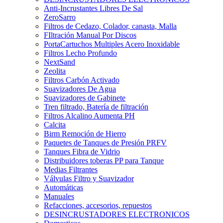
Anti-Incrustantes Libres De Sal
ZeroSarro
Filtros de Cedazo, Colador, canasta, Malla
FIltración Manual Por Discos
PortaCartuchos Multiples Acero Inoxidable
Filtros Lecho Profundo
NextSand
Zeolita
Filtros Carbón Activado
Suavizadores De Agua
Suavizadores de Gabinete
Tren filtrado, Batería de filtración
Filtros Alcalino Aumenta PH
Calcita
Birm Remoción de Hierro
Paquetes de Tanques de Presión PRFV
Tanques Fibra de Vidrio
Distribuidores toberas PP para Tanque
Medias Filtrantes
Válvulas Filtro y Suavizador
Automáticas
Manuales
Refacciones, accesorios, repuestos
DESINCRUSTADORES ELECTRONICOS