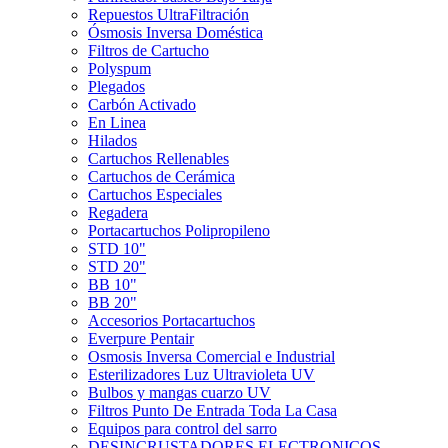
Repuestos UltraFiltración
Ósmosis Inversa Doméstica
Filtros de Cartucho
Polyspum
Plegados
Carbón Activado
En Linea
Hilados
Cartuchos Rellenables
Cartuchos de Cerámica
Cartuchos Especiales
Regadera
Portacartuchos Polipropileno
STD 10"
STD 20"
BB 10"
BB 20"
Accesorios Portacartuchos
Everpure Pentair
Osmosis Inversa Comercial e Industrial
Esterilizadores Luz Ultravioleta UV
Bulbos y mangas cuarzo UV
Filtros Punto De Entrada Toda La Casa
Equipos para control del sarro
DESINCRUSTADORES ELECTRONICOS