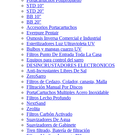
Portacartuchos Polipropileno
STD 10"
STD 20"
BB 10"
BB 20"
Accesorios Portacartuchos
Everpure Pentair
Osmosis Inversa Comercial e Industrial
Esterilizadores Luz Ultravioleta UV
Bulbos y mangas cuarzo UV
Filtros Punto De Entrada Toda La Casa
Equipos para control del sarro
DESINCRUSTADORES ELECTRONICOS
Anti-Incrustantes Libres De Sal
ZeroSarro
Filtros de Cedazo, Colador, canasta, Malla
FIltración Manual Por Discos
PortaCartuchos Multiples Acero Inoxidable
Filtros Lecho Profundo
NextSand
Zeolita
Filtros Carbón Activado
Suavizadores De Agua
Suavizadores de Gabinete
Tren filtrado, Batería de filtración