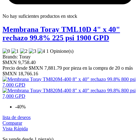
No hay suficientes productos en stock
Membrana Toray TML10D 4" x 40"
rechazo 99.8% 225 psi 1900 GPD
1 Opinione(s)
Brands:
Toray
$MXN 9,758.40
Precio desde
$MXN 7,881.79 por pieza en la compra de 20 o más
$MXN 18,766.16
-40%
lista de deseos
Comparar
Vista Rápida
Se vende desde 1 pieza(s)