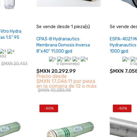
−
+
−
Se vende desde 1 pieza(s)
Se vende des
do
iltro Hydra
as 1.5" 95
Añadir al carrito
Añad
CPA3-8 Hydranautics
ESPA-4021 M
Membrana Osmosis Inversa
Hydranautics 
8"x40" 11,000 gpd
1000 gpd
e(s)
$MXN 20,455.24
0 Opinione(s)
0 O
$MXN 20,292.99
$MXN 7,058
Precio desde
$MXN 17,046.11 por pieza
en la compra de 12 o más
$MXN 40,585.98
-50%
-50%