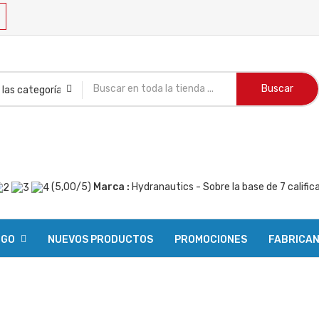
Buscar
(
5,00
/
5
)
Marca :
Hydranautics
- Sobre la base de
7
calific
OGO
NUEVOS PRODUCTOS
PROMOCIONES
FABRICA