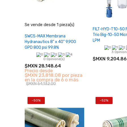
−
+
Se vende desde 1 pieza(s)
Agota
FILT-HYD-T10-50 F
Trio Big-10-50 Micr
Añadir al carrito
SWC5-MAX Membrana
LPM
Hydranautics 8" x 40" 9,900
GPD 800 psi 99.8%
3 Opinion
$MXN 9,204.86
0 Opinione(s)
$MXN 28,148.64
Precio desde
$MXN 23,818.08 por pieza
en la compra de 6 o más
$MXN 54,132.00
-50%
-52%