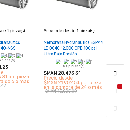
+
−
+
de 1 pieza(s)
Se vende desde 1 pieza(s)
ir al carrito
Añadir al carrito
dranautics
Membrana Hydranautics ESPA4
040-NSS
LD 8040 12,000 GPD 100 psi
Ultra Baja Presión
pinione(s)
0 Opinione(s)
4.23
de
$MXN 28,473.31
.81 por pieza
Precio desde
ra de 6 o más
$MXN 21,902.54 por pieza
.47
en la compra de 24 o más
0
$MXN 43,805.09