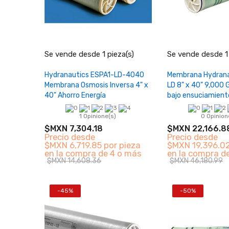
−
+
−
Se vende desde 1 pieza(s)
Se vende desde 1 
Añadir al carrito
Añadir al 
Hydranautics ESPA1-LD-4040
Membrana Hydran
Membrana Osmosis Inversa 4" x
LD 8" x 40" 9,000 
40" Ahorro Energía
bajo ensuciamient
1 Opinione(s)
0 Opinion
$MXN 7,304.18
$MXN 22,166.8
Precio desde
Precio desde
$MXN 6,719.85 por pieza
$MXN 19,396.02
en la compra de 4 o más
en la compra d
$MXN 14,608.36
$MXN 46,180.99
-45%
-50%