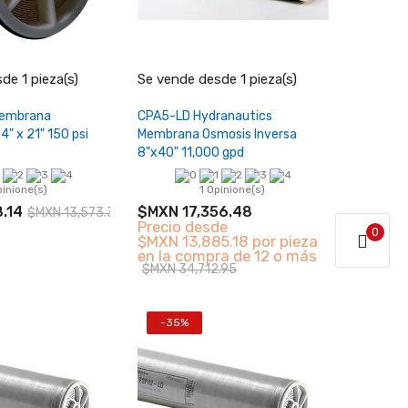
+
−
+
de 1 pieza(s)
Se vende desde 1 pieza(s)
ir al carrito
Añadir al carrito
embrana
CPA5-LD Hydranautics
4" x 21" 150 psi
Membrana Osmosis Inversa
8"x40" 11,000 gpd
pinione(s)
1 Opinione(s)
.14
$MXN 17,356.48
$MXN 13,573.34
Precio desde
0
$MXN 13,885.18 por pieza
en la compra de 12 o más
$MXN 34,712.95
-35%