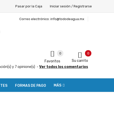
Pasar por la Caja
Iniciar sesión / Registrarse
Correo electrónico:
info@tododeagua.mx
0
0
Su carrito
Favoritos
ación(s) y
7
opinione(s)
-
Ver todos los comentarios
MÁS
NTES
FORMAS DE PAGO