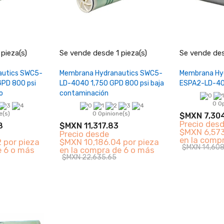
+
−
+
−
pieza(s)
Se vende desde 1 pieza(s)
Se vende des
carrito
Añadir al carrito
Añad
autics SWC5-
Membrana Hydranautics SWC5-
Membrana Hy
GPD 800 psi
LD-4040 1,750 GPD 800 psi baja
ESPA2-LD-4
o
contaminación
0 O
e(s)
0 Opinione(s)
$MXN 7,30
Precio des
8
$MXN 11,317.83
$MXN 6,573
Precio desde
en la comp
 por pieza
$MXN 10,186.04 por pieza
$MXN 14,608
e 6 o más
en la compra de 6 o más
$MXN 22,635.65