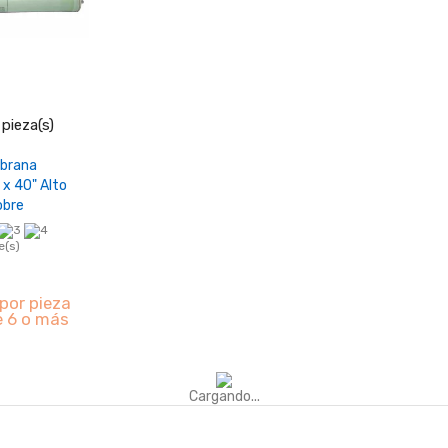
+
pieza(s)
carrito
brana
 x 40" Alto
obre
e(s)
por pieza
e 6 o más
Cargando...