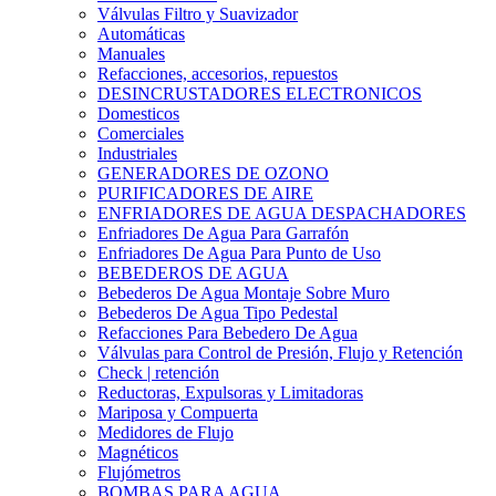
Válvulas Filtro y Suavizador
Automáticas
Manuales
Refacciones, accesorios, repuestos
DESINCRUSTADORES ELECTRONICOS
Domesticos
Comerciales
Industriales
GENERADORES DE OZONO
PURIFICADORES DE AIRE
ENFRIADORES DE AGUA DESPACHADORES
Enfriadores De Agua Para Garrafón
Enfriadores De Agua Para Punto de Uso
BEBEDEROS DE AGUA
Bebederos De Agua Montaje Sobre Muro
Bebederos De Agua Tipo Pedestal
Refacciones Para Bebedero De Agua
Válvulas para Control de Presión, Flujo y Retención
Check | retención
Reductoras, Expulsoras y Limitadoras
Mariposa y Compuerta
Medidores de Flujo
Magnéticos
Flujómetros
BOMBAS PARA AGUA