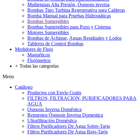
Multietapas Alta Presión, Ósmosis inversa
Bombas Tipo Turbina Regenerativa para Calderas
Bomba Manual para Pruebas Hidrostáticas
Bombas Sumergibles
Bombas Sumergibles para Pozo y Cisterna
Motores Sumergibles
Bombas de Achique, Aguas Residuales y Lodos
Tableros de Control Bombas
Medidores de Flujo
Magnéticos
Flujómetros
+
Todas las categorías
Menu
Catálogo
Productos con Envío Gratis
FILTROS, FILTRACION, PURIFICADORES PARA
AGUA
Osmosis Inversa Doméstica
Repuestos Ósmosis Inversa Domestica
Ultrafiltración Doméstica
Filtros Purificadores De Agua Sobre-Tarja
Filtros Purificadores De Agua Bajo-Tarja