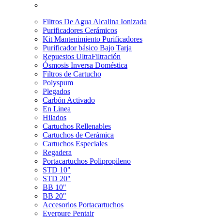
Filtros De Agua Alcalina Ionizada
Purificadores Cerámicos
Kit Mantenimiento Purificadores
Purificador básico Bajo Tarja
Repuestos UltraFiltración
Ósmosis Inversa Doméstica
Filtros de Cartucho
Polyspum
Plegados
Carbón Activado
En Linea
Hilados
Cartuchos Rellenables
Cartuchos de Cerámica
Cartuchos Especiales
Regadera
Portacartuchos Polipropileno
STD 10"
STD 20"
BB 10"
BB 20"
Accesorios Portacartuchos
Everpure Pentair