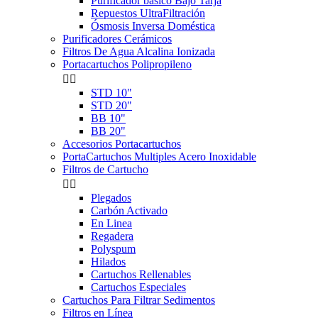
Purificador básico Bajo Tarja
Repuestos UltraFiltración
Ósmosis Inversa Doméstica
Purificadores Cerámicos
Filtros De Agua Alcalina Ionizada
Portacartuchos Polipropileno


STD 10"
STD 20"
BB 10"
BB 20"
Accesorios Portacartuchos
PortaCartuchos Multiples Acero Inoxidable
Filtros de Cartucho


Plegados
Carbón Activado
En Linea
Regadera
Polyspum
Hilados
Cartuchos Rellenables
Cartuchos Especiales
Cartuchos Para Filtrar Sedimentos
Filtros en Línea