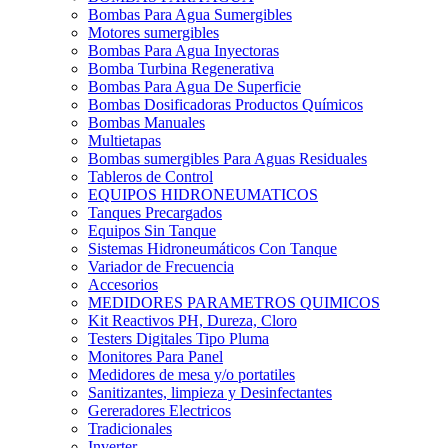
Bombas Para Agua Sumergibles
Motores sumergibles
Bombas Para Agua Inyectoras
Bomba Turbina Regenerativa
Bombas Para Agua De Superficie
Bombas Dosificadoras Productos Químicos
Bombas Manuales
Multietapas
Bombas sumergibles Para Aguas Residuales
Tableros de Control
EQUIPOS HIDRONEUMATICOS
Tanques Precargados
Equipos Sin Tanque
Sistemas Hidroneumáticos Con Tanque
Variador de Frecuencia
Accesorios
MEDIDORES PARAMETROS QUIMICOS
Kit Reactivos PH, Dureza, Cloro
Testers Digitales Tipo Pluma
Monitores Para Panel
Medidores de mesa y/o portatiles
Sanitizantes, limpieza y Desinfectantes
Gereradores Electricos
Tradicionales
Inverter