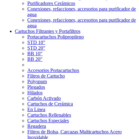
Purificadores Cerámicos
Conexiones, refacciones, accesorios para purificador de
agua
Conexiones, refacciones, accesorios para purificador de
agua
Cartuchos Filtrantes y Portafiltros
Portacartuchos Polipropileno
STD 10"
STD 20"
BB 10"
BB 20"
Accesorios Portacartuchos
Filtros de Cartucho
Polyspum
Plegados
Hilados
Carbón Activado
Cartuchos de Cerámica
En Linea
Cartuchos Rellenables
Cartuchos Especiales
Regadera
Filtros de Bolsa, Carcazas Multicartuchos Acero
Inoxidable