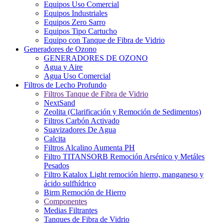
Equipos Uso Comercial
Equipos Industriales
Equipos Zero Sarro
Equipos Tipo Cartucho
Equipo con Tanque de Fibra de Vidrio
Generadores de Ozono
GENERADORES DE OZONO
Agua y Aire
Agua Uso Comercial
Filtros de Lecho Profundo
Filtros Tanque de Fibra de Vidrio
NextSand
Zeolita (Clarificación y Remoción de Sedimentos)
Filtros Carbón Activado
Suavizadores De Agua
Calcita
Filtros Alcalino Aumenta PH
Filtro TITANSORB Remoción Arsénico y Metáles
Pesados
Filtro Katalox Light remoción hierro, manganeso y
ácido sulfhídrico
Birm Remoción de Hierro
Componentes
Medias Filtrantes
Tanques de Fibra de Vidrio