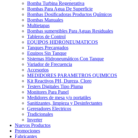
Bomba Turbina Regenerativa
Bombas Para Agua De Superficie
Bombas Dosificadoras Productos Químicos
Bombas Manuales
Multietapas
Bombas sumergibles Para Aguas Residuales
Tableros de Control
EQUIPOS HIDRONEUMATICOS
Tanques Precargados
Equipos Sin Tanque
Sistemas Hidroneumáticos Con Tanque
Variador de Frecuencia
Accesorios
MEDIDORES PARAMETROS QUIMICOS
Kit Reactivos PH, Dureza, Cloro
Testers Digitales Tipo Pluma
Monitores Para Panel
Medidores de mesa y/o portatiles
Sanitizantes, limpieza y Desinfectantes
Gereradores Electricos
Tradicionales
Inverter
Nuevos Productos
Promociones
Fabricantes