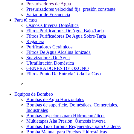
Presurizadores de Agua
Presurizadores velocidad fija, presión constante
Variador de Frecuencia
Para tú casa
Osmosis Inversa Doméstica
Filtros Purificadores De Agua Bajo-Tarja
Filtros Purificadores De Agua Sobre-Tarja
Regadera
Purificadores Cerámicos
Filtros De Agua Alcalina Ionizada
Suavizadores De Agua
Ultrafiltración Doméstica
GENERADORES DE OZONO
Filtros Punto De Entrada Toda La Casa
Equipos de Bombeo
Bombas de Agua Horizontales
Bombas de superficie, Domésticas, Comerciales,
Industriales
Bombas Inyectoras para Hidroneumáticos
Multietapas Alta Presión, Ósmosis inversa
Bombas Tipo Turbina Regenerativa para Calderas
Bomba Manual para Pruebas Hidrostáticas