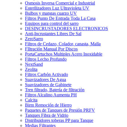
Osmosis Inversa Comercial e Industrial
Esterilizadores Luz Ultravioleta UV
Bulbos y mangas cuarzo UV
Filtros Punto De Entrada Toda La Casa
Equipos para control del sarro
DESINCRUSTADORES ELECTRONICOS
Anti-Incrustantes Libres De Sal
ZeroSarro
Filtros de Cedazo, Colador, canasta, Malla
FIltración Manual Por Discos
PortaCartuchos Multiples Acero Inoxidable
Filtros Lecho Profundo
NextSand
Zeolita
Filtros Carbón Activado
Suavizadores De Agua
Suavizadores de Gabinete
Tren filtrado, Batería de filtración
Filtros Alcalino Aumenta PH
Calcita
Birm Remoción de Hierro
Paquetes de Tanques de Presión PRFV
Tanques Fibra de Vidrio
Distribuidores toberas PP para Tanque
Medias Filtrantes