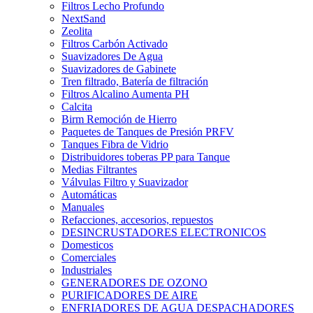
Filtros Lecho Profundo
NextSand
Zeolita
Filtros Carbón Activado
Suavizadores De Agua
Suavizadores de Gabinete
Tren filtrado, Batería de filtración
Filtros Alcalino Aumenta PH
Calcita
Birm Remoción de Hierro
Paquetes de Tanques de Presión PRFV
Tanques Fibra de Vidrio
Distribuidores toberas PP para Tanque
Medias Filtrantes
Válvulas Filtro y Suavizador
Automáticas
Manuales
Refacciones, accesorios, repuestos
DESINCRUSTADORES ELECTRONICOS
Domesticos
Comerciales
Industriales
GENERADORES DE OZONO
PURIFICADORES DE AIRE
ENFRIADORES DE AGUA DESPACHADORES