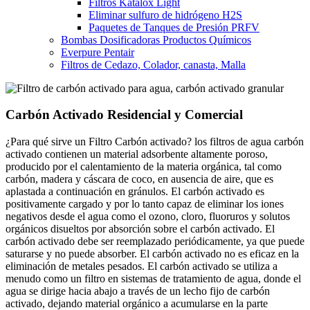
Filtros Katalox Light
Eliminar sulfuro de hidrógeno H2S
Paquetes de Tanques de Presión PRFV
Bombas Dosificadoras Productos Químicos
Everpure Pentair
Filtros de Cedazo, Colador, canasta, Malla
Carbón Activado Residencial y Comercial
¿Para qué sirve un Filtro Carbón activado? los filtros de agua carbón
activado contienen un material adsorbente altamente poroso,
producido por el calentamiento de la materia orgánica, tal como
carbón, madera y cáscara de coco, en ausencia de aire, que es
aplastada a continuación en gránulos. El carbón activado es
positivamente cargado y por lo tanto capaz de eliminar los iones
negativos desde el agua como el ozono, cloro, fluoruros y solutos
orgánicos disueltos por absorción sobre el carbón activado. El
carbón activado debe ser reemplazado periódicamente, ya que puede
saturarse y no puede absorber. El carbón activado no es eficaz en la
eliminación de metales pesados. El carbón activado se utiliza a
menudo como un filtro en sistemas de tratamiento de agua, donde el
agua se dirige hacia abajo a través de un lecho fijo de carbón
activado, dejando material orgánico a acumularse en la parte