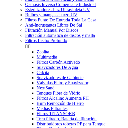
Osmosis Inversa Comercial e Industrial
Esterilizadores Luz Ultravioleta UV
Bulbos y mangas cuarzo UV
Filtros Punto De Entrada Toda La Casa
Anti-Incrustantes Libres De Sal
FIltración Manual Por Discos
Filtración automática de discos y malla
Filtros Lecho Profundo


Zeolita
Multimedia
Filtros Carbón Activado
Suavizadores De Agua
Calcita
Suavizadores de Gabinete
Válvulas Filtro y Suavizador
NextSand
Tanques Fibra de Vidrio
Filtros Alcalino Aumenta PH
Birm Remoción de Hierro
Medias Filtrantes
Filtros TITANSORB
Tren filtrado, Batería de filtración
Distribuidores toberas PP para Tanque