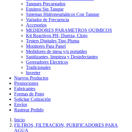
Tanques Precargados
Equipos Sin Tanque
Sistemas Hidroneumáticos Con Tanque
Variador de Frecuencia
Accesorios
MEDIDORES PARAMETROS QUIMICOS
Kit Reactivos PH, Dureza, Cloro
Testers Digitales Tipo Pluma
Monitores Para Panel
Medidores de mesa y/o portatiles
Sanitizantes, limpieza y Desinfectantes
Gereradores Electricos
Tradicionales
Inverter
Nuevos Productos
Promociones
Fabricantes
Formas de Pago
Solicitar Cotización
Envíos
Rastrear Pedido
Inicio
FILTROS, FILTRACION, PURIFICADORES PARA
AGUA