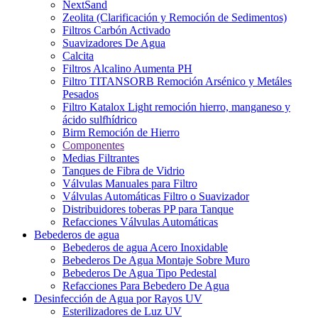
NextSand
Zeolita (Clarificación y Remoción de Sedimentos)
Filtros Carbón Activado
Suavizadores De Agua
Calcita
Filtros Alcalino Aumenta PH
Filtro TITANSORB Remoción Arsénico y Metáles
Pesados
Filtro Katalox Light remoción hierro, manganeso y
ácido sulfhídrico
Birm Remoción de Hierro
Componentes
Medias Filtrantes
Tanques de Fibra de Vidrio
Válvulas Manuales para Filtro
Válvulas Automáticas Filtro o Suavizador
Distribuidores toberas PP para Tanque
Refacciones Válvulas Automáticas
Bebederos de agua
Bebederos de agua Acero Inoxidable
Bebederos De Agua Montaje Sobre Muro
Bebederos De Agua Tipo Pedestal
Refacciones Para Bebedero De Agua
Desinfección de Agua por Rayos UV
Esterilizadores de Luz UV