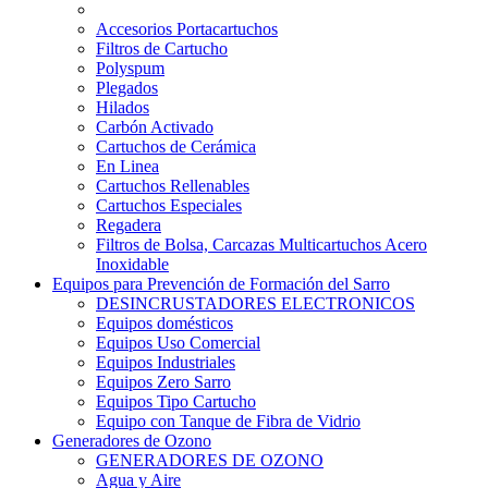
Accesorios Portacartuchos
Filtros de Cartucho
Polyspum
Plegados
Hilados
Carbón Activado
Cartuchos de Cerámica
En Linea
Cartuchos Rellenables
Cartuchos Especiales
Regadera
Filtros de Bolsa, Carcazas Multicartuchos Acero
Inoxidable
Equipos para Prevención de Formación del Sarro
DESINCRUSTADORES ELECTRONICOS
Equipos domésticos
Equipos Uso Comercial
Equipos Industriales
Equipos Zero Sarro
Equipos Tipo Cartucho
Equipo con Tanque de Fibra de Vidrio
Generadores de Ozono
GENERADORES DE OZONO
Agua y Aire