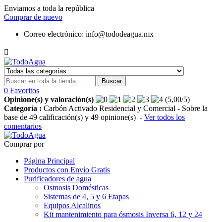
Enviamos a toda la república
Comprar de nuevo
Correo electrónico:
info@tododeagua.mx

Buscar
0
Favoritos
Opinione(s) y valoración(s)
(
5,00
/
5
)
Categoría :
Carbón Activado Residencial y Comercial
- Sobre la
base de
49
calificación(s) y
49
opinione(s)
-
Ver todos los
comentarios
Comprar por
Página Principal
Productos con Envío Gratis
Purificadores de agua
Osmosis Domésticas
Sistemas de 4, 5 y 6 Etapas
Equipos Alcalinos
Kit mantenimiento para ósmosis Inversa 6, 12 y 24