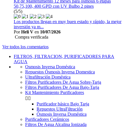
Kit de Mantenimiento 12 meses para osmosis 6 etapas
50,75,100, 400 GPD con UV Bulbo 2 pines
(5/5)
Los productos llegan en muy buen estado y rápido, la mejor
inversión ya m...
Por
Heli V
en
10/07/2026
Compra verificada
Ver todos los comentarios
FILTROS, FILTRACION, PURIFICADORES PARA
AGUA
Osmosis Inversa Doméstica
Repuestos Ósmosis Inversa Domestica
Ultrafiltración Doméstica
Filtros Purificadores De Agua Sobre-Tarja
Filtros Purificadores De Agua Bajo-Tarja
Kit Mantenimiento Purificadores


Purificador básico Bajo Tarja
Repuestos UltraFiltración
Ósmosis Inversa Doméstica
Purificadores Cerámicos
Filtros De Agua Alcalina Ionizada