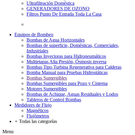
Ultrafiltración Doméstica
GENERADORES DE OZONO
Filtros Punto De Entrada Toda La Casa
Equipos de Bombeo
Bombas de Agua Horizontales
Bombas de superficie, Domésticas, Comerciales,
Industriales
Bombas Inyectoras para Hidroneumáticos
Multietapas Alta Presión, Ósmosis inversa
Bombas Tipo Turbina Regenerativa para Calderas
Bomba Manual para Pruebas Hidrostáticas
Bombas Sumergibles
Bombas Sumergibles para Pozo y Cisterna
Motores Sumergibles
Bombas de Achique, Aguas Residuales y Lodos
Tableros de Control Bombas
Medidores de Flujo
Magnéticos
Flujómetros
+
Todas las categorías
Menu