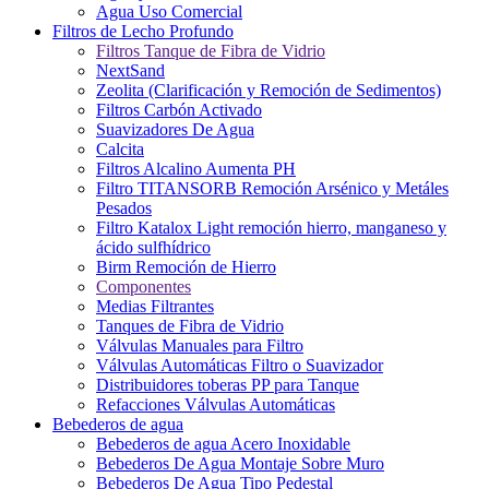
Agua Uso Comercial
Filtros de Lecho Profundo
Filtros Tanque de Fibra de Vidrio
NextSand
Zeolita (Clarificación y Remoción de Sedimentos)
Filtros Carbón Activado
Suavizadores De Agua
Calcita
Filtros Alcalino Aumenta PH
Filtro TITANSORB Remoción Arsénico y Metáles
Pesados
Filtro Katalox Light remoción hierro, manganeso y
ácido sulfhídrico
Birm Remoción de Hierro
Componentes
Medias Filtrantes
Tanques de Fibra de Vidrio
Válvulas Manuales para Filtro
Válvulas Automáticas Filtro o Suavizador
Distribuidores toberas PP para Tanque
Refacciones Válvulas Automáticas
Bebederos de agua
Bebederos de agua Acero Inoxidable
Bebederos De Agua Montaje Sobre Muro
Bebederos De Agua Tipo Pedestal