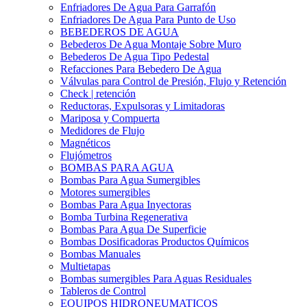
Enfriadores De Agua Para Garrafón
Enfriadores De Agua Para Punto de Uso
BEBEDEROS DE AGUA
Bebederos De Agua Montaje Sobre Muro
Bebederos De Agua Tipo Pedestal
Refacciones Para Bebedero De Agua
Válvulas para Control de Presión, Flujo y Retención
Check | retención
Reductoras, Expulsoras y Limitadoras
Mariposa y Compuerta
Medidores de Flujo
Magnéticos
Flujómetros
BOMBAS PARA AGUA
Bombas Para Agua Sumergibles
Motores sumergibles
Bombas Para Agua Inyectoras
Bomba Turbina Regenerativa
Bombas Para Agua De Superficie
Bombas Dosificadoras Productos Químicos
Bombas Manuales
Multietapas
Bombas sumergibles Para Aguas Residuales
Tableros de Control
EQUIPOS HIDRONEUMATICOS