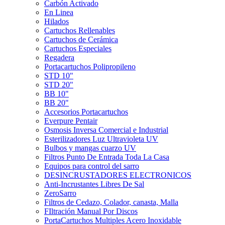
Carbón Activado
En Linea
Hilados
Cartuchos Rellenables
Cartuchos de Cerámica
Cartuchos Especiales
Regadera
Portacartuchos Polipropileno
STD 10"
STD 20"
BB 10"
BB 20"
Accesorios Portacartuchos
Everpure Pentair
Osmosis Inversa Comercial e Industrial
Esterilizadores Luz Ultravioleta UV
Bulbos y mangas cuarzo UV
Filtros Punto De Entrada Toda La Casa
Equipos para control del sarro
DESINCRUSTADORES ELECTRONICOS
Anti-Incrustantes Libres De Sal
ZeroSarro
Filtros de Cedazo, Colador, canasta, Malla
FIltración Manual Por Discos
PortaCartuchos Multiples Acero Inoxidable