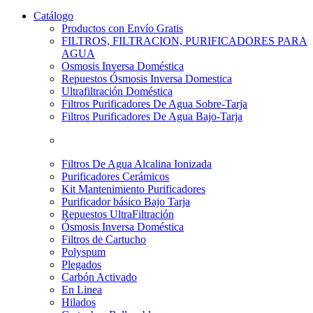
Catálogo
Productos con Envío Gratis
FILTROS, FILTRACION, PURIFICADORES PARA
AGUA
Osmosis Inversa Doméstica
Repuestos Ósmosis Inversa Domestica
Ultrafiltración Doméstica
Filtros Purificadores De Agua Sobre-Tarja
Filtros Purificadores De Agua Bajo-Tarja
Filtros De Agua Alcalina Ionizada
Purificadores Cerámicos
Kit Mantenimiento Purificadores
Purificador básico Bajo Tarja
Repuestos UltraFiltración
Ósmosis Inversa Doméstica
Filtros de Cartucho
Polyspum
Plegados
Carbón Activado
En Linea
Hilados