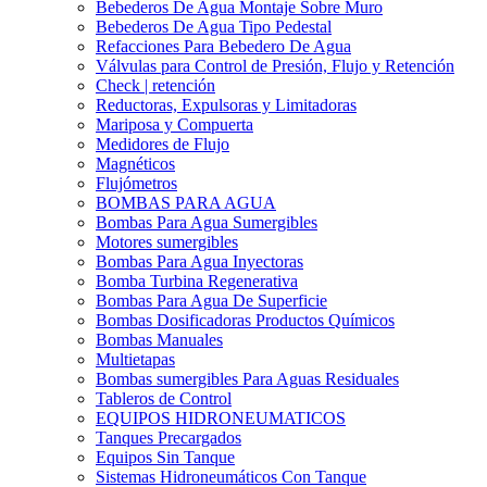
Bebederos De Agua Montaje Sobre Muro
Bebederos De Agua Tipo Pedestal
Refacciones Para Bebedero De Agua
Válvulas para Control de Presión, Flujo y Retención
Check | retención
Reductoras, Expulsoras y Limitadoras
Mariposa y Compuerta
Medidores de Flujo
Magnéticos
Flujómetros
BOMBAS PARA AGUA
Bombas Para Agua Sumergibles
Motores sumergibles
Bombas Para Agua Inyectoras
Bomba Turbina Regenerativa
Bombas Para Agua De Superficie
Bombas Dosificadoras Productos Químicos
Bombas Manuales
Multietapas
Bombas sumergibles Para Aguas Residuales
Tableros de Control
EQUIPOS HIDRONEUMATICOS
Tanques Precargados
Equipos Sin Tanque
Sistemas Hidroneumáticos Con Tanque