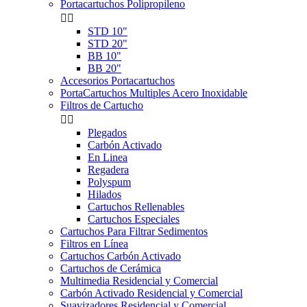
Portacartuchos Polipropileno


STD 10"
STD 20"
BB 10"
BB 20"
Accesorios Portacartuchos
PortaCartuchos Multiples Acero Inoxidable
Filtros de Cartucho


Plegados
Carbón Activado
En Linea
Regadera
Polyspum
Hilados
Cartuchos Rellenables
Cartuchos Especiales
Cartuchos Para Filtrar Sedimentos
Filtros en Línea
Cartuchos Carbón Activado
Cartuchos de Cerámica
Multimedia Residencial y Comercial
Carbón Activado Residencial y Comercial
Suavizadores Residencial y Comercial