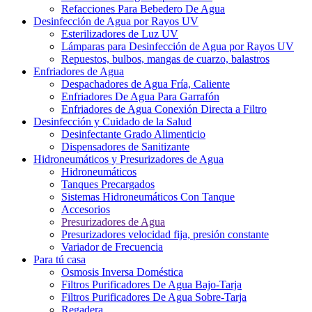
Refacciones Para Bebedero De Agua
Desinfección de Agua por Rayos UV
Esterilizadores de Luz UV
Lámparas para Desinfección de Agua por Rayos UV
Repuestos, bulbos, mangas de cuarzo, balastros
Enfriadores de Agua
Despachadores de Agua Fría, Caliente
Enfriadores De Agua Para Garrafón
Enfriadores de Agua Conexión Directa a Filtro
Desinfección y Cuidado de la Salud
Desinfectante Grado Alimenticio
Dispensadores de Sanitizante
Hidroneumáticos y Presurizadores de Agua
Hidroneumáticos
Tanques Precargados
Sistemas Hidroneumáticos Con Tanque
Accesorios
Presurizadores de Agua
Presurizadores velocidad fija, presión constante
Variador de Frecuencia
Para tú casa
Osmosis Inversa Doméstica
Filtros Purificadores De Agua Bajo-Tarja
Filtros Purificadores De Agua Sobre-Tarja
Regadera