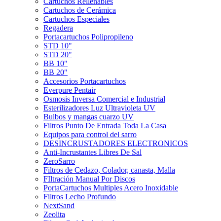
Cartuchos Rellenables
Cartuchos de Cerámica
Cartuchos Especiales
Regadera
Portacartuchos Polipropileno
STD 10"
STD 20"
BB 10"
BB 20"
Accesorios Portacartuchos
Everpure Pentair
Osmosis Inversa Comercial e Industrial
Esterilizadores Luz Ultravioleta UV
Bulbos y mangas cuarzo UV
Filtros Punto De Entrada Toda La Casa
Equipos para control del sarro
DESINCRUSTADORES ELECTRONICOS
Anti-Incrustantes Libres De Sal
ZeroSarro
Filtros de Cedazo, Colador, canasta, Malla
FIltración Manual Por Discos
PortaCartuchos Multiples Acero Inoxidable
Filtros Lecho Profundo
NextSand
Zeolita