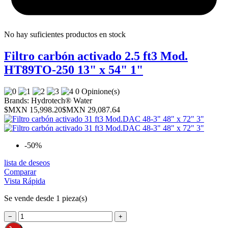
No hay suficientes productos en stock
Filtro carbón activado 2.5 ft3 Mod.
HT89TO-250 13" x 54" 1"
0 Opinione(s)
Brands:
Hydrotech® Water
$MXN 15,998.20
$MXN 29,087.64
-50%
lista de deseos
Comparar
Vista Rápida
Se vende desde 1 pieza(s)
−
+