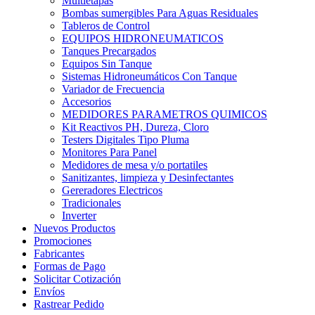
Multietapas
Bombas sumergibles Para Aguas Residuales
Tableros de Control
EQUIPOS HIDRONEUMATICOS
Tanques Precargados
Equipos Sin Tanque
Sistemas Hidroneumáticos Con Tanque
Variador de Frecuencia
Accesorios
MEDIDORES PARAMETROS QUIMICOS
Kit Reactivos PH, Dureza, Cloro
Testers Digitales Tipo Pluma
Monitores Para Panel
Medidores de mesa y/o portatiles
Sanitizantes, limpieza y Desinfectantes
Gereradores Electricos
Tradicionales
Inverter
Nuevos Productos
Promociones
Fabricantes
Formas de Pago
Solicitar Cotización
Envíos
Rastrear Pedido