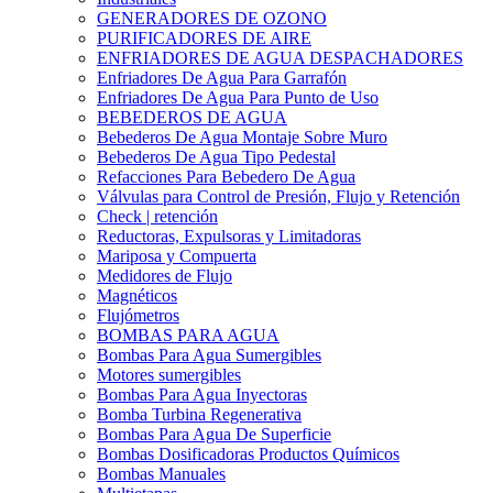
GENERADORES DE OZONO
PURIFICADORES DE AIRE
ENFRIADORES DE AGUA DESPACHADORES
Enfriadores De Agua Para Garrafón
Enfriadores De Agua Para Punto de Uso
BEBEDEROS DE AGUA
Bebederos De Agua Montaje Sobre Muro
Bebederos De Agua Tipo Pedestal
Refacciones Para Bebedero De Agua
Válvulas para Control de Presión, Flujo y Retención
Check | retención
Reductoras, Expulsoras y Limitadoras
Mariposa y Compuerta
Medidores de Flujo
Magnéticos
Flujómetros
BOMBAS PARA AGUA
Bombas Para Agua Sumergibles
Motores sumergibles
Bombas Para Agua Inyectoras
Bomba Turbina Regenerativa
Bombas Para Agua De Superficie
Bombas Dosificadoras Productos Químicos
Bombas Manuales