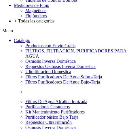
Tableros de Control Bombas
Medidores de Flujo
Magnéticos
Flujómetros
+
Todas las categorías
Menu
Catálogo
Productos con Envío Gratis
FILTROS, FILTRACION, PURIFICADORES PARA
AGUA
Osmosis Inversa Doméstica
Repuestos Ósmosis Inversa Domestica
Ultrafiltración Doméstica
Filtros Purificadores De Agua Sobre-Tarja
Filtros Purificadores De Agua Bajo-Tarja
Filtros De Agua Alcalina Ionizada
Purificadores Cerámicos
Kit Mantenimiento Purificadores
Purificador básico Bajo Tarja
Repuestos UltraFiltración
Ósmosis Inversa Doméstica