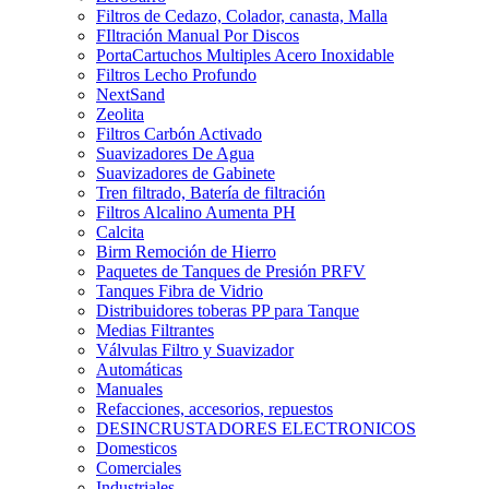
Filtros de Cedazo, Colador, canasta, Malla
FIltración Manual Por Discos
PortaCartuchos Multiples Acero Inoxidable
Filtros Lecho Profundo
NextSand
Zeolita
Filtros Carbón Activado
Suavizadores De Agua
Suavizadores de Gabinete
Tren filtrado, Batería de filtración
Filtros Alcalino Aumenta PH
Calcita
Birm Remoción de Hierro
Paquetes de Tanques de Presión PRFV
Tanques Fibra de Vidrio
Distribuidores toberas PP para Tanque
Medias Filtrantes
Válvulas Filtro y Suavizador
Automáticas
Manuales
Refacciones, accesorios, repuestos
DESINCRUSTADORES ELECTRONICOS
Domesticos
Comerciales
Industriales