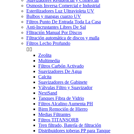
Suavizadores Residencial y Comercial
Osmosis Inversa Comercial e Industrial
Esterilizadores Luz Ultravioleta UV
Bulbos y mangas cuarzo UV
Filtros Punto De Entrada Toda La Casa
Anti-Incrustantes Libres De Sal
FIltración Manual Por Discos
Filtración automática de discos y malla
Filtros Lecho Profundo


Zeolita
Multimedia
Filtros Carbón Activado
Suavizadores De Agua
Calcita
Suavizadores de Gabinete
Válvulas Filtro y Suavizador
NextSand
Tanques Fibra de Vidrio
Filtros Alcalino Aumenta PH
Birm Remoción de Hierro
Medias Filtrantes
Filtros TITANSORB
Tren filtrado, Batería de filtración
Distribuidores toberas PP para Tanque