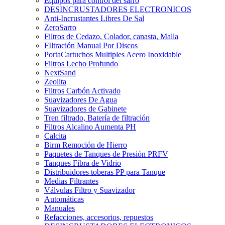
Equipos para control del sarro
DESINCRUSTADORES ELECTRONICOS
Anti-Incrustantes Libres De Sal
ZeroSarro
Filtros de Cedazo, Colador, canasta, Malla
FIltración Manual Por Discos
PortaCartuchos Multiples Acero Inoxidable
Filtros Lecho Profundo
NextSand
Zeolita
Filtros Carbón Activado
Suavizadores De Agua
Suavizadores de Gabinete
Tren filtrado, Batería de filtración
Filtros Alcalino Aumenta PH
Calcita
Birm Remoción de Hierro
Paquetes de Tanques de Presión PRFV
Tanques Fibra de Vidrio
Distribuidores toberas PP para Tanque
Medias Filtrantes
Válvulas Filtro y Suavizador
Automáticas
Manuales
Refacciones, accesorios, repuestos