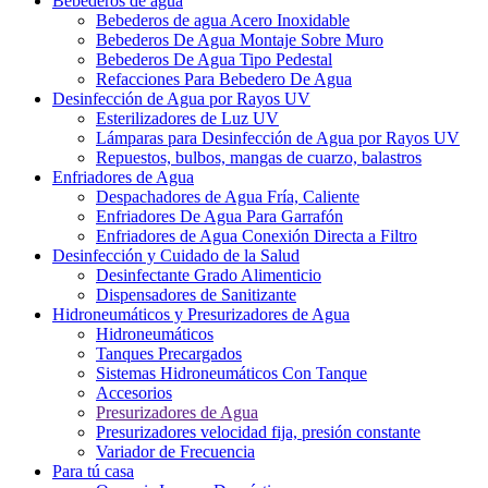
Bebederos de agua
Bebederos de agua Acero Inoxidable
Bebederos De Agua Montaje Sobre Muro
Bebederos De Agua Tipo Pedestal
Refacciones Para Bebedero De Agua
Desinfección de Agua por Rayos UV
Esterilizadores de Luz UV
Lámparas para Desinfección de Agua por Rayos UV
Repuestos, bulbos, mangas de cuarzo, balastros
Enfriadores de Agua
Despachadores de Agua Fría, Caliente
Enfriadores De Agua Para Garrafón
Enfriadores de Agua Conexión Directa a Filtro
Desinfección y Cuidado de la Salud
Desinfectante Grado Alimenticio
Dispensadores de Sanitizante
Hidroneumáticos y Presurizadores de Agua
Hidroneumáticos
Tanques Precargados
Sistemas Hidroneumáticos Con Tanque
Accesorios
Presurizadores de Agua
Presurizadores velocidad fija, presión constante
Variador de Frecuencia
Para tú casa