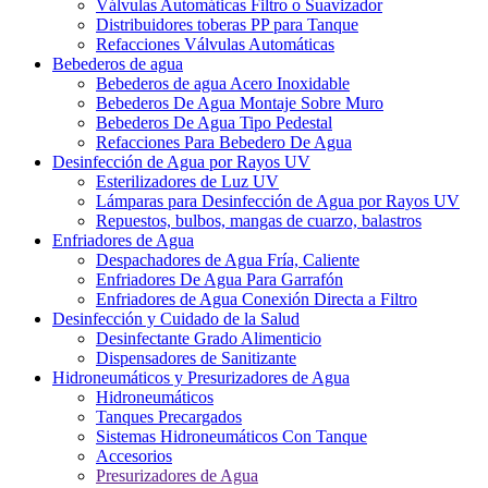
Válvulas Automáticas Filtro o Suavizador
Distribuidores toberas PP para Tanque
Refacciones Válvulas Automáticas
Bebederos de agua
Bebederos de agua Acero Inoxidable
Bebederos De Agua Montaje Sobre Muro
Bebederos De Agua Tipo Pedestal
Refacciones Para Bebedero De Agua
Desinfección de Agua por Rayos UV
Esterilizadores de Luz UV
Lámparas para Desinfección de Agua por Rayos UV
Repuestos, bulbos, mangas de cuarzo, balastros
Enfriadores de Agua
Despachadores de Agua Fría, Caliente
Enfriadores De Agua Para Garrafón
Enfriadores de Agua Conexión Directa a Filtro
Desinfección y Cuidado de la Salud
Desinfectante Grado Alimenticio
Dispensadores de Sanitizante
Hidroneumáticos y Presurizadores de Agua
Hidroneumáticos
Tanques Precargados
Sistemas Hidroneumáticos Con Tanque
Accesorios
Presurizadores de Agua