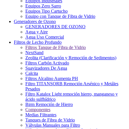
Equipos Industriales
Equipos Zero Sarro
Equipos Tipo Cartucho
Equipo con Tanque de Fibra de Vidrio
Generadores de Ozono
GENERADORES DE OZONO
Agua y Aire
Agua Uso Comercial
Filtros de Lecho Profundo
Filtros Tanque de Fibra de Vidrio
NextSand
Zeolita (Clarificación y Remoción de Sedimentos)
Filtros Carbón Activado
Suavizadores De Agua
Calcita
Filtros Alcalino Aumenta PH
Filtro TITANSORB Remoción Arsénico y Metáles
Pesados
Filtro Katalox Light remoción hierro, manganeso y
ácido sulfhídrico
Birm Remoción de Hierro
Componentes
Medias Filtrantes
Tanques de Fibra de Vidrio
Válvulas Manuales para Filtro