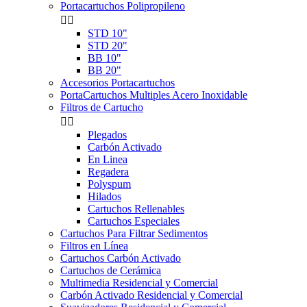
Portacartuchos Polipropileno


STD 10"
STD 20"
BB 10"
BB 20"
Accesorios Portacartuchos
PortaCartuchos Multiples Acero Inoxidable
Filtros de Cartucho


Plegados
Carbón Activado
En Linea
Regadera
Polyspum
Hilados
Cartuchos Rellenables
Cartuchos Especiales
Cartuchos Para Filtrar Sedimentos
Filtros en Línea
Cartuchos Carbón Activado
Cartuchos de Cerámica
Multimedia Residencial y Comercial
Carbón Activado Residencial y Comercial