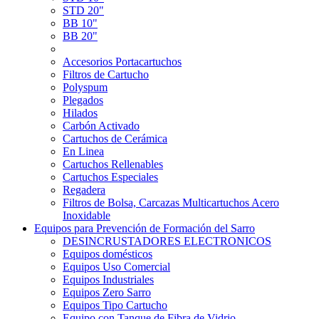
STD 20"
BB 10"
BB 20"
Accesorios Portacartuchos
Filtros de Cartucho
Polyspum
Plegados
Hilados
Carbón Activado
Cartuchos de Cerámica
En Linea
Cartuchos Rellenables
Cartuchos Especiales
Regadera
Filtros de Bolsa, Carcazas Multicartuchos Acero
Inoxidable
Equipos para Prevención de Formación del Sarro
DESINCRUSTADORES ELECTRONICOS
Equipos domésticos
Equipos Uso Comercial
Equipos Industriales
Equipos Zero Sarro
Equipos Tipo Cartucho
Equipo con Tanque de Fibra de Vidrio