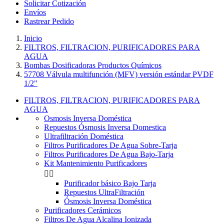
Solicitar Cotización
Envíos
Rastrear Pedido
Inicio
FILTROS, FILTRACION, PURIFICADORES PARA
AGUA
Bombas Dosificadoras Productos Químicos
57708 Válvula multifunción (MFV) versión estándar PVDF
1/2"
FILTROS, FILTRACION, PURIFICADORES PARA
AGUA
Osmosis Inversa Doméstica
Repuestos Ósmosis Inversa Domestica
Ultrafiltración Doméstica
Filtros Purificadores De Agua Sobre-Tarja
Filtros Purificadores De Agua Bajo-Tarja
Kit Mantenimiento Purificadores


Purificador básico Bajo Tarja
Repuestos UltraFiltración
Ósmosis Inversa Doméstica
Purificadores Cerámicos
Filtros De Agua Alcalina Ionizada