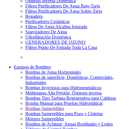
Osmosis Inversa Doméstica
Filtros Purificadores De Agua Bajo-Tarja
Filtros Purificadores De Agua Sobre-Tarja
Regadera
Purificadores Cerámicos
Filtros De Agua Alcalina Ionizada
Suavizadores De Agua
Ultrafiltración Doméstica
GENERADORES DE OZONO
Filtros Punto De Entrada Toda La Casa
Equipos de Bombeo
Bombas de Agua Horizontales
Bombas de superficie, Domésticas, Comerciales,
Industriales
Bombas Inyectoras para Hidroneumáticos
Multietapas Alta Presión, Ósmosis inversa
Bombas Tipo Turbina Regenerativa para Calderas
Bomba Manual para Pruebas Hidrostáticas
Bombas Sumergibles
Bombas Sumergibles para Pozo y Cisterna
Motores Sumergibles
Bombas de Achique, Aguas Residuales y Lodos