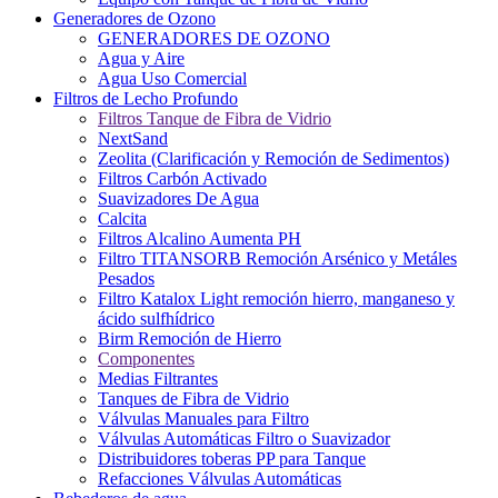
Generadores de Ozono
GENERADORES DE OZONO
Agua y Aire
Agua Uso Comercial
Filtros de Lecho Profundo
Filtros Tanque de Fibra de Vidrio
NextSand
Zeolita (Clarificación y Remoción de Sedimentos)
Filtros Carbón Activado
Suavizadores De Agua
Calcita
Filtros Alcalino Aumenta PH
Filtro TITANSORB Remoción Arsénico y Metáles
Pesados
Filtro Katalox Light remoción hierro, manganeso y
ácido sulfhídrico
Birm Remoción de Hierro
Componentes
Medias Filtrantes
Tanques de Fibra de Vidrio
Válvulas Manuales para Filtro
Válvulas Automáticas Filtro o Suavizador
Distribuidores toberas PP para Tanque
Refacciones Válvulas Automáticas