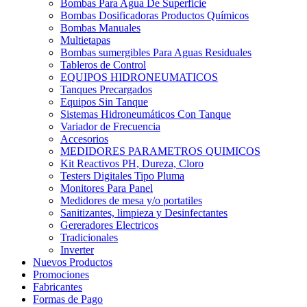
Bombas Para Agua De Superficie
Bombas Dosificadoras Productos Químicos
Bombas Manuales
Multietapas
Bombas sumergibles Para Aguas Residuales
Tableros de Control
EQUIPOS HIDRONEUMATICOS
Tanques Precargados
Equipos Sin Tanque
Sistemas Hidroneumáticos Con Tanque
Variador de Frecuencia
Accesorios
MEDIDORES PARAMETROS QUIMICOS
Kit Reactivos PH, Dureza, Cloro
Testers Digitales Tipo Pluma
Monitores Para Panel
Medidores de mesa y/o portatiles
Sanitizantes, limpieza y Desinfectantes
Gereradores Electricos
Tradicionales
Inverter
Nuevos Productos
Promociones
Fabricantes
Formas de Pago