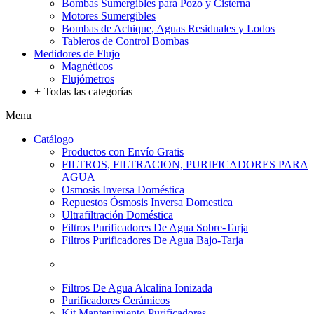
Bombas Sumergibles para Pozo y Cisterna
Motores Sumergibles
Bombas de Achique, Aguas Residuales y Lodos
Tableros de Control Bombas
Medidores de Flujo
Magnéticos
Flujómetros
+
Todas las categorías
Menu
Catálogo
Productos con Envío Gratis
FILTROS, FILTRACION, PURIFICADORES PARA
AGUA
Osmosis Inversa Doméstica
Repuestos Ósmosis Inversa Domestica
Ultrafiltración Doméstica
Filtros Purificadores De Agua Sobre-Tarja
Filtros Purificadores De Agua Bajo-Tarja
Filtros De Agua Alcalina Ionizada
Purificadores Cerámicos
Kit Mantenimiento Purificadores