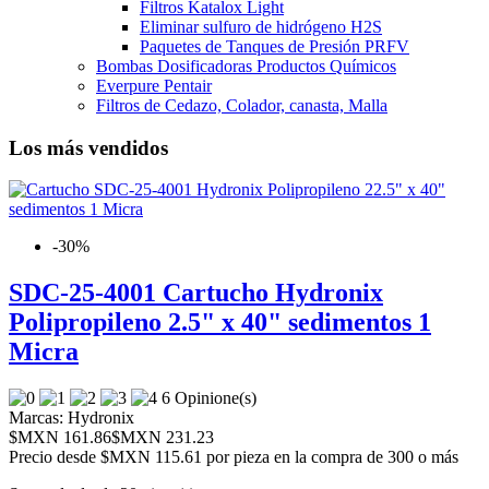
Filtros Katalox Light
Eliminar sulfuro de hidrógeno H2S
Paquetes de Tanques de Presión PRFV
Bombas Dosificadoras Productos Químicos
Everpure Pentair
Filtros de Cedazo, Colador, canasta, Malla
Los más vendidos
-30%
SDC-25-4001 Cartucho Hydronix
Polipropileno 2.5" x 40" sedimentos 1
Micra
6 Opinione(s)
Marcas:
Hydronix
$MXN 161.86
$MXN 231.23
Precio desde
$MXN 115.61 por pieza en la compra de 300 o más