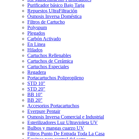
Purificador básico Bajo Tarja
Repuestos UltraFiltración
Ósmosis Inversa Doméstica
Filtros de Cartucho
Polyspum
Plegados
Carbón Activado
En Linea
Hilados
Cartuchos Rellenables
Cartuchos de Cerámica
Cartuchos Especiales
Regadera
Portacartuchos Polipropileno
STD 10"
STD 20"
BB 10"
BB 20"
Accesorios Portacartuchos
Everpure Pentair
Osmosis Inversa Comercial e Industrial
Esterilizadores Luz Ultravioleta UV
Bulbos y mangas cuarzo UV
Filtros Punto De Entrada Toda La Casa