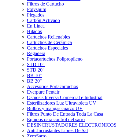
Filtros de Cartucho
Polyspum
Plegados
Carbón Activado
En Linea
Hilados
Cartuchos Rellenables
Cartuchos de Cerámica
Cartuchos Especiales
Regadera
Portacartuchos Polipropileno
STD 10"
STD 20"
BB 10"
BB 20"
Accesorios Portacartuchos
Everpure Pentair
Osmosis Inversa Comercial e Industrial
Esterilizadores Luz Ultravioleta UV
Bulbos y mangas cuarzo UV
Filtros Punto De Entrada Toda La Casa
Equipos para control del sarro
DESINCRUSTADORES ELECTRONICOS
Anti-Incrustantes Libres De Sal
ZeroSarro