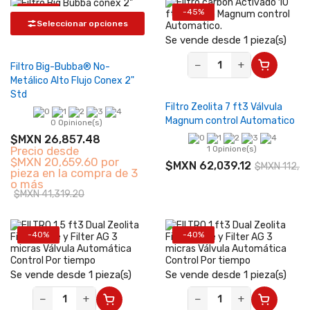
-35%
-45%
Seleccionar opciones
Se vende desde 1 pieza(s)
−
+
Filtro Big-Bubba® No-
Metálico Alto Flujo Conex 2"
Std
Filtro Zeolita 7 ft3 Válvula
Magnum control Automatico
0 Opinione(s)
$MXN 26,857.48
Precio desde
1 Opinione(s)
$MXN 20,659.60 por
$MXN 62,039.12
$MXN 112,7
pieza en la compra de 3
o más
$MXN 41,319.20
-40%
-40%
Se vende desde 1 pieza(s)
Se vende desde 1 pieza(s)
−
+
−
+