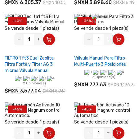
$MXN 6,305.37
$MXN 3,898.60
$MXN 10,508.95
$MXN 6,497.
-40%
-35%
Se vende desde 1 pieza(s)
Se vende desde 1 pieza(s)
−
+
−
+
FILTRO 1 ft3 Dual Zeolita
Válvula Manual Para Filtro
Filtra Forte y Filter AG 3
Multi-Puerto 3 Posiciones
micras Válvula Manual
3 Opinione(s)
2 Opinione(s)
$MXN 777.63
$MXN 1,196.35
$MXN 3,577.04
$MXN 5,961.73
-45%
-45%
Se vende desde 1 pieza(s)
Se vende desde 1 pieza(s)
−
+
−
+