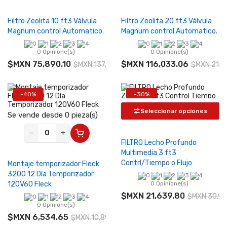
Filtro Zeolita 10 ft3 Válvula
Filtro Zeolita 20 ft3 Válvula
Magnum control Automatico.
Magnum control Automatico.
0 Opinione(s)
0 Opinione(s)
$MXN 75,890.10
$MXN 116,033.06
$MXN 137,982.00
$MXN 210,
-40%
-30%
Seleccionar opciones
Se vende desde 0 pieza(s)
−
+
FILTRO Lecho Profundo
Multimedia 3 ft3
Contrl/Tiempo o Flujo
Montaje temporizador Fleck
3200 12 Día Temporizador
120V60 Fleck
0 Opinione(s)
$MXN 21,639.80
$MXN 30,91
0 Opinione(s)
$MXN 6,534.65
$MXN 10,891.08