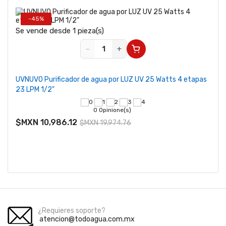
-45%
Se vende desde 1 pieza(s)
−
+
UVNUVO Purificador de agua por LUZ UV 25 Watts 4 etapas
23 LPM 1/2"
0 Opinione(s)
$MXN 10,986.12
$MXN 19,974.76
¿Requieres soporte?
atencion@todoagua.com.mx