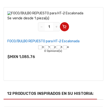
Se vende desde 1 pieza(s)
Se v
−
+
FOCO/BULBO REPUESTO para HT-2 Escalonada
FOCO
0 Opinione(s)
$MXN 1,085.76
$MX
12 PRODUCTOS INSPIRADOS EN SU HISTORIA: