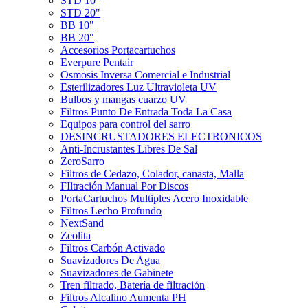
STD 10"
STD 20"
BB 10"
BB 20"
Accesorios Portacartuchos
Everpure Pentair
Osmosis Inversa Comercial e Industrial
Esterilizadores Luz Ultravioleta UV
Bulbos y mangas cuarzo UV
Filtros Punto De Entrada Toda La Casa
Equipos para control del sarro
DESINCRUSTADORES ELECTRONICOS
Anti-Incrustantes Libres De Sal
ZeroSarro
Filtros de Cedazo, Colador, canasta, Malla
FIltración Manual Por Discos
PortaCartuchos Multiples Acero Inoxidable
Filtros Lecho Profundo
NextSand
Zeolita
Filtros Carbón Activado
Suavizadores De Agua
Suavizadores de Gabinete
Tren filtrado, Batería de filtración
Filtros Alcalino Aumenta PH