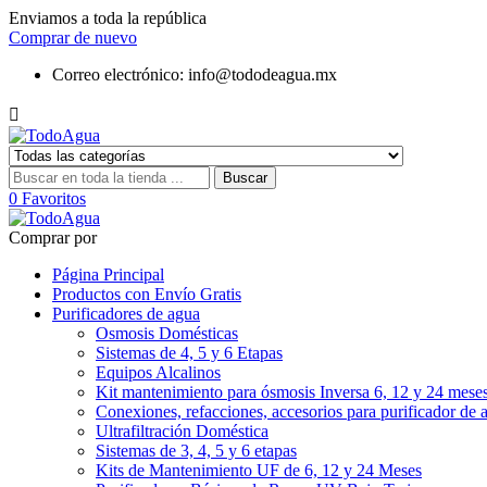
Enviamos a toda la república
Comprar de nuevo
Correo electrónico:
info@tododeagua.mx

Buscar
0
Favoritos
Comprar por
Página Principal
Productos con Envío Gratis
Purificadores de agua
Osmosis Domésticas
Sistemas de 4, 5 y 6 Etapas
Equipos Alcalinos
Kit mantenimiento para ósmosis Inversa 6, 12 y 24 mese
Conexiones, refacciones, accesorios para purificador de 
Ultrafiltración Doméstica
Sistemas de 3, 4, 5 y 6 etapas
Kits de Mantenimiento UF de 6, 12 y 24 Meses