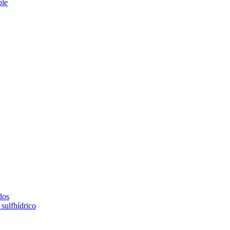
ble
dos
sulfhídrico