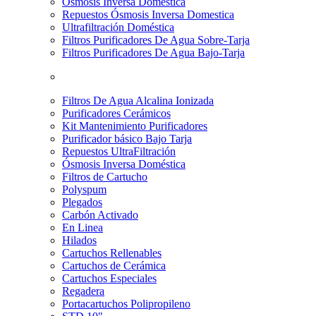
Osmosis Inversa Doméstica
Repuestos Ósmosis Inversa Domestica
Ultrafiltración Doméstica
Filtros Purificadores De Agua Sobre-Tarja
Filtros Purificadores De Agua Bajo-Tarja
Filtros De Agua Alcalina Ionizada
Purificadores Cerámicos
Kit Mantenimiento Purificadores
Purificador básico Bajo Tarja
Repuestos UltraFiltración
Ósmosis Inversa Doméstica
Filtros de Cartucho
Polyspum
Plegados
Carbón Activado
En Linea
Hilados
Cartuchos Rellenables
Cartuchos de Cerámica
Cartuchos Especiales
Regadera
Portacartuchos Polipropileno