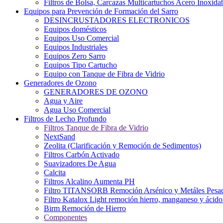
Filtros de Bolsa, Carcazas Multicartuchos Acero Inoxida
Equipos para Prevención de Formación del Sarro
DESINCRUSTADORES ELECTRONICOS
Equipos domésticos
Equipos Uso Comercial
Equipos Industriales
Equipos Zero Sarro
Equipos Tipo Cartucho
Equipo con Tanque de Fibra de Vidrio
Generadores de Ozono
GENERADORES DE OZONO
Agua y Aire
Agua Uso Comercial
Filtros de Lecho Profundo
Filtros Tanque de Fibra de Vidrio
NextSand
Zeolita (Clarificación y Remoción de Sedimentos)
Filtros Carbón Activado
Suavizadores De Agua
Calcita
Filtros Alcalino Aumenta PH
Filtro TITANSORB Remoción Arsénico y Metáles Pesa
Filtro Katalox Light remoción hierro, manganeso y ácido 
Birm Remoción de Hierro
Componentes