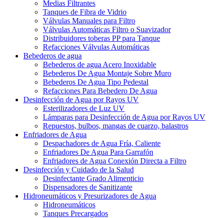
Medias Filtrantes
Tanques de Fibra de Vidrio
Válvulas Manuales para Filtro
Válvulas Automáticas Filtro o Suavizador
Distribuidores toberas PP para Tanque
Refacciones Válvulas Automáticas
Bebederos de agua
Bebederos de agua Acero Inoxidable
Bebederos De Agua Montaje Sobre Muro
Bebederos De Agua Tipo Pedestal
Refacciones Para Bebedero De Agua
Desinfección de Agua por Rayos UV
Esterilizadores de Luz UV
Lámparas para Desinfección de Agua por Rayos UV
Repuestos, bulbos, mangas de cuarzo, balastros
Enfriadores de Agua
Despachadores de Agua Fría, Caliente
Enfriadores De Agua Para Garrafón
Enfriadores de Agua Conexión Directa a Filtro
Desinfección y Cuidado de la Salud
Desinfectante Grado Alimenticio
Dispensadores de Sanitizante
Hidroneumáticos y Presurizadores de Agua
Hidroneumáticos
Tanques Precargados