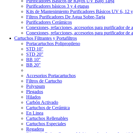
Purificadores Básicos de Rayos UV Bajo Tarja
Purificadores básicos 3 y 4 etapas
Kits de Mantenimiento Purificadores Básicos UV 6, 12 
Filtros Purificadores De Agua Sobre-Tarja
Purificadores Cerámicos
Conexiones, refacciones, accesorios para purificador de 
Conexiones, refacciones, accesorios para purificador de 
Cartuchos Filtrantes y Portafiltros
Portacartuchos Polipropileno
STD 10"
STD 20"
BB 10"
BB 20"
Accesorios Portacartuchos
Filtros de Cartucho
Polyspum
Plegados
Hilados
Carbón Activado
Cartuchos de Cerámica
En Linea
Cartuchos Rellenables
Cartuchos Especiales
Regadera