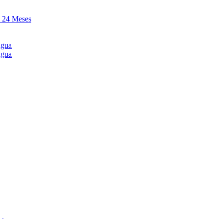
y 24 Meses
agua
agua