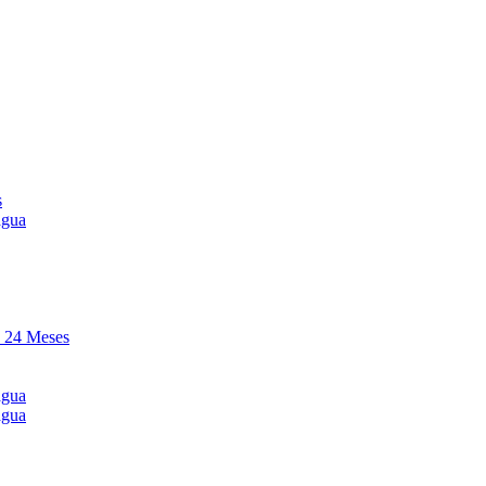
s
agua
y 24 Meses
agua
agua