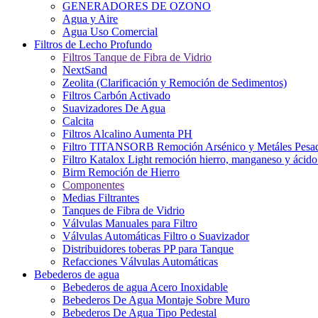
GENERADORES DE OZONO
Agua y Aire
Agua Uso Comercial
Filtros de Lecho Profundo
Filtros Tanque de Fibra de Vidrio
NextSand
Zeolita (Clarificación y Remoción de Sedimentos)
Filtros Carbón Activado
Suavizadores De Agua
Calcita
Filtros Alcalino Aumenta PH
Filtro TITANSORB Remoción Arsénico y Metáles Pesa
Filtro Katalox Light remoción hierro, manganeso y ácido 
Birm Remoción de Hierro
Componentes
Medias Filtrantes
Tanques de Fibra de Vidrio
Válvulas Manuales para Filtro
Válvulas Automáticas Filtro o Suavizador
Distribuidores toberas PP para Tanque
Refacciones Válvulas Automáticas
Bebederos de agua
Bebederos de agua Acero Inoxidable
Bebederos De Agua Montaje Sobre Muro
Bebederos De Agua Tipo Pedestal