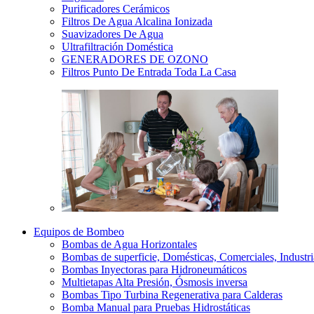
Purificadores Cerámicos
Filtros De Agua Alcalina Ionizada
Suavizadores De Agua
Ultrafiltración Doméstica
GENERADORES DE OZONO
Filtros Punto De Entrada Toda La Casa
Equipos de Bombeo
Bombas de Agua Horizontales
Bombas de superficie, Domésticas, Comerciales, Industri
Bombas Inyectoras para Hidroneumáticos
Multietapas Alta Presión, Ósmosis inversa
Bombas Tipo Turbina Regenerativa para Calderas
Bomba Manual para Pruebas Hidrostáticas