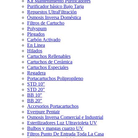
Kit Mantenimiento Purificadores
Purificador básico Bajo Tarja
Repuestos UltraFiltración
Ósmosis Inversa Doméstica
Filtros de Cartucho
Polyspum
Plegados
Carbón Activado
En Linea
Hilados
Cartuchos Rellenables
Cartuchos de Cerámica
Cartuchos Especiales
Regadera
Portacartuchos Polipropileno
STD 10"
STD 20"
BB 10"
BB 20"
Accesorios Portacartuchos
Everpure Pentair
Osmosis Inversa Comercial e Industrial
Esterilizadores Luz Ultravioleta UV
Bulbos y mangas cuarzo UV
Filtros Punto De Entrada Toda La Casa