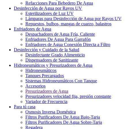
Refacciones Para Bebedero De Agua
Desinfección de Agua por Rayos UV
Esterilizadores de Luz UV
Lámparas para Desinfección de Agua por Rayos UV
Repuestos, bulbos, mangas de cuarzo, balastros
Enfriadores de Agua
Despachadores de Agua Fría, Caliente
Enfriadores De Agua Para Garrafón
Enfriadores de Agua Conexión Directa a Filtro
Desinfección y Cuidado de la Salud
Desinfectante Grado Alimenticio
Dispensadores de Sanitizante
Hidroneumáticos y Presurizadores de Agua
Hidroneumáticos
Tanques Precargados
Sistemas Hidroneumáticos Con Tanque
Accesorios
Presurizadores de Agua
Presurizadores velocidad fija, presión constante
Variador de Frecuencia
Para tú casa
Osmosis Inversa Doméstica
Filtros Purificadores De Agua Bajo-Tarja
Filtros Purificadores De Agua Sobre-Tarja
Regadera