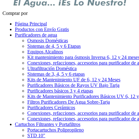
Comprar por
Página Principal
Productos con Envío Gratis
Purificadores de agua
Osmosis Domésticas
Sistemas de 4, 5 y 6 Etapas
Equipos Alcalinos
Kit mantenimiento para ósmosis Inversa 6, 12 y 24 mese
Conexiones, refacciones, accesorios para purificador de 
Ultrafiltración Doméstica
Sistemas de 3, 4, 5 y 6 etapas
Kits de Mantenimiento UF de 6, 12 y 24 Meses
Purificadores Básicos de Rayos UV Bajo Tarja
Purificadores básicos 3 y 4 etapas
Kits de Mantenimiento Purificadores Básicos UV 6, 12 
Filtros Purificadores De Agua Sobre-Tarja
Purificadores Cerámicos
Conexiones, refacciones, accesorios para purificador de 
Conexiones, refacciones, accesorios para purificador de 
Cartuchos Filtrantes y Portafiltros
Portacartuchos Polipropileno
STD 10"