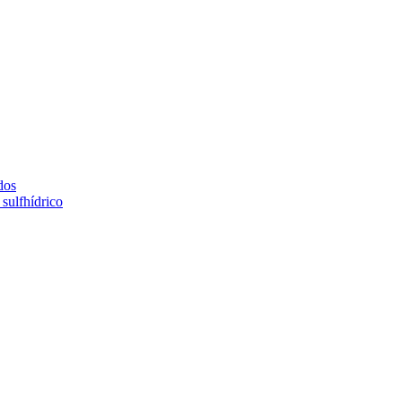
dos
sulfhídrico