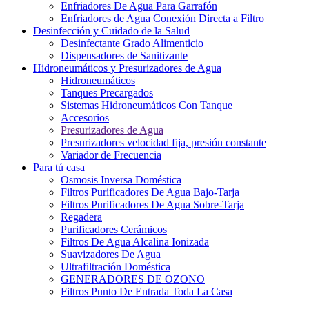
Enfriadores De Agua Para Garrafón
Enfriadores de Agua Conexión Directa a Filtro
Desinfección y Cuidado de la Salud
Desinfectante Grado Alimenticio
Dispensadores de Sanitizante
Hidroneumáticos y Presurizadores de Agua
Hidroneumáticos
Tanques Precargados
Sistemas Hidroneumáticos Con Tanque
Accesorios
Presurizadores de Agua
Presurizadores velocidad fija, presión constante
Variador de Frecuencia
Para tú casa
Osmosis Inversa Doméstica
Filtros Purificadores De Agua Bajo-Tarja
Filtros Purificadores De Agua Sobre-Tarja
Regadera
Purificadores Cerámicos
Filtros De Agua Alcalina Ionizada
Suavizadores De Agua
Ultrafiltración Doméstica
GENERADORES DE OZONO
Filtros Punto De Entrada Toda La Casa