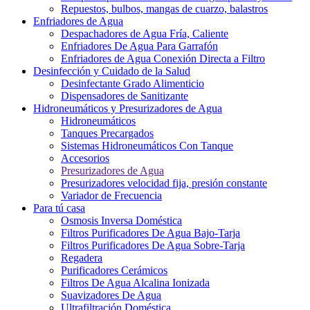
Repuestos, bulbos, mangas de cuarzo, balastros
Enfriadores de Agua
Despachadores de Agua Fría, Caliente
Enfriadores De Agua Para Garrafón
Enfriadores de Agua Conexión Directa a Filtro
Desinfección y Cuidado de la Salud
Desinfectante Grado Alimenticio
Dispensadores de Sanitizante
Hidroneumáticos y Presurizadores de Agua
Hidroneumáticos
Tanques Precargados
Sistemas Hidroneumáticos Con Tanque
Accesorios
Presurizadores de Agua
Presurizadores velocidad fija, presión constante
Variador de Frecuencia
Para tú casa
Osmosis Inversa Doméstica
Filtros Purificadores De Agua Bajo-Tarja
Filtros Purificadores De Agua Sobre-Tarja
Regadera
Purificadores Cerámicos
Filtros De Agua Alcalina Ionizada
Suavizadores De Agua
Ultrafiltración Doméstica