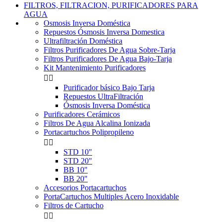
FILTROS, FILTRACION, PURIFICADORES PARA
AGUA
Osmosis Inversa Doméstica
Repuestos Ósmosis Inversa Domestica
Ultrafiltración Doméstica
Filtros Purificadores De Agua Sobre-Tarja
Filtros Purificadores De Agua Bajo-Tarja
Kit Mantenimiento Purificadores


Purificador básico Bajo Tarja
Repuestos UltraFiltración
Ósmosis Inversa Doméstica
Purificadores Cerámicos
Filtros De Agua Alcalina Ionizada
Portacartuchos Polipropileno


STD 10"
STD 20"
BB 10"
BB 20"
Accesorios Portacartuchos
PortaCartuchos Multiples Acero Inoxidable
Filtros de Cartucho

