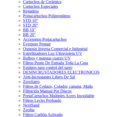
Cartuchos de Cerámica
Cartuchos Especiales
Regadera
Portacartuchos Polipropileno
STD 10"
STD 20"
BB 10"
BB 20"
Accesorios Portacartuchos
Everpure Pentair
Osmosis Inversa Comercial e Industrial
Esterilizadores Luz Ultravioleta UV
Bulbos y mangas cuarzo UV
Filtros Punto De Entrada Toda La Casa
Equipos para control del sarro
DESINCRUSTADORES ELECTRONICOS
Anti-Incrustantes Libres De Sal
ZeroSarro
Filtros de Cedazo, Colador, canasta, Malla
FIltración Manual Por Discos
PortaCartuchos Multiples Acero Inoxidable
Filtros Lecho Profundo
NextSand
Zeolita
Filtros Carbón Activado