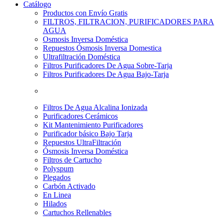
Catálogo
Productos con Envío Gratis
FILTROS, FILTRACION, PURIFICADORES PARA
AGUA
Osmosis Inversa Doméstica
Repuestos Ósmosis Inversa Domestica
Ultrafiltración Doméstica
Filtros Purificadores De Agua Sobre-Tarja
Filtros Purificadores De Agua Bajo-Tarja
Filtros De Agua Alcalina Ionizada
Purificadores Cerámicos
Kit Mantenimiento Purificadores
Purificador básico Bajo Tarja
Repuestos UltraFiltración
Ósmosis Inversa Doméstica
Filtros de Cartucho
Polyspum
Plegados
Carbón Activado
En Linea
Hilados
Cartuchos Rellenables