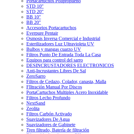
Portacartuchos Polipropileno
STD 10"
STD 20"
BB 10"
BB 20"
Accesorios Portacartuchos
Everpure Pentair
Osmosis Inversa Comercial e Industrial
Esterilizadores Luz Ultravioleta UV
Bulbos y mangas cuarzo UV
Filtros Punto De Entrada Toda La Casa
Equipos para control del sarro
DESINCRUSTADORES ELECTRONICOS
Anti-Incrustantes Libres De Sal
ZeroSarro
Filtros de Cedazo, Colador, canasta, Malla
FIltración Manual Por Discos
PortaCartuchos Multiples Acero Inoxidable
Filtros Lecho Profundo
NextSand
Zeolita
Filtros Carbón Activado
Suavizadores De Agua
Suavizadores de Gabinete
Tren filtrado, Batería de filtración