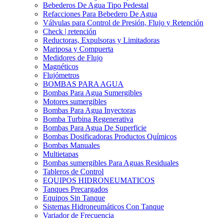
Bebederos De Agua Tipo Pedestal
Refacciones Para Bebedero De Agua
Válvulas para Control de Presión, Flujo y Retención
Check | retención
Reductoras, Expulsoras y Limitadoras
Mariposa y Compuerta
Medidores de Flujo
Magnéticos
Flujómetros
BOMBAS PARA AGUA
Bombas Para Agua Sumergibles
Motores sumergibles
Bombas Para Agua Inyectoras
Bomba Turbina Regenerativa
Bombas Para Agua De Superficie
Bombas Dosificadoras Productos Químicos
Bombas Manuales
Multietapas
Bombas sumergibles Para Aguas Residuales
Tableros de Control
EQUIPOS HIDRONEUMATICOS
Tanques Precargados
Equipos Sin Tanque
Sistemas Hidroneumáticos Con Tanque
Variador de Frecuencia