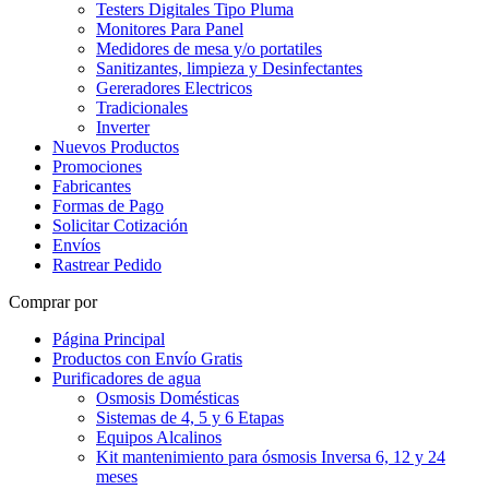
Testers Digitales Tipo Pluma
Monitores Para Panel
Medidores de mesa y/o portatiles
Sanitizantes, limpieza y Desinfectantes
Gereradores Electricos
Tradicionales
Inverter
Nuevos Productos
Promociones
Fabricantes
Formas de Pago
Solicitar Cotización
Envíos
Rastrear Pedido
Comprar por
Página Principal
Productos con Envío Gratis
Purificadores de agua
Osmosis Domésticas
Sistemas de 4, 5 y 6 Etapas
Equipos Alcalinos
Kit mantenimiento para ósmosis Inversa 6, 12 y 24
meses