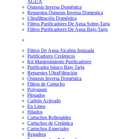
AGUA
Osmosis Inversa Doméstica
Repuestos Ósmosis Inversa Domestica
Ultrafiltración Doméstica
Filtros Purificadores De Agua Sobre-Tarja
Filtros Purificadores De Agua Bajo-Tarja
Filtros De Agua Alcalina Ionizada
Purificadores Cerámicos
Kit Mantenimiento Purificadores
Purificador básico Bajo Tarja
Repuestos UltraFiltración
Ósmosis Inversa Doméstica
Filtros de Cartucho
Polyspum
Plegados
Carbón Activado
En Linea
Hilados
Cartuchos Rellenables
Cartuchos de Cerámica
Cartuchos Especiales
Regadera