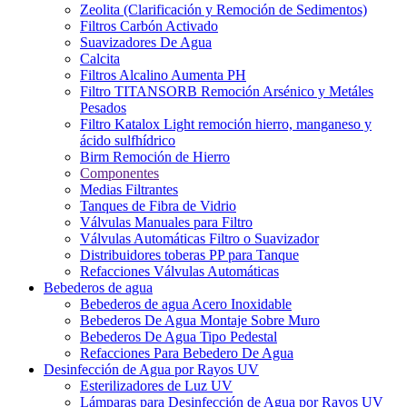
Zeolita (Clarificación y Remoción de Sedimentos)
Filtros Carbón Activado
Suavizadores De Agua
Calcita
Filtros Alcalino Aumenta PH
Filtro TITANSORB Remoción Arsénico y Metáles
Pesados
Filtro Katalox Light remoción hierro, manganeso y
ácido sulfhídrico
Birm Remoción de Hierro
Componentes
Medias Filtrantes
Tanques de Fibra de Vidrio
Válvulas Manuales para Filtro
Válvulas Automáticas Filtro o Suavizador
Distribuidores toberas PP para Tanque
Refacciones Válvulas Automáticas
Bebederos de agua
Bebederos de agua Acero Inoxidable
Bebederos De Agua Montaje Sobre Muro
Bebederos De Agua Tipo Pedestal
Refacciones Para Bebedero De Agua
Desinfección de Agua por Rayos UV
Esterilizadores de Luz UV
Lámparas para Desinfección de Agua por Rayos UV