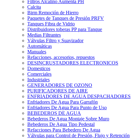
Filtros Alcalino Aumenta PH
Calcita
Birm Remoción de Hierro
Paquetes de Tanques de Presión PRFV
Tanques Fibra de Vidrio
Distribuidores toberas PP para Tanque
Medias Filtrantes
Válvulas Filtro y Suavizador
Automáticas
Manuales
Refacciones, accesorios, repuestos
DESINCRUSTADORES ELECTRONICOS
Domesticos
Comerciales
Industriales
GENERADORES DE OZONO
PURIFICADORES DE AIRE
ENFRIADORES DE AGUA DESPACHADORES
Enfriadores De Agua Para Garrafón
Enfriadores De Agua Para Punto de Uso
BEBEDEROS DE AGUA
Bebederos De Agua Montaje Sobre Muro
Bebederos De Agua Tipo Pedestal
Refacciones Para Bebedero De Agua
Válvulas para Control de Presión, Flujo y Retención