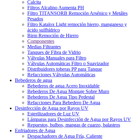
Calcita
Filtros Alcalino Aumenta PH
Filtro TITANSORB Remoción Arsénico y Metáles
Pesados
Filtro Katalox Light remoción hierro, manganeso y
ácido sulfhídrico
Birm Remoción de Hierro
Componentes
Medias Filtrantes
Tanques de Fibra de Vidrio
Válvulas Manuales para Filtro
Válvulas Automáticas Filtro o Suavizador
Distribuidores toberas PP para Tanque
Refacciones Válvulas Automáticas
Bebederos de agua
Bebederos de agua Acero Inoxidable
Bebederos De Agua Montaje Sobre Muro
Bebederos De Agua Tipo Pedestal
Refacciones Para Bebedero De Agua
Desinfección de Agua por Rayos UV
Esterilizadores de Luz UV
Lámparas para Desinfección de Agua por Rayos UV
Repuestos, bulbos, mangas de cuarzo, balastros
Enfriadores de Agua
Despachadores de Agua Fría, Caliente