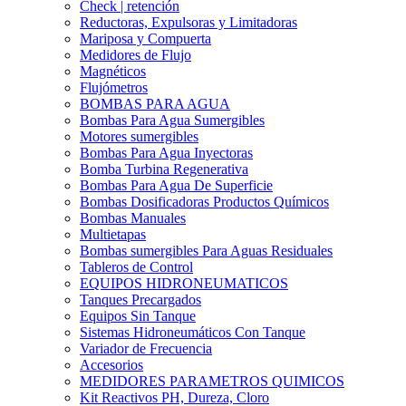
Check | retención
Reductoras, Expulsoras y Limitadoras
Mariposa y Compuerta
Medidores de Flujo
Magnéticos
Flujómetros
BOMBAS PARA AGUA
Bombas Para Agua Sumergibles
Motores sumergibles
Bombas Para Agua Inyectoras
Bomba Turbina Regenerativa
Bombas Para Agua De Superficie
Bombas Dosificadoras Productos Químicos
Bombas Manuales
Multietapas
Bombas sumergibles Para Aguas Residuales
Tableros de Control
EQUIPOS HIDRONEUMATICOS
Tanques Precargados
Equipos Sin Tanque
Sistemas Hidroneumáticos Con Tanque
Variador de Frecuencia
Accesorios
MEDIDORES PARAMETROS QUIMICOS
Kit Reactivos PH, Dureza, Cloro