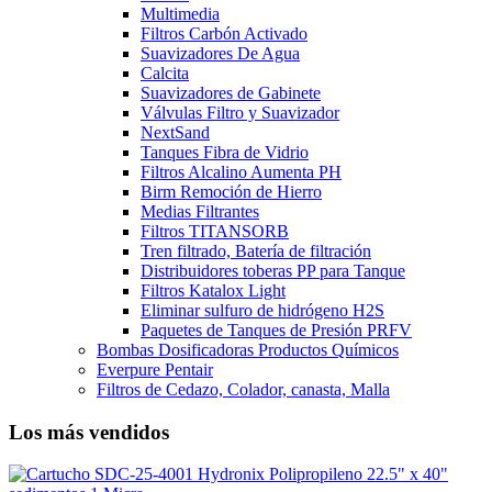
Multimedia
Filtros Carbón Activado
Suavizadores De Agua
Calcita
Suavizadores de Gabinete
Válvulas Filtro y Suavizador
NextSand
Tanques Fibra de Vidrio
Filtros Alcalino Aumenta PH
Birm Remoción de Hierro
Medias Filtrantes
Filtros TITANSORB
Tren filtrado, Batería de filtración
Distribuidores toberas PP para Tanque
Filtros Katalox Light
Eliminar sulfuro de hidrógeno H2S
Paquetes de Tanques de Presión PRFV
Bombas Dosificadoras Productos Químicos
Everpure Pentair
Filtros de Cedazo, Colador, canasta, Malla
Los más vendidos