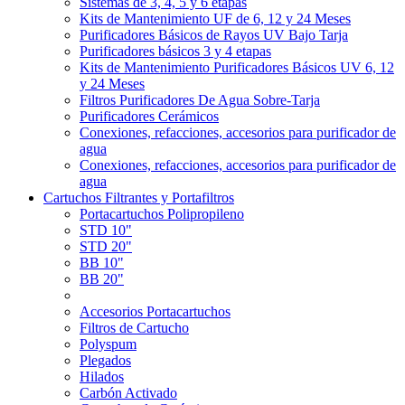
Sistemas de 3, 4, 5 y 6 etapas
Kits de Mantenimiento UF de 6, 12 y 24 Meses
Purificadores Básicos de Rayos UV Bajo Tarja
Purificadores básicos 3 y 4 etapas
Kits de Mantenimiento Purificadores Básicos UV 6, 12
y 24 Meses
Filtros Purificadores De Agua Sobre-Tarja
Purificadores Cerámicos
Conexiones, refacciones, accesorios para purificador de
agua
Conexiones, refacciones, accesorios para purificador de
agua
Cartuchos Filtrantes y Portafiltros
Portacartuchos Polipropileno
STD 10"
STD 20"
BB 10"
BB 20"
Accesorios Portacartuchos
Filtros de Cartucho
Polyspum
Plegados
Hilados
Carbón Activado