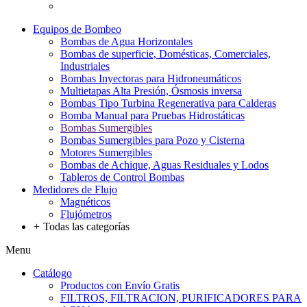
Equipos de Bombeo
Bombas de Agua Horizontales
Bombas de superficie, Domésticas, Comerciales,
Industriales
Bombas Inyectoras para Hidroneumáticos
Multietapas Alta Presión, Ósmosis inversa
Bombas Tipo Turbina Regenerativa para Calderas
Bomba Manual para Pruebas Hidrostáticas
Bombas Sumergibles
Bombas Sumergibles para Pozo y Cisterna
Motores Sumergibles
Bombas de Achique, Aguas Residuales y Lodos
Tableros de Control Bombas
Medidores de Flujo
Magnéticos
Flujómetros
+
Todas las categorías
Menu
Catálogo
Productos con Envío Gratis
FILTROS, FILTRACION, PURIFICADORES PARA