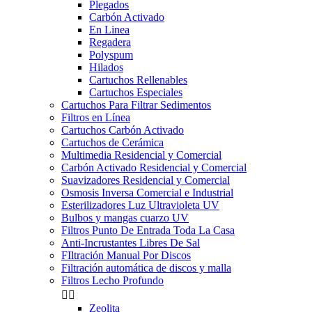
Plegados
Carbón Activado
En Linea
Regadera
Polyspum
Hilados
Cartuchos Rellenables
Cartuchos Especiales
Cartuchos Para Filtrar Sedimentos
Filtros en Línea
Cartuchos Carbón Activado
Cartuchos de Cerámica
Multimedia Residencial y Comercial
Carbón Activado Residencial y Comercial
Suavizadores Residencial y Comercial
Osmosis Inversa Comercial e Industrial
Esterilizadores Luz Ultravioleta UV
Bulbos y mangas cuarzo UV
Filtros Punto De Entrada Toda La Casa
Anti-Incrustantes Libres De Sal
FIltración Manual Por Discos
Filtración automática de discos y malla
Filtros Lecho Profundo


Zeolita