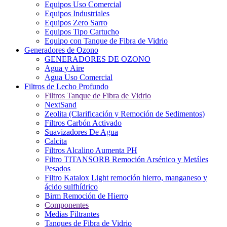
Equipos Uso Comercial
Equipos Industriales
Equipos Zero Sarro
Equipos Tipo Cartucho
Equipo con Tanque de Fibra de Vidrio
Generadores de Ozono
GENERADORES DE OZONO
Agua y Aire
Agua Uso Comercial
Filtros de Lecho Profundo
Filtros Tanque de Fibra de Vidrio
NextSand
Zeolita (Clarificación y Remoción de Sedimentos)
Filtros Carbón Activado
Suavizadores De Agua
Calcita
Filtros Alcalino Aumenta PH
Filtro TITANSORB Remoción Arsénico y Metáles
Pesados
Filtro Katalox Light remoción hierro, manganeso y
ácido sulfhídrico
Birm Remoción de Hierro
Componentes
Medias Filtrantes
Tanques de Fibra de Vidrio