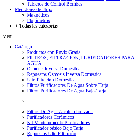
Tableros de Control Bombas
Medidores de Flujo
Magnéticos
Flujómetros
+
Todas las categorías
Menu
Catálogo
Productos con Envío Gratis
FILTROS, FILTRACION, PURIFICADORES PARA
AGUA
Osmosis Inversa Doméstica
Repuestos Ósmosis Inversa Domestica
Ultrafiltración Doméstica
Filtros Purificadores De Agua Sobre-Tarja
Filtros Purificadores De Agua Bajo-Tarja
Filtros De Agua Alcalina Ionizada
Purificadores Cerámicos
Kit Mantenimiento Purificadores
Purificador básico Bajo Tarja
Repuestos UltraFiltración