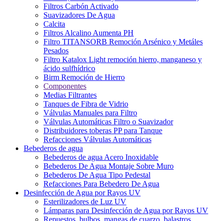
Filtros Carbón Activado
Suavizadores De Agua
Calcita
Filtros Alcalino Aumenta PH
Filtro TITANSORB Remoción Arsénico y Metáles
Pesados
Filtro Katalox Light remoción hierro, manganeso y
ácido sulfhídrico
Birm Remoción de Hierro
Componentes
Medias Filtrantes
Tanques de Fibra de Vidrio
Válvulas Manuales para Filtro
Válvulas Automáticas Filtro o Suavizador
Distribuidores toberas PP para Tanque
Refacciones Válvulas Automáticas
Bebederos de agua
Bebederos de agua Acero Inoxidable
Bebederos De Agua Montaje Sobre Muro
Bebederos De Agua Tipo Pedestal
Refacciones Para Bebedero De Agua
Desinfección de Agua por Rayos UV
Esterilizadores de Luz UV
Lámparas para Desinfección de Agua por Rayos UV
Repuestos, bulbos, mangas de cuarzo, balastros