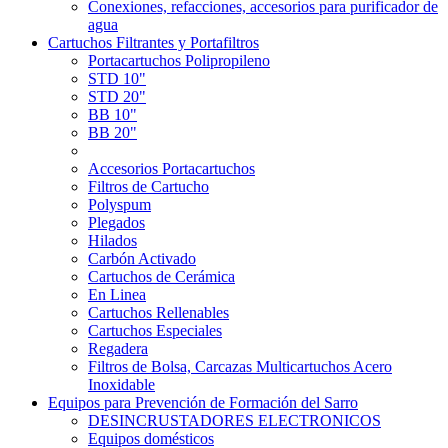
Conexiones, refacciones, accesorios para purificador de
agua
Cartuchos Filtrantes y Portafiltros
Portacartuchos Polipropileno
STD 10"
STD 20"
BB 10"
BB 20"
Accesorios Portacartuchos
Filtros de Cartucho
Polyspum
Plegados
Hilados
Carbón Activado
Cartuchos de Cerámica
En Linea
Cartuchos Rellenables
Cartuchos Especiales
Regadera
Filtros de Bolsa, Carcazas Multicartuchos Acero
Inoxidable
Equipos para Prevención de Formación del Sarro
DESINCRUSTADORES ELECTRONICOS
Equipos domésticos