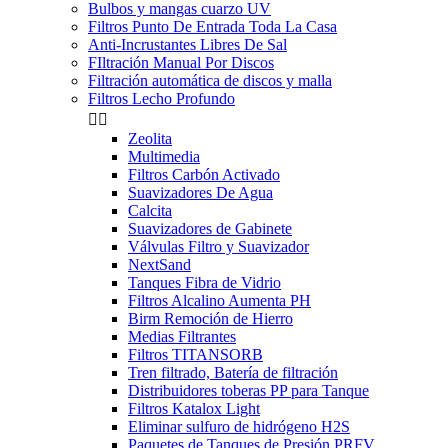
Bulbos y mangas cuarzo UV
Filtros Punto De Entrada Toda La Casa
Anti-Incrustantes Libres De Sal
FIltración Manual Por Discos
Filtración automática de discos y malla
Filtros Lecho Profundo


Zeolita
Multimedia
Filtros Carbón Activado
Suavizadores De Agua
Calcita
Suavizadores de Gabinete
Válvulas Filtro y Suavizador
NextSand
Tanques Fibra de Vidrio
Filtros Alcalino Aumenta PH
Birm Remoción de Hierro
Medias Filtrantes
Filtros TITANSORB
Tren filtrado, Batería de filtración
Distribuidores toberas PP para Tanque
Filtros Katalox Light
Eliminar sulfuro de hidrógeno H2S
Paquetes de Tanques de Presión PRFV