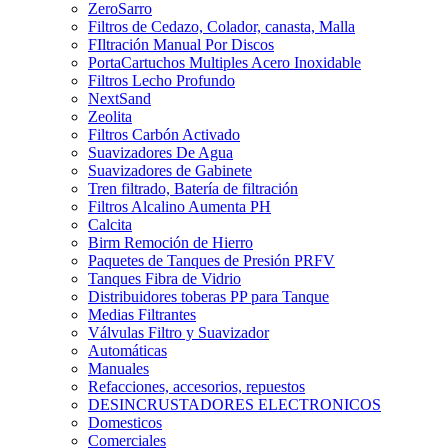
ZeroSarro
Filtros de Cedazo, Colador, canasta, Malla
FIltración Manual Por Discos
PortaCartuchos Multiples Acero Inoxidable
Filtros Lecho Profundo
NextSand
Zeolita
Filtros Carbón Activado
Suavizadores De Agua
Suavizadores de Gabinete
Tren filtrado, Batería de filtración
Filtros Alcalino Aumenta PH
Calcita
Birm Remoción de Hierro
Paquetes de Tanques de Presión PRFV
Tanques Fibra de Vidrio
Distribuidores toberas PP para Tanque
Medias Filtrantes
Válvulas Filtro y Suavizador
Automáticas
Manuales
Refacciones, accesorios, repuestos
DESINCRUSTADORES ELECTRONICOS
Domesticos
Comerciales