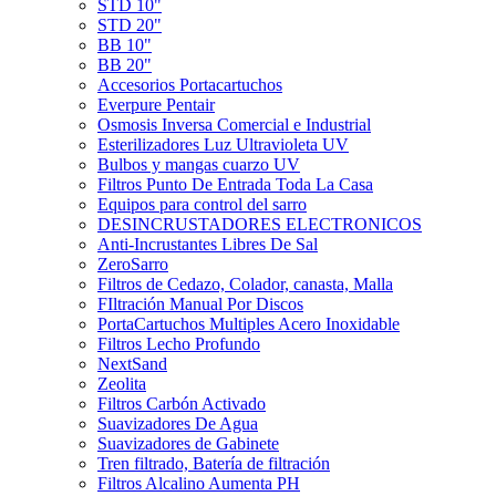
STD 10"
STD 20"
BB 10"
BB 20"
Accesorios Portacartuchos
Everpure Pentair
Osmosis Inversa Comercial e Industrial
Esterilizadores Luz Ultravioleta UV
Bulbos y mangas cuarzo UV
Filtros Punto De Entrada Toda La Casa
Equipos para control del sarro
DESINCRUSTADORES ELECTRONICOS
Anti-Incrustantes Libres De Sal
ZeroSarro
Filtros de Cedazo, Colador, canasta, Malla
FIltración Manual Por Discos
PortaCartuchos Multiples Acero Inoxidable
Filtros Lecho Profundo
NextSand
Zeolita
Filtros Carbón Activado
Suavizadores De Agua
Suavizadores de Gabinete
Tren filtrado, Batería de filtración
Filtros Alcalino Aumenta PH