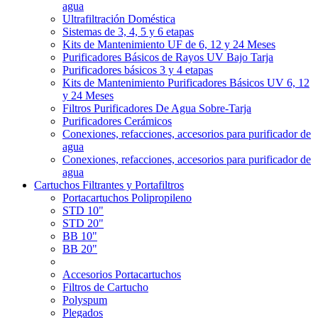
agua
Ultrafiltración Doméstica
Sistemas de 3, 4, 5 y 6 etapas
Kits de Mantenimiento UF de 6, 12 y 24 Meses
Purificadores Básicos de Rayos UV Bajo Tarja
Purificadores básicos 3 y 4 etapas
Kits de Mantenimiento Purificadores Básicos UV 6, 12
y 24 Meses
Filtros Purificadores De Agua Sobre-Tarja
Purificadores Cerámicos
Conexiones, refacciones, accesorios para purificador de
agua
Conexiones, refacciones, accesorios para purificador de
agua
Cartuchos Filtrantes y Portafiltros
Portacartuchos Polipropileno
STD 10"
STD 20"
BB 10"
BB 20"
Accesorios Portacartuchos
Filtros de Cartucho
Polyspum
Plegados