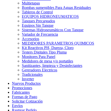
Multietapas
Bombas sumergibles Para Aguas Residuales
Tableros de Control
EQUIPOS HIDRONEUMATICOS
Tanques Precargados
Equipos Sin Tanque
Sistemas Hidroneumáticos Con Tanque
Variador de Frecuencia
Accesorios
MEDIDORES PARAMETROS QUIMICOS
Kit Reactivos PH, Dureza, Cloro
Testers Digitales Tipo Pluma
Monitores Para Panel
Medidores de mesa y/o portatiles
Sanitizantes, limpieza y Desinfectantes
Gereradores Electricos
Tradicionales
Inverter
Nuevos Productos
Promociones
Fabricantes
Formas de Pago
Solicitar Cotización
Envíos
Rastrear Pedido