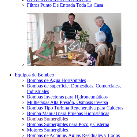
Filtros Punto De Entrada Toda La Casa
Equipos de Bombeo
Bombas de Agua Horizontales
Bombas de superficie, Domésticas, Comerciales,
Industriales
Bombas Inyectoras para Hidroneumáticos
Multietapas Alta Presión, Ósmosis inversa
Bombas Tipo Turbina Regenerativa para Calderas
Bomba Manual para Pruebas Hidrostáticas
Bombas Sumergibles
Bombas Sumergibles para Pozo y Cisterna
Motores Sumergibles
Bombas de Achique, Aguas Residuales y Lodos