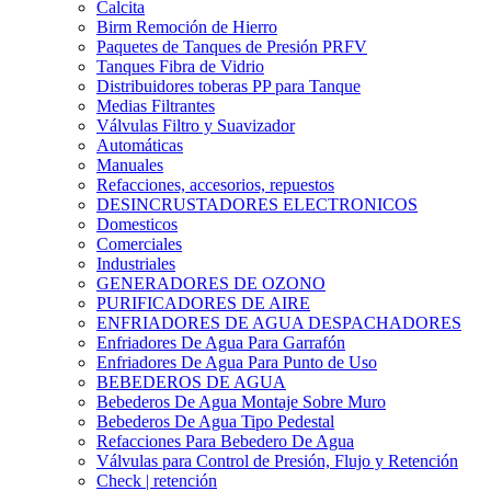
Calcita
Birm Remoción de Hierro
Paquetes de Tanques de Presión PRFV
Tanques Fibra de Vidrio
Distribuidores toberas PP para Tanque
Medias Filtrantes
Válvulas Filtro y Suavizador
Automáticas
Manuales
Refacciones, accesorios, repuestos
DESINCRUSTADORES ELECTRONICOS
Domesticos
Comerciales
Industriales
GENERADORES DE OZONO
PURIFICADORES DE AIRE
ENFRIADORES DE AGUA DESPACHADORES
Enfriadores De Agua Para Garrafón
Enfriadores De Agua Para Punto de Uso
BEBEDEROS DE AGUA
Bebederos De Agua Montaje Sobre Muro
Bebederos De Agua Tipo Pedestal
Refacciones Para Bebedero De Agua
Válvulas para Control de Presión, Flujo y Retención
Check | retención