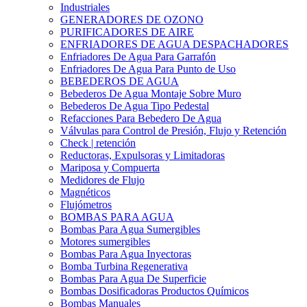
Industriales
GENERADORES DE OZONO
PURIFICADORES DE AIRE
ENFRIADORES DE AGUA DESPACHADORES
Enfriadores De Agua Para Garrafón
Enfriadores De Agua Para Punto de Uso
BEBEDEROS DE AGUA
Bebederos De Agua Montaje Sobre Muro
Bebederos De Agua Tipo Pedestal
Refacciones Para Bebedero De Agua
Válvulas para Control de Presión, Flujo y Retención
Check | retención
Reductoras, Expulsoras y Limitadoras
Mariposa y Compuerta
Medidores de Flujo
Magnéticos
Flujómetros
BOMBAS PARA AGUA
Bombas Para Agua Sumergibles
Motores sumergibles
Bombas Para Agua Inyectoras
Bomba Turbina Regenerativa
Bombas Para Agua De Superficie
Bombas Dosificadoras Productos Químicos
Bombas Manuales