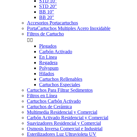
STD 10"
STD 20"
BB 10"
BB 20"
Accesorios Portacartuchos
PortaCartuchos Multiples Acero Inoxidable
Filtros de Cartucho


Plegados
Carbón Activado
En Linea
Regadera
Polyspum
Hilados
Cartuchos Rellenables
Cartuchos Especiales
Cartuchos Para Filtrar Sedimentos
Filtros en Línea
Cartuchos Carbón Activado
Cartuchos de Cerámica
Multimedia Residencial y Comercial
Carbón Activado Residencial y Comercial
Suavizadores Residencial y Comercial
Osmosis Inversa Comercial e Industrial
Esterilizadores Luz Ultravioleta UV