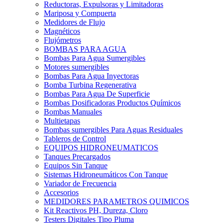
Reductoras, Expulsoras y Limitadoras
Mariposa y Compuerta
Medidores de Flujo
Magnéticos
Flujómetros
BOMBAS PARA AGUA
Bombas Para Agua Sumergibles
Motores sumergibles
Bombas Para Agua Inyectoras
Bomba Turbina Regenerativa
Bombas Para Agua De Superficie
Bombas Dosificadoras Productos Químicos
Bombas Manuales
Multietapas
Bombas sumergibles Para Aguas Residuales
Tableros de Control
EQUIPOS HIDRONEUMATICOS
Tanques Precargados
Equipos Sin Tanque
Sistemas Hidroneumáticos Con Tanque
Variador de Frecuencia
Accesorios
MEDIDORES PARAMETROS QUIMICOS
Kit Reactivos PH, Dureza, Cloro
Testers Digitales Tipo Pluma