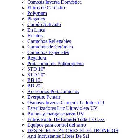
Ósmosis Inversa Doméstica
Filtros de Cartucho
Polyspum
Plegados
Carbón Activado
En Linea
Hilados
Cartuchos Rellenables
Cartuchos de Cerámica
Cartuchos Especiales
Regadera
Portacartuchos Polipropileno
STD 10"
STD 20"
BB 10"
BB 20"
Accesorios Portacartuchos
Everpure Pentair
Osmosis Inversa Comercial e Industrial
Esterilizadores Luz Ultravioleta UV
Bulbos y mangas cuarzo UV
Filtros Punto De Entrada Toda La Casa
Equipos para control del sarro
DESINCRUSTADORES ELECTRONICOS
Anti-Incrustantes Libres De Sal