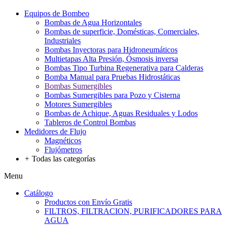
Equipos de Bombeo
Bombas de Agua Horizontales
Bombas de superficie, Domésticas, Comerciales,
Industriales
Bombas Inyectoras para Hidroneumáticos
Multietapas Alta Presión, Ósmosis inversa
Bombas Tipo Turbina Regenerativa para Calderas
Bomba Manual para Pruebas Hidrostáticas
Bombas Sumergibles
Bombas Sumergibles para Pozo y Cisterna
Motores Sumergibles
Bombas de Achique, Aguas Residuales y Lodos
Tableros de Control Bombas
Medidores de Flujo
Magnéticos
Flujómetros
+
Todas las categorías
Menu
Catálogo
Productos con Envío Gratis
FILTROS, FILTRACION, PURIFICADORES PARA
AGUA