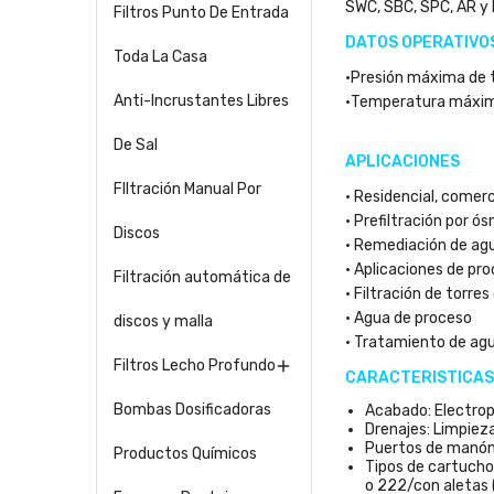
SWC, SBC, SPC, AR y 
Filtros Punto De Entrada
DATOS OPERATIVO
Toda La Casa
•Presión máxima de tr
Anti-Incrustantes Libres
•Temperatura máxima
De Sal
APLICACIONES
FIltración Manual Por
• Residencial, comerci
• Prefiltración por ó
Discos
• Remediación de ag
• Aplicaciones de pro
Filtración automática de
• Filtración de torre
• Agua de proceso
discos y malla
• Tratamiento de agu
Filtros Lecho Profundo

CARACTERISTICAS
Bombas Dosificadoras
Acabado: Electropu
Drenajes: Limpieza
Puertos de manóme
Productos Químicos
Tipos de cartucho
o 222/con aletas (