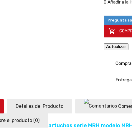
Añadir a la 
Pregunta so

COMPR
Compra 
Entrega 
Detalles del Producto
Comen
re el producto
(0)
Scientific Multi-Cartuchos serie MRH modelo MR