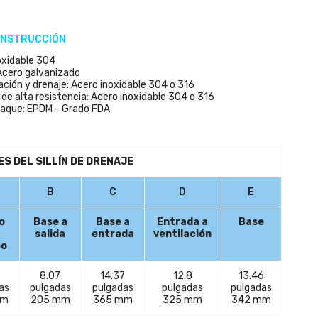
ONSTRUCCIÓN
oxidable 304
 Acero galvanizado
ción y drenaje: Acero inoxidable 304 o 316
de alta resistencia: Acero inoxidable 304 o 316
aque: EPDM - Grado FDA
S DEL SILLÍN DE DRENAJE
B
C
D
E
o
Base a
Base a
Entrada a
Base
salida
entrada
ventilación
po
8.07
14.37
12.8
13.46
as
pulgadas
pulgadas
pulgadas
pulgadas
mm
205 mm
365 mm
325 mm
342 mm