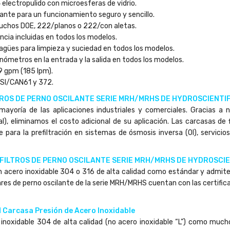
 electropulido con microesferas de vidrio.
lante para un funcionamiento seguro y sencillo.
uchos DOE, 222/planos o 222/con aletas.
ncia incluidas en todos los modelos.
agües para limpieza y suciedad en todos los modelos.
ómetros en la entrada y la salida en todos los modelos.
9 gpm (185 lpm).
NSI/CAN61 y 372.
ROS DE PERNO OSCILANTE SERIE MRH/MRHS DE HYDROSCIENTIF
 mayoría de las aplicaciones industriales y comerciales. Gracias a
l), eliminamos el costo adicional de su aplicación. Las carcasas de
para la prefiltración en sistemas de ósmosis inversa (OI), servicio
FILTROS DE PERNO OSCILANTE SERIE MRH/MRHS DE HYDROSCIE
 acero inoxidable 304 o 316 de alta calidad como estándar y admite
ulares de perno oscilante de la serie MRH/MRHS cuentan con las certi
 Carcasa Presión de Acero Inoxidable
inoxidable 304 de alta calidad (no acero inoxidable “L”) como mucho