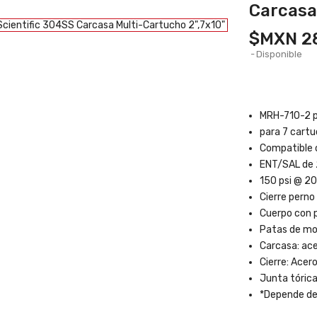
Carcasa
$MXN 28
Disponible
MRH-710-2 pa
para 7 cartu
Compatible 
ENT/SAL de 2
150 psi @ 20
Cierre perno
Cuerpo con p
Patas de mon
Carcasa: ace
Cierre: Acer
Junta tórica
*Depende del