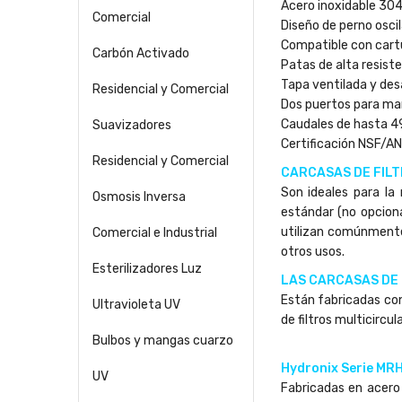
Acero inoxidable 304
Comercial
Diseño de perno osci
Compatible con cart
Carbón Activado
Patas de alta resiste
Tapa ventilada y des
Residencial y Comercial
Dos puertos para man
Caudales de hasta 4
Suavizadores
Certificación NSF/A
Residencial y Comercial
CARCASAS DE FILT
Son ideales para la
Osmosis Inversa
estándar (no opciona
utilizan comúnmente 
Comercial e Industrial
otros usos.
Esterilizadores Luz
LAS CARCASAS DE 
Están fabricadas con
Ultravioleta UV
de filtros multicirc
Bulbos y mangas cuarzo
Hydronix Serie MRH
UV
Fabricadas en acero 