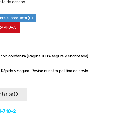
lista de deseos
bre el producto
(0)
A AHORA
con confianza (Pagina 100% segura y encriptada)
Rápida y segura, Revise nuestra política de envío
tarios
(0)
H-710-2