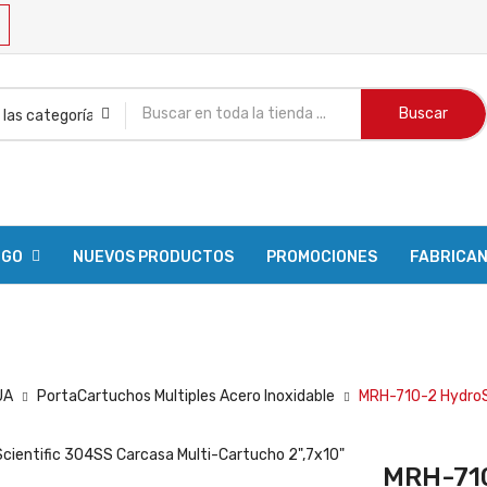
Buscar
OGO
NUEVOS PRODUCTOS
PROMOCIONES
FABRICA
R PEDIDO
UA
PortaCartuchos Multiples Acero Inoxidable
MRH-710-2 HydroS
MRH-710