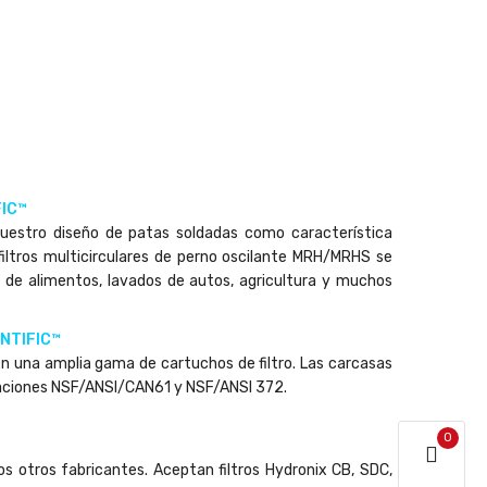
IC™
 nuestro diseño de patas soldadas como característica
 filtros multicirculares de perno oscilante MRH/MRHS se
s de alimentos, lavados de autos, agricultura y muchos
NTIFIC™
n una amplia gama de cartuchos de filtro. Las carcasas
ficaciones NSF/ANSI/CAN61 y NSF/ANSI 372.
0
s otros fabricantes. Aceptan filtros Hydronix CB, SDC,