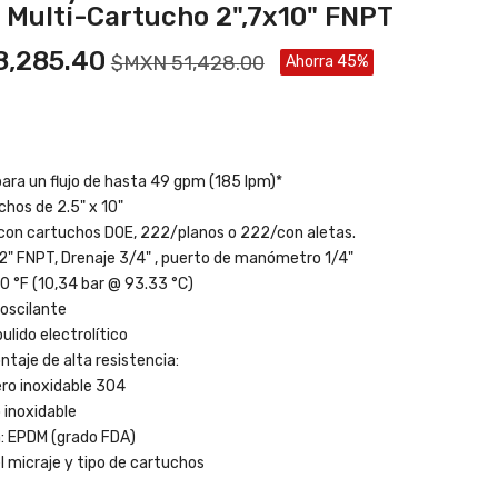
 Multi-Cartucho 2",7x10" FNPT
,285.40
$MXN 51,428.00
Ahorra 45%
ra un flujo de hasta 49 gpm (185 lpm)*
chos de 2.5" x 10"
con cartuchos DOE, 222/planos o 222/con aletas.
" FNPT, Drenaje 3/4" , puerto de manómetro 1/4"
0 °F (10,34 bar @ 93.33 °C)
 oscilante
ulido electrolítico
taje de alta resistencia:
ro inoxidable 304
o inoxidable
: EPDM (grado FDA)
 micraje y tipo de cartuchos