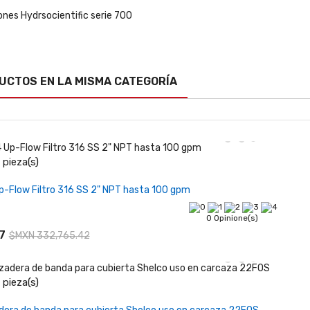
UCTOS EN LA MISMA CATEGORÍA
pieza(s)
Añadir al carrito
-Flow Filtro 316 SS 2" NPT hasta 100 gpm
0 Opinione(s)
7
$MXN 332,765.42
pieza(s)
Agotado