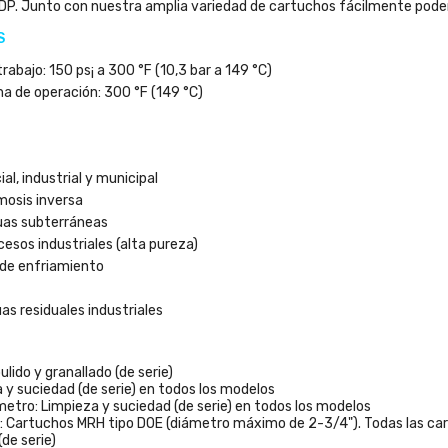
DP. Junto con nuestra amplia variedad de cartuchos fácilmente podem
S
abajo: 150 ps¡ a 300 °F (10,3 bar a 149 °C)
 de operación: 300 °F (149 °C)
al, industrial y municipal
smosis inversa
uas subterráneas
cesos industriales (alta pureza)
s de enfriamiento
as residuales industriales
lido y granallado (de serie)
 y suciedad (de serie) en todos los modelos
tro: Limpieza y suciedad (de serie) en todos los modelos
: Cartuchos MRH tipo DOE (diámetro máximo de 2-3/4"). Todas las ca
de serie)