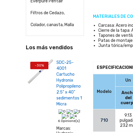
Everpure Pentair
Filtros de Cedazo,
MATERIALES DE C
Colador, canasta, Malla
Carcasa: Acero in
Cierre de la tapa:
Tapones de ventila
Patas de montaje 
Junta tórica/emp
Los más vendidos
SDC-25-
-30%
ESPECIFICACIONE
4001
Cartucho
Hydronix
Un
Polipropileno
Modelo
2.5" x 40"
Anch
del
sedimentos 1
cuer
Micra
9.13
710
pulgad
6 Opinione(s)
232 
Marcas: