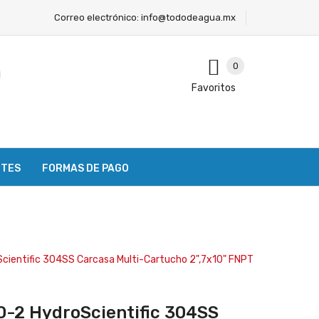
Correo electrónico:
info@tododeagua.mx
0
Favoritos
NTES
FORMAS DE PAGO
cientific 304SS Carcasa Multi-Cartucho 2",7x10" FNPT
-2 HydroScientific 304SS