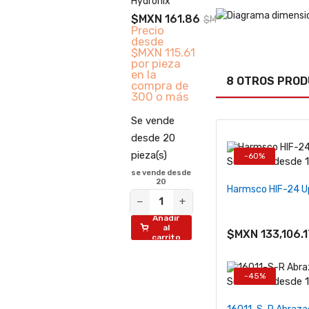
Hydronix
$MXN 161.86
$MXN 231.23
Precio
desde
$MXN 115.61
por pieza
en la
8 OTROS PROD
compra de
300 o más
Se vende
desde 20
pieza(s)
-60%
Se vende desde 1 
se vende desde
−
+
20
Harmsco HIF-24 Up
−
+
Añadir
al
$MXN 133,106.1
carrito
-45%
Se vende desde 1 