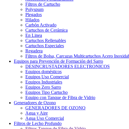
Filtros de Cartucho
Polyspum
Plegados
Hilados
Carbón Activado
Cartuchos de Cerámica
En Linea
Cartuchos Rellenables
Cartuchos Especiales
Regadera
Filtros de Bolsa, Carcazas Multicartuchos Acero Inoxida
Equipos para Prevención de Formación del Sarro
DESINCRUSTADORES ELECTRONICOS
Equipos domésticos
Equipos Uso Comercial
Equipos Industriales
Equipos Zero Sarro
Equipos Tipo Cartucho
Equipo con Tanque de Fibra de Vidrio
Generadores de Ozono
GENERADORES DE OZONO
Agua y Aire
Agua Uso Comercial
Filtros de Lecho Profundo
Filtros Tanque de Fibra de Vidrio