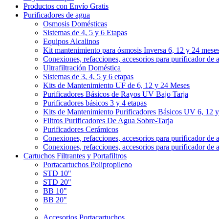
Productos con Envío Gratis
Purificadores de agua
Osmosis Domésticas
Sistemas de 4, 5 y 6 Etapas
Equipos Alcalinos
Kit mantenimiento para ósmosis Inversa 6, 12 y 24 mese
Conexiones, refacciones, accesorios para purificador de 
Ultrafiltración Doméstica
Sistemas de 3, 4, 5 y 6 etapas
Kits de Mantenimiento UF de 6, 12 y 24 Meses
Purificadores Básicos de Rayos UV Bajo Tarja
Purificadores básicos 3 y 4 etapas
Kits de Mantenimiento Purificadores Básicos UV 6, 12 
Filtros Purificadores De Agua Sobre-Tarja
Purificadores Cerámicos
Conexiones, refacciones, accesorios para purificador de 
Conexiones, refacciones, accesorios para purificador de 
Cartuchos Filtrantes y Portafiltros
Portacartuchos Polipropileno
STD 10"
STD 20"
BB 10"
BB 20"
Accesorios Portacartuchos