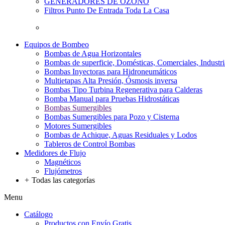
GENERADORES DE OZONO
Filtros Punto De Entrada Toda La Casa
Equipos de Bombeo
Bombas de Agua Horizontales
Bombas de superficie, Domésticas, Comerciales, Industri
Bombas Inyectoras para Hidroneumáticos
Multietapas Alta Presión, Ósmosis inversa
Bombas Tipo Turbina Regenerativa para Calderas
Bomba Manual para Pruebas Hidrostáticas
Bombas Sumergibles
Bombas Sumergibles para Pozo y Cisterna
Motores Sumergibles
Bombas de Achique, Aguas Residuales y Lodos
Tableros de Control Bombas
Medidores de Flujo
Magnéticos
Flujómetros
+
Todas las categorías
Menu
Catálogo
Productos con Envío Gratis