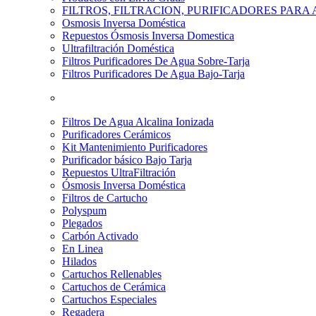
FILTROS, FILTRACION, PURIFICADORES PARA
Osmosis Inversa Doméstica
Repuestos Ósmosis Inversa Domestica
Ultrafiltración Doméstica
Filtros Purificadores De Agua Sobre-Tarja
Filtros Purificadores De Agua Bajo-Tarja
Filtros De Agua Alcalina Ionizada
Purificadores Cerámicos
Kit Mantenimiento Purificadores
Purificador básico Bajo Tarja
Repuestos UltraFiltración
Ósmosis Inversa Doméstica
Filtros de Cartucho
Polyspum
Plegados
Carbón Activado
En Linea
Hilados
Cartuchos Rellenables
Cartuchos de Cerámica
Cartuchos Especiales
Regadera