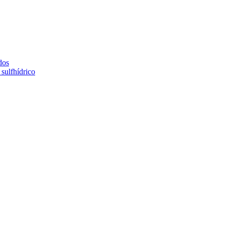
dos
sulfhídrico