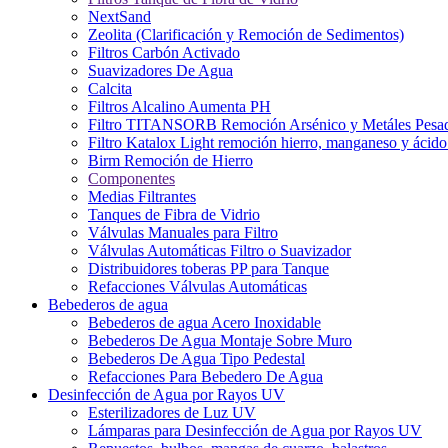
NextSand
Zeolita (Clarificación y Remoción de Sedimentos)
Filtros Carbón Activado
Suavizadores De Agua
Calcita
Filtros Alcalino Aumenta PH
Filtro TITANSORB Remoción Arsénico y Metáles Pesa
Filtro Katalox Light remoción hierro, manganeso y ácido 
Birm Remoción de Hierro
Componentes
Medias Filtrantes
Tanques de Fibra de Vidrio
Válvulas Manuales para Filtro
Válvulas Automáticas Filtro o Suavizador
Distribuidores toberas PP para Tanque
Refacciones Válvulas Automáticas
Bebederos de agua
Bebederos de agua Acero Inoxidable
Bebederos De Agua Montaje Sobre Muro
Bebederos De Agua Tipo Pedestal
Refacciones Para Bebedero De Agua
Desinfección de Agua por Rayos UV
Esterilizadores de Luz UV
Lámparas para Desinfección de Agua por Rayos UV