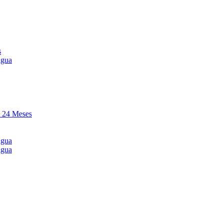
s
agua
y 24 Meses
agua
agua