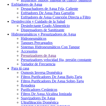
Repuestos, bulbos, mangas de cuarzo, balastros
Enfriadores de Agua
Despachadores de Agua Fría, Caliente
Enfriadores De Agua Para Garrafón
Enfriadores de Agua Conexión Directa a Filtro
Desinfección y Cuidado de la Salud
Desinfectante Grado Alimenticio
Dispensadores de Sanitizante
Hidroneumáticos y Presurizadores de Agua
Hidroneumáticos
Tanques Precargados
Sistemas Hidroneumáticos Con Tanque
Accesorios
Presurizadores de Agua
Presurizadores velocidad fija, presión constante
Variador de Frecuencia
Para tú casa
Osmosis Inversa Doméstica
Filtros Purificadores De Agua Bajo-Tarja
Filtros Purificadores De Agua Sobre-Tarja
Regadera
Purificadores Cerámicos
Filtros De Agua Alcalina Ionizada
Suavizadores De Agua
Ultrafiltración Doméstica