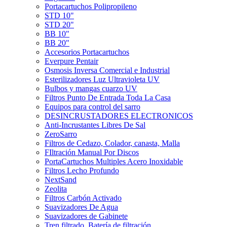
Portacartuchos Polipropileno
STD 10"
STD 20"
BB 10"
BB 20"
Accesorios Portacartuchos
Everpure Pentair
Osmosis Inversa Comercial e Industrial
Esterilizadores Luz Ultravioleta UV
Bulbos y mangas cuarzo UV
Filtros Punto De Entrada Toda La Casa
Equipos para control del sarro
DESINCRUSTADORES ELECTRONICOS
Anti-Incrustantes Libres De Sal
ZeroSarro
Filtros de Cedazo, Colador, canasta, Malla
FIltración Manual Por Discos
PortaCartuchos Multiples Acero Inoxidable
Filtros Lecho Profundo
NextSand
Zeolita
Filtros Carbón Activado
Suavizadores De Agua
Suavizadores de Gabinete
Tren filtrado, Batería de filtración