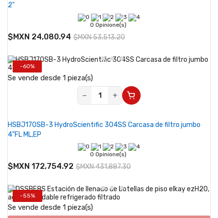
2"
0 Opinione(s)
$MXN 24,080.94
$MXN 53,513.20
-60%
Se vende desde 1 pieza(s)
−
+
HSBJ170SB-3 HydroScientific 304SS Carcasa de filtro jumbo
4"FL ML,EP
0 Opinione(s)
$MXN 172,754.92
$MXN 431,887.30
-55%
Se vende desde 1 pieza(s)