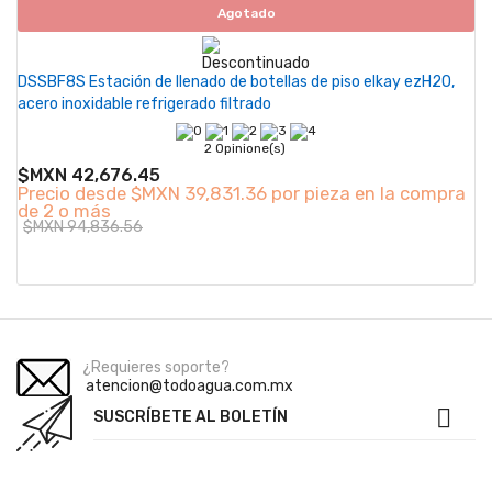
Agotado
DSSBF8S Estación de llenado de botellas de piso elkay ezH2O,
acero inoxidable refrigerado filtrado
2 Opinione(s)
$MXN 42,676.45
Precio desde
$MXN 39,831.36 por pieza en la compra
de 2 o más
$MXN 94,836.56
¿Requieres soporte?
atencion@todoagua.com.mx

SUSCRÍBETE AL BOLETÍN