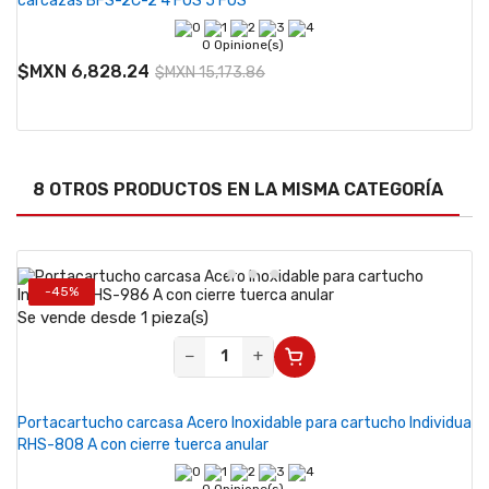
carcazas BFS-2C-2 4 FOS 5 FOS
0 Opinione(s)
$MXN 6,828.24
$MXN 15,173.86
8 OTROS PRODUCTOS EN LA MISMA CATEGORÍA
-45%
Se vende desde 1 pieza(s)
−
+
Portacartucho carcasa Acero Inoxidable para cartucho Individua
RHS-808 A con cierre tuerca anular
0 Opinione(s)