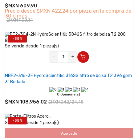
$MXN 609.90
Precio desde
$MXN 422.24 por pieza en la compra de
30 o más
$MXN 938.31
-55%
Se vende desde 1 pieza(s)
−
+
MBF2-316-3F HydroScientific 316SS filtro de bolsa T2 396 gpm
3" Bridado
0 Opinione(s)
$MXN 108,956.02
$MXN 242,124.48
-35%
Se vende desde 1 pieza(s)
Agotado