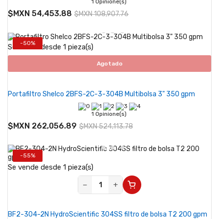
1 Opinione(s)
$MXN 54,453.88
$MXN 108,907.76
-50%
Se vende desde 1 pieza(s)
Agotado
Portafiltro Shelco 2BFS-2C-3-304B Multibolsa 3" 350 gpm
1 Opinione(s)
$MXN 262,056.89
$MXN 524,113.78
-55%
Se vende desde 1 pieza(s)
−
+
BF2-304-2N HydroScientific 304SS filtro de bolsa T2 200 gpm