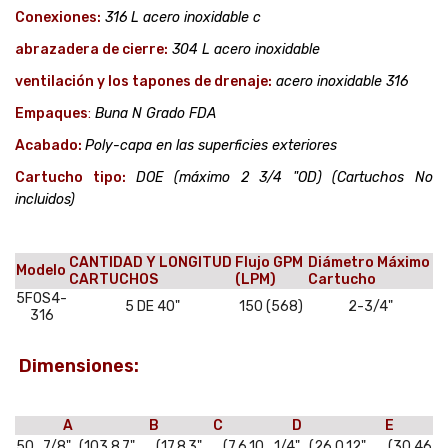
Conexiones:
316 L acero inoxidable c
abrazadera de cierre:
304 L acero inoxidable
ventilación y los tapones de drenaje:
acero inoxidable 316
Empaques
:
Buna N Grado FDA
Acabado:
Poly-capa en las superficies exteriores
Cartucho tipo:
DOE (máximo 2 3/4 "OD) (Cartuchos No
incluidos)
CANTIDAD Y LONGITUD
Flujo GPM
Diámetro Máximo
Modelo
CARTUCHOS
(LPM)
Cartucho
5FOS4-
5 DE 40"
150 (568)
2-3/4"
316
Dimensiones:
A
B
C
D
E
50 7/8" (103.8
7" (17.8
3" (7.6
10 1/4" (26.0
12" (30.46