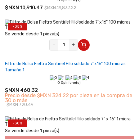
$MXN 10,910.47
$MXN 19,837.22
-35%
Se vende desde 1 pieza(s)
−
+
Filtro de Bolsa Fieltro Sentinel Hilo soldado 7"x16" 100 micras
Tamaño 1
0 Opinione(s)
$MXN 468.32
Precio desde
$MXN 324.22 por pieza en la compra de
30 o más
$MXN 720.49
-30%
Se vende desde 1 pieza(s)