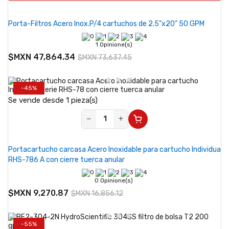
Porta-Filtros Acero Inox.P/4 cartuchos de 2.5"x20" 50 GPM
1 Opinione(s)
$MXN 47,864.34
$MXN 73,637.45
-45%
Se vende desde 1 pieza(s)
−
+
Portacartucho carcasa Acero Inoxidable para cartucho Individua
RHS-786 A con cierre tuerca anular
0 Opinione(s)
$MXN 9,270.87
$MXN 16,856.12
-55%