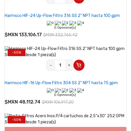
Harmsco HIF-24 Up-Flow Filtro 316 SS 2" NPT hasta 100 gpm
0 Opinione(s)
$MXN 133,106.17
$MXN 332,765.42
-55%
Se vende desde 1 pieza(s)
−
+
Harmsco HIF-16 Up-Flow Filtro 304 SS 2" NPT hasta 75 gpm
0 Opinione(s)
$MXN 48,112.74
$MXN 106,917.20
-50%
Se vende desde 1 pieza(s)