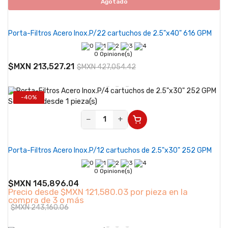
Agotado
Porta-Filtros Acero Inox.P/22 cartuchos de 2.5"x40" 616 GPM
0 Opinione(s)
$MXN 213,527.21
$MXN 427,054.42
-40%
Se vende desde 1 pieza(s)
−
+
Porta-Filtros Acero Inox.P/12 cartuchos de 2.5"x30" 252 GPM
0 Opinione(s)
$MXN 145,896.04
Precio desde
$MXN 121,580.03 por pieza en la
compra de 3 o más
$MXN 243,160.06