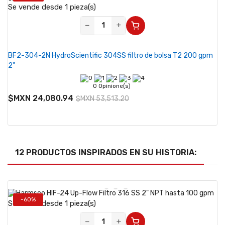
Se vende desde 1 pieza(s)
−
+
BF2-304-2N HydroScientific 304SS filtro de bolsa T2 200 gpm
2"
0 Opinione(s)
$MXN 24,080.94
$MXN 53,513.20
12 PRODUCTOS INSPIRADOS EN SU HISTORIA:
-60%
Se vende desde 1 pieza(s)
−
+