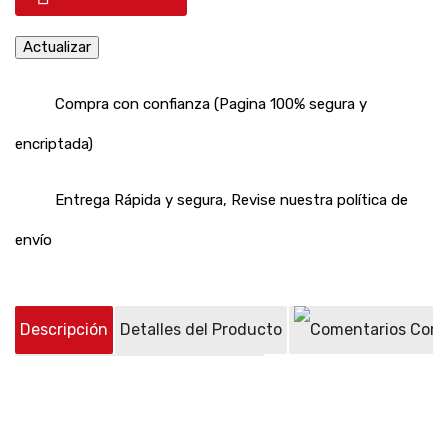
Compra con confianza (Pagina 100% segura y
encriptada)
Entrega Rápida y segura, Revise nuestra política de
envío
Descripción
Detalles del Producto
Come
Preguntas sobre el producto
(0)