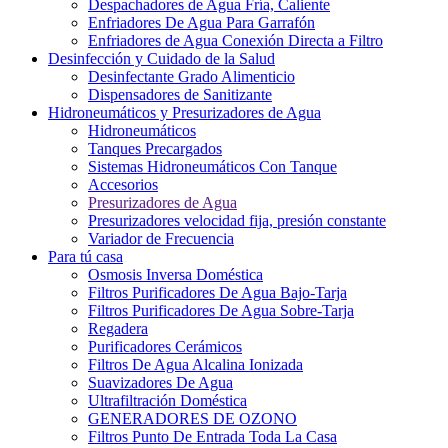
Despachadores de Agua Fría, Caliente
Enfriadores De Agua Para Garrafón
Enfriadores de Agua Conexión Directa a Filtro
Desinfección y Cuidado de la Salud
Desinfectante Grado Alimenticio
Dispensadores de Sanitizante
Hidroneumáticos y Presurizadores de Agua
Hidroneumáticos
Tanques Precargados
Sistemas Hidroneumáticos Con Tanque
Accesorios
Presurizadores de Agua
Presurizadores velocidad fija, presión constante
Variador de Frecuencia
Para tú casa
Osmosis Inversa Doméstica
Filtros Purificadores De Agua Bajo-Tarja
Filtros Purificadores De Agua Sobre-Tarja
Regadera
Purificadores Cerámicos
Filtros De Agua Alcalina Ionizada
Suavizadores De Agua
Ultrafiltración Doméstica
GENERADORES DE OZONO
Filtros Punto De Entrada Toda La Casa