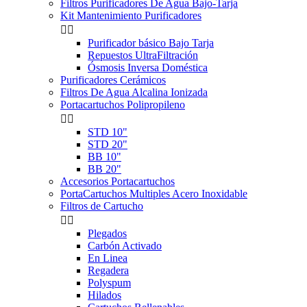
Filtros Purificadores De Agua Bajo-Tarja
Kit Mantenimiento Purificadores


Purificador básico Bajo Tarja
Repuestos UltraFiltración
Ósmosis Inversa Doméstica
Purificadores Cerámicos
Filtros De Agua Alcalina Ionizada
Portacartuchos Polipropileno


STD 10"
STD 20"
BB 10"
BB 20"
Accesorios Portacartuchos
PortaCartuchos Multiples Acero Inoxidable
Filtros de Cartucho


Plegados
Carbón Activado
En Linea
Regadera
Polyspum
Hilados