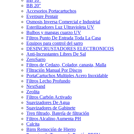
BB 10"
BB 20"
Accesorios Portacartuchos
Everpure Pentair
Osmosis Inversa Comercial e Industrial
Esterilizadores Luz Ultravioleta UV
Bulbos y mangas cuarzo UV
Filtros Punto De Entrada Toda La Casa
Equipos para control del sarro
DESINCRUSTADORES ELECTRONICOS
Anti-Incrustantes Libres De Sal
ZeroSarro
Filtros de Cedazo, Colador, canasta, Malla
FIltración Manual Por Discos
PortaCartuchos Multiples Acero Inoxidable
Filtros Lecho Profundo
NextSand
Zeolita
Filtros Carbón Activado
Suavizadores De Agua
Suavizadores de Gabinete
Tren filtrado, Batería de filtración
Filtros Alcalino Aumenta PH
Calcita
Birm Remoción de Hierro