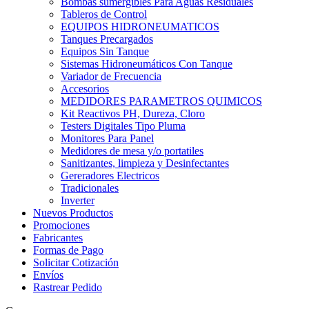
Bombas sumergibles Para Aguas Residuales
Tableros de Control
EQUIPOS HIDRONEUMATICOS
Tanques Precargados
Equipos Sin Tanque
Sistemas Hidroneumáticos Con Tanque
Variador de Frecuencia
Accesorios
MEDIDORES PARAMETROS QUIMICOS
Kit Reactivos PH, Dureza, Cloro
Testers Digitales Tipo Pluma
Monitores Para Panel
Medidores de mesa y/o portatiles
Sanitizantes, limpieza y Desinfectantes
Gereradores Electricos
Tradicionales
Inverter
Nuevos Productos
Promociones
Fabricantes
Formas de Pago
Solicitar Cotización
Envíos
Rastrear Pedido