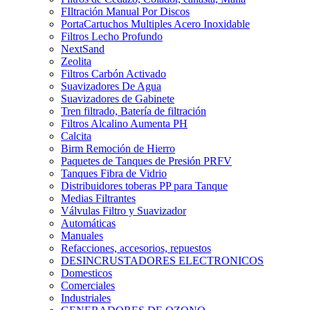
FIltración Manual Por Discos
PortaCartuchos Multiples Acero Inoxidable
Filtros Lecho Profundo
NextSand
Zeolita
Filtros Carbón Activado
Suavizadores De Agua
Suavizadores de Gabinete
Tren filtrado, Batería de filtración
Filtros Alcalino Aumenta PH
Calcita
Birm Remoción de Hierro
Paquetes de Tanques de Presión PRFV
Tanques Fibra de Vidrio
Distribuidores toberas PP para Tanque
Medias Filtrantes
Válvulas Filtro y Suavizador
Automáticas
Manuales
Refacciones, accesorios, repuestos
DESINCRUSTADORES ELECTRONICOS
Domesticos
Comerciales
Industriales