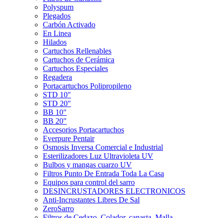
Polyspum
Plegados
Carbón Activado
En Linea
Hilados
Cartuchos Rellenables
Cartuchos de Cerámica
Cartuchos Especiales
Regadera
Portacartuchos Polipropileno
STD 10"
STD 20"
BB 10"
BB 20"
Accesorios Portacartuchos
Everpure Pentair
Osmosis Inversa Comercial e Industrial
Esterilizadores Luz Ultravioleta UV
Bulbos y mangas cuarzo UV
Filtros Punto De Entrada Toda La Casa
Equipos para control del sarro
DESINCRUSTADORES ELECTRONICOS
Anti-Incrustantes Libres De Sal
ZeroSarro
Filtros de Cedazo, Colador, canasta, Malla