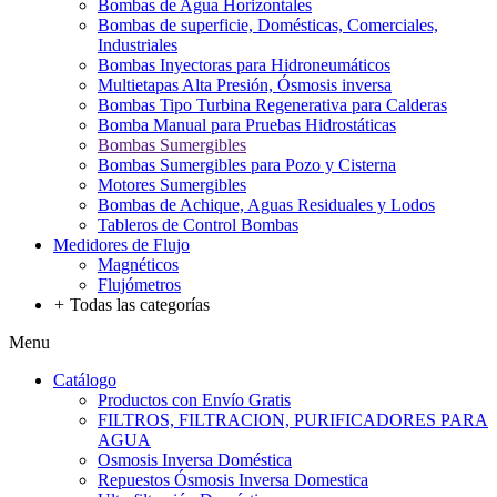
Bombas de Agua Horizontales
Bombas de superficie, Domésticas, Comerciales,
Industriales
Bombas Inyectoras para Hidroneumáticos
Multietapas Alta Presión, Ósmosis inversa
Bombas Tipo Turbina Regenerativa para Calderas
Bomba Manual para Pruebas Hidrostáticas
Bombas Sumergibles
Bombas Sumergibles para Pozo y Cisterna
Motores Sumergibles
Bombas de Achique, Aguas Residuales y Lodos
Tableros de Control Bombas
Medidores de Flujo
Magnéticos
Flujómetros
+
Todas las categorías
Menu
Catálogo
Productos con Envío Gratis
FILTROS, FILTRACION, PURIFICADORES PARA
AGUA
Osmosis Inversa Doméstica
Repuestos Ósmosis Inversa Domestica