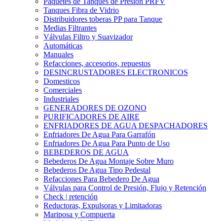
Paquetes de Tanques de Presión PRFV
Tanques Fibra de Vidrio
Distribuidores toberas PP para Tanque
Medias Filtrantes
Válvulas Filtro y Suavizador
Automáticas
Manuales
Refacciones, accesorios, repuestos
DESINCRUSTADORES ELECTRONICOS
Domesticos
Comerciales
Industriales
GENERADORES DE OZONO
PURIFICADORES DE AIRE
ENFRIADORES DE AGUA DESPACHADORES
Enfriadores De Agua Para Garrafón
Enfriadores De Agua Para Punto de Uso
BEBEDEROS DE AGUA
Bebederos De Agua Montaje Sobre Muro
Bebederos De Agua Tipo Pedestal
Refacciones Para Bebedero De Agua
Válvulas para Control de Presión, Flujo y Retención
Check | retención
Reductoras, Expulsoras y Limitadoras
Mariposa y Compuerta