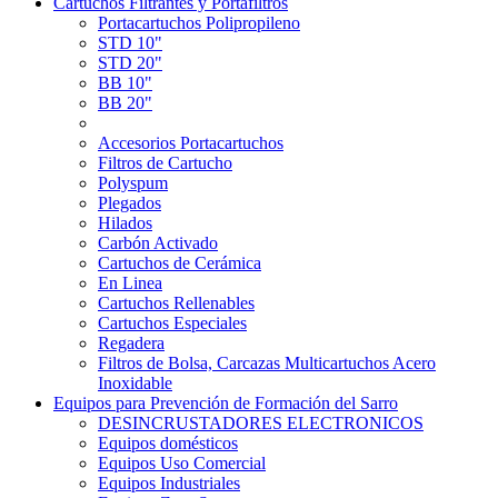
Cartuchos Filtrantes y Portafiltros
Portacartuchos Polipropileno
STD 10"
STD 20"
BB 10"
BB 20"
Accesorios Portacartuchos
Filtros de Cartucho
Polyspum
Plegados
Hilados
Carbón Activado
Cartuchos de Cerámica
En Linea
Cartuchos Rellenables
Cartuchos Especiales
Regadera
Filtros de Bolsa, Carcazas Multicartuchos Acero
Inoxidable
Equipos para Prevención de Formación del Sarro
DESINCRUSTADORES ELECTRONICOS
Equipos domésticos
Equipos Uso Comercial
Equipos Industriales