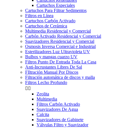
Cartuchos Rellenables
Cartuchos Especiales
Cartuchos Para Filtrar Sedimentos
Filtros en Línea
Cartuchos Carbón Activado
Cartuchos de Cerámica
Multimedia Residencial y Comercial
Carbón Activado Residencial y Comercial
Suavizadores Residencial y Comercial
Osmosis Inversa Comercial e Industrial
Esterilizadores Luz Ultravioleta UV
Bulbos y mangas cuarzo UV
Filtros Punto De Entrada Toda La Casa
Anti-Incrustantes Libres De Sal
FIltración Manual Por Discos
Filtración automática de discos y malla
Filtros Lecho Profundo


Zeolita
Multimedia
Filtros Carbón Activado
Suavizadores De Agua
Calcita
Suavizadores de Gabinete
Válvulas Filtro y Suavizador