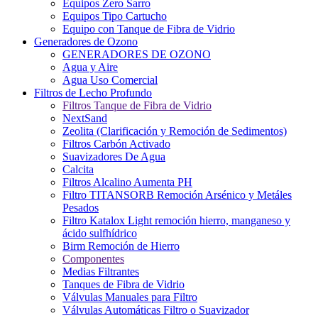
Equipos Zero Sarro
Equipos Tipo Cartucho
Equipo con Tanque de Fibra de Vidrio
Generadores de Ozono
GENERADORES DE OZONO
Agua y Aire
Agua Uso Comercial
Filtros de Lecho Profundo
Filtros Tanque de Fibra de Vidrio
NextSand
Zeolita (Clarificación y Remoción de Sedimentos)
Filtros Carbón Activado
Suavizadores De Agua
Calcita
Filtros Alcalino Aumenta PH
Filtro TITANSORB Remoción Arsénico y Metáles
Pesados
Filtro Katalox Light remoción hierro, manganeso y
ácido sulfhídrico
Birm Remoción de Hierro
Componentes
Medias Filtrantes
Tanques de Fibra de Vidrio
Válvulas Manuales para Filtro
Válvulas Automáticas Filtro o Suavizador