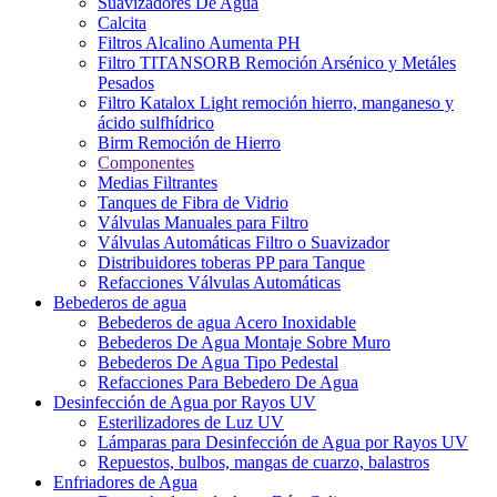
Suavizadores De Agua
Calcita
Filtros Alcalino Aumenta PH
Filtro TITANSORB Remoción Arsénico y Metáles
Pesados
Filtro Katalox Light remoción hierro, manganeso y
ácido sulfhídrico
Birm Remoción de Hierro
Componentes
Medias Filtrantes
Tanques de Fibra de Vidrio
Válvulas Manuales para Filtro
Válvulas Automáticas Filtro o Suavizador
Distribuidores toberas PP para Tanque
Refacciones Válvulas Automáticas
Bebederos de agua
Bebederos de agua Acero Inoxidable
Bebederos De Agua Montaje Sobre Muro
Bebederos De Agua Tipo Pedestal
Refacciones Para Bebedero De Agua
Desinfección de Agua por Rayos UV
Esterilizadores de Luz UV
Lámparas para Desinfección de Agua por Rayos UV
Repuestos, bulbos, mangas de cuarzo, balastros
Enfriadores de Agua