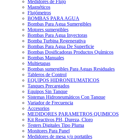
Medidores de Flujo
Magnéticos
Flujómetros
BOMBAS PARA AGUA
Bombas Para Agua Sumergibles
Motores sumergibles
Bombas Para Agua Inyectoras
Bomba Turbina Regenerativa
Bombas Para Agua De Superficie
Bombas Dosificadoras Productos Químicos
Bombas Manuales
Multietapas
Bombas sumergibles Para Aguas Residuales
Tableros de Control
EQUIPOS HIDRONEUMATICOS
Tanques Precargados
Equipos Sin Tanque
Sistemas Hidroneumáticos Con Tanque
Variador de Frecuencia
Accesorios
MEDIDORES PARAMETROS QUIMICOS
Kit Reactivos PH, Dureza, Cloro
Testers Digitales Tipo Pluma
Monitores Para Panel
Medidores de mesa y/o portatiles