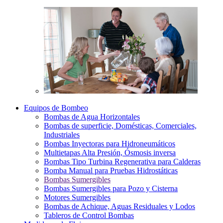
Equipos de Bombeo
Bombas de Agua Horizontales
Bombas de superficie, Domésticas, Comerciales,
Industriales
Bombas Inyectoras para Hidroneumáticos
Multietapas Alta Presión, Ósmosis inversa
Bombas Tipo Turbina Regenerativa para Calderas
Bomba Manual para Pruebas Hidrostáticas
Bombas Sumergibles
Bombas Sumergibles para Pozo y Cisterna
Motores Sumergibles
Bombas de Achique, Aguas Residuales y Lodos
Tableros de Control Bombas