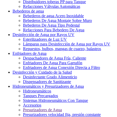
Distribuidores toberas PP para Tanque
Refacciones Válvulas Automáticas
Bebederos de agua
Bebederos de agua Acero Inoxidable
Bebederos De Agua Montaje Sobre Muro
Bebederos De Agua Tipo Pedestal
Refacciones Para Bebedero De Agua
Desinfección de Agua por Rayos UV
Esterilizadores de Luz UV
Lámparas para Desinfección de Agua por Rayos UV
Repuestos, bulbos, mangas de cuarzo, balastros
Enfriadores de Agua
Despachadores de Agua Fría, Caliente
Enfriadores De Agua Para Garrafón
Enfriadores de Agua Conexión Directa a Filtro
Desinfección y Cuidado de la Salud
Desinfectante Grado Alimenticio
Dispensadores de Sanitizante
Hidroneumáticos y Presurizadores de Agua
Hidroneumáticos
Tanques Precargados
Sistemas Hidroneumáticos Con Tanque
Accesorios
Presurizadores de Agua
Presurizadores velocidad fija, presión constante