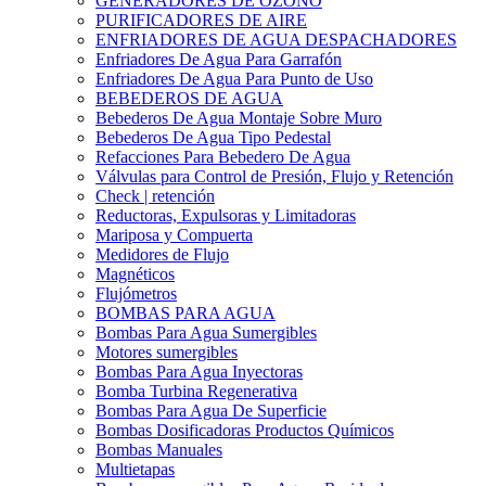
GENERADORES DE OZONO
PURIFICADORES DE AIRE
ENFRIADORES DE AGUA DESPACHADORES
Enfriadores De Agua Para Garrafón
Enfriadores De Agua Para Punto de Uso
BEBEDEROS DE AGUA
Bebederos De Agua Montaje Sobre Muro
Bebederos De Agua Tipo Pedestal
Refacciones Para Bebedero De Agua
Válvulas para Control de Presión, Flujo y Retención
Check | retención
Reductoras, Expulsoras y Limitadoras
Mariposa y Compuerta
Medidores de Flujo
Magnéticos
Flujómetros
BOMBAS PARA AGUA
Bombas Para Agua Sumergibles
Motores sumergibles
Bombas Para Agua Inyectoras
Bomba Turbina Regenerativa
Bombas Para Agua De Superficie
Bombas Dosificadoras Productos Químicos
Bombas Manuales
Multietapas