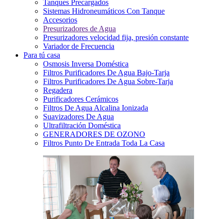
Tanques Precargados
Sistemas Hidroneumáticos Con Tanque
Accesorios
Presurizadores de Agua
Presurizadores velocidad fija, presión constante
Variador de Frecuencia
Para tú casa
Osmosis Inversa Doméstica
Filtros Purificadores De Agua Bajo-Tarja
Filtros Purificadores De Agua Sobre-Tarja
Regadera
Purificadores Cerámicos
Filtros De Agua Alcalina Ionizada
Suavizadores De Agua
Ultrafiltración Doméstica
GENERADORES DE OZONO
Filtros Punto De Entrada Toda La Casa