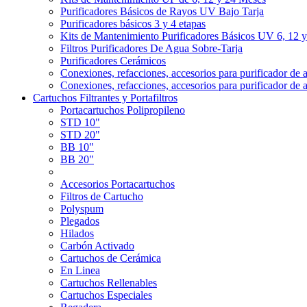
Purificadores Básicos de Rayos UV Bajo Tarja
Purificadores básicos 3 y 4 etapas
Kits de Mantenimiento Purificadores Básicos UV 6, 12 
Filtros Purificadores De Agua Sobre-Tarja
Purificadores Cerámicos
Conexiones, refacciones, accesorios para purificador de 
Conexiones, refacciones, accesorios para purificador de 
Cartuchos Filtrantes y Portafiltros
Portacartuchos Polipropileno
STD 10"
STD 20"
BB 10"
BB 20"
Accesorios Portacartuchos
Filtros de Cartucho
Polyspum
Plegados
Hilados
Carbón Activado
Cartuchos de Cerámica
En Linea
Cartuchos Rellenables
Cartuchos Especiales