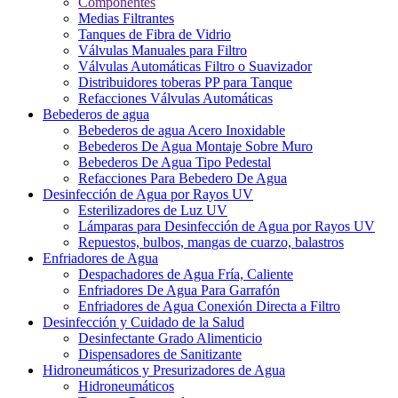
Componentes
Medias Filtrantes
Tanques de Fibra de Vidrio
Válvulas Manuales para Filtro
Válvulas Automáticas Filtro o Suavizador
Distribuidores toberas PP para Tanque
Refacciones Válvulas Automáticas
Bebederos de agua
Bebederos de agua Acero Inoxidable
Bebederos De Agua Montaje Sobre Muro
Bebederos De Agua Tipo Pedestal
Refacciones Para Bebedero De Agua
Desinfección de Agua por Rayos UV
Esterilizadores de Luz UV
Lámparas para Desinfección de Agua por Rayos UV
Repuestos, bulbos, mangas de cuarzo, balastros
Enfriadores de Agua
Despachadores de Agua Fría, Caliente
Enfriadores De Agua Para Garrafón
Enfriadores de Agua Conexión Directa a Filtro
Desinfección y Cuidado de la Salud
Desinfectante Grado Alimenticio
Dispensadores de Sanitizante
Hidroneumáticos y Presurizadores de Agua
Hidroneumáticos