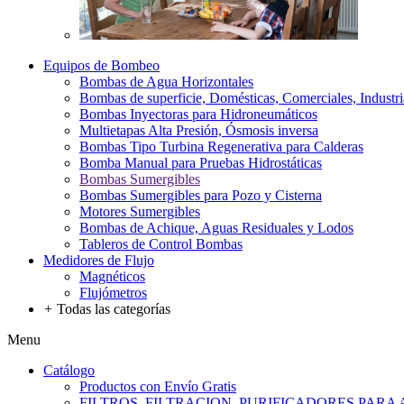
Equipos de Bombeo
Bombas de Agua Horizontales
Bombas de superficie, Domésticas, Comerciales, Industri
Bombas Inyectoras para Hidroneumáticos
Multietapas Alta Presión, Ósmosis inversa
Bombas Tipo Turbina Regenerativa para Calderas
Bomba Manual para Pruebas Hidrostáticas
Bombas Sumergibles
Bombas Sumergibles para Pozo y Cisterna
Motores Sumergibles
Bombas de Achique, Aguas Residuales y Lodos
Tableros de Control Bombas
Medidores de Flujo
Magnéticos
Flujómetros
+
Todas las categorías
Menu
Catálogo
Productos con Envío Gratis
FILTROS, FILTRACION, PURIFICADORES PARA