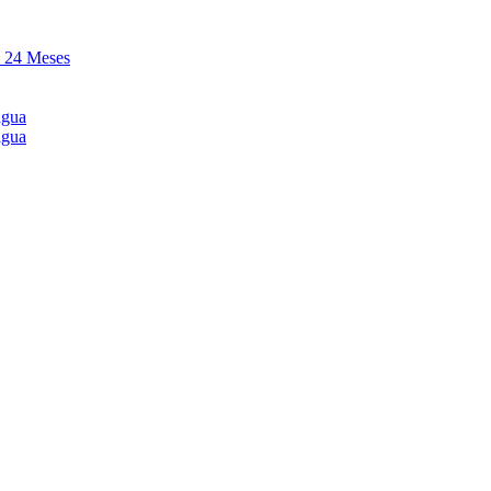
y 24 Meses
agua
agua