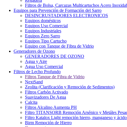
Regadera
Filtros de Bolsa, Carcazas Multicartuchos Acero Inoxida
Equipos para Prevención de Formación del Sarro
DESINCRUSTADORES ELECTRONICOS
Equipos domésticos
Equipos Uso Comercial
Equipos Industriales
Equipos Zero Sarro
Equipos Tipo Cartucho
Equipo con Tanque de Fibra de Vidrio
Generadores de Ozono
GENERADORES DE OZONO
Agua y Aire
Agua Uso Comercial
Filtros de Lecho Profundo
Filtros Tanque de Fibra de Vidrio
NextSand
Zeolita (Clarificación y Remoción de Sedimentos)
Filtros Carbón Activado
Suavizadores De Agua
Calcita
Filtros Alcalino Aumenta PH
Filtro TITANSORB Remoción Arsénico y Metáles Pesa
Filtro Katalox Light remoción hierro, manganeso y ácido 
Birm Remoción de Hierro