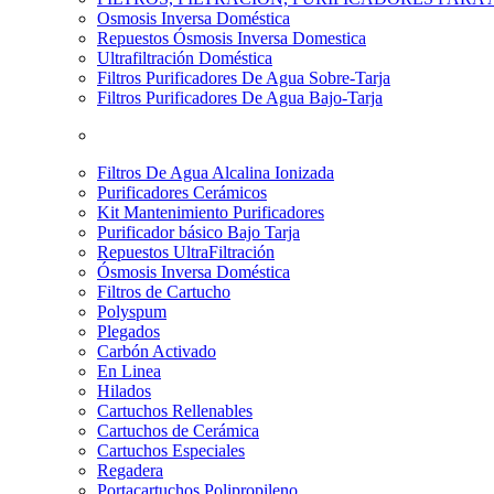
Osmosis Inversa Doméstica
Repuestos Ósmosis Inversa Domestica
Ultrafiltración Doméstica
Filtros Purificadores De Agua Sobre-Tarja
Filtros Purificadores De Agua Bajo-Tarja
Filtros De Agua Alcalina Ionizada
Purificadores Cerámicos
Kit Mantenimiento Purificadores
Purificador básico Bajo Tarja
Repuestos UltraFiltración
Ósmosis Inversa Doméstica
Filtros de Cartucho
Polyspum
Plegados
Carbón Activado
En Linea
Hilados
Cartuchos Rellenables
Cartuchos de Cerámica
Cartuchos Especiales
Regadera
Portacartuchos Polipropileno