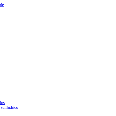
ble
dos
sulfhídrico